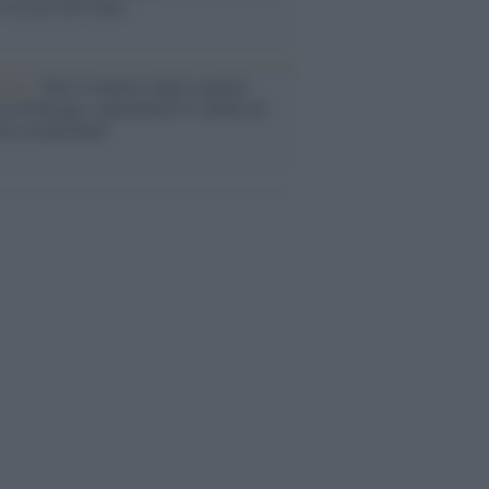
o la crisi di Ceuta
enze /
Sale il numero degli acquisti
e in Europa e aumentano le vendite di
oli second hand