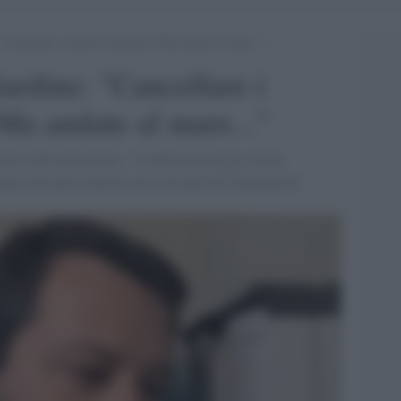
: “Cancellare i decreti sicurezza? Ma andate al mare…”
Sardine: "Cancellare i
Ma andate al mare..."
iativa del movimento: "L'Italia ha bisogno di più
rantiscono più sicurezza ma solo più discriminazioni