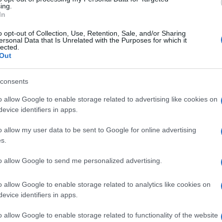
ing.
tare il tema della Continuità territoriale in
In
e l’invito della giunta regionale ma ha
o opt-out of Collection, Use, Retention, Sale, and/or Sharing
ersonal Data that Is Unrelated with the Purposes for which it
nistra, ora si prende il merito della proroga
lected.
Out
tata ottenuta dal presidente Solinas trattando
Ulti
stro Paola De Micheli non è all’altezza: le
consents
onali sono così gravi da rendere doverose le sue
o allow Google to enable storage related to advertising like cookies on
evice identifiers in apps.
sulla Continuità territoriale in Sardegna.
o allow my user data to be sent to Google for online advertising
opo aver scritto ”Abbruzzo” in un documento
s.
 ”non vogliono rifarsi la casa in montagna” e
to allow Google to send me personalized advertising.
e Micheli prima snobba e poi insulta la giunta
o allow Google to enable storage related to analytics like cookies on
L'int
 diventato presidente perché eletto, lei è al
evice identifiers in apps.
Gaza:
solle
o allow Google to enable storage related to functionality of the website
mostrata dal dossier sulla Continuità marittima,