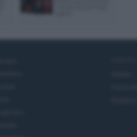
ni:
Boldrini incalza il governo:
no
"I decreti sicurezza vanno
superati"
Syndication
i siamo
ntributors
Globalist
cebook
Globalscie
itter
Globalsport
ogle News
stodon