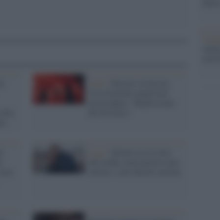
dietr
Tend
onlin
artic
no
Anm /
Decreto sicurezza,
l'associazione magistrati
preoccupata: "Repressione
 alla
del dissenso"
le
za
Lega /
Salvini usa la lotta
i:
alla mafia come pretesto per
aver
salvare i suoi decreti razzisti