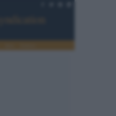
Sport
Tendenze