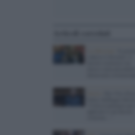
Articoli correlati
La riflessione /
Il gover
colpisce il dissenso: il
decreto sicurezza è un
attacco senza precedenti
democrazia costituziona
Destra /
Elio Vito (For
Italia) sbeffeggia Salvin
“Critica Lamorgese per 
applicato il suo decreto
sicurezza…”