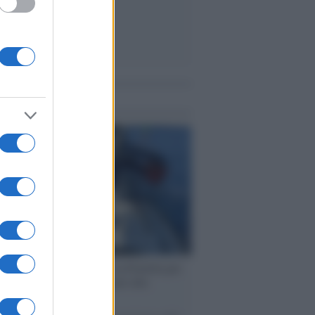
me notizie
ervista /
Marco Croatti e la Flottilla per
 le nostre vele gonfie grazie alla
vazione popolare