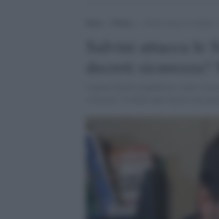
Home
>
Politica
>
Salvini attacca le Sardine
Salvini attacca le 
decreti sicurezza? 
Capitan Nutella liquidatorio contro l'iniz
sicurezza". E infatti quei decreti non ga