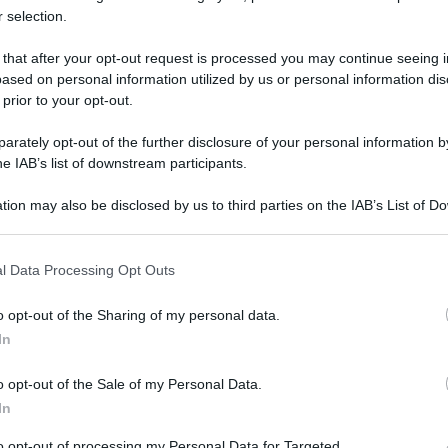
 selection.
 that after your opt-out request is processed you may continue seeing i
ased on personal information utilized by us or personal information dis
 prior to your opt-out.
rately opt-out of the further disclosure of your personal information by
he IAB’s list of downstream participants.
 lo stile di Capitan Nutella, che non argomenta
tion may also be disclosed by us to third parties on the IAB’s List of 
 con espressioni liquidatore.
 that may further disclose it to other third parties.
i?
 that this website/app uses one or more Google services and may gath
l Data Processing Opt Outs
stano “per cancellare i dl sicurezza. Ma andate
including but not limited to your visit or usage behaviour. You may click 
 to Google and its third-party tags to use your data for below specifi
sicurezza”.
o opt-out of the Sharing of my personal data.
ogle consent section.
In
bisogno di più sicurezza che è esattamente quello
viniane pensate solo per fare propaganda,
o opt-out of the Sale of my Personal Data.
In
più possibile di protezione e diritti i migranti.
a ha attaccato la ministra De Micheli: ‘Ha
to opt-out of processing my Personal Data for Targeted