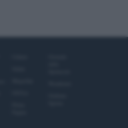
Culture
Giornale
dello
Salute
Spettacolo
Megachip
nce
Wondernet
GiULia
Giuliana
Sgrena
Prima
Pagina