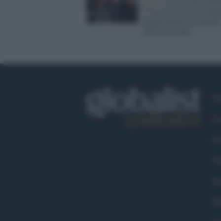
M5s /
Crimi come Salvi
"I decreti sicurezza han
rappresentato un grande
passo in avanti"
Ch
Co
Fa
Tw
Go
Ma