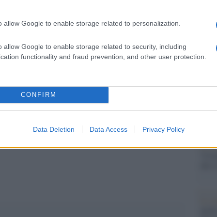
Il Se
barch
 totalmente di competenza del governo centrale, e
dall'e
o allow Google to enable storage related to personalization.
 perché la De Micheli non può sfruttare il lavoro e
tentat
servil
la semplice militante di partito, e tolga il
o allow Google to enable storage related to security, including
europ
cation functionality and fraud prevention, and other user protection.
Conte”.
dei m
Musi
CONFIRM
pp
Data Deletion
Data Access
Privacy Policy
Il ri
"Cron
che s
Lo st
anche