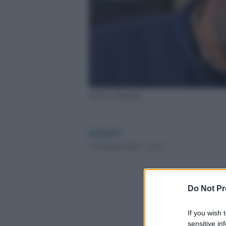
Salvini a Bologna
globalist
15 Febbraio 2020 - 11.52
Do Not Pr
If you wish 
sensitive in