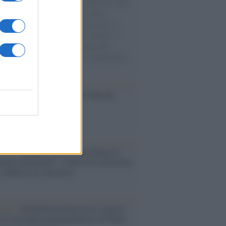
natore M5S racconta la sua esperienza sulle
e cariche di aiuti umanitari assalite
sercito israeliano. Una guerra atroce, il
ivo di disumanizzazione delle vittime, il
ismo del governo italiano e degli altri
ei, il ritorno al colonialismo. L'importanza
ovimenti.
ca /
Al maestro Francesco Guccini
cordo /
Quando Guccini raccontava le
ache epafaniche": l'intervista all'artista
i definiva un 'narratore'
udio /
Disinformazione russa e destra:
 la macchina propagandistica di Putin