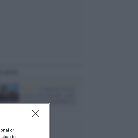
i anche
Sicilia /
'Colpevole' di aver
salvato dei migranti: maxi
multa per il comandante di
una nave Ong
sonal or
ection to