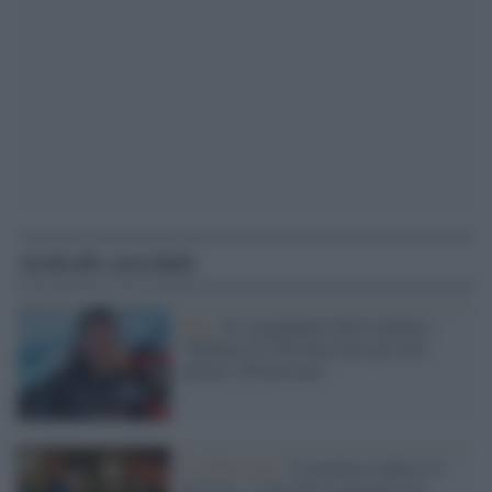
Articoli correlati
Ong /
Il comandante della Lifeline:
"Multato di 300 mila euro per aver
salvato 104 persone"
La riflessione /
Il governo colpisce il
dissenso: il decreto sicurezza è un