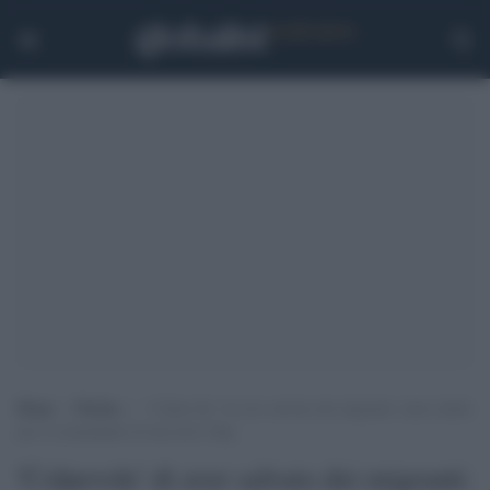
Home
>
Notizie
>
‘Colpevole’ di aver salvato dei migranti: maxi multa
per il comandante di una nave Ong
'Colpevole' di aver salvato dei migranti: