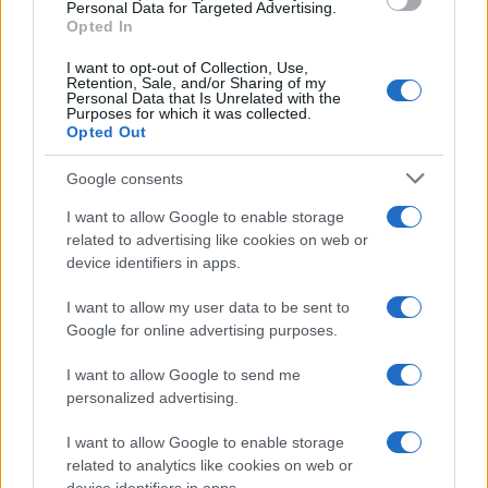
consent section.
Personal Data for Targeted Advertising.
Opted In
I want to opt-out of Collection, Use,
Retention, Sale, and/or Sharing of my
Personal Data that Is Unrelated with the
Purposes for which it was collected.
Opted Out
Syndication
Culture
Google consents
Salute
Globalist
I want to allow Google to enable storage
related to advertising like cookies on web or
Megachip
Globalscience
device identifiers in apps.
GiULia
Globalsport
I want to allow my user data to be sent to
Google for online advertising purposes.
Prima Pagina
I want to allow Google to send me
personalized advertising.
Giornale dello
Chi siamo
I want to allow Google to enable storage
Spettacolo
related to analytics like cookies on web or
Contributors