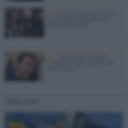
M5s /
Crimi come Salvini: "I decreti
sicurezza hanno rappresentato un
grande passo in avanti"
Lega /
Salvini attacca le Sardine:
"Cancellare i decreti sicurezza? Ma
andate al mare..."
Ultime notizie