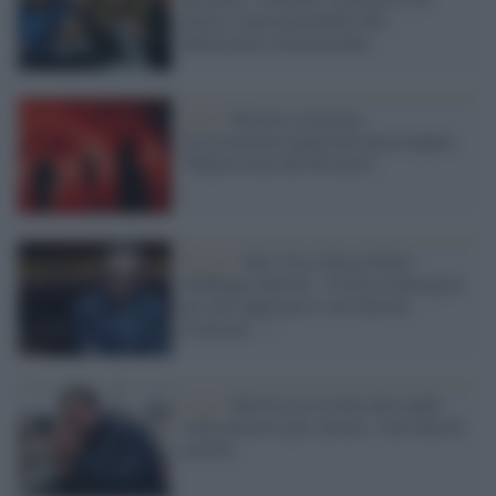
attacco senza precedenti alla
democrazia costituzionale
Anm /
Decreto sicurezza,
l'associazione magistrati preoccupata:
"Repressione del dissenso"
Destra /
Elio Vito (Forza Italia)
sbeffeggia Salvini: “Critica Lamorgese
per aver applicato il suo decreto
sicurezza…”
Lega /
Salvini usa la lotta alla mafia
come pretesto per salvare i suoi decreti
razzisti