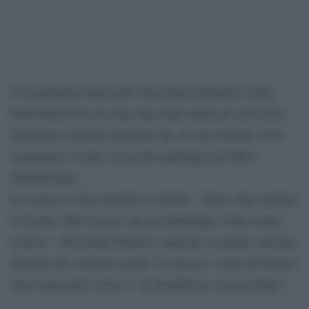
Il comandante della nave Ong Marie Eleonore Claus
Peter Reisch ha ricevuto una maxi multa per non avere
rispettato il decreto sicurezza bis. Il suo crimine? Aver
recuperato l’estate scorsa dei naufraghi nel Mare
Mediterraneo.
Lo scrive lo stesso Reisch su twitter: “Sono stato multato
in Sicilia. Farò ricorso, ma nel frattempo è tutto molto
costoso”. Ma alcuni follower, tedeschi, lo hanno criticato
dicendo che meritava anche “il carcere” e altri gli dicono
che il porto più vicino è “in Nordafrica e non in Italia”.