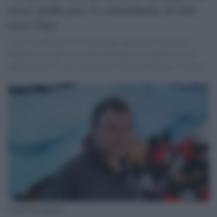
maxi multa per il comandante di una
nave Ong
Claus Peter Reisch è il comandante della nave Ong Marie
Elenoire e l'estate scorsa ha recuperato dei migranti nel mar
Mediterraneo. È stato multato per effetto del decreto sicurezza
Claus Peter Reisch