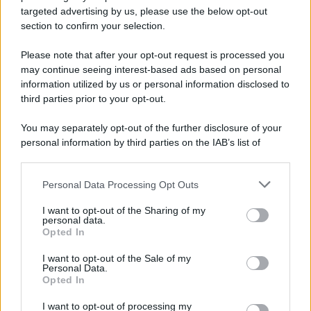
targeted advertising by us, please use the below opt-out
section to confirm your selection.
L'evento /
La Sila diventa un palcoscenico naturale: nasce “A
Farla Amare Comincia Tu – Opera Sila”
Please note that after your opt-out request is processed you
may continue seeing interest-based ads based on personal
information utilized by us or personal information disclosed to
third parties prior to your opt-out.
Il ricordo /
Le radici di Francesco Guccini
You may separately opt-out of the further disclosure of your
personal information by third parties on the IAB’s list of
downstream participants.
Personal Data Processing Opt Outs
This information may also be disclosed by us to third parties
L'anniversario /
90 anni di Yves Saint Laurent, tra moda e
on the IAB’s List of Downstream Participants that may further
I want to opt-out of the Sharing of my
scandali
disclose it to other third parties.
personal data.
Opted In
Please note that this website/app uses one or more Google
services and may gather and store information including but
I want to opt-out of the Sale of my
Personal Data.
not limited to your visit or usage behaviour. You may click to
Opted In
grant or deny consent to Google and its third-party tags to
use your data for below specified purposes in below Google
I want to opt-out of processing my