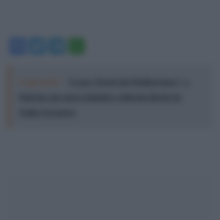
Facebook
Twitter
Telegram
WhatsApp
Leggi anche:
"Logos. Parole dal Mediterraneo", a
Palermo una nuova iniziativa culturale diretta da
Nadia Terranova