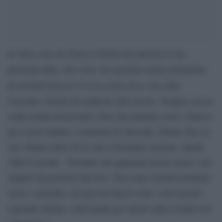
Il video con cui Checco Zalone ha lanciato il suo
Tolo Tolo
prossimo film,
, ha suscitato molte polemiche.
Corriere della Sera
In un’intervista al
con Aldo
Cazzullo, Zalone ha replicato alle accuse. Sempre con la
solita ironia dissacrante, frasi che iniziano serie e finisco
per essere battute e momenti di sincerità, Zalone dice la
sua. Hanno detto di lei che è diventato razzista, chiede
Aldo Cazzullo. “Escludo che qualcuno possa essere così
stupido da pensarlo davvero. Non sono razzista neanche
verso i salentini, che per noi baresi sono i veri terroni”,
risponde Zalone, scherzando poi anche sulla rivalità con