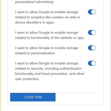
personalized advertising.
Giornale dello
Chi siamo
I want to allow Google to enable storage
Spettacolo
related to analytics like cookies on web or
Contributors
device identifiers in apps.
Wondernet
Facebook
I want to allow Google to enable storage
Giuliana Sgrena
related to functionality of the website or app.
Twitter
I want to allow Google to enable storage
Google News
related to personalization.
Mastodon
I want to allow Google to enable storage
related to security, including authentication
Cookie Policy
functionality and fraud prevention, and other
user protection.
Preferenze Privacy
CONFIRM
©2021 Globalist.it • All right reserved.