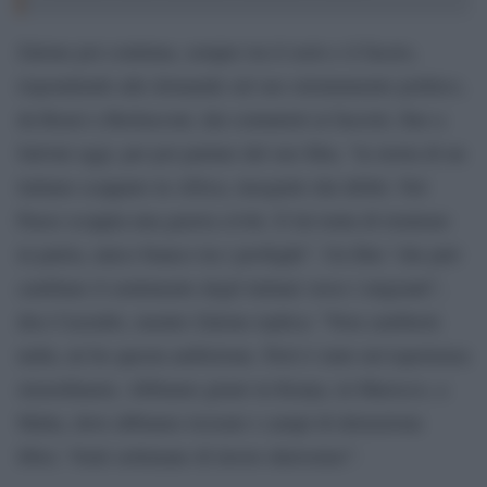
Zalone poi continua, sempre tra il serio e il faceto,
rispondendo alle domande sul suo orientamento politico,
da Renzi a Berlusconi, dai comunisti ai fascisti, fino a
Salvini oggi, per poi parlare del suo film, “la storia di un
italiano scappato in Africa, inseguito dai debiti. Nel
Paese scoppia una guerra civile. E lui tenta di rientrare
in patria, unico bianco tra i profughi”. Un film “che può
cambiare il sentimento degli italiani verso i migranti”,
dice Cazzullo, mentre Zalone replica: “Non cambierà
nulla, né ho questa ambizione. Però è stato un’esperienza
straordinaria. Abbiamo girato in Kenya, in Marocco, a
Malta, dove abbiamo ricreato i campi di detenzione
libici. Venti settimane di lavoro durissimo”.