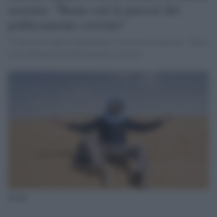
razzista: "Basta con la psicosi del
politicamente corretto"
"L'intervista dopo le polemiche e le accuse di razzismo: "Basta
con la dittatura del politicamente corretto"
Zalone