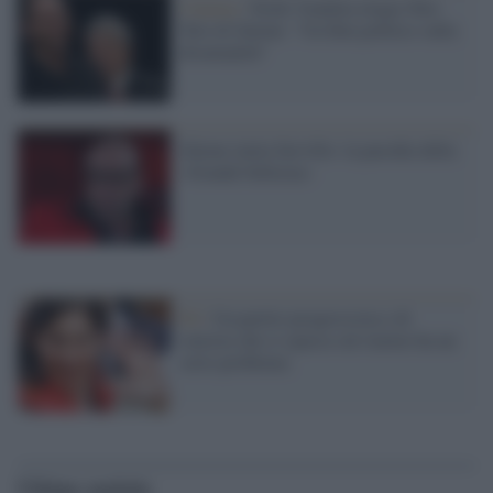
Cinema /
Nichi Vendola elogia Tolo
Tolo di Zalone: "Un film politico sulla
disumanità"
Zalone imita Servillo: la parodia della
«Grande bellezza»
Pd /
Un partito progressista e di
sinistra che si spacca sul riarmo ha un
serio problema
Ultime notizie