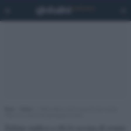
Home
>
Politica
>
Zalone replica a chi lo accusa di essere razzista:
“Basta con la psicosi del politicamente corretto”
Zalone replica a chi lo accusa di essere