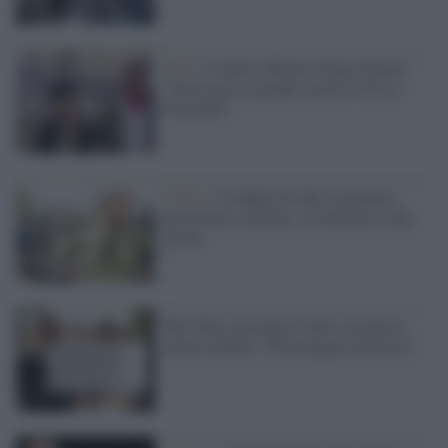
Web /
L'attrice Mirren elogia Zalone:
"Felice per il grande successo di 'La
Vacinada'"
Il film /
L'ondata di odio sovranista
porta bene a Zalone: 14 milioni in due
giorni
Tolo Tolo, prosegue l'odio sovranista
contro Zalone: "Film pagato da Soros"