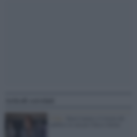
Articoli correlati
Il film /
Buen Camino e il ritorno del
pubblico in sala per Checco Zalone