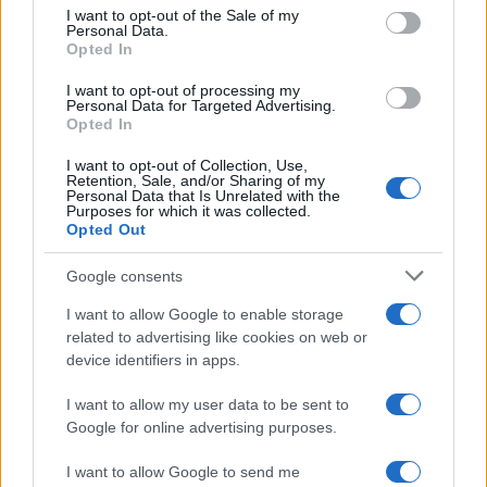
services and may gather and store information including but
I want to opt-out of the Sale of my
Personal Data.
not limited to your visit or usage behaviour. You may click to
Opted In
grant or deny consent to Google and its third-party tags to
use your data for below specified purposes in below Google
I want to opt-out of processing my
consent section.
Personal Data for Targeted Advertising.
Opted In
I want to opt-out of Collection, Use,
Retention, Sale, and/or Sharing of my
Personal Data that Is Unrelated with the
Purposes for which it was collected.
Opted Out
Syndication
Culture
Google consents
Salute
Globalist
I want to allow Google to enable storage
related to advertising like cookies on web or
Megachip
Globalscience
device identifiers in apps.
GiULia
Globalsport
I want to allow my user data to be sent to
Google for online advertising purposes.
Prima Pagina
I want to allow Google to send me