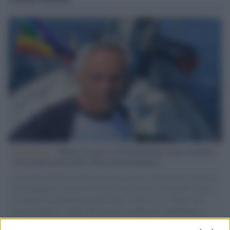
L'intervista /
Marco Croatti e la Flottilla per Gaza: le nostre
vele gonfie grazie alla sollevazione popolare
Il Senatore M5S racconta la sua esperienza sulle barche cariche di
aiuti umanitari assalite dall'esercito israeliano. Una guerra atroce,
il tentativo di disumanizzazione delle vittime, il servilismo del
governo italiano e degli altri europei, il ritorno al colonialismo.
L'importanza dei movimenti.