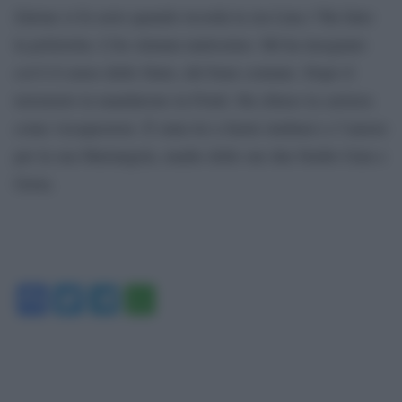
Zalone si fa serio quando ricorda la zia Lina (“Ha fatto
la poliziotta. L’ho stimata tantissimo. Mi ha insegnato
cos’è il senso dello Stato, del bene comune. Dopo il
terremoto la mandarono in Friuli. Ha chiuso la carriera
come vicequestore. È stata lei a farmi studiare) e l’amore
per la sua Mariangela, madre delle sue due bimbe Gaia e
Greta.
Facebook
Twitter
Telegram
WhatsApp