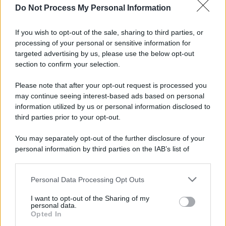
Do Not Process My Personal Information
Lo studio /
Disinformazione russa e destra: anche la
macchina propagandistica di Putin dietro la crisi di Ceuta
If you wish to opt-out of the sale, sharing to third parties, or
processing of your personal or sensitive information for
targeted advertising by us, please use the below opt-out
section to confirm your selection.
Tendenze /
Sale il numero degli acquisti online in Europa e
aumentano le vendite di articoli second hand
Please note that after your opt-out request is processed you
may continue seeing interest-based ads based on personal
information utilized by us or personal information disclosed to
third parties prior to your opt-out.
Pd /
Un partito progressista e di sinistra che si spacca sul
You may separately opt-out of the further disclosure of your
riarmo ha un serio problema
personal information by third parties on the IAB’s list of
downstream participants.
Personal Data Processing Opt Outs
This information may also be disclosed by us to third parties
Il caso /
Trump ha quasi esaurito l'arsenale Usa, ma il
on the IAB’s List of Downstream Participants that may further
I want to opt-out of the Sharing of my
tycoon smentisce
disclose it to other third parties.
personal data.
Opted In
Please note that this website/app uses one or more Google