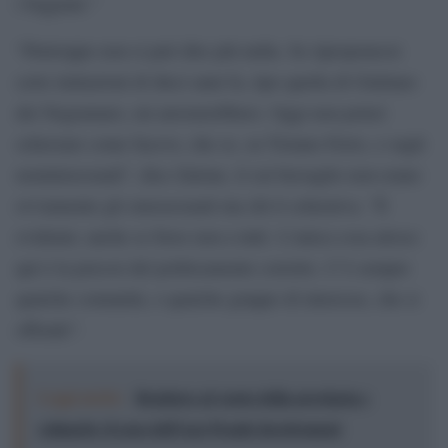
i foggiani.“
“Purtroppo non si può dire più nulla. Se riproponessi
certe imitazioni di dieci anni fa, tipo quella di Giuliano
dei Negramaro, mi arresterebbero. Oggi non potrei
scherzare come facevo, che so, su Tiziano Ferro, o sugli
uominisessuali”, dice Zalone, il cui bersaglio non erano
ovviamente gli omosessuali ma chi li scherniva. “È
evidente; anche se forse non a tutti. L’unica cosa atroce
qui è la psicosi del politicamente corretto. C’è sempre
qualche comunità, o qualche gruppo di interesse, che si
offende”.
Leggi anche:
Resistere al vuoto della provincia e
colmarlo: il caso dell’Aps People Involvement