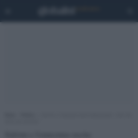
Home
>
Politica
>
Salvini e l’ennesima uscita imbarazzante: “sono uno
sbirro per missione”
Salvini e l'ennesima uscita