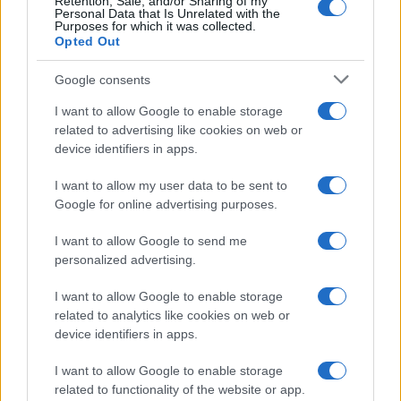
Retention, Sale, and/or Sharing of my
Personal Data that Is Unrelated with the
Purposes for which it was collected.
Opted Out
Syndication
Culture
Google consents
Salute
Globalist
I want to allow Google to enable storage
related to advertising like cookies on web or
Megachip
Globalscience
device identifiers in apps.
GiULia
Globalsport
I want to allow my user data to be sent to
Google for online advertising purposes.
Prima Pagina
I want to allow Google to send me
personalized advertising.
Giornale dello
Chi siamo
I want to allow Google to enable storage
Spettacolo
related to analytics like cookies on web or
Contributors
device identifiers in apps.
Wondernet
Facebook
I want to allow Google to enable storage
Giuliana Sgrena
related to functionality of the website or app.
Twitter