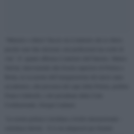
“Ministro o sbirro? Faccio sia il ministro che lo sbirro,
perché sono due missioni, non professioni ma scelte di
vita”. E’ quanto afferma il ministro dell’Interno, Matteo
Salvini, intervenendo alla Scuola superiore di Polizia a
Roma, in occasione dell’inaugurazione del nuovo anno
accademico, alla presenza del capo della Polizia, prefetto
Franco Gabrielli, e del presidente della Corte
Costituzionale, Giorgio Lattanzi.
“La nostra polizia è invidiata a livello internazionale –
sottolinea Salvini – E io mi adopererò per fornirle