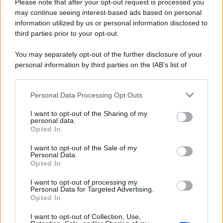
succede alla notte
Please note that after your opt-out request is processed you
may continue seeing interest-based ads based on personal
information utilized by us or personal information disclosed to
third parties prior to your opt-out.
La scoperta /
Oplontis, le vittime dell’eruzione del Vesuvio
You may separately opt-out of the further disclosure of your
furono più numerose del previsto
personal information by third parties on the IAB’s list of
downstream participants.
Personal Data Processing Opt Outs
This information may also be disclosed by us to third parties
Il medagliere /
Europei di nuoto: Pellecani guida una super
on the IAB’s List of Downstream Participants that may further
I want to opt-out of the Sharing of my
Italia
disclose it to other third parties.
personal data.
Opted In
Please note that this website/app uses one or more Google
services and may gather and store information including but
I want to opt-out of the Sale of my
Personal Data.
not limited to your visit or usage behaviour. You may click to
Opted In
grant or deny consent to Google and its third-party tags to
use your data for below specified purposes in below Google
I want to opt-out of processing my
consent section.
Personal Data for Targeted Advertising.
Opted In
I want to opt-out of Collection, Use,