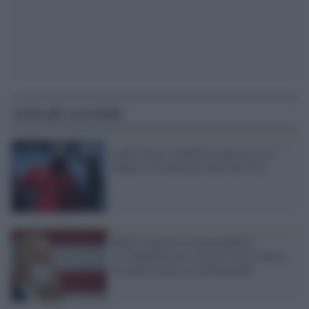
Articoli correlati
Lady Gaga e Jennifer Lopez per Joe
Biden: le esibizioni delle due star
Biden sceglie la responsabilità:
"L'inaugurazione sarà in forma ridotta,
bisogna evitare assembramenti"