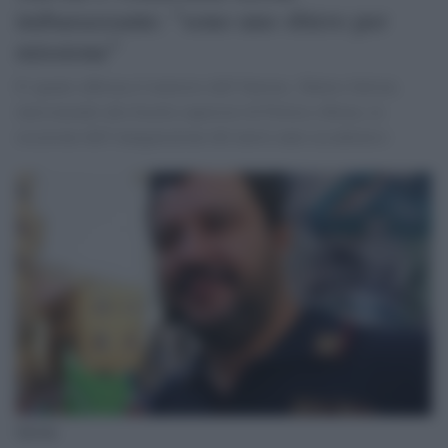
imbarazzante: "sono uno sbirro per
missione"
E' quanto afferma il ministro dell’Interno, Matteo Salvini,
intervenendo alla Scuola superiore di Polizia a Roma, in
occasione dell’inaugurazione del nuovo anno accademico
Salvini