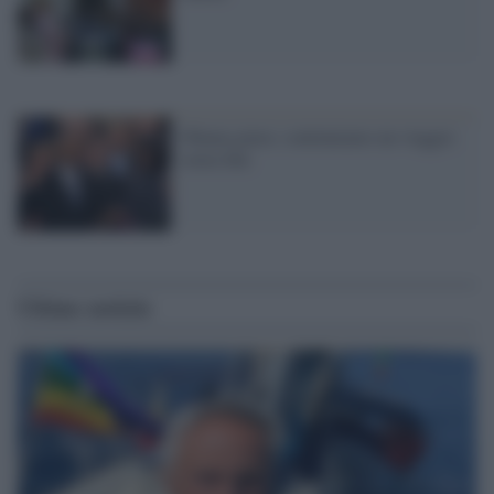
Obama giura: continuiamo un viaggio
senza fine
Ultime notizie