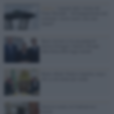
Genova /
I parenti delle vittime del
Ponte Morandi: "All'inaugurazione non
nominate i nostri morti, non sono
ninnoli"
Busto Arsizio (e la sua giunta di
destra) festeggia i Savoia a 80 anni
dalla firma delle leggi razziali
Renzi a Riad: l'Italia è ripartita, stop a
chi sa solo urlare per strada
Inizia la scuola, in 9 milioni tra i
banchi