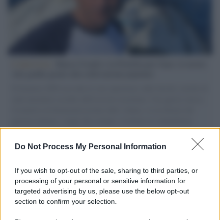
L'intervista /
Marco Croatti e la Flottilla per Gaza: le nostre
vele gonfie grazie alla sollevazione popolare
Il Senatore M5S racconta la sua esperienza sulle barche cariche di
aiuti umanitari assalite dall'esercito israeliano. Una guerra atroce,
il tentativo di disumanizzazione delle vittime, il servilismo del
governo italiano e degli altri europei, il ritorno al colonialismo.
L'importanza dei movimenti.
Do Not Process My Personal Information
Tel Aviv /
La “vittoria totale” di Israele significa una guerra
senza fine
If you wish to opt-out of the sale, sharing to third parties, or
processing of your personal or sensitive information for
targeted advertising by us, please use the below opt-out
section to confirm your selection.
Vangelo /
La vita si intreccia con le paure come il giorno