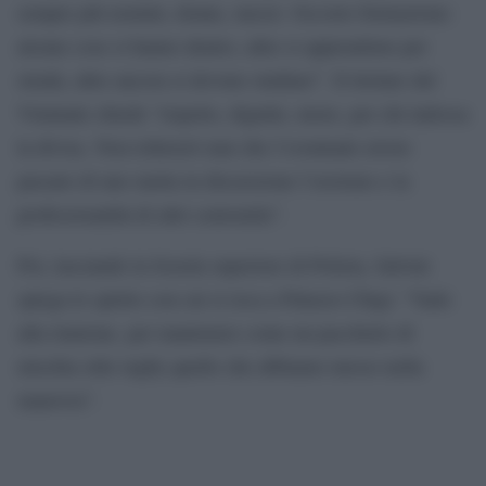
sempre più uomini, donne, mezzi. Occorre formazione:
alcune cose si hanno dentro, altre si apprendono per
strada, altre ancora si devono studiare”. Il titolare del
Viminale chiede “rispetto, dignità, onore, per chi indossa
la divisa. Non tollererò mai che l’eventuale errore
passato di uno metta in discussione l’eroismo e la
professionalità di altri centomila”.
Poi, lasciando la Scuola superiore di Polizia, Salvini
spiega lo spirito con cui si reca a Palazzo Chigi: “Vado
alla riunione, per mantenere come un pacchetto di
mischia stile rugby quello che abbiamo messo nella
manovra”.