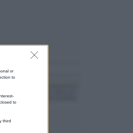
i anche
sonal or
ection to
Pd /
Un partito progressista e
di sinistra che si spacca sul
nterest-
riarmo ha un serio problema
closed to
 third