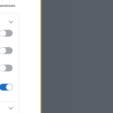
Downstream
er and store
to grant or
ed purposes