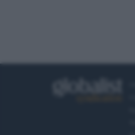
Ch
Co
Fa
Tw
Go