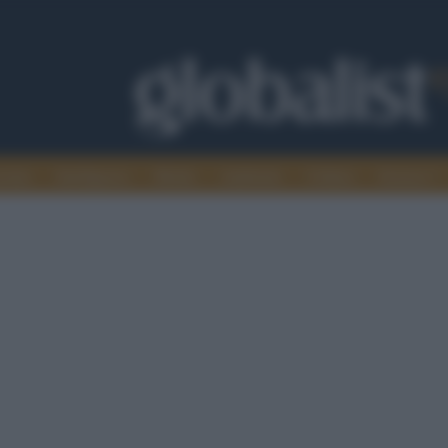
omia
Intelligence
Media
Ambiente
Cultura
Scienza