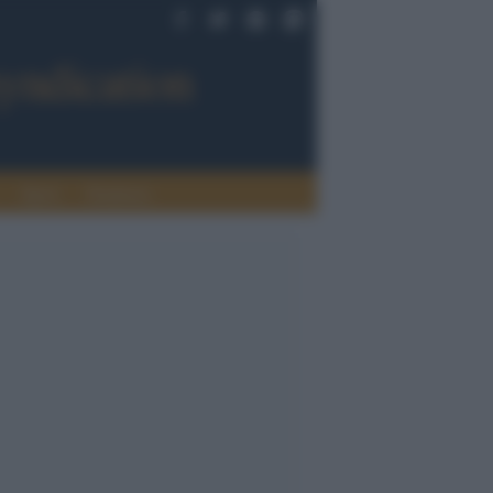
Sport
Tendenze