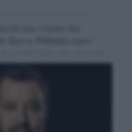
 votato dai poveri: “Pace fiscale fino a 500mila euro”
icchi ma votato dai
le fino a 500mila euro"
svela la vera natura di questo condono. Altro che poveri...