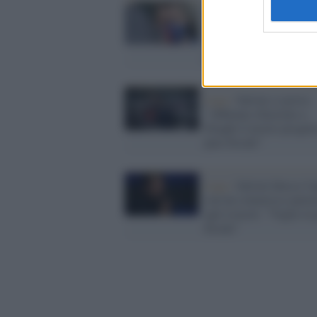
La giornata tipo di Salvi
attacco alla Ue, richiest
condoni per gli evasori 
piazzista internazionale
Lega /
Salvini ci prova:
"Abbiamo illustrato a
Draghi il nostro progett
pace fiscale"
Lega /
Salvini finisce l'
con un commosso pensi
agli evasori: "Voglio la
fiscale"