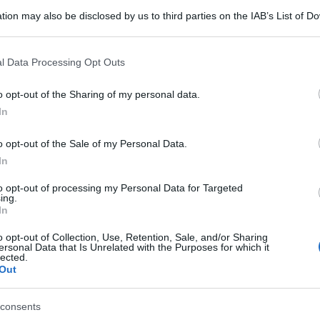
tion may also be disclosed by us to third parties on the IAB’s List of 
 that may further disclose it to other third parties.
 that this website/app uses one or more Google services and may gath
l Data Processing Opt Outs
including but not limited to your visit or usage behaviour. You may click 
 to Google and its third-party tags to use your data for below specifi
o opt-out of the Sharing of my personal data.
ogle consent section.
In
e fiscale a 500 mila euro significa aiutare i
 rottamazione vecchia dei governi passati e ci
o opt-out of the Sale of my Personal Data.
cio, per quel che mi riguarda sotto i 500mila
In
 ‘Rtl 102.5’.
to opt-out of processing my Personal Data for Targeted
ing.
In
lioni di italiani che hanno fatto la dichiarazione
o opt-out of Collection, Use, Retention, Sale, and/or Sharing
Ferrari – ha spiegato il vice premier -. Se il
ersonal Data that Is Unrelated with the Purposes for which it
lected.
 perso il lavoro e non riescono a pagare, io non
Out
apitali. Se te ne chiedo il 15%, incasso e tu torni
consents
e come in passato ma un intervento a gamba