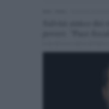
Home
>
Politica
>
Salvini amico dei ricchi ma
Salvini amico dei r
poveri: "Pace fisca
In una intervista il ministro dell'Interno 