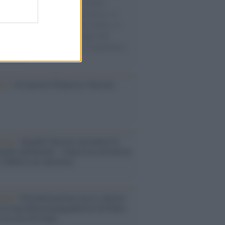
e cariche di aiuti umanitari assalite
sercito israeliano. Una guerra atroce, il
ivo di disumanizzazione delle vittime, il
ismo del governo italiano e degli altri
ei, il ritorno al colonialismo. L'importanza
ovimenti.
ca /
Al maestro Francesco Guccini
cordo /
Quando Guccini raccontava le
ache epafaniche": l'intervista all'artista
i definiva un 'narratore'
udio /
Disinformazione russa e destra:
 la macchina propagandistica di Putin
o la crisi di Ceuta