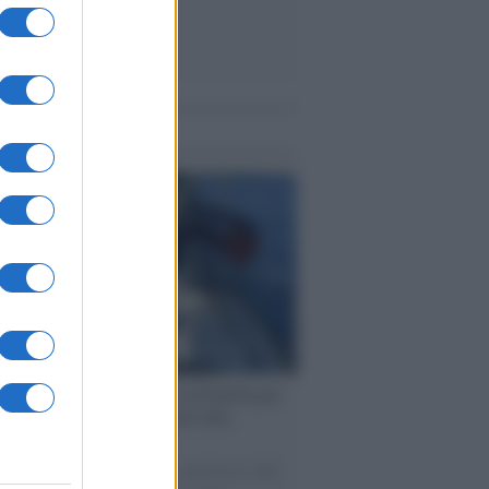
me notizie
ervista /
Marco Croatti e la Flottilla per
 le nostre vele gonfie grazie alla
vazione popolare
natore M5S racconta la sua esperienza sulle