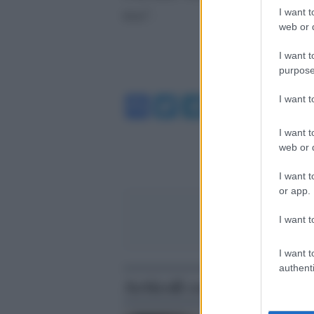
tesa”.
I want t
web or d
I want t
purpose
Facebook
Twitter
Telegram
WhatsA
I want 
I want t
web or d
I want t
or app.
I want t
I want t
authenti
Articoli correlati