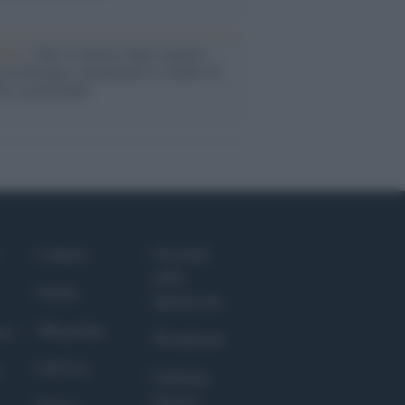
enze /
Sale il numero degli acquisti
e in Europa e aumentano le vendite di
oli second hand
Culture
Giornale
dello
Salute
Spettacolo
Megachip
nce
Wondernet
GiULia
Giuliana
Sgrena
Prima