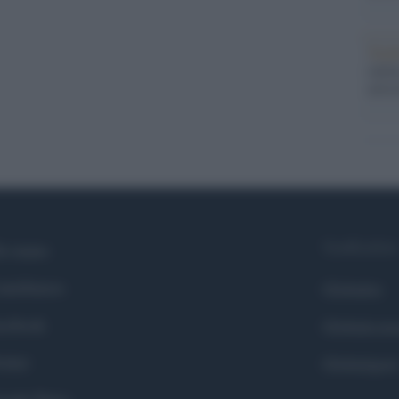
Tend
onlin
artic
Syndication
i siamo
ntributors
Globalist
cebook
Globalscie
itter
Globalsport
ogle News