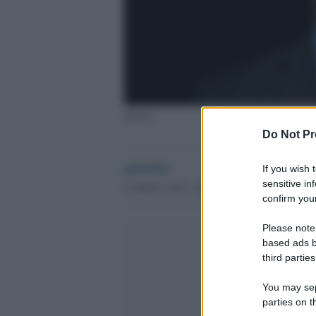
Salvini
Do Not Pr
globalist
If you wish 
sensitive in
8 Ottobre 2018 - 09.34
confirm your
Please note
based ads b
third parties
You may sepa
parties on t