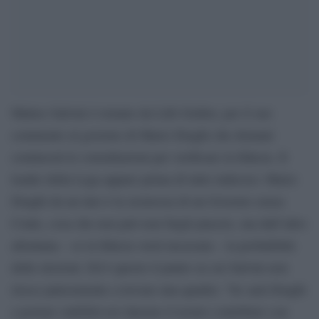
Matteo Salvini è tornato da Lilli Gruber, per il suo
commento al governo di Mario Draghi che domani
comincerà le consultazioni per verificare la fiducia. Il
leader della Lega appare prima di tutto indeciso: Mario
Draghi da un lato è la sicurezza di un Governo senza
Conte, cosa che non può non fargli piacere, ma dall’altro
allontana – se la fiducia verrà incassata – la probabilità
delle elezioni. Ed è questo il punto su cui Salvini non
riesce palesemente a trovare una quadra: “Se sarà Draghi
a portare stabilità noi daremo il nostro contributo con