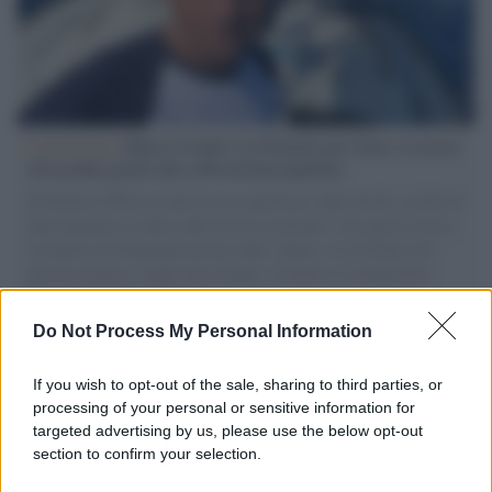
L'intervista /
Marco Croatti e la Flottilla per Gaza: le nostre
vele gonfie grazie alla sollevazione popolare
Il Senatore M5S racconta la sua esperienza sulle barche cariche di
aiuti umanitari assalite dall'esercito israeliano. Una guerra atroce,
il tentativo di disumanizzazione delle vittime, il servilismo del
governo italiano e degli altri europei, il ritorno al colonialismo.
L'importanza dei movimenti.
Do Not Process My Personal Information
Musica /
Al maestro Francesco Guccini
If you wish to opt-out of the sale, sharing to third parties, or
processing of your personal or sensitive information for
targeted advertising by us, please use the below opt-out
section to confirm your selection.
Il ricordo /
Quando Guccini raccontava le "Cronache