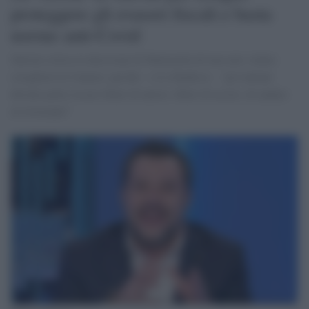
proteggere gli evasori fiscali e basta
norme anti-Covid
Salvini critica la decisione di Mattarella di non aver voluto
sciogliere le Camere, perché - e lo ribadisce - "gli italiani
devono poter essere liberi di nuovo, liberi di uscire, di andare
al ristorante"