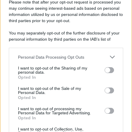
epafaniche": l'intervista all'artista che si definiva un
Please note that after your opt-out request is processed you
'narratore'
may continue seeing interest-based ads based on personal
information utilized by us or personal information disclosed to
third parties prior to your opt-out.
Lo studio /
Disinformazione russa e destra: anche la
You may separately opt-out of the further disclosure of your
macchina propagandistica di Putin dietro la crisi di Ceuta
personal information by third parties on the IAB’s list of
downstream participants.
Personal Data Processing Opt Outs
This information may also be disclosed by us to third parties
Tendenze /
Sale il numero degli acquisti online in Europa e
on the IAB’s List of Downstream Participants that may further
I want to opt-out of the Sharing of my
aumentano le vendite di articoli second hand
disclose it to other third parties.
personal data.
Opted In
Please note that this website/app uses one or more Google
services and may gather and store information including but
I want to opt-out of the Sale of my
Personal Data.
not limited to your visit or usage behaviour. You may click to
Opted In
grant or deny consent to Google and its third-party tags to
use your data for below specified purposes in below Google
I want to opt-out of processing my
consent section.
Personal Data for Targeted Advertising.
Opted In
I want to opt-out of Collection, Use,