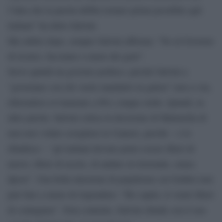
l’idea che la parola debba tornare prima possibile agli
italiani” ha detto Salvini.
Ma subito dopo, sempre Salvini afferma: “No al Governo
di tecnici, facciamo a meno dei geni”.
Serve quindi un governo politico, perché Salvini a
“governare con chi vuole mandarlo in galera” non ci sta,
riferendosi ovviamente a Pd e cinque stelle. Quindi, in
altre parole, Salvini critica la decisione di Mattarella di
non aver voluto sciogliere le Camere, perché – e lo
ribadisce – “gli italiani devono poter essere liberi di
nuovo, liberi di uscire, di andare al ristorante, senza
dpcm”. Una bella iniezione di populismo cui Gruber non
può fare a meno di rispondere: “Ho capito, li vuole liberi
di contagiare”. Non contento, Salvini chiude con il suo