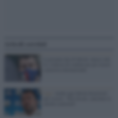
Articoli correlati
La giornata tipo di Salvini: attacco alla
Ue, richiesta di condoni per gli evasori
e piazzista internazionale
Lega /
Anche oggi Salvini dà priorità
agli evasori: "Pace fiscale, cancellare le
cartelle esattoriali"