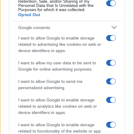
Retention, Sale, and/or Sharing of my
Personal Data that Is Unrelated with the
Purposes for which it was collected.
Opted Out
Syndication
Culture
Google consents
Salute
Globalist
I want to allow Google to enable storage
related to advertising like cookies on web or
Megachip
Globalscience
device identifiers in apps.
GiULia
Globalsport
I want to allow my user data to be sent to
Google for online advertising purposes.
Prima Pagina
I want to allow Google to send me
personalized advertising.
Giornale dello
Chi siamo
I want to allow Google to enable storage
Spettacolo
related to analytics like cookies on web or
Contributors
device identifiers in apps.
Wondernet
Facebook
I want to allow Google to enable storage
Giuliana Sgrena
related to functionality of the website or app.