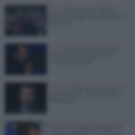
Lega /
Salvini ci prova: "Abbiamo
illustrato a Draghi il nostro progetto di
pace fiscale"
Lega /
Salvini finisce l'anno con un
commosso pensiero agli evasori:
"Voglio la pace fiscale"
Governo /
Salvini amico dei ricchi ma
votato dai poveri: "Pace fiscale fino a
500mila euro"
Anche Conte si adegua alla bugia del
condono mascherato: 'sarà solo pace