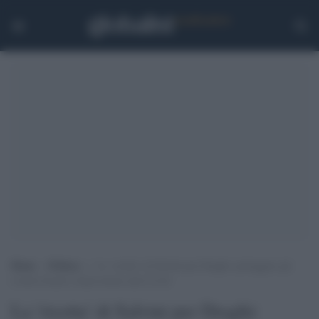
Home
>
Politica
>
La ‘ricetta’ di Salvini per Draghi: proteggere gli
evasori fiscali e basta norme anti-Covid
La 'ricetta' di Salvini per Draghi: