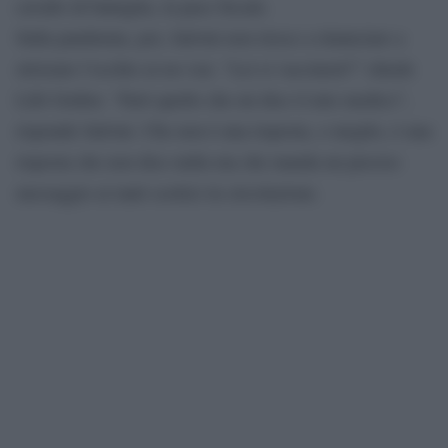
cavallo di battaglia, la pace fiscale.
Sulla pandemia, poi, Salvini non riesce a rinunciare a
strizzare l’occhio ai no-vax: “Lei si vaccinerà?” chiede
Lilli Gruber. “Farò quello che mi dice il mio medico”,
risponde Salvini. Che non è una risposta, o meglio, è una
risposta che non dice nulla ma che manda un preciso
messaggio ai tanti scettici in circolazione.