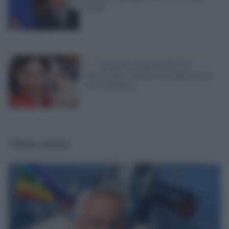
fiscale'
Pd /
Un partito progressista e di
sinistra che si spacca sul riarmo ha un
serio problema
Ultime notizie