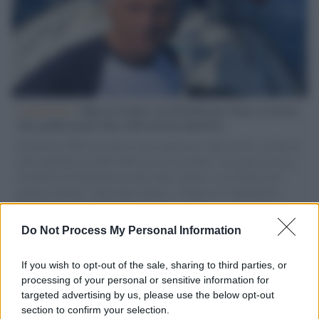
L'intervista /
Marco Croatti e la Flottilla per Gaza: le nostre
vele gonfie grazie alla sollevazione popolare
Il Senatore M5S racconta la sua esperienza sulle barche cariche di
aiuti umanitari assalite dall'esercito israeliano. Una guerra atroce,
il tentativo di disumanizzazione delle vittime, il servilismo del
governo italiano e degli altri europei, il ritorno al colonialismo.
L'importanza dei movimenti.
Do Not Process My Personal Information
Il lutto /
Addio a Francesco Guccini, il poeta della canzone
d’autore italiana
If you wish to opt-out of the sale, sharing to third parties, or
processing of your personal or sensitive information for
targeted advertising by us, please use the below opt-out
section to confirm your selection.