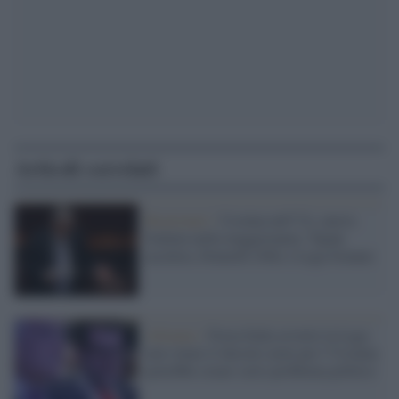
Articoli correlati
Reazionari /
Ucraina nell’Ue, nuova
frattura nella maggioranza: Tajani
accelera, Donzelli (Fdi) e Lega frenano
Alleanze /
Forza Italia avverte la Lega:
non votare il decreto armi per l’Ucraina
potrebbe creare serio problema politico