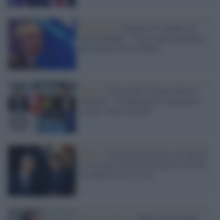
Forza Italia /
Barelli (Fi) chiude sul
terzo mandato: "Non è nel programma,
gli italiani sono contrari"
Destra /
Forza Italia Giovani attacca
Vannacci: "Dichiarazioni vergognose
su gay e nuovi italiani"
Destra /
Forza Italia irritata con Salvini
in versione ultras di Trump che tifa per
la rottura tra Ue e Usa
Estrema Destra /
Mulè (Forza Italia)