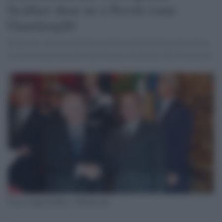
Scalfaro disse no a Previti come
Guardasigilli
Dopo aver vinto le elezioni con Forza Italia Berlusconi voleva
il suo avvocato ministro dio Grazia e Giustizia. Ma fu fermato
Oscar Luigi Scalfaro e Berlusconi