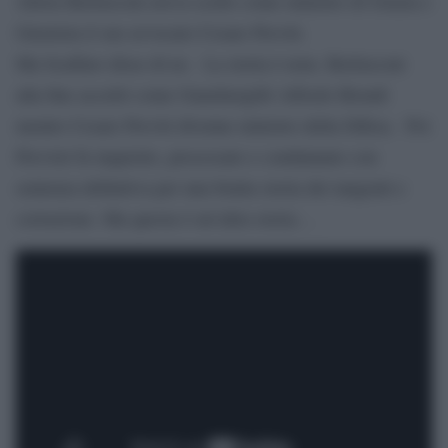
Allora Berlusconi aveva scelto come ministro di Grazia e
Giustizia il suo avvocato Cesare Previti.
Ma Scalfaro disse di no. La storia è nota. Berlusconi
alla fine accettò come Guardasigilli Alfredo Biondi
mentre Cesare Previti divenne ministro della Difesa. Poi
Previsti fu inquisito, processato e condannato con
sentenza definitiva per una brutta storia dei tangenti e
corruzione. Ma questa è un’altra storia…