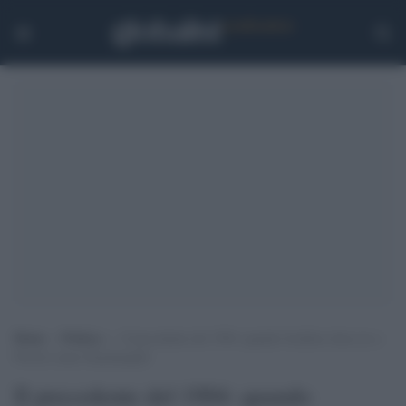
Home
>
Politica
>
Il precedente del 1994: quando Scalfaro disse no a
Previti come Guardasigilli
Il precedente del 1994: quando