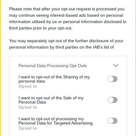
L'anniversario /
90 anni di Yves Saint Laurent, tra moda e
scandali
Please note that after your opt-out request is processed you
may continue seeing interest-based ads based on personal
information utilized by us or personal information disclosed to
third parties prior to your opt-out.
Perché i centri di intrattenimento per famiglie investono in
You may separately opt-out of the further disclosure of your
attrazioni ad alta tecnologia
personal information by third parties on the IAB’s list of
downstream participants.
Personal Data Processing Opt Outs
This information may also be disclosed by us to third parties
Il conflitto /
La mafia russa e l'arma del caos
on the IAB’s List of Downstream Participants that may further
I want to opt-out of the Sharing of my
disclose it to other third parties.
personal data.
Opted In
Please note that this website/app uses one or more Google
services and may gather and store information including but
I want to opt-out of the Sale of my
Personal Data.
not limited to your visit or usage behaviour. You may click to
Opted In
grant or deny consent to Google and its third-party tags to
use your data for below specified purposes in below Google
I want to opt-out of processing my
consent section.
Personal Data for Targeted Advertising.
Opted In