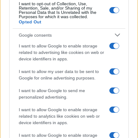
I want to opt-out of Collection, Use,
Retention, Sale, and/or Sharing of my
Personal Data that Is Unrelated with the
Purposes for which it was collected.
Opted Out
Syndication
Culture
Google consents
Salute
Globalist
I want to allow Google to enable storage
related to advertising like cookies on web or
Megachip
Globalscience
device identifiers in apps.
GiULia
Globalsport
I want to allow my user data to be sent to
Google for online advertising purposes.
Prima Pagina
I want to allow Google to send me
personalized advertising.
Giornale dello
Chi siamo
I want to allow Google to enable storage
Spettacolo
related to analytics like cookies on web or
Contributors
device identifiers in apps.
Wondernet
Facebook
I want to allow Google to enable storage