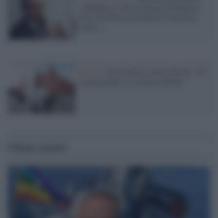
condanna il saluto nazista di Bannon e
dice che Meloni prenderà le distanze:
invece...
Destra /
Forza Italia contro Salvini: "Fa
il paraculetto, si sia una calmata"
Ultime notizie