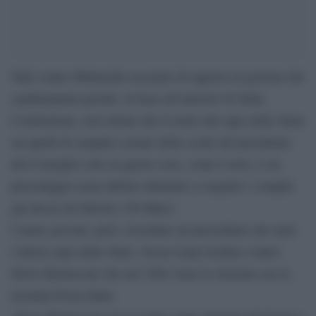
Tutti contro Mattarella accusato di opporsi al governo del
cambiamento perché, in base all’articolo 92 della
Costituzione, non ritiene che il ruolo del capo dello Stato
sia quelli di semplice notaio delle scelte del presidente
del Consiglio (che in questo caso, come è noto, è un
personaggio assai debole chiamato a eseguire i compiti
già decisi da Salvini e Di Maio).
I meno giovani, però, ricordano un precedente che mise
l’allora capo dello Stato, Oscar Luigi Scafaro contro
Silvio Berlusconi che nel 1994 vinse le elezioni con la
neonata Forza Italia.