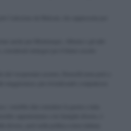
lo l’adesione dei Balcani, che rappresenta per
ione anche per Montenegro, Albania e gli altri
 considerati strategici per il futuro assetto
le del vicepremier azzurro, Donzelli torna però a
 alla maggioranza, pur rivendicando compattezza
e, vorrebbe dire estendere la guerra a tutta
xelles apparteniamo a tre famiglie diverse, è
tà diverse, però nella politica estera italiana