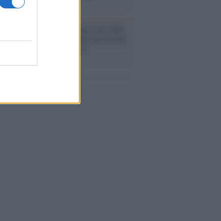
arie
nismo /
Nirmal Purja, l'uomo che sfidò
ttomila lasciando al mondo una lezione
iltà, coraggio e solidarietà