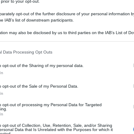
 prior to your opt-out.
el governo italiano all’adesione ucraina, pur
ire modalità e tempistiche.
rately opt-out of the further disclosure of your personal information by
he IAB’s list of downstream participants.
one dell’Ucraina alla Unione europea, il problema
tion may also be disclosed by us to third parties on the IAB’s List of 
Ulti
udiando a livello europeo qual è la formula
 that may further disclose it to other third parties.
a Italia.
 that this website/app uses one or more Google services and may gath
l Data Processing Opt Outs
including but not limited to your visit or usage behaviour. You may click 
resistenze dentro la coalizione. Il coordinatore
 to Google and its third-party tags to use your data for below specifi
o opt-out of the Sharing of my personal data.
ogle consent section.
vanni Donzelli, pur ribadendo il sostegno a Kiev,
In
e di un ingresso immediato dell’Ucraina
o opt-out of the Sale of my Personal Data.
In
uropea, in questo momento di non raggiunta
to opt-out of processing my Personal Data for Targeted
L'int
ing.
 estendere la guerra a tutta l’Europa, per quelle
Gaza:
In
solle
azionali. Raggiunta la pace è comprensibile la
o opt-out of Collection, Use, Retention, Sale, and/or Sharing
Il Se
ersonal Data that Is Unrelated with the Purposes for which it
ione di pace non raggiunta è comprensibile la
lected.