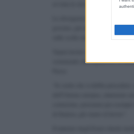
avviata la stessa procedura per la
authenti
Le divergenze nella maggioranza ria
governo, già attraversato in passat
sulle scelte europee.
Tajani insiste sulla necessità di 
sostenendo che il processo di adesi
Paese.
“Io credo che si debba procedere,
dell’Unione europea, aiuteremo anc
corruzione, pensiamo per esempio 
di finanza, già siamo al lavoro”.
Il ministro degli Esteri chiede inol