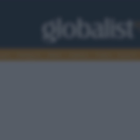
omia
Intelligence
Media
Ambiente
Cultura
Scienza