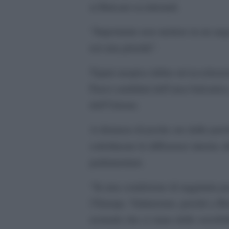
ai Balcani occidentali.
“Importante non mettere in un ango
noi una priorità”.
Tajani auspica infine un’acceleraz
Paesi candidati dell’area balcanica,
dell’Unione.
A distanza di poche ore dalle paro
sottolineare le differenze interne
parlamentare.
“In una condizione di raggiunta pac
l’Europa. Valuteremo, perché a Bru
normale che ci siano delle sensibili