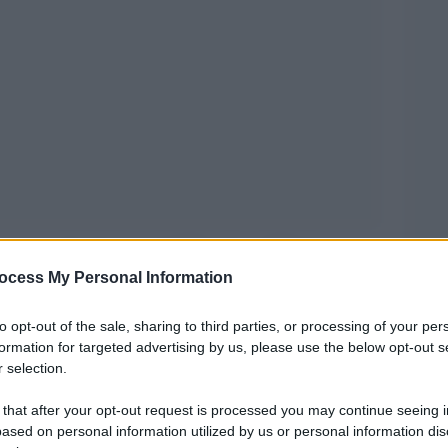
percorso di adesione dell’Ucraina all’Unione
ocess My Personal Information
maggioranza di governo. A dividere gli alleati
ze politiche dell’ingresso di Kiev nell’Ue,
to opt-out of the sale, sharing to third parties, or processing of your per
li di apertura verso l’avvio concreto dei
formation for targeted advertising by us, please use the below opt-out s
 selection.
 that after your opt-out request is processed you may continue seeing i
 è il ministro degli Esteri e vicepremier Antonio
ased on personal information utilized by us or personal information dis