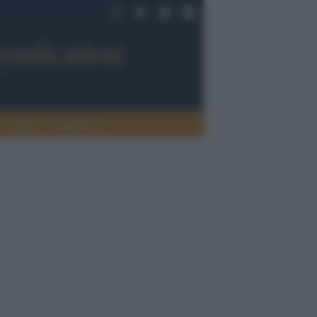
Sport
Tendenze