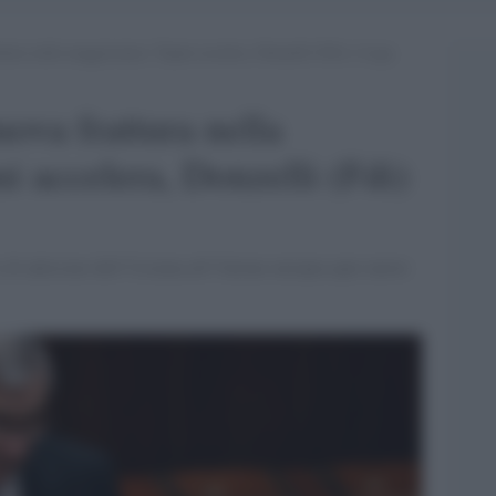
ttura nella maggioranza: Tajani accelera, Donzelli (Fdi) e Lega
ova frattura nella
i accelera, Donzelli (Fdi)
o di adesione dell’Ucraina all’Unione europea apre nuove