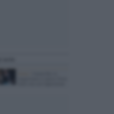
i anche
Senato /
Canone Rai, la
maggioranza si spacca: Forza
Italia vota con l'opposizione