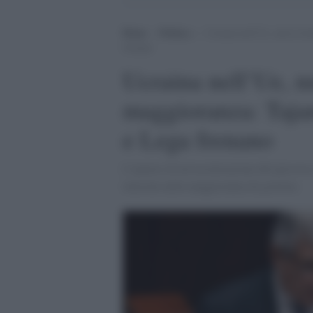
Home
>
Politica
>
Ucraina nell’Ue, nuova fra
frenano
Ucraina nell’Ue, nu
maggioranza: Tajan
e Lega frenano
L’ipotesi di un’accelerazione del percors
tensioni nella maggioranza di governo.