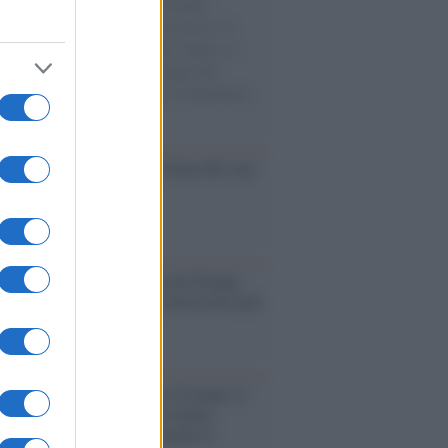
e cariche di aiuti umanitari assalite
sercito israeliano. Una guerra atroce, il
ivo di disumanizzazione delle vittime, il
ismo del governo italiano e degli altri
ei, il ritorno al colonialismo. L'importanza
ovimenti.
nflitto /
La mafia russa e l'arma del caos
Aviv /
Netanyahu si smarca da Trump:
ele farà tutto quello che è necessario per
a sicurezza"
flessione /
Pace, disarmo e Ucraina: il
osinistra non trasformi il riarmo
eo in una battaglia interna per le