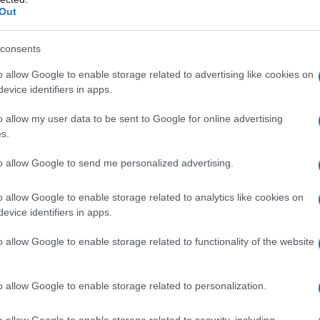
barch
Out
dall'e
momento in cui si realizza questo ingresso”.
tentat
servil
consents
rudente, in sintonia con le posizioni di Matteo
europ
o allow Google to enable storage related to advertising like cookies on
ato Gianmarco Centinaio sostiene che, allo stato
dei m
evice identifiers in apps.
 per procedere.
Il co
o allow my user data to be sent to Google for online advertising
sser le condizioni, non dico che mettiamo un
s.
 se ci sono le condizioni per farlo. In questo
to allow Google to send me personalized advertising.
o allow Google to enable storage related to analytics like cookies on
Tel 
tre l’Unione europea prova a imprimere una
evice identifiers in apps.
"Isra
la su
la Commissione europea dovrebbe proporre al
o allow Google to enable storage related to functionality of the website
sei capitoli negoziali con Kiev. Il tema sarà
La ri
erali del 16 giugno e successivamente discusso
o allow Google to enable storage related to personalization.
centr
ce previsto due giorni dopo. Parallelamente verrà
europ
o allow Google to enable storage related to security, including