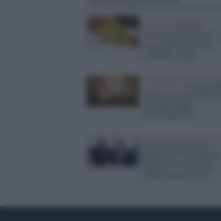
Il punto /
Qualche
informazione sul voto e 
legge elettorale: data,
modalità e seggi
L'opinione /
Al referen
voterò no: è una riforma
sull’onda lunga
dell’antipolitica
Sbarramento al 5%, la
proposta di Pd e M5s fa
infuriare le minoranze:
"Riforma pericolosa"