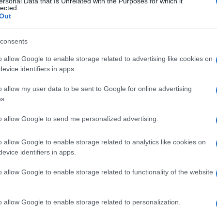
ersonal Data that Is Unrelated with the Purposes for which it
presentazione del bilancio dello Stato per il
lected.
Out
uropei si vota alla scadenza naturale delle
ifica dare il massimo contributo negativo al
consents
litico-istituzionale del paese”.
Ulti
o allow Google to enable storage related to advertising like cookies on
overe è l’instabilità di governo
– ha
evice identifiers in apps.
o spettro dell’instabilità è riaffiorato subito dopo
o allow my user data to be sent to Google for online advertising
 del governo Gentiloni: è da febbraio che hanno
s.
ioni per elezioni anticipate “al più presto” e il
to allow Google to send me personalized advertising.
ionevole precipitazione è stato evitato dal
o allow Google to enable storage related to analytics like cookies on
al governo Gentiloni e dal fermo richiamo di
evice identifiers in apps.
a una corretta prassi costituzionale”.
o allow Google to enable storage related to functionality of the website
L'int
Gaza:
solle
o allow Google to enable storage related to personalization.
Il Se