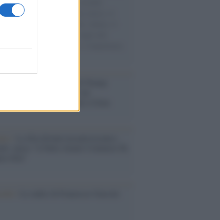
e cariche di aiuti umanitari assalite
sercito israeliano. Una guerra atroce, il
ivo di disumanizzazione delle vittime, il
ismo del governo italiano e degli altri
ei, il ritorno al colonialismo. L'importanza
ovimenti.
tina /
Il Board of Peace di Trump
na il primo contratto per un
mentale avamposto militare a Gaza
nto /
La Sila diventa un palcoscenico
rale: nasce “A Farla Amare Comincia Tu
ra Sila”
cordo /
Le radici di Francesco Guccini