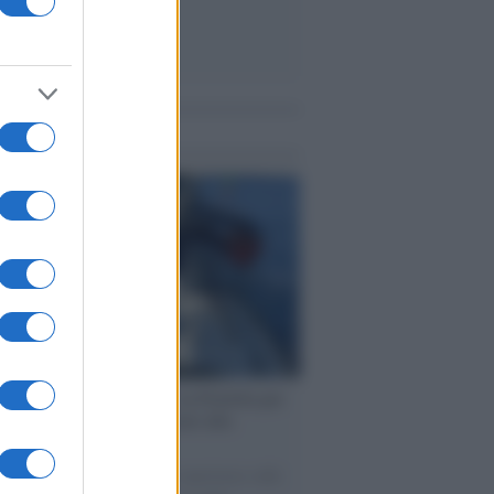
me notizie
ervista /
Marco Croatti e la Flottilla per
 le nostre vele gonfie grazie alla
vazione popolare
natore M5S racconta la sua esperienza sulle