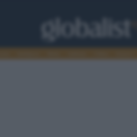
omia
Intelligence
Media
Ambiente
Cultura
Scienza