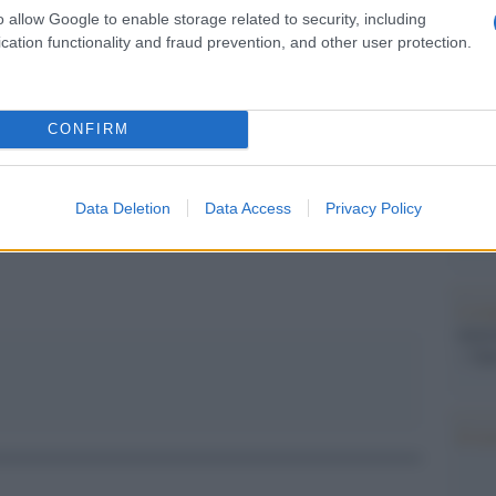
barch
o allow Google to enable storage related to security, including
dall'e
pp
cation functionality and fraud prevention, and other user protection.
tentat
servil
europ
dei m
CONFIRM
i arrivi in Europa e sale la tensione politica
Pales
asseg
Data Deletion
Data Access
Privacy Policy
rudi
L'eve
natu
– Ope
Il ri