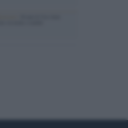
iversario /
90 anni di Yves Saint
nt, tra moda e scandali