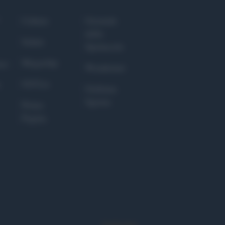
Culture
Giornale
dello
Salute
Spettacolo
Megachip
nce
Wondernet
GiULia
Giuliana
Sgrena
Prima
Pagina
Syndication