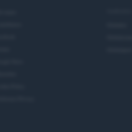
Syndication
i siamo
ntributors
Globalist
cebook
Globalscie
itter
Globalsport
ogle News
stodon
okie Policy
eferenze Privacy