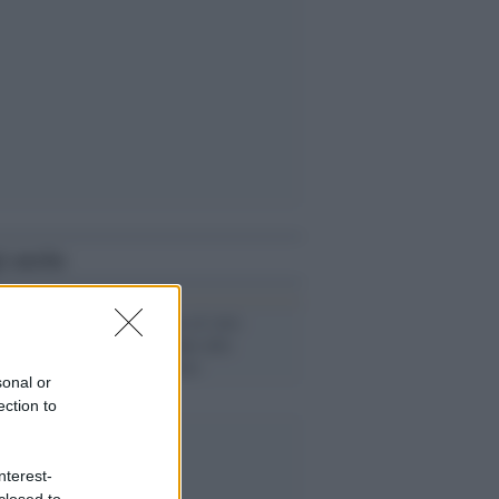
i anche
Napolitano: no al voto
anticipato, colpo alla
credibilità Paese
sonal or
ection to
nterest-
closed to