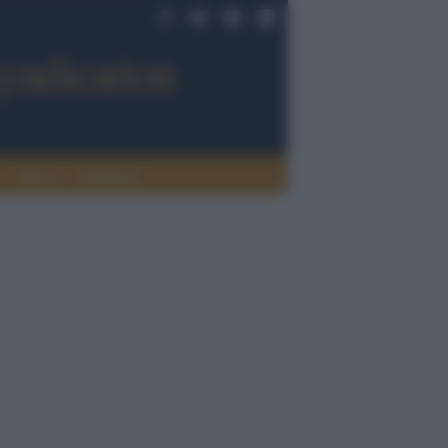
Sport
Tendenze