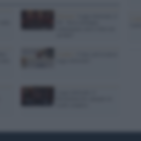
Elezioni /
Legge elettorale, il
L'ann
sulla
Pd: "Serve un'ampia
Laure
convergenza, non si farà con
un blitz"
dum
Il punto /
Come sarà la nuova
 nata
legge elettorale?
Legge elettorale, il
Rosatellum bis spiegato in
modo semplice