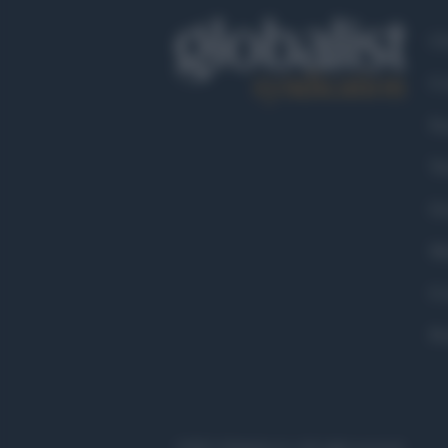
Ch
Co
Fa
Tw
Go
Ma
Co
Pr
©2021 Globalist.it • All right reserved.