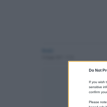
Desk2
6 Giugno 2017 - 17.10
Do Not Pr
If you wish 
sensitive in
confirm your
Please note
based ads b