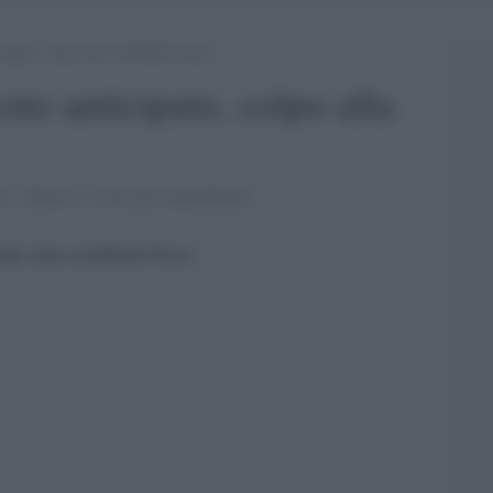
ipato, colpo alla credibilità Paese
oto anticipato, colpo alla
le: "Intesa a 4 solo per convenienza"