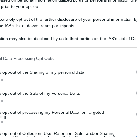
 prior to your opt-out.
rately opt-out of the further disclosure of your personal information by
he IAB’s list of downstream participants.
tion may also be disclosed by us to third parties on the IAB’s List of 
presidente emerito della Repubblica Giorgio
 that may further disclose it to other third parties.
e della legge elettorale schierandosi tra le fila
 that this website/app uses one or more Google services and may gath
l Data Processing Opt Outs
nticipate. “Il voto anticpato è paradossale, è un
including but not limited to your visit or usage behaviour. You may click 
 to Google and its third-party tags to use your data for below specifi
 ancora “in tutte le democrazie si vota a scadenza
o opt-out of the Sharing of my personal data.
ogle consent section.
In
ale fatta da quattro leader per calcolo di
o opt-out of the Sale of my Personal Data.
ema dell’instabilità di governo – spiega
In
to – e ciò è aggravato, sul piano dell’immagine
to opt-out of processing my Personal Data for Targeted
ing.
ttare, senza neppure offrire motivazioni appena
In
ezioni anticipate, e, in conseguenza, per scadenze
o opt-out of Collection, Use, Retention, Sale, and/or Sharing