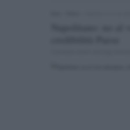
Home
>
Politica
>
Napolitano: no al voto antic
Napolitano: no al v
credibilità Paese
Il presidente emerito sulla legge elettora