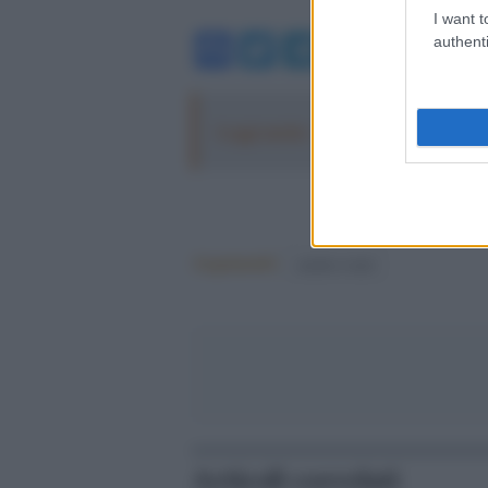
I want t
Facebook
Twitter
Telegram
WhatsA
authenti
Leggi anche:
Immigrazione: calano gl
Argomenti:
matteo renzi
Articoli correlati