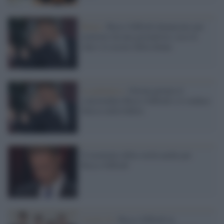
Roma /
Rocco Siffredi denunciato per
molestie da una giornalista: ecco le
chat e le accuse della donna
La polemica /
Ortona premia il
concittadino Rocco Siffredi e il sindaco
finisce nella bufera
Il momento della verità anche per
Rocco Siffredi
Covid-19 /
Rocco Siffredi in