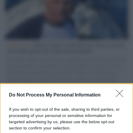
L'intervista /
Marco Croatti e la Flottilla per Gaza: le nostre
vele gonfie grazie alla sollevazione popolare
Il Senatore M5S racconta la sua esperienza sulle barche cariche di
aiuti umanitari assalite dall'esercito israeliano. Una guerra atroce,
il tentativo di disumanizzazione delle vittime, il servilismo del
governo italiano e degli altri europei, il ritorno al colonialismo.
L'importanza dei movimenti.
Do Not Process My Personal Information
Tel Aviv /
La “vittoria totale” di Israele significa una guerra
senza fine
If you wish to opt-out of the sale, sharing to third parties, or
processing of your personal or sensitive information for
targeted advertising by us, please use the below opt-out
section to confirm your selection.