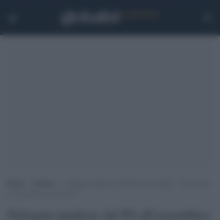
Home
>
Politica
>
Delegata pugliese del Pd all’assemblea: “Non lascio
né la politica né il porno”
Delegata pugliese del Pd all'assemblea: