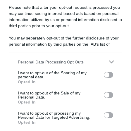
Vangelo /
La vita si intreccia con le paure come il giorno
succede alla notte
Please note that after your opt-out request is processed you
may continue seeing interest-based ads based on personal
information utilized by us or personal information disclosed to
third parties prior to your opt-out.
La scoperta /
Oplontis, le vittime dell’eruzione del Vesuvio
You may separately opt-out of the further disclosure of your
furono più numerose del previsto
personal information by third parties on the IAB’s list of
downstream participants.
Personal Data Processing Opt Outs
This information may also be disclosed by us to third parties
Il medagliere /
Europei di nuoto: Pellecani guida una super
on the IAB’s List of Downstream Participants that may further
I want to opt-out of the Sharing of my
Italia
disclose it to other third parties.
personal data.
Opted In
Please note that this website/app uses one or more Google
services and may gather and store information including but
I want to opt-out of the Sale of my
Personal Data.
not limited to your visit or usage behaviour. You may click to
Opted In
grant or deny consent to Google and its third-party tags to
use your data for below specified purposes in below Google
I want to opt-out of processing my
consent section.
Personal Data for Targeted Advertising.
Opted In