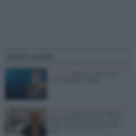
Articoli correlati
La serie /
"Supersex": successi ed
eccessi di Rocco Siffredi
Il caso /
La giornalista che denuncia
Rocco Siffredi per molestie: "Non si
rende conto della gravità di ciò che
dice"