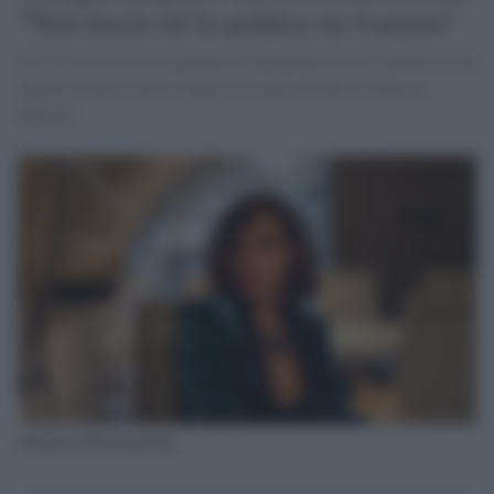
"Non lascio né la politica né il porno"
Il suo volto è noto da quando ha annunciato la sua intenzione di
lanciarsi nella carriera 'hard' con tanto di film con Rocco
Siffredi.
Filomena Mastromarino