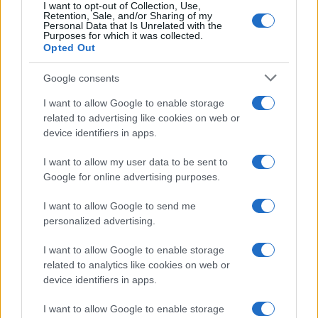
I want to opt-out of Collection, Use,
Retention, Sale, and/or Sharing of my
Personal Data that Is Unrelated with the
Purposes for which it was collected.
Opted Out
Syndication
Culture
Google consents
Salute
Globalist
I want to allow Google to enable storage
related to advertising like cookies on web or
Megachip
Globalscience
device identifiers in apps.
GiULia
Globalsport
I want to allow my user data to be sent to
Google for online advertising purposes.
Prima Pagina
I want to allow Google to send me
personalized advertising.
Giornale dello
Chi siamo
I want to allow Google to enable storage
Spettacolo
related to analytics like cookies on web or
Contributors
device identifiers in apps.
Wondernet
Facebook
I want to allow Google to enable storage