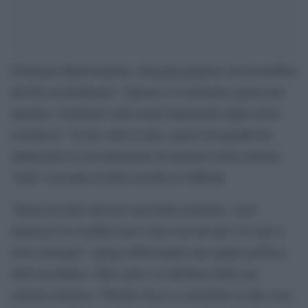
Filomena Mastromarino, delegata pugliese all’Assemblea
del Pd, ha dichiarato: “Questo è il momento giusto per
ripartire: Gentiloni vada avanti imparando dagli errori
commessi”. Il suo volto è noto, specie da quando ha
annunciato la sua intenzione di lanciarsi nella carriera
‘hard’ con tanto di film con Rocco Siffredi.
“Renzi ha fatto davvero una bella relazione. Aver
ammesso la sconfitta non è una cosa da tutti. Io sono e
resto renziana”, spiega abbozzando una analisi politica
dell’Assemblea. Tutti, però, le chiedono della sua
carriera artistica: “Finché riesco a conciliare le due cose,