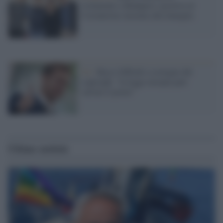
isolamento a Budapest: positivo al
Coronavirus insieme alla famiglia
Ue /
Rocco Siffredi a sostegno del
copyright: "la legge europea può
salvare il porno"
Ultime notizie