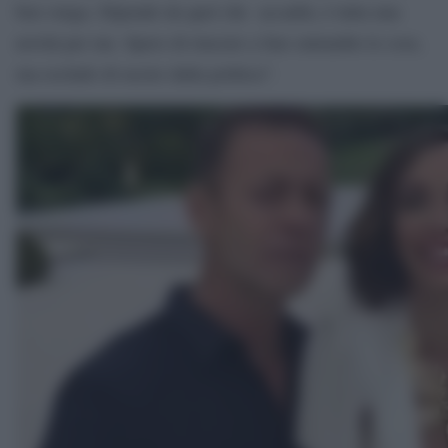
ben venga. Dipende da quel che accadrà, è tutta una
novità per me. Spero di riuscire a fare entrambe le cose,
ma escludo di uscire dalla politica”.