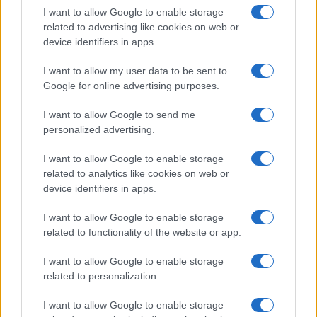
Salute
Globalist
I want to allow Google to enable storage
related to advertising like cookies on web or
Megachip
Globalscience
device identifiers in apps.
GiULia
Globalsport
I want to allow my user data to be sent to
Google for online advertising purposes.
Prima Pagina
I want to allow Google to send me
personalized advertising.
Giornale dello
Chi siamo
I want to allow Google to enable storage
Spettacolo
related to analytics like cookies on web or
Contributors
device identifiers in apps.
Wondernet
Facebook
I want to allow Google to enable storage
Giuliana Sgrena
related to functionality of the website or app.
Twitter
I want to allow Google to enable storage
Google News
related to personalization.
Mastodon
I want to allow Google to enable storage