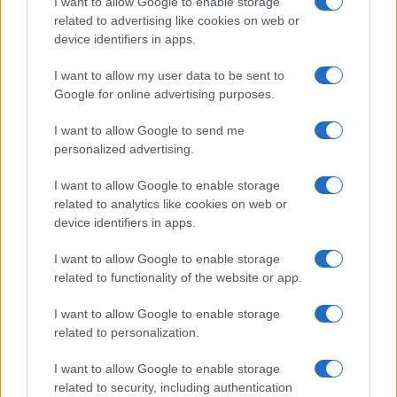
Globalist
I want to allow Google to enable storage
related to advertising like cookies on web or
Megachip
Globalscience
device identifiers in apps.
GiULia
Globalsport
I want to allow my user data to be sent to
Google for online advertising purposes.
Prima Pagina
I want to allow Google to send me
personalized advertising.
Giornale dello
Chi siamo
I want to allow Google to enable storage
Spettacolo
related to analytics like cookies on web or
Contributors
device identifiers in apps.
Wondernet
Facebook
I want to allow Google to enable storage
Giuliana Sgrena
related to functionality of the website or app.
Twitter
I want to allow Google to enable storage
Google News
related to personalization.
Mastodon
I want to allow Google to enable storage
related to security, including authentication