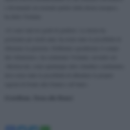
e diventando un normale partito della destra europea»,
ha detto Violante.
«Ci sono stati tre gradi di giudizio. La destra ha
governato per molti anni, ha avuto tutte le possibilità di
riformare la giustizia. Dobbiamo sgomberare il campo
dal vittimismo», ha continuato Violante, secondo cui
«Berlusconi, come qualunque altro cittadino condannato,
deve avere tutte le possibilità di difendere le proprie
ragioni di fronte alla Giunta e all’Aula».
[GotoHome_Torna alla Home]