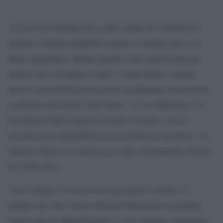
«La tesi che Berlusconi è stato votato da 8 milioni di
italiani e dunque andrebbe salvato al Senato non è un
buon argomento. Intanto perché sono molti di più gli
elettori che non hanno scelto il centrodestra. Inoltre,
tutta la storia della democrazia occidentale ruota attorno
al primato del diritto sulla forza». Lo ha affermato l’ex
presidente della Camera Luciano Violante, che in
un’intervista a Repubblica ha ricordato al Cavaliere: «il
ministro Idem si è dimessa per una contestazione fiscale
di 3.000 euro».
«Tra il diritto e la forza deve prevalere il diritto. È
proprio qui che l’intero Pdl può dimostrare la propria
autorevolezza abbandonando la sua struttura carismatica