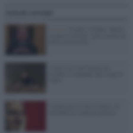
Articoli correlati
Governo /
25 aprile, Violante: "Meloni
estranea al fascismo, vuole costruire un
partito conservatore..."
A teatro con Viola Graziosi per
ricordare il trentennale della strage di
Capaci
Violante preso di mira a Genova: un
mitomane tira l'acqua per protesta