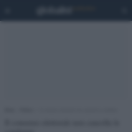
Home
>
Politica
>
Il consenso elettorale non cancella le condanne
Il consenso elettorale non cancella le
condanne