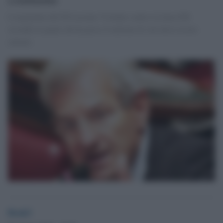
L'esponente del Pd Luciano Violante contro la linea Pdl
secondo la quale chi ha preso 8 milioni di voti deve essere
salvato.
Desk3