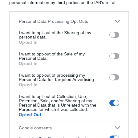
personal information by third parties on the IAB’s list of
downstream participants.
Personal Data Processing Opt Outs
This information may also be disclosed by us to third parties
Il conflitto /
La mafia russa e l'arma del caos
on the IAB’s List of Downstream Participants that may further
I want to opt-out of the Sharing of my
disclose it to other third parties.
personal data.
Opted In
Please note that this website/app uses one or more Google
services and may gather and store information including but
I want to opt-out of the Sale of my
Personal Data.
not limited to your visit or usage behaviour. You may click to
Opted In
grant or deny consent to Google and its third-party tags to
use your data for below specified purposes in below Google
I want to opt-out of processing my
consent section.
Personal Data for Targeted Advertising.
Opted In
I want to opt-out of Collection, Use,
Retention, Sale, and/or Sharing of my
Personal Data that Is Unrelated with the
Purposes for which it was collected.
Opted Out
Syndication
Culture
Google consents
Salute