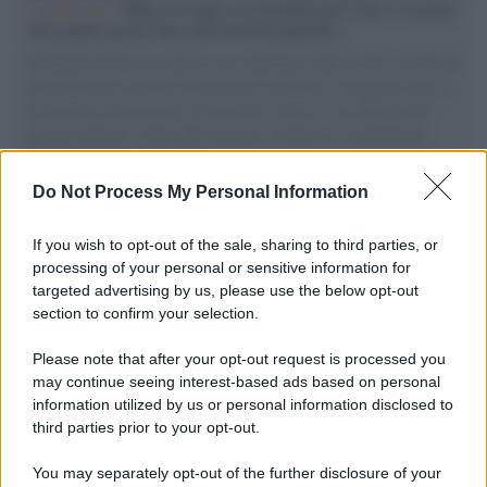
L'intervista /
Marco Croatti e la Flottilla per Gaza: le nostre
vele gonfie grazie alla sollevazione popolare
Il Senatore M5S racconta la sua esperienza sulle barche cariche di
aiuti umanitari assalite dall'esercito israeliano. Una guerra atroce,
il tentativo di disumanizzazione delle vittime, il servilismo del
governo italiano e degli altri europei, il ritorno al colonialismo.
L'importanza dei movimenti.
Do Not Process My Personal Information
Il lutto /
Addio a Francesco Guccini, il poeta della canzone
d’autore italiana
If you wish to opt-out of the sale, sharing to third parties, or
processing of your personal or sensitive information for
targeted advertising by us, please use the below opt-out
section to confirm your selection.
L'anniversario /
90 anni di Yves Saint Laurent, tra moda e
scandali
Please note that after your opt-out request is processed you
may continue seeing interest-based ads based on personal
information utilized by us or personal information disclosed to
third parties prior to your opt-out.
Perché i centri di intrattenimento per famiglie investono in
You may separately opt-out of the further disclosure of your
attrazioni ad alta tecnologia