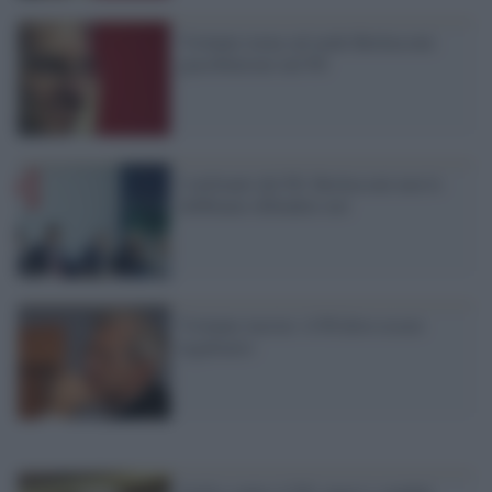
Violante torna sul nodo Berlusconi:
giacobinismo nel Pd
I militanti del Pd: Berlusconi non lo
dobbiamo difendere noi
Violante insiste: il Pd deve essere
legalitario