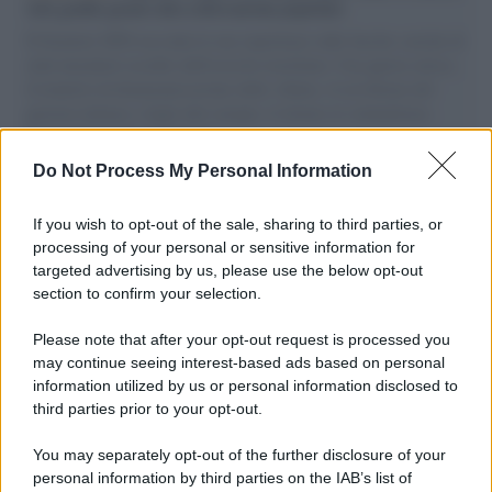
vele gonfie grazie alla sollevazione popolare
Il Senatore M5S racconta la sua esperienza sulle barche cariche di
aiuti umanitari assalite dall'esercito israeliano. Una guerra atroce,
il tentativo di disumanizzazione delle vittime, il servilismo del
governo italiano e degli altri europei, il ritorno al colonialismo.
L'importanza dei movimenti.
Do Not Process My Personal Information
Il caso /
Trump ha quasi esaurito l'arsenale Usa, ma il
tycoon smentisce
If you wish to opt-out of the sale, sharing to third parties, or
processing of your personal or sensitive information for
targeted advertising by us, please use the below opt-out
section to confirm your selection.
Chiesa /
Papa Leone XIV denuncia le violenze in Ucraina e
Russia e chiede il rispetto del diritto umanitario e della
Please note that after your opt-out request is processed you
diplomazia
may continue seeing interest-based ads based on personal
information utilized by us or personal information disclosed to
third parties prior to your opt-out.
Il centenario /
A L'Aquila arriva la mostra "Tito, 100 anni
You may separately opt-out of the further disclosure of your
attraverso la forma"
personal information by third parties on the IAB’s list of