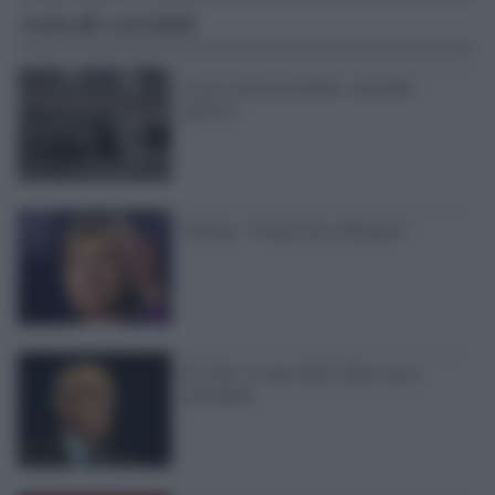
Articoli correlati
Uccise attiviste kurde: omicidio
politico
Clinton: "Colpa mia a Bengasi"
Il Colle: il capo dello Stato non è
ricattabile