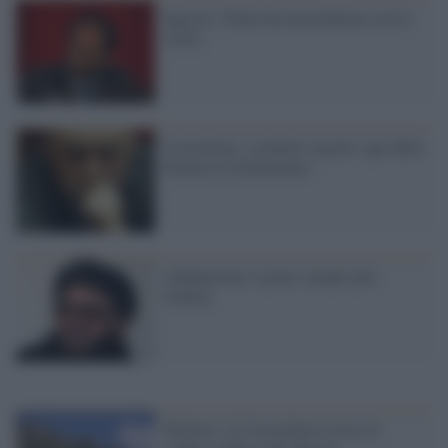
Ingroia: l'Italia ha un problema con la
verità
Corruzione: scrutinio segreto, ago della
bilancia in Parlamento
Afghanistan: la pace sempre più
lontana
Palermo: la Cassazione revoca la