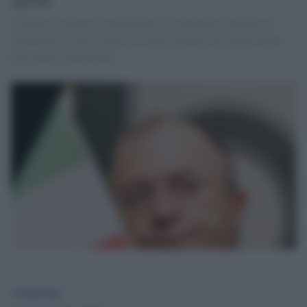
Il politico rilancia le polemiche su via Rasella e chiede ad
Alemanno di fare un gesto di destra proprio nel giorno della
festa della Liberazione.
redazione