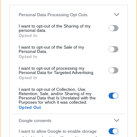
downstream participants.
Personal Data Processing Opt Outs
This information may also be disclosed by us to third parties
Il medagliere /
Europei di nuoto: Pellecani guida una super
on the IAB’s List of Downstream Participants that may further
I want to opt-out of the Sharing of my
Italia
disclose it to other third parties.
personal data.
Opted In
Please note that this website/app uses one or more Google
services and may gather and store information including but
I want to opt-out of the Sale of my
Personal Data.
not limited to your visit or usage behaviour. You may click to
Opted In
grant or deny consent to Google and its third-party tags to
use your data for below specified purposes in below Google
I want to opt-out of processing my
consent section.
Personal Data for Targeted Advertising.
Opted In
I want to opt-out of Collection, Use,
Retention, Sale, and/or Sharing of my
Personal Data that Is Unrelated with the
Purposes for which it was collected.
Opted Out
Syndication
Culture
Google consents
Salute
Globalist
I want to allow Google to enable storage