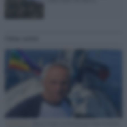
confisca delle ville abusive
Ultime notizie
L'intervista /
Marco Croatti e la Flottilla per Gaza: le nostre