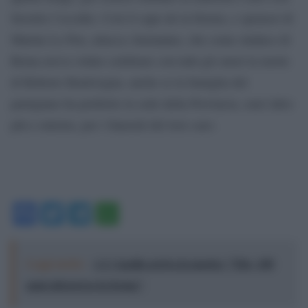
favorito l’eccidio. Così il capo de la Destra, e sponsor di
Marine Le Pen, attacca Alemanno, che come sindaco di
Roma aveva voluto celebrare con tutti gli onori la morte
di Roberto Bentivegna, anche se la famiglia del
partigiano ha preferito la sede della Provincia, senz’altro
più a sinistra, per i funerali del loro caro.
Facebook
Twitter
Telegram
WhatsApp
Leggi anche:
A L'Aquila arriva la mostra "Tito, 100
anni attraverso la forma"