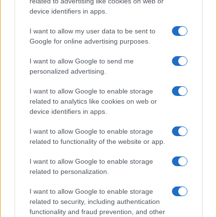
related to advertising like cookies on web or
Megachip
Globalscience
device identifiers in apps.
GiULia
Globalsport
I want to allow my user data to be sent to
Google for online advertising purposes.
Prima Pagina
I want to allow Google to send me
personalized advertising.
Giornale dello
Chi siamo
I want to allow Google to enable storage
Spettacolo
related to analytics like cookies on web or
Contributors
device identifiers in apps.
Wondernet
Facebook
I want to allow Google to enable storage
Giuliana Sgrena
related to functionality of the website or app.
Twitter
I want to allow Google to enable storage
Google News
related to personalization.
Mastodon
I want to allow Google to enable storage
related to security, including authentication
Cookie Policy
functionality and fraud prevention, and other