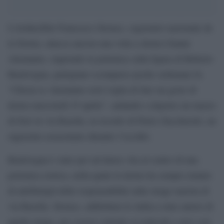
L’irriducibile Francesco Storace, segretario nazionale de
la Destra, attacca ancora una volta a destra Gianni
Alemanno, riaprendo la polemica sulla figura di Roberto
Bentivegna, partigiano scomparso poche settimane fa.
“Chissà se Alemanno avrà voglia di fare un gesto di
destra mercoledì 25 aprile”, andando a deporre un mazzo
di fiori in via Rasella, in ricordo di Pietro Zuccheretti, un
ragazzino assassinato durante l’eccidio.
Bentivegna è stato per un’intera vita al centro di una
polemica storica, nella quale la destra ha sempre tentato
di attribuirgli delle responsabilità sulla strage nazista di
via Rasella. Storace, addirittura lo indica come autore di
quella strage, per essersi sottratto ai tedeschi e aver così