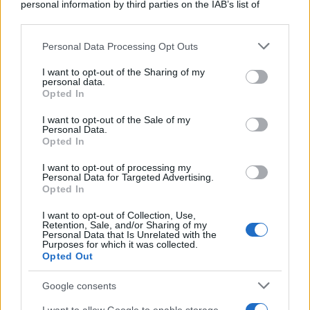
personal information by third parties on the IAB’s list of
downstream participants.
Personal Data Processing Opt Outs
This information may also be disclosed by us to third parties
Social /
Meta spegne Time in Jazz: 9 anni cancellati da un
on the IAB’s List of Downstream Participants that may further
I want to opt-out of the Sharing of my
algoritmo
disclose it to other third parties.
personal data.
Opted In
Please note that this website/app uses one or more Google
services and may gather and store information including but
I want to opt-out of the Sale of my
Personal Data.
not limited to your visit or usage behaviour. You may click to
Opted In
grant or deny consent to Google and its third-party tags to
use your data for below specified purposes in below Google
I want to opt-out of processing my
consent section.
Personal Data for Targeted Advertising.
Opted In
I want to opt-out of Collection, Use,
Retention, Sale, and/or Sharing of my
Personal Data that Is Unrelated with the
Purposes for which it was collected.
Opted Out
Syndication
Culture
Google consents
Salute
Globalist