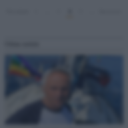
4
Precedenti
1
…
3
5
…
Successivi
Ultime notizie