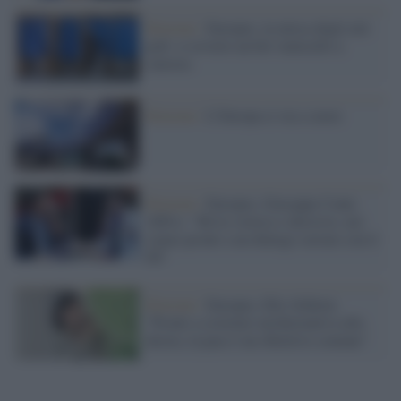
Elezioni /
Europee, in attesa degli exit
poll: si avverte un bel venticello a
sinistra
Elezioni /
L’Europa ci sta a cuore
Elezioni /
Europee, Giuseppe Conte
(M5s): "Bivio storico e decisivo, noi
siamo pronti a un dialogo serrato con il
Pd"
Elezioni /
Europee, Elly Schlein:
"Pronti a costruire un'alternativa alla
destra, la pace è un obiettivo comune"