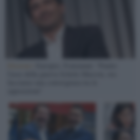
Elezioni /
Europee, Fratoianni: "Punito
l'asse della guerra Scholz-Macron, ora
facciamo una convergenza tra le
opposizioni"