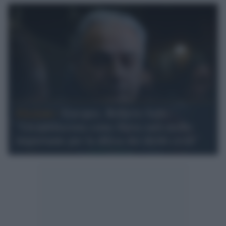
Elezioni /
Europee, Roberto Salis:
"Un'antifascista come Ilaria sarà molto
importante per la difesa dei diritti civili"