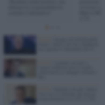
"Risultato molto positivo, ora
proiezioni: l
abbiamo la responsabilità di
avvicina a me
costruire l'alternativa"
Male il M5s,
il 7%
Elezioni /
Europee, exit poll dei partiti
'minori': Santoro, De Luca e Bandecchi
non superano lo sbarramento del 4%
Elezioni /
Comunali, exit poll: a
Cagliari Zedda prossimo al trionfo,
centrosinistra in vantaggio a Firenze e
Bari
Elezioni /
Piemonte, exit poll: Alberto
Cirio verso la rielezione, più staccata
Gianna Pentenero tra il 34% e il 38%