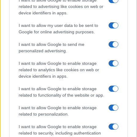
I want to allow Google to enable storage
related to advertising like cookies on web or
Megachip
Globalscience
device identifiers in apps.
GiULia
Globalsport
I want to allow my user data to be sent to
Google for online advertising purposes.
Prima Pagina
I want to allow Google to send me
personalized advertising.
Giornale dello
Chi siamo
I want to allow Google to enable storage
Spettacolo
related to analytics like cookies on web or
Contributors
device identifiers in apps.
Wondernet
Facebook
I want to allow Google to enable storage
Giuliana Sgrena
related to functionality of the website or app.
Twitter
I want to allow Google to enable storage
Google News
related to personalization.
Mastodon
I want to allow Google to enable storage
related to security, including authentication