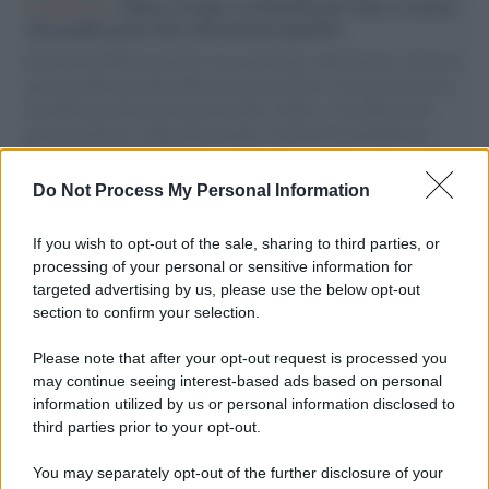
L'intervista /
Marco Croatti e la Flottilla per Gaza: le nostre
vele gonfie grazie alla sollevazione popolare
Il Senatore M5S racconta la sua esperienza sulle barche cariche di
aiuti umanitari assalite dall'esercito israeliano. Una guerra atroce,
il tentativo di disumanizzazione delle vittime, il servilismo del
governo italiano e degli altri europei, il ritorno al colonialismo.
L'importanza dei movimenti.
Do Not Process My Personal Information
Fascismo /
La fondazione di Musk ha finanziato un viaggio
in Russia dell'estremista destra e razzista Tommy Robinson
If you wish to opt-out of the sale, sharing to third parties, or
processing of your personal or sensitive information for
targeted advertising by us, please use the below opt-out
section to confirm your selection.
La riflessione /
La centralità della Cina nel nuovo ordine
multipolare
Please note that after your opt-out request is processed you
may continue seeing interest-based ads based on personal
information utilized by us or personal information disclosed to
third parties prior to your opt-out.
Il libro /
Nuova vita per “Fuori e dentro il borgo”: il libro
You may separately opt-out of the further disclosure of your
d'esordio di Ligabue torna in libreria