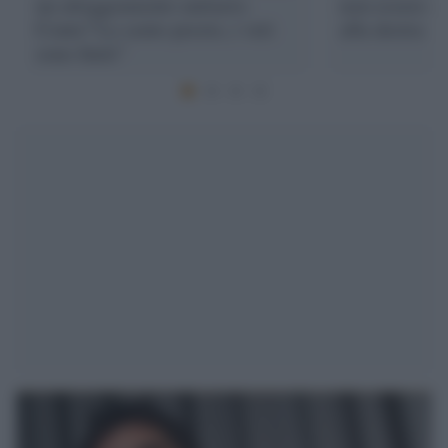
un atteggiamento unitario.
non essere di
Conte? Lo sento presto, i veti
alla destra
sono finiti"