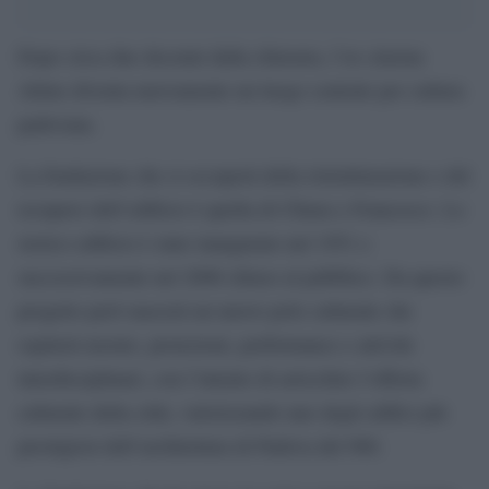
Dopo circa due decenni dalla chiusura, l’ex cinema
Altino diventa nuovamente un luogo centrale per cultura
padovana.
La fondazione che si occuperà della ristrutturazione e del
recupero dell’edificio è quella di Chiara e Francesco. Lo
storico edificio è stato inaugurato nel 1951 e
successivamente nel 2006 chiuso al pubblico. Da questo
progetto però nascerà un nuovo polo culturale che
ospiterà mostre, proiezioni, performance e attività
interdisciplinari, con l’intento di arricchire l’offerta
culturale della città, valorizzando uno degli edifici più
prestigiosi dell’architettura di Padova del 900.