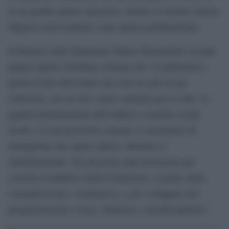
in un grande spazio espositivo, mentre il restante cinema
Mignon verrà restituito come spazio polifunzionale.
Il direttore della fondazione Mauro Baronchelli secondo
quanto riporta Artribune sostiene che “L’ambizione è
quella di fare dell’Altino non solo la sede di una
collezione, ma un vero centro culturale per la città. Le
qualità architettoniche dell’edificio, costruito su più
livelli, e la sua posizione centrale ci consentono di
immaginare uno spazio aperto, dinamico e
multifunzionale. Nei prossimi anni lavoreremo per
costruire il pubblico della Fondazione, a partire dalla
comunità locale e studentesca, e per sviluppare una
programmazione vivace, dinamica e interdisciplinare”.