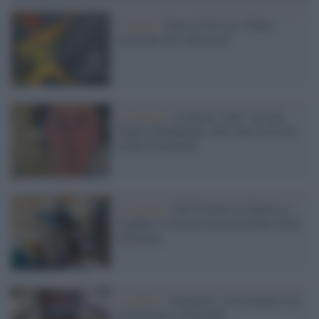
L'evento /
Torna il festival “Dallo
sciamano allo showman”
La mostra /
A Parma “LEI”: da Van
Gogh a Modigliani, oltre due secoli di
ritratti femminili
La mostra /
Dal Trecento a Guttuso e
Ligabue: le mostre da non perdere della
settimana
L’evento /
“Aenigma”, il Germanico tra
archeologia e fotografia