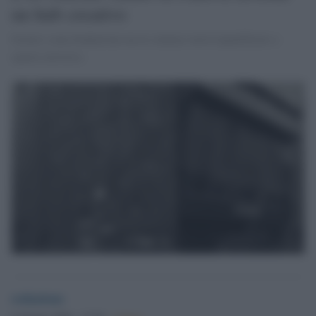
un hub creativo
Grazie a una fondazione un ex cinema verrà riqualificato a
spazio artistico.
redazione