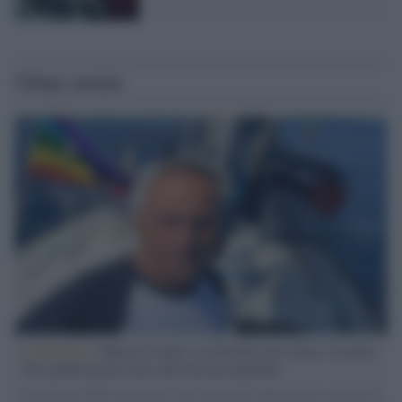
Ultime notizie
L'intervista /
Marco Croatti e la Flottilla per Gaza: le nostre
vele gonfie grazie alla sollevazione popolare
Il Senatore M5S racconta la sua esperienza sulle barche cariche di