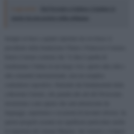
Leggi anche:
Dal Trecento a Guttuso e Ligabue: le
mostre da non perdere della settimana
Artribune
Sempre in base a quanto riportato da
il
presidente della fondazione Chiara e Francesco Carraro,
Enrico Carraro sostiene che “L’idea è quella di
trasformare l’Altino in un luogo vivo, aperto alla città e
alla comunità internazionale, non un semplice
contenitore espositivo. Partendo dai fondamentali della
collezione Carraro, che guarda alle arti del Novecento,
lavoreremo a uno spazio che sarà attraversato da
linguaggi, esperienze e occasioni di incontro diverse. In
questo progetto assume un significato particolare anche
la riapertura del cinema Mignon, che tornerà a svolgere