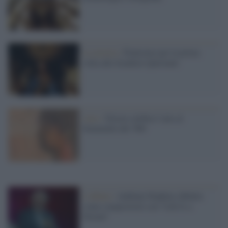
La mostra /
Pontormo per la prima
volta alle Scuderie Quirinale
Arte /
Trieste celebra l’arte al
femminile del '900
L'album /
Anthony Hopkins debutta
come compositore con “Life Is a
Dream”