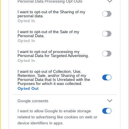
Personal Data Processing Opt Outs
This information may also be disclosed by us to third parties
L'anniversario /
90 anni di Yves Saint Laurent, tra moda e
on the IAB’s List of Downstream Participants that may further
I want to opt-out of the Sharing of my
scandali
disclose it to other third parties.
personal data.
Opted In
Please note that this website/app uses one or more Google
services and may gather and store information including but
I want to opt-out of the Sale of my
Personal Data.
not limited to your visit or usage behaviour. You may click to
Opted In
grant or deny consent to Google and its third-party tags to
use your data for below specified purposes in below Google
I want to opt-out of processing my
consent section.
Personal Data for Targeted Advertising.
Opted In
I want to opt-out of Collection, Use,
Retention, Sale, and/or Sharing of my
Personal Data that Is Unrelated with the
Purposes for which it was collected.
Opted Out
Syndication
Culture
Google consents
Salute
Globalist
I want to allow Google to enable storage
related to advertising like cookies on web or
Megachip
Globalscience
device identifiers in apps.