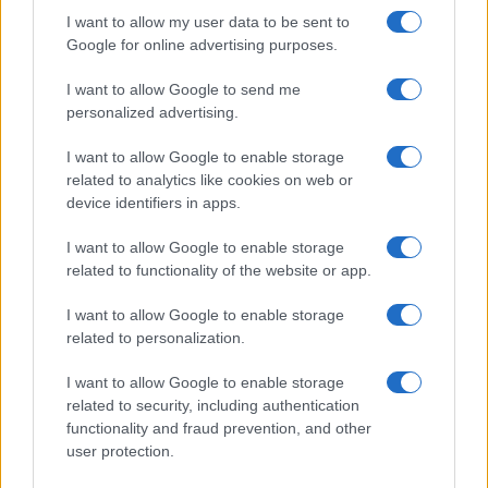
GiULia
Globalsport
I want to allow my user data to be sent to
Google for online advertising purposes.
Prima Pagina
I want to allow Google to send me
personalized advertising.
Giornale dello
Chi siamo
I want to allow Google to enable storage
Spettacolo
related to analytics like cookies on web or
Contributors
device identifiers in apps.
Wondernet
Facebook
I want to allow Google to enable storage
Giuliana Sgrena
related to functionality of the website or app.
Twitter
I want to allow Google to enable storage
Google News
related to personalization.
Mastodon
I want to allow Google to enable storage
related to security, including authentication
Cookie Policy
functionality and fraud prevention, and other
user protection.
Preferenze Privacy