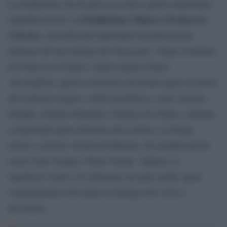
La fondazione che ha preso in carico questo importante
Fondazione Chiara e Francesco
riqualificazione è la
Carraro
, una delle più importanti raccolte private
dedicate all’arte italiana del Novecento. Venne costituita
da Francesco Carraro e dalla moglie Chiara
Alessandrini, questa collezione racchiude opere di autori
del realismo magico e della metafisica, come Antonio
Donghi, Giorgio Morandi e Giorgio de Chirico, insieme
a importanti opere dedicate alla scultura, al design
storico e all’arte vetraria di Murano, dei grandi maestri
come Carlo Scarpa e Paolo Venini. Affianco ai
capolavori storici, la collezione accoglie anche opere
contemporanee che mette in dialogo arti visive e
decorative.