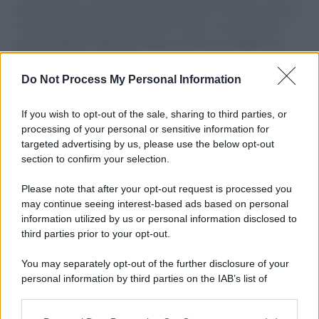
aiuti umanitari assalite dall'esercito israeliano. Una guerra atroce,
il tentativo di disumanizzazione delle vittime, il servilismo del
governo italiano e degli altri europei, il ritorno al colonialismo.
L'importanza dei movimenti.
Do Not Process My Personal Information
Palestina /
Il Board of Peace di Trump assegna il primo
contratto per un rudimentale avamposto militare a Gaza
If you wish to opt-out of the sale, sharing to third parties, or
processing of your personal or sensitive information for
targeted advertising by us, please use the below opt-out
section to confirm your selection.
L'evento /
La Sila diventa un palcoscenico naturale: nasce “A
Farla Amare Comincia Tu – Opera Sila”
Please note that after your opt-out request is processed you
may continue seeing interest-based ads based on personal
information utilized by us or personal information disclosed to
third parties prior to your opt-out.
Il ricordo /
Le radici di Francesco Guccini
You may separately opt-out of the further disclosure of your
personal information by third parties on the IAB’s list of
downstream participants.