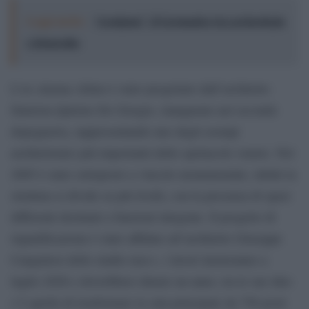
Leggi anche:
“Aenigma”, il Germanico tra archeologia
e fotografia
L’ex cinema Altino è stato progettato dall’architetto
futurista Quirino De Giorgio, inaugurato nel secondo
dopoguerra, rappresentando uno degli esempi
architettonici più importanti dello spettacolo veneto. Nel
2005 è stato sottoposto a vincolo monumentale, infatti la
struttura si divide su più livelli, con la presenza di spazi
differenti destinati a funzioni integrate. Il progetto di
riqualificazione è stato affidato all’architetto Giuseppe
Cangialosi dello studio mzc+, i lavori inizieranno a
luglio 2026 e dovrebbero durare un anno, tra le sue idee
c’è quella di trasformare la sala principale da 756 posti