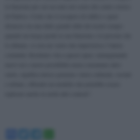
la funzione per cui era nato nel cuore del centro storico
di Padova. Credo che il recupero di edifici e spazi
dismessi sia una delle grandi sfide del nostro tempo:
quando un luogo perde la sua funzione e le persone che
lo abitano, si crea un vuoto che impoverisce l’intera
comunità. Restituire vita a questi spazi, immaginando
nuovi usi e nuove possibilità senza consumare altro
suolo, significa invece generare valore culturale, sociale
e urbano, offrendo un modello che potrebbe essere
replicato anche in molti altri contesti”.
Facebook
Twitter
Telegram
WhatsApp