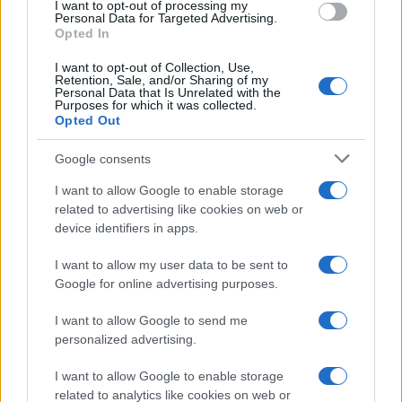
I want to opt-out of processing my
consent section.
Personal Data for Targeted Advertising.
Opted In
I want to opt-out of Collection, Use,
Retention, Sale, and/or Sharing of my
Personal Data that Is Unrelated with the
Purposes for which it was collected.
Opted Out
Syndication
Culture
Google consents
Salute
Globalist
I want to allow Google to enable storage
related to advertising like cookies on web or
Megachip
Globalscience
device identifiers in apps.
GiULia
Globalsport
I want to allow my user data to be sent to
Google for online advertising purposes.
Prima Pagina
I want to allow Google to send me
personalized advertising.
Giornale dello
Chi siamo
I want to allow Google to enable storage
Spettacolo
related to analytics like cookies on web or