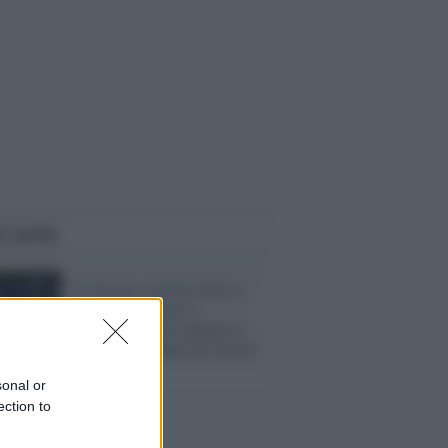
i anche
A Verona la polizia blocca
per terra un uomo, i
testimoni: "Non opponeva
resistenza, gridava di dolore"
sonal or
ection to