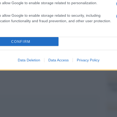
Il Se
o allow Google to enable storage related to personalization.
barch
dall'e
o allow Google to enable storage related to security, including
tentat
cation functionality and fraud prevention, and other user protection.
servil
europ
dei m
pp
CONFIRM
Pales
asseg
rudi
a del caos
Data Deletion
Data Access
Privacy Policy
L'eve
natu
– Ope
Il ri