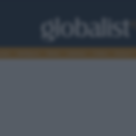
omia
Intelligence
Media
Ambiente
Cultura
Scienza