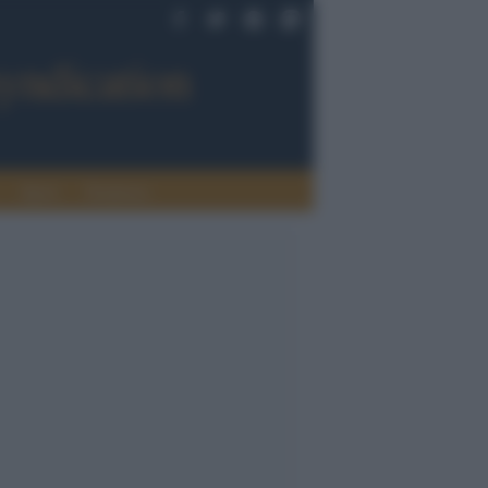
Sport
Tendenze