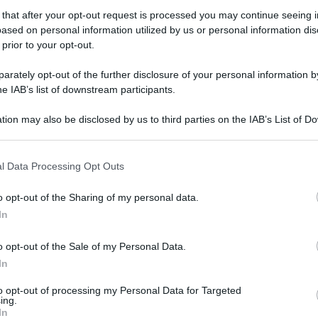
 that after your opt-out request is processed you may continue seeing i
ased on personal information utilized by us or personal information dis
 prior to your opt-out.
rately opt-out of the further disclosure of your personal information by
he IAB’s list of downstream participants.
tion may also be disclosed by us to third parties on the IAB’s List of 
 that may further disclose it to other third parties.
 that this website/app uses one or more Google services and may gath
l sito online del settimanale francese Lepoint,
l Data Processing Opt Outs
including but not limited to your visit or usage behaviour. You may click 
e percorreva in motorino una strada di Parigi che
 to Google and its third-party tags to use your data for below specifi
o opt-out of the Sharing of my personal data.
ogle consent section.
poliziotti in un primo momento non si sono resi
In
re e hanno fermato il guidatore, avendo
o opt-out of the Sale of my Personal Data.
ce della strada.
In
ammesso di aver bevuto due birre prima di salire
to opt-out of processing my Personal Data for Targeted
ing.
ti hanno chiamato la centrale per dare conto ai
In