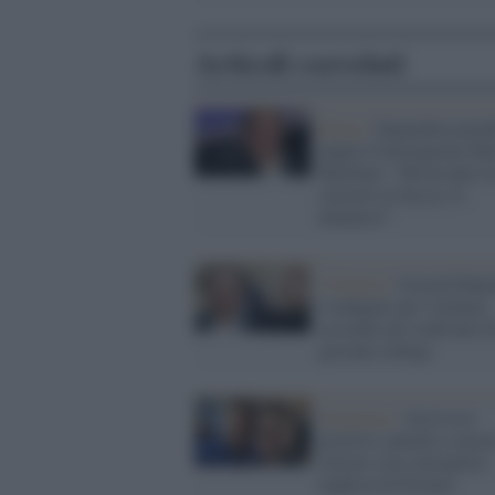
Articoli correlati
Roma /
Depardieu prend
pugni il fotoreporter Ri
Barillari: "Mi ha dato t
cazzotti in faccia, lo
denuncio"
Violenza /
Gerard Dépa
è indagato per violenza
sessuale nei confronti d
giovane collega
Sicurezza /
Alcol test
positivo, patente e mezz
ritirati a un consigliere
leghista di Firenze