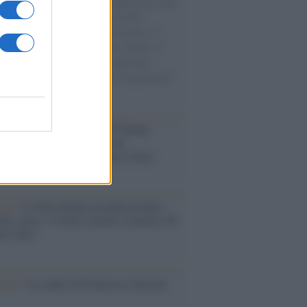
natore M5S racconta la sua esperienza sulle
e cariche di aiuti umanitari assalite
sercito israeliano. Una guerra atroce, il
ivo di disumanizzazione delle vittime, il
ismo del governo italiano e degli altri
ei, il ritorno al colonialismo. L'importanza
ovimenti.
tina /
Il Board of Peace di Trump
na il primo contratto per un
mentale avamposto militare a Gaza
nto /
La Sila diventa un palcoscenico
rale: nasce “A Farla Amare Comincia Tu
ra Sila”
cordo /
Le radici di Francesco Guccini