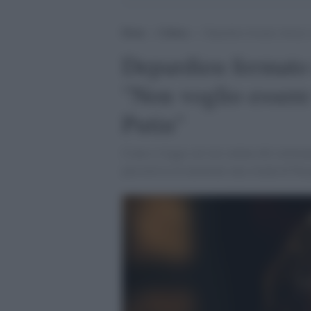
Home
>
Cultura
>
Depardieu fermato ubriaco 
Depardieu fermato
"Non voglio essere
Putin"
Come si legge sul sito online del settima
percorreva in motorino una strada di Pari