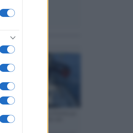
me notizie
ervista /
Marco Croatti e la Flottilla per
 le nostre vele gonfie grazie alla
vazione popolare