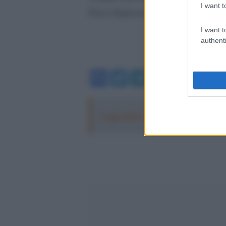
I want t
Fisco francese.
I want t
authenti
Facebook
Twitter
Telegram
WhatsA
Leggi anche:
La mafia russa e l'arm