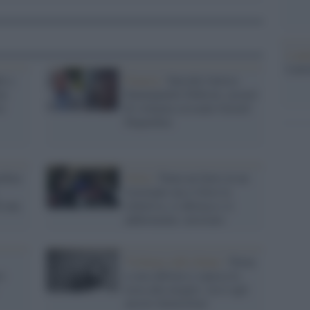
L'ann
Laure
e a
Francia /
Suicida l'attrice
no
Emmanuelle Debever, accusò
re
di violenza sessuale Gerard
Depardieu
rdieu
Ostia /
Tenta un furto in un
ristorante ma si beve la
i una
refurtiva, si ubriaca e si
addormenta: arrestato
Violenza sulle donne /
Torna
o
a casa ubriaco e spacca la
testa alla moglie: ora è agli
arresti domiciliari