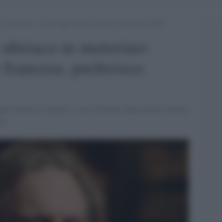
in motorino: “Non voglio essere francese, preferisco Putin”
 ubriaco in motorino:
 francese, preferisco
nale francese Lepoint, è stato fermato dalla polizia mentre
gi