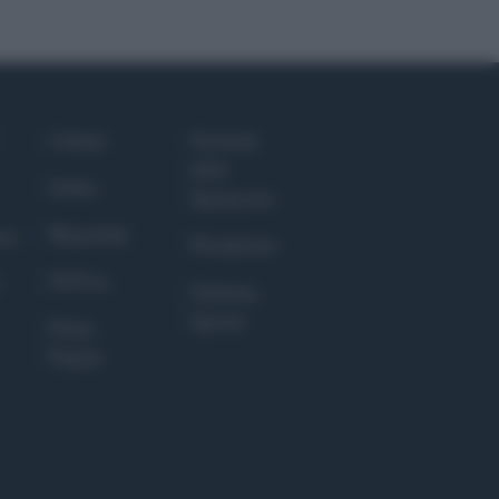
Culture
Giornale
dello
Salute
Spettacolo
Megachip
nce
Wondernet
GiULia
Giuliana
Sgrena
Prima
Pagina