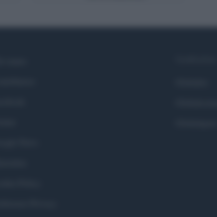
Syndication
i siamo
ntributors
Globalist
cebook
Globalscie
itter
Globalsport
ogle News
stodon
okie Policy
eferenze Privacy