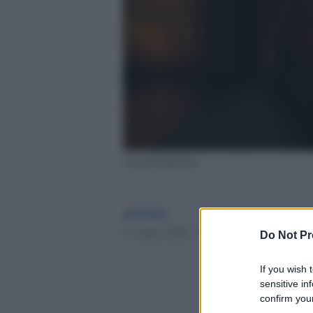
Gerard Depardieu
globalist
31 Agosto 2020 - 12.54
Do Not Pr
If you wish 
sensitive in
confirm your