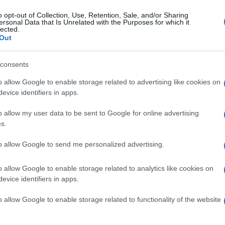
ggetto ed hanno comunque effettuato l’alcol test
o opt-out of Collection, Use, Retention, Sale, and/or Sharing
ersonal Data that Is Unrelated with the Purposes for which it
bbene Depardieu fosse risultato positivo:
lected.
Out
 del limite massimo di 0,25 milligrammi di alcol
ivamente, però, sempre stando al settimanale
consents
Ulti
est è stato eseguito una seconda volta risultando
o allow Google to enable storage related to advertising like cookies on
col per litro di aria espirata. E a quel punto è
evice identifiers in apps.
 Depardieu.
o allow my user data to be sent to Google for online advertising
ieu è l’agenzia sputniknews stando alla quale
s.
bbe che Depardieu durante il fermo si sarebbe
to allow Google to send me personalized advertising.
to feroci contro il suo Paese natale. Lo scooter
o allow Google to enable storage related to analytics like cookies on
ne di guidare, è stato ritirato dagli amici. In
evice identifiers in apps.
to agli agenti che non voleva più essere francese
L'int
Gaza:
o allow Google to enable storage related to functionality of the website
 Presidente russo, come noto, gli ha concesso
solle
ttadinanza russa dopo la polemica tra l’attore e il