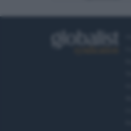
Ch
Co
Fa
Tw
Go
Ma
Co
Pr