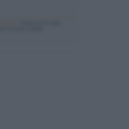
iversario /
90 anni di Yves Saint
nt, tra moda e scandali