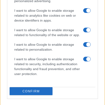
personalized advertising.
Giornale dello
Chi siamo
I want to allow Google to enable storage
Spettacolo
related to analytics like cookies on web or
Contributors
device identifiers in apps.
Wondernet
Facebook
I want to allow Google to enable storage
Giuliana Sgrena
related to functionality of the website or app.
Twitter
I want to allow Google to enable storage
Google News
related to personalization.
Mastodon
I want to allow Google to enable storage
related to security, including authentication
Cookie Policy
functionality and fraud prevention, and other
user protection.
Preferenze Privacy
CONFIRM
©2021 Globalist.it • All right reserved.