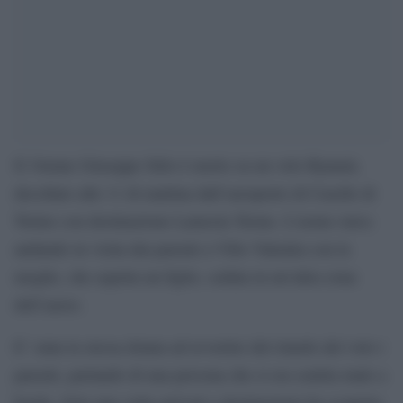
Il 34enne Giuseppe Stilo è morto su un volo Ryanair,
decollato alle 11 di mattina dall’aeroporto di Caselle di
Torino con destinazione Lamezia Terme. L’uomo stava
andando in visita dai parenti a Vibo Valentia con la
moglie, che aspetta un figlio, seduta in un’altra zona
dell’aereo.
E’ stata la stessa donna ad avvertire del ritardo del volo i
parenti, parlando di una persona che si era sentita male a
bordo. Solo una volta arrivati a destinazione ha scoperto