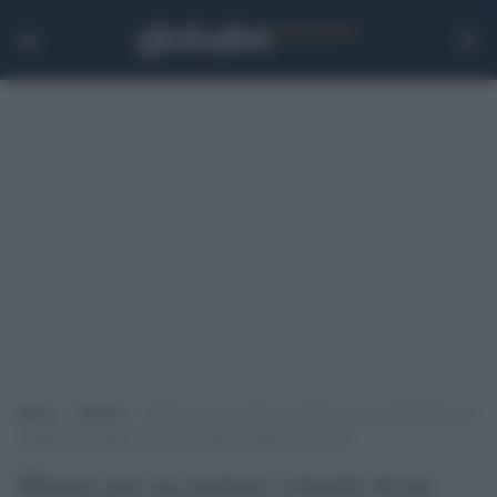
Home
>
Notizie
>
Muore per un malore a bordo di un volo Ryanair, la
moglie del 34enne si accorge della tragedia all’arrivo
Muore per un malore a bordo di un