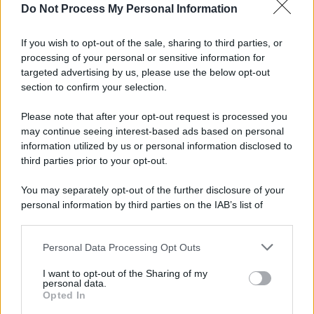
Do Not Process My Personal Information
La scoperta /
Oplontis, le vittime dell’eruzione del Vesuvio
furono più numerose del previsto
If you wish to opt-out of the sale, sharing to third parties, or
processing of your personal or sensitive information for
targeted advertising by us, please use the below opt-out
section to confirm your selection.
Il medagliere /
Europei di nuoto: Pellecani guida una super
Italia
Please note that after your opt-out request is processed you
may continue seeing interest-based ads based on personal
information utilized by us or personal information disclosed to
third parties prior to your opt-out.
Il centenario /
A L'Aquila arriva la mostra "TITO, 100 anni
You may separately opt-out of the further disclosure of your
attraverso la forma"
personal information by third parties on the IAB’s list of
downstream participants.
Personal Data Processing Opt Outs
This information may also be disclosed by us to third parties
L'attesa /
Un estate di calcio: tra Mondiali e Serie A
on the IAB’s List of Downstream Participants that may further
I want to opt-out of the Sharing of my
disclose it to other third parties.
personal data.
Opted In
Please note that this website/app uses one or more Google