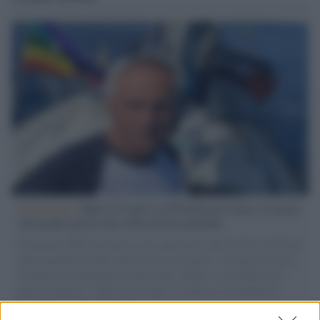
L'intervista /
Marco Croatti e la Flottilla per Gaza: le nostre
vele gonfie grazie alla sollevazione popolare
Il Senatore M5S racconta la sua esperienza sulle barche cariche di
aiuti umanitari assalite dall'esercito israeliano. Una guerra atroce,
il tentativo di disumanizzazione delle vittime, il servilismo del
governo italiano e degli altri europei, il ritorno al colonialismo.
L'importanza dei movimenti.