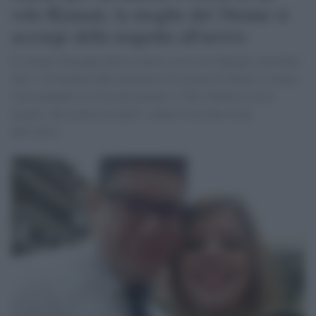
volo Ryanair, la moglie del 34enne si
accorge della tragedia all'arrivo
Il 34enne Giuseppe Stilo è morto su un volo Ryanair, decollato
alle 11 di mattina dall’aeroporto di Caselle di Torino. L’uomo
stava andando in visita dai parenti a Vibo Valentia con la
moglie, che aspetta un figlio, seduta in un’altra zona
dell’aereo.