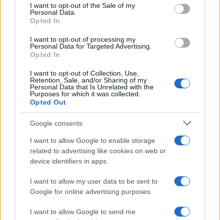
services and may gather and store information including but
I want to opt-out of the Sale of my
Personal Data.
not limited to your visit or usage behaviour. You may click to
Opted In
grant or deny consent to Google and its third-party tags to
use your data for below specified purposes in below Google
I want to opt-out of processing my
consent section.
Personal Data for Targeted Advertising.
Opted In
I want to opt-out of Collection, Use,
Retention, Sale, and/or Sharing of my
Personal Data that Is Unrelated with the
Purposes for which it was collected.
Opted Out
Syndication
Culture
Google consents
Salute
Globalist
I want to allow Google to enable storage
related to advertising like cookies on web or
Megachip
Globalscience
device identifiers in apps.
GiULia
Globalsport
I want to allow my user data to be sent to
Google for online advertising purposes.
Prima Pagina
I want to allow Google to send me