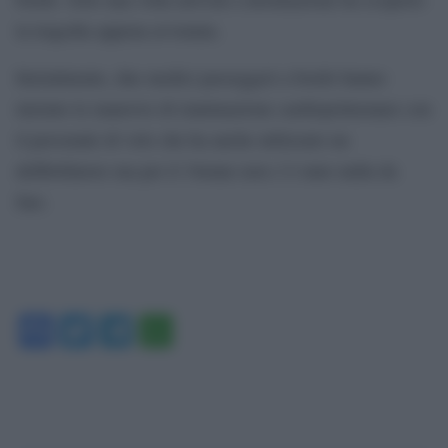
la tragedia appena avvenuta.
Inizialmente, due medici passeggeri a bordo hanno
iniziato le manovre di rianimazione cardiopolmonare con
il personale di volo che ha anche utilizzato un
defibrillatore ma per il 34enne non c’è stato nulla da
fare.
Facebook
Twitter
Telegram
WhatsApp