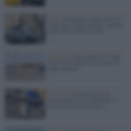
Roma /
Una donna si sveglia e trova il
corpo senza vita del fidanzato: tragedia
nella notte ad Albano Laziale
Agrigento /
Favara, ragazzo di 12 anni
ha un malore improvviso e muore sul
campo da basket
Frosinone /
Un camionista ha un
malore improvviso in autostrada: il
gesto eroico prima di morire...