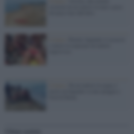
Cronaca /
Versilia, due uomini
stroncati da un malore in mare a poca
distanza l'uno dall'altro
Cronaca /
Rimini, bagnante si accascia
e muore in acqua per un malore
improvviso
Cronaca /
Ha un malore in acqua, è
morto un bagnante su una spiaggia a
Nord di Roma
Ultime notizie