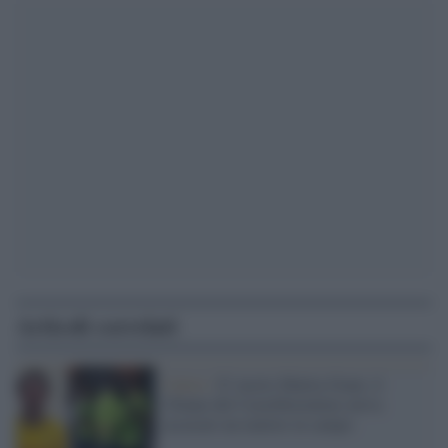
Articoli correlati
Calcio /
E' morto Mattia Giani, il
25enne del Castelfiorentino aveva
accusato un malore in campo