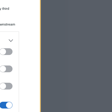
 third
Downstream
er and store
to grant or
ed purposes