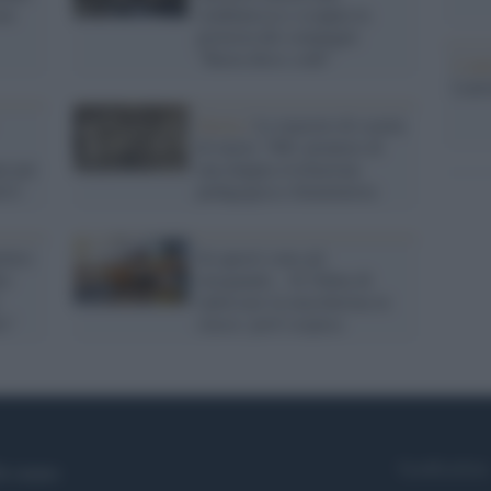
non
studentessa e scoppia la
protesta dei compagni:
"Basta dress code"
L'ann
Laure
Storia /
Le maestre di scuola
di inizio ‘900: pioniere di
e per
una doppia rivoluzione
ivi
pedagogica e femminista
leto:
Se questi sono gli
to
insegnanti... Si rifiuta di
indossare la mascherina in
lo"
classe: prof sospesa
Syndication
i siamo