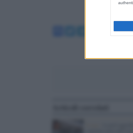
authenti
Facebook
Twitter
Telegram
WhatsA
Articoli correlati
Il caso /
La prof aggredi
coltellate parla dall'osp