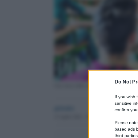
Do Not Pr
Una classe delle superiori
If you wish 
sensitive in
globalist
confirm your
12 Aprile 2024 - 16.43
Please note
based ads b
third parties