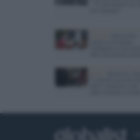
: "E' stato proprio lui, 
me l'aspettavo"
Vicenza /
Maestra fece
sputare su un alunno:
condannata in Cassazion
abuso dei metodi corrett
Il caso /
Razzismo a Spo
"La professoressa ha da
dello 'scimmione' a mio
figlio e invitato a isolar
Ch