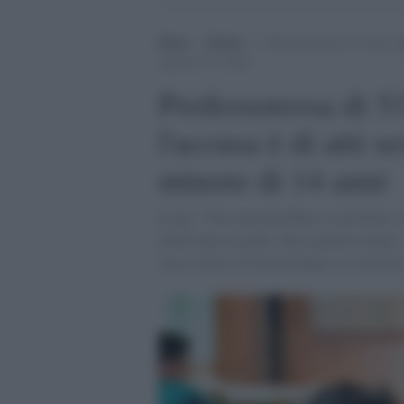
Home
>
Notizie
>
Professoressa di 53 anni sos
minore di 14 anni
Professoressa di 5
l'accusa è di atti s
minore di 14 anni
Il gip: "Non emergerebbero costrizioni, m
minorenne la quale, dopo qualche tempo, 
avesse deciso di interrompere la relazion