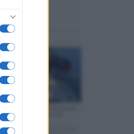
me notizie
ervista /
Marco Croatti e la Flottilla per
 le nostre vele gonfie grazie alla
vazione popolare
natore M5S racconta la sua esperienza sulle