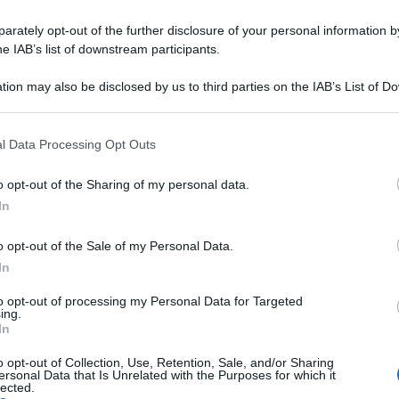
rately opt-out of the further disclosure of your personal information by
he IAB’s list of downstream participants.
tion may also be disclosed by us to third parties on the IAB’s List of 
 that may further disclose it to other third parties.
 that this website/app uses one or more Google services and may gath
l Data Processing Opt Outs
including but not limited to your visit or usage behaviour. You may click 
 to Google and its third-party tags to use your data for below specifi
o opt-out of the Sharing of my personal data.
ogle consent section.
In
pesa dall’insegnamento in un liceo di Pescara,
o opt-out of the Sale of my Personal Data.
In
onfronti di una studentessa quattordicenne. Il
emesso dal Gip del Tribunale
to opt-out of processing my Personal Data for Targeted
ing.
In
 anche stabilito il divieto assoluto di contatti
con la ragazza.
o opt-out of Collection, Use, Retention, Sale, and/or Sharing
ersonal Data that Is Unrelated with the Purposes for which it
lected.