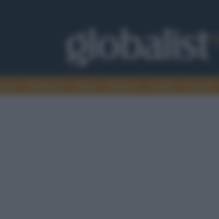
omia
Intelligence
Media
Ambiente
Cultura
Scienza