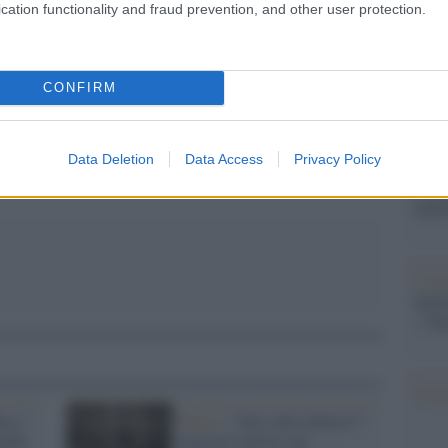
barch
cation functionality and fraud prevention, and other user protection.
dall'e
tentat
servil
CONFIRM
europ
pp
dei m
Data Deletion
Data Access
Privacy Policy
Pales
asseg
rudi
L'eve
natu
– Ope
Il ri
ta a
Roma /
"Stai sulla Salaria?":
edale
una prof umilia una