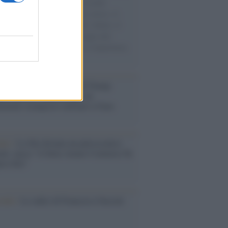
e cariche di aiuti umanitari assalite
sercito israeliano. Una guerra atroce, il
ivo di disumanizzazione delle vittime, il
ismo del governo italiano e degli altri
ei, il ritorno al colonialismo. L'importanza
ovimenti.
tina /
Il Board of Peace di Trump
na il primo contratto per un
mentale avamposto militare a Gaza
nto /
La Sila diventa un palcoscenico
rale: nasce “A Farla Amare Comincia Tu
ra Sila”
cordo /
Le radici di Francesco Guccini