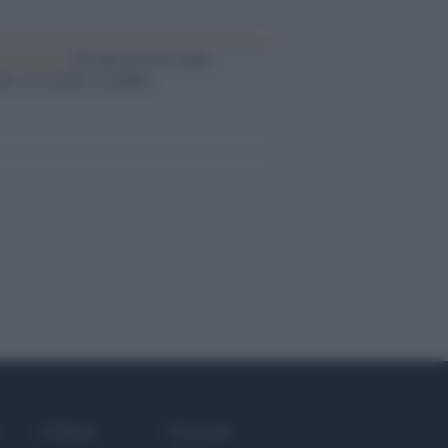
iversario /
90 anni di Yves Saint
nt, tra moda e scandali
Culture
Giornale