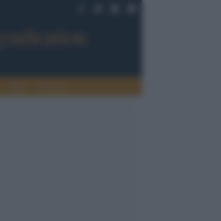
Sport
Tendenze