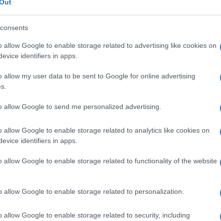
ettore e allieva vale a neutralizzare l’efficacia
Out
e nell’ordinanza. Nella ricostruzione della
consents
o costrizioni, ma soltanto una situazione di
o allow Google to enable storage related to advertising like cookies on
e la quale, dopo qualche tempo, a seguito di
evice identifiers in apps.
Ulti
nna, sembra avesse deciso di interrompere la
o allow my user data to be sent to Google for online advertising
s.
rocedura del codice rosso, aveva chiesto gli
to allow Google to send me personalized advertising.
In base alle indagini, un rapporto sessuale
o allow Google to enable storage related to analytics like cookies on
la donna, altri incontri sarebbero avvenuti in
evice identifiers in apps.
o allow Google to enable storage related to functionality of the website
molti lati ancora da chiarire, risalirebbero a due
L'int
Gaza:
alazione della psicologa della scuola che aveva
o allow Google to enable storage related to personalization.
solle
accolto le confidenze.
Il Se
o allow Google to enable storage related to security, including