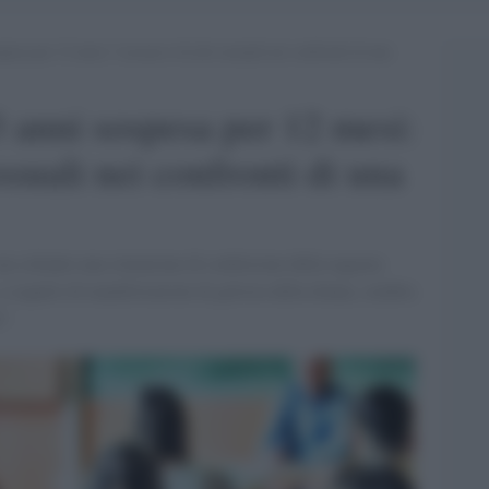
pesa per 12 mesi: l’accusa è di atti sessuali nei confronti di una
3 anni sospesa per 12 mesi:
essuali nei confronti di una
a soltanto una situazione di confusione della ragazza
a seguito di manifestazioni di gelosia della donna, sembra
e".