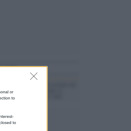
i anche
Prato /
Ha avuto un figlio dal
suo allievo 14enne, la
sonal or
Procura chiede 7 anni
ection to
nterest-
closed to