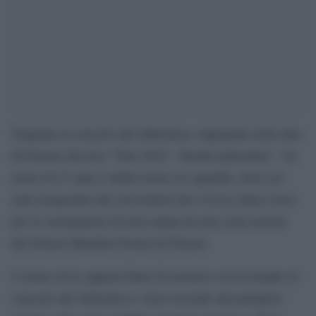
Tragedia al concerto dei Subsonica, impegnati nella data
di Firenze del loro “Tour 2024 – Realtà aumentata”. Un
uomo di 47 anni è infatti morto in ospedale, dove era
stato trasportato dai soccorritori del 118 in codice rosso
per le conseguenze di una caduta da una scala esterna
del Nelson Mandela Forum di Firenze.
L’uomo aveva appena finito di assistere con la moglie al
concerto dei Subsonica e stava uscendo dal palasport