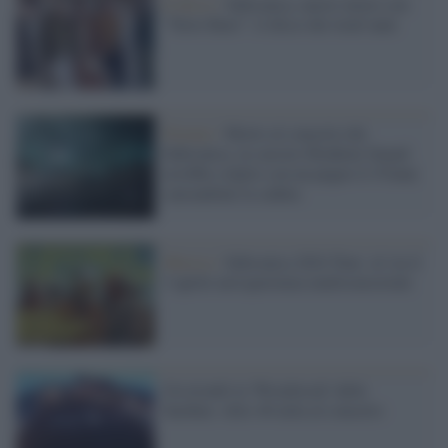
Il disco /
Subsonica, nuovo inizio con
“Terre Rare”: il disco dei trent’anni
Firenze /
Morto al concerto dei
Subsonica, in carcere Ibrahimi Senad:
avrebbe colpito con un pugno il 47enne
causandone la caduta
Musica /
Subsonica 2024 Tour: al via il
3 aprile un'esperienza multisensoriale
Un trionfo la 'Woodstock' delle
Sardine: oltre 40 mila al concerto