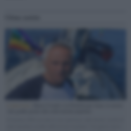
Ultime notizie
L'intervista /
Marco Croatti e la Flottilla per Gaza: le nostre
vele gonfie grazie alla sollevazione popolare
Il Senatore M5S racconta la sua esperienza sulle barche cariche di
aiuti umanitari assalite dall'esercito israeliano. Una guerra atroce,