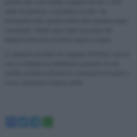
quando sulle scale sarebbe scoppiata una lite e, forse
spinto da qualcuno, è precipitato al suolo. Gli
investigatori della squadra mobile della questura stanno
esaminando i filmati ripresi dalle telecamere del
Mandela Forum per ricostruire quanto accaduto.
Lo spettatore deceduto era originario di Pistoia. Sono in
corso le indagini per identificare la persona con cui
sarebbe avvenuto il diverbio in conseguenza del quale si
è poco consumata la tragica caduta.
Facebook
Twitter
Telegram
WhatsApp