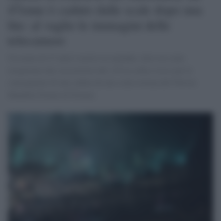
47enne è caduto dalle scale dopo una
lite: al vaglio le immagini delle
telecamere
Un uomo di 47 anni è morto in ospedale, dove era stato
trasportato dai soccorritori del 118 in codice rosso per le
conseguenze di una caduta da una scala esterna del Nelson
Mandela Forum di Firenze.