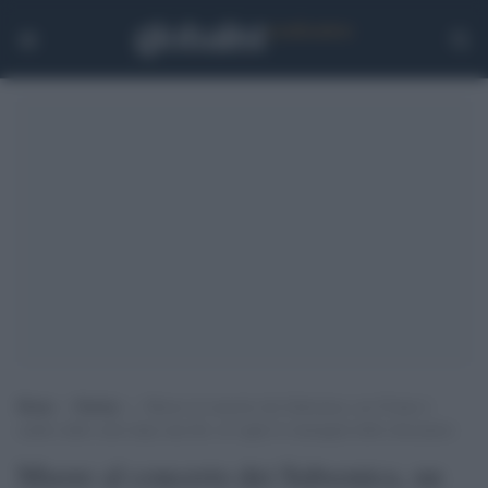
Home
>
Notizie
>
Muore al concerto dei Subsonica, un 47enne è
caduto dalle scale dopo una lite: al vaglio le immagini delle telecamere
Muore al concerto dei Subsonica, un