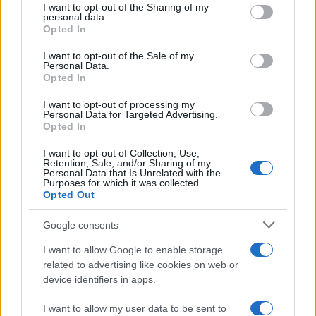
I want to opt-out of the Sharing of my
disclose it to other third parties.
personal data.
Opted In
Please note that this website/app uses one or more Google
services and may gather and store information including but
I want to opt-out of the Sale of my
Personal Data.
not limited to your visit or usage behaviour. You may click to
Opted In
grant or deny consent to Google and its third-party tags to
use your data for below specified purposes in below Google
I want to opt-out of processing my
consent section.
Personal Data for Targeted Advertising.
Opted In
I want to opt-out of Collection, Use,
Retention, Sale, and/or Sharing of my
Personal Data that Is Unrelated with the
Purposes for which it was collected.
Opted Out
Syndication
Culture
Google consents
Salute
Globalist
I want to allow Google to enable storage
related to advertising like cookies on web or
Megachip
Globalscience
device identifiers in apps.
GiULia
Globalsport
I want to allow my user data to be sent to