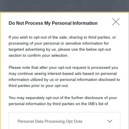
il tentativo di disumanizzazione delle vittime, il servilismo del
governo italiano e degli altri europei, il ritorno al colonialismo.
L'importanza dei movimenti.
Do Not Process My Personal Information
Il lutto /
Addio a Livio Berruti, leggenda dello sprint
italiano
If you wish to opt-out of the sale, sharing to third parties, or
processing of your personal or sensitive information for
targeted advertising by us, please use the below opt-out
section to confirm your selection.
Il libro /
Crescere significa pentirsi: l’immaturità degli
italiani tra berlusconismo, fascismo e nuove nostalgie
Please note that after your opt-out request is processed you
may continue seeing interest-based ads based on personal
information utilized by us or personal information disclosed to
third parties prior to your opt-out.
Memoria /
Quando Pasolini raccontava i minatori italiani in
You may separately opt-out of the further disclosure of your
Belgio dopo Marcinelle
personal information by third parties on the IAB’s list of
downstream participants.
Personal Data Processing Opt Outs
This information may also be disclosed by us to third parties
Il libro /
La letteratura che racconta l’estate
on the IAB’s List of Downstream Participants that may further