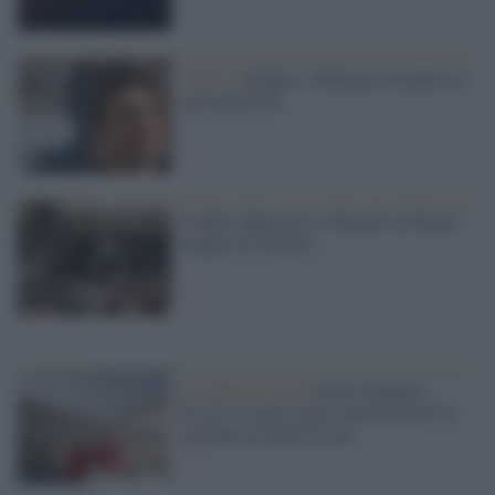
Antifa /
Sardine, a Bologna sul palco ci
sarà anche Pif
Litfiba, Subsonica e Silvestri al Primo
maggio di Taranto
L'inaugurazione /
Cuneo inaugura
Esseci: il nuovo polo culturale nell’ex
ospedale di Santa Croce