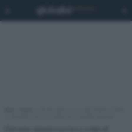
Home
>
Notizie
>
Giovane operaio ucciso a colpi di pistola: il 24enne
era incensurato e non aveva contatti con la criminalità organizzata
Giovane operaio ucciso a colpi di