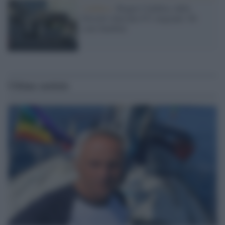
Calabria /
Reggio Calabria, dalla
Diciotti sbarcano 671 migranti: 60
sono bambini
Ultime notizie