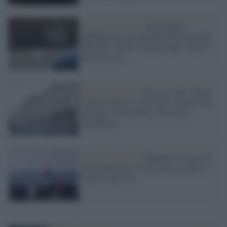
Reggio Calabria /
Accoltellato e
abbandonato nel giardino dell'ospedale
Morelli: l'uomo è morto dopo l'arrivo
dei soccorsi
Reggio Calabria /
Rissa tra due 15enni
al liceo finisce a coltellate: uno dei due
giovani è stato ferito, sul posto i
carabinieri
Reggio Calabria /
Migranti, il corpo di
un neonato tra i 50 soccorsi in mare: a
bordo erano 811