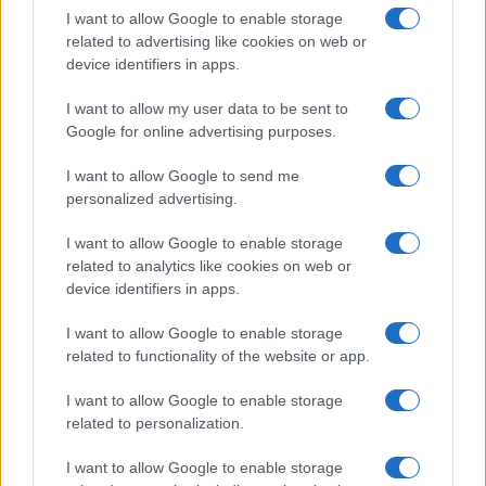
Salute
Globalist
I want to allow Google to enable storage
related to advertising like cookies on web or
Megachip
Globalscience
device identifiers in apps.
GiULia
Globalsport
I want to allow my user data to be sent to
Google for online advertising purposes.
Prima Pagina
I want to allow Google to send me
personalized advertising.
Giornale dello
Chi siamo
I want to allow Google to enable storage
Spettacolo
related to analytics like cookies on web or
Contributors
device identifiers in apps.
Wondernet
Facebook
I want to allow Google to enable storage
Giuliana Sgrena
related to functionality of the website or app.
Twitter
I want to allow Google to enable storage
Google News
related to personalization.
Mastodon
I want to allow Google to enable storage