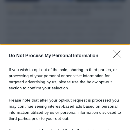
L'intervista /
Marco Croatti e la Flottilla per Gaza: le nostre
vele gonfie grazie alla sollevazione popolare
Il Senatore M5S racconta la sua esperienza sulle barche cariche di
aiuti umanitari assalite dall'esercito israeliano. Una guerra atroce,
il tentativo di disumanizzazione delle vittime, il servilismo del
governo italiano e degli altri europei, il ritorno al colonialismo.
L'importanza dei movimenti.
Do Not Process My Personal Information
Musica /
Al maestro Francesco Guccini
If you wish to opt-out of the sale, sharing to third parties, or
processing of your personal or sensitive information for
targeted advertising by us, please use the below opt-out
section to confirm your selection.
Il ricordo /
Quando Guccini raccontava le "Cronache
epafaniche": l'intervista all'artista che si definiva un
Please note that after your opt-out request is processed you
'narratore'
may continue seeing interest-based ads based on personal
information utilized by us or personal information disclosed to
third parties prior to your opt-out.
Lo studio /
Disinformazione russa e destra: anche la