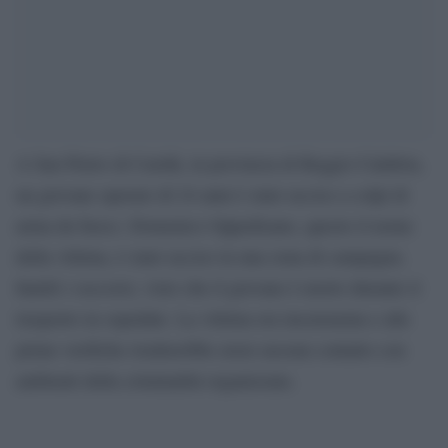
A San Pietro di Caridà, in provincia di Reggio Calabria,
un giovane operaio di 24 anni è stato ucciso a colpi di
arma da fuoco. Domenico Oppedisano, questo il nome
della vittima, è stato ucciso in una zona di campagna.
Inutili i soccorsi, visto che il giovane è morto durante il
trasporto in ospedale. La vittima era incensurata e alle
prime verifiche risulterebbe avere nessun contatto con
ambienti della criminalità organizzata.