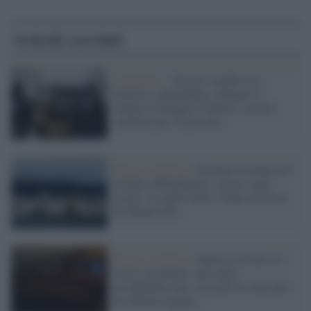
Articoli correlati
L'indagine /
Voto di scambio tra
politica e ndrangheta, indagato il
sindaco di Reggio Calabria: misure
cautelari per 14 persone
Reggio Calabria /
Fermata la nonna del
neonato abbandonato e morto sugli
scogli: la madre della 13enne accusata
di infanticidio
Reggio Calabria /
Subisce un furto in
casa e accoltella i due ladri,
uccidendone uno: accusato di omicidio
un 48enne reggino