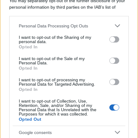
You may separately opt-out of the further disclosure of your
macchina propagandistica di Putin dietro la crisi di Ceuta
personal information by third parties on the IAB’s list of
downstream participants.
Personal Data Processing Opt Outs
This information may also be disclosed by us to third parties
Tendenze /
Sale il numero degli acquisti online in Europa e
on the IAB’s List of Downstream Participants that may further
I want to opt-out of the Sharing of my
aumentano le vendite di articoli second hand
disclose it to other third parties.
personal data.
Opted In
Please note that this website/app uses one or more Google
services and may gather and store information including but
I want to opt-out of the Sale of my
Personal Data.
not limited to your visit or usage behaviour. You may click to
Opted In
grant or deny consent to Google and its third-party tags to
use your data for below specified purposes in below Google
I want to opt-out of processing my
consent section.
Personal Data for Targeted Advertising.
Opted In
I want to opt-out of Collection, Use,
Retention, Sale, and/or Sharing of my
Personal Data that Is Unrelated with the
Purposes for which it was collected.
Opted Out
Syndication
Culture
Google consents