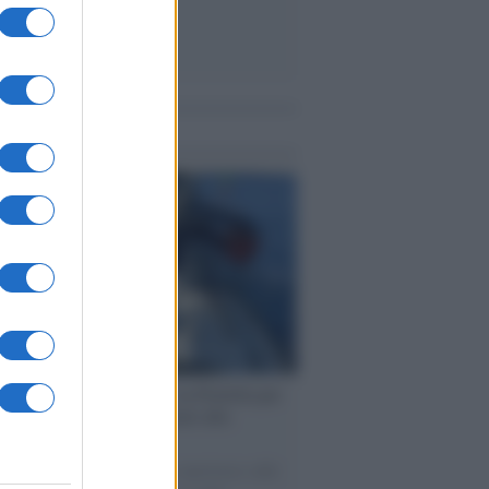
me notizie
ervista /
Marco Croatti e la Flottilla per
 le nostre vele gonfie grazie alla
vazione popolare
natore M5S racconta la sua esperienza sulle