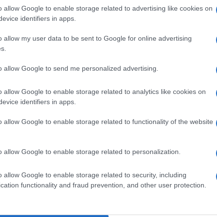
. L’altro 15enne è stato invece denunciato alla
o allow Google to enable storage related to advertising like cookies on
evice identifiers in apps.
o allow my user data to be sent to Google for online advertising
s.
Ulti
to allow Google to send me personalized advertising.
pp
o allow Google to enable storage related to analytics like cookies on
evice identifiers in apps.
o allow Google to enable storage related to functionality of the website
o allow Google to enable storage related to personalization.
L'int
o allow Google to enable storage related to security, including
Gaza:
cation functionality and fraud prevention, and other user protection.
solle
Il Se