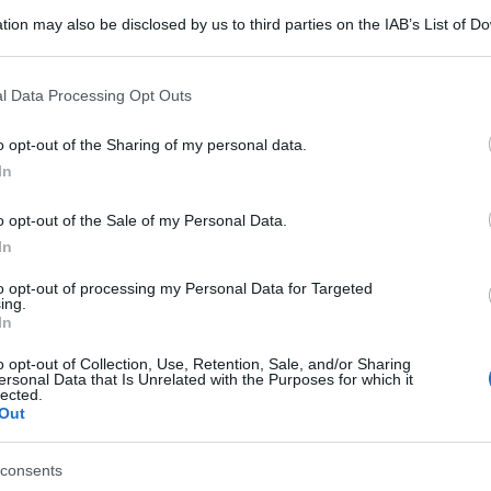
tion may also be disclosed by us to third parties on the IAB’s List of 
 that may further disclose it to other third parties.
 that this website/app uses one or more Google services and may gath
l Data Processing Opt Outs
including but not limited to your visit or usage behaviour. You may click 
 to Google and its third-party tags to use your data for below specifi
o opt-out of the Sharing of my personal data.
ogle consent section.
In
o opt-out of the Sale of my Personal Data.
In
to opt-out of processing my Personal Data for Targeted
Vinci di Reggio Calabria, due studenti 15enni
ing.
In
sa è terminata a coltellate. Per questo, sul posto
o opt-out of Collection, Use, Retention, Sale, and/or Sharing
 dei due giovani ha estratto un coltello e ha
ersonal Data that Is Unrelated with the Purposes for which it
lected.
Out
spedale dal padre, subito avvertito dalla scuola:
consents