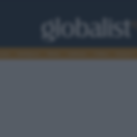
omia
Intelligence
Media
Ambiente
Cultura
Scienza