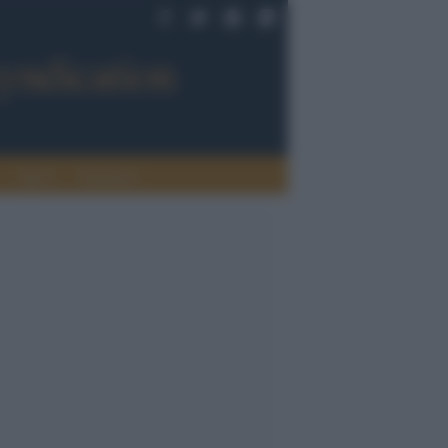
Sport
Tendenze