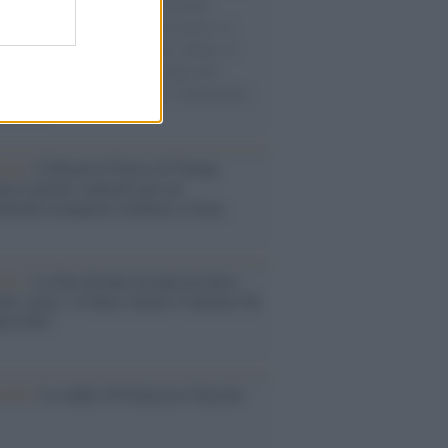
e cariche di aiuti umanitari assalite
sercito israeliano. Una guerra atroce, il
ivo di disumanizzazione delle vittime, il
ismo del governo italiano e degli altri
ei, il ritorno al colonialismo. L'importanza
ovimenti.
tina /
Il Board of Peace di Trump
na il primo contratto per un
mentale avamposto militare a Gaza
nto /
La Sila diventa un palcoscenico
rale: nasce “A Farla Amare Comincia Tu
ra Sila”
cordo /
Le radici di Francesco Guccini