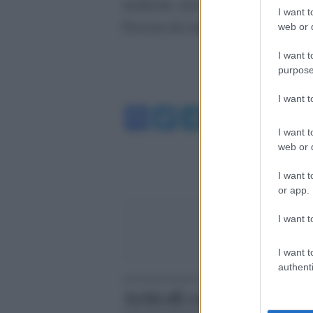
medicato, non è in pericolo di vita
I want t
Procura dei minori.
web or d
I want t
purpose
I want 
Facebook
Twitter
Telegram
WhatsA
I want t
web or d
I want t
or app.
I want t
I want t
authenti
Articoli correlati