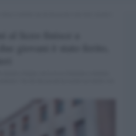
 finisce a coltellate: uno dei due giovani è stato ferito, sul posto i
i al liceo finisce a
due giovani è stato ferito,
eri
iniziato a litigare, ma la rissa è terminata a coltellate.
arabinieri. Uno dei due giovani ha estratto un coltello e ha