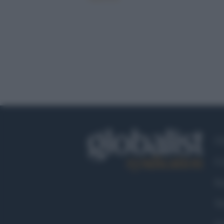
Ch
Co
Fa
Tw
Go