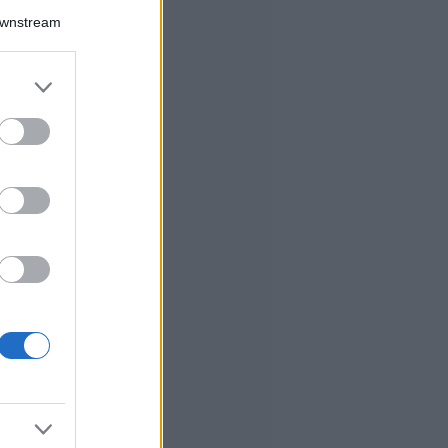
Downstream
er and store
to grant or
ed purposes