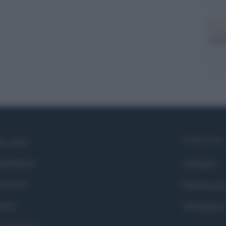
L'ann
Laure
Syndication
i siamo
ntributors
Globalist
cebook
Globalscie
itter
Globalsport
ogle News