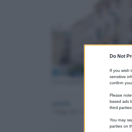
Do Not Pr
If you wish 
sensitive in
Il liceo Leonardo Da Vinci di Reggio Calabri
confirm your
Please note
based ads b
globalist
third parties
3 Maggio 2024 - 14.12
You may sepa
parties on t