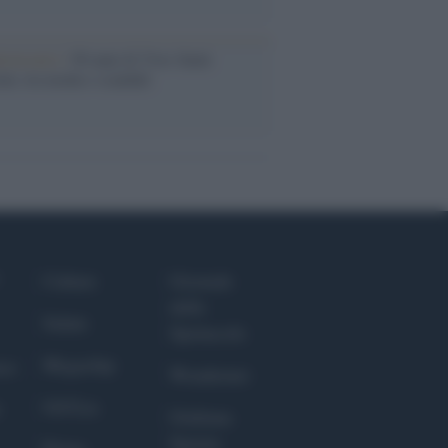
iversario /
90 anni di Yves Saint
nt, tra moda e scandali
Culture
Giornale
dello
Salute
Spettacolo
Megachip
nce
Wondernet
GiULia
Giuliana
Sgrena
Prima