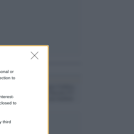
i anche
sonal or
ection to
Calabria /
Reggio Calabria,
dalla Diciotti sbarcano 671
nterest-
migranti: 60 sono bambini
closed to
 third