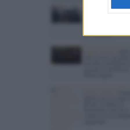
L'indagine /
Voto di sc
tra politica e ndrangheta
indagato il sindaco di R
Calabria: misure cautela
per 14 persone
Reggio Calabria /
Subis
furto in casa e accoltella
due ladri, uccidendone 
accusato di omicidio un
48enne reggino
Reggio Calabria /
Giova
operaio ucciso a colpi d
pistola: il 24enne era
incensurato e non aveva
contatti con la criminali
organizzata