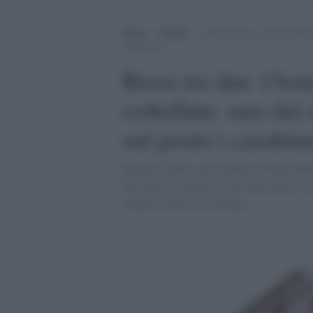
Home
>
Notizie
>
Rissa tra due 15enni al liceo
carabinieri
Rissa tra due 15enn
coltellate: uno dei 
sul posto i carabini
Reggio Calabri, due studenti 15enni hanno 
Per questo, sul posto sono intervenuti i c
colpito al dorso il coetaneo.