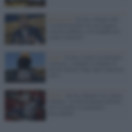
Opposizione /
Ex Ilva, Orlando (Pd):
"La destra ha detto no a un maggior
controllo pubblico, così mandano per
strada i lavoratori"
Lavoro /
Ex Ilva, scontro tra lavoratori
e governo: i sindacati si rifiutano di
lasciare Palazzo Chigi dopo l'ennesimo
rinvio
Taranto /
Ex Ilva, Bonelli (Avs) lancia
l'allarme: "Livelli di benzene nell'aria
oltre la media, la situazione è
preoccupante"