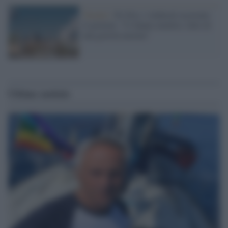
Taranto /
Ex Ilva, i sindacati accusano
il governo: "Ci hanno mentito, fatto di
una gravità enorme"
Ultime notizie