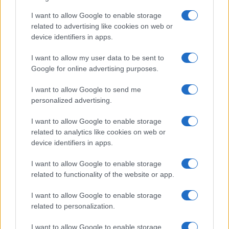
Salute
Globalist
I want to allow Google to enable storage
related to advertising like cookies on web or
Megachip
Globalscience
device identifiers in apps.
GiULia
Globalsport
I want to allow my user data to be sent to
Google for online advertising purposes.
Prima Pagina
I want to allow Google to send me
personalized advertising.
Giornale dello
Chi siamo
I want to allow Google to enable storage
Spettacolo
related to analytics like cookies on web or
Contributors
device identifiers in apps.
Wondernet
Facebook
I want to allow Google to enable storage
Giuliana Sgrena
related to functionality of the website or app.
Twitter
I want to allow Google to enable storage
Google News
related to personalization.
Mastodon
I want to allow Google to enable storage