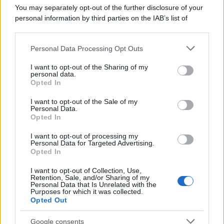
Il ricordo /
Le radici di Francesco Guccini
You may separately opt-out of the further disclosure of your
personal information by third parties on the IAB’s list of
downstream participants.
Personal Data Processing Opt Outs
This information may also be disclosed by us to third parties
L'anniversario /
90 anni di Yves Saint Laurent, tra moda e
on the IAB’s List of Downstream Participants that may further
I want to opt-out of the Sharing of my
scandali
disclose it to other third parties.
personal data.
Opted In
Please note that this website/app uses one or more Google
services and may gather and store information including but
I want to opt-out of the Sale of my
Personal Data.
not limited to your visit or usage behaviour. You may click to
Opted In
grant or deny consent to Google and its third-party tags to
use your data for below specified purposes in below Google
I want to opt-out of processing my
consent section.
Personal Data for Targeted Advertising.
Opted In
I want to opt-out of Collection, Use,
Retention, Sale, and/or Sharing of my
Personal Data that Is Unrelated with the
Purposes for which it was collected.
Opted Out
Syndication
Culture
Google consents