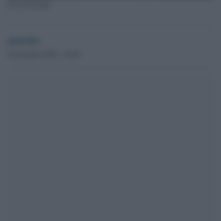
Ilva di Taranto
globalist
10 Gennaio 2024 - 10.46