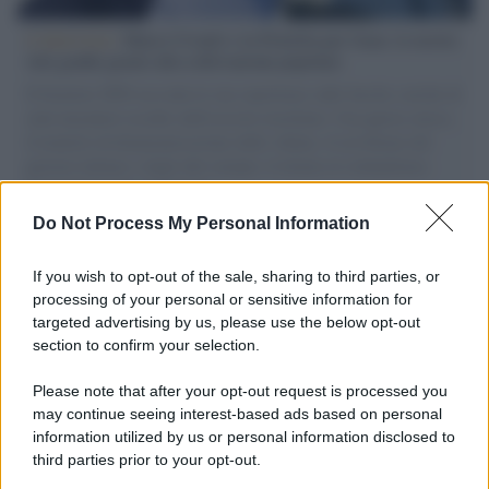
L'intervista /
Marco Croatti e la Flottilla per Gaza: le nostre
vele gonfie grazie alla sollevazione popolare
Il Senatore M5S racconta la sua esperienza sulle barche cariche di
aiuti umanitari assalite dall'esercito israeliano. Una guerra atroce,
il tentativo di disumanizzazione delle vittime, il servilismo del
governo italiano e degli altri europei, il ritorno al colonialismo.
L'importanza dei movimenti.
Do Not Process My Personal Information
Palestina /
Il Board of Peace di Trump assegna il primo
contratto per un rudimentale avamposto militare a Gaza
If you wish to opt-out of the sale, sharing to third parties, or
processing of your personal or sensitive information for
targeted advertising by us, please use the below opt-out
section to confirm your selection.
L'evento /
La Sila diventa un palcoscenico naturale: nasce “A
Farla Amare Comincia Tu – Opera Sila”
Please note that after your opt-out request is processed you
may continue seeing interest-based ads based on personal
information utilized by us or personal information disclosed to
third parties prior to your opt-out.