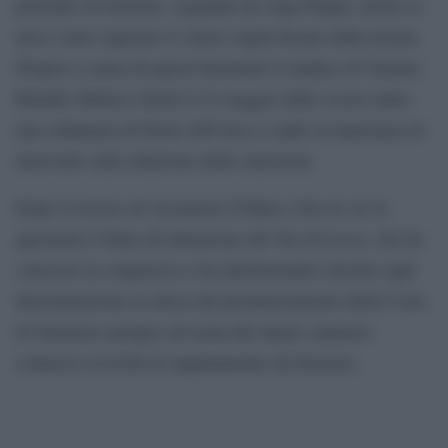
periodici di benzene, segnalati da Arpa Puglia, anche se
non è stato superato il valore soglia fissato dalla norma.
Proprio a causa di questi fenomeni il sindaco di Taranto
Rinaldo Melucci firmò il 22 maggio dello scorso anno
una ordinanza di fermo dell’area a caldo in mancanza di
interventi sulla riduzione delle emissioni.
Dopo il ricorso di Acciaierie d’Italia e Ilva in As la
questione è finita all’attenzione del Tar di Lecce, che ha
concesso la sospensiva e ha ulteriormente rinviato ogni
determinazione in attesa del pronunciamento della Corte
di Giustizia europea sul tema del danno sanitario
connesso ai livelli di inquinamento da benzene.