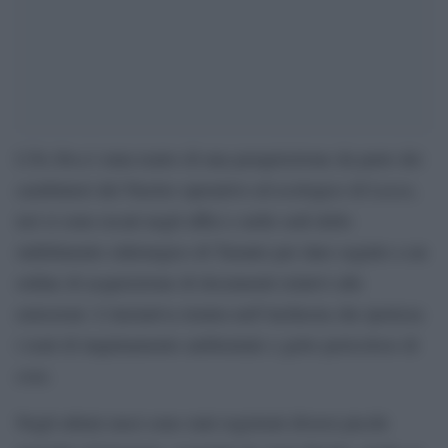
L’Ex Ilva è stata teatro di una perquisizione da parte dei
carabinieri del Nucleo operativo ed ecologico di Lecce,
ieri si sono recati negli uffici e nelle sedi dello
stabilimento siderurgico di Taranto per dare seguito a un
ordine di acquisizione di documenti relativi alle
emissioni. L’iniziativa rientra nell’inchiesta che ipotizza
i reati di inquinamento ambientale e getto pericoloso di
cose.
Negli ultimi mesi sono stati registrati diversi picchi