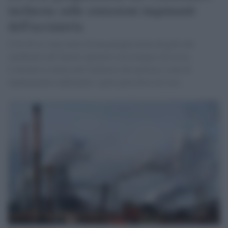
inchiesta sulle emissioni inquinanti
dell'acciaieria
L’Ex Ilva è stata teatro di una perquisizione da parte dei
carabinieri del Nucleo operativo ed ecologico di Lecce.
L'iniziativa rientra nell’inchiesta che ipotizza i reati di
inquinamento ambientale e getto pericoloso di cose.