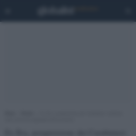
Home
>
Notizie
>
Ex Ilva, perquisizione dei Carabinieri: inchiesta
sulle emissioni inquinanti dell’acciaieria
Ex Ilva, perquisizione dei Carabinieri: