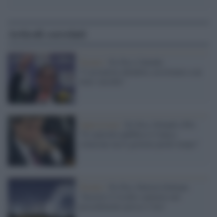
Articoli correlati
Taranto /
Ex Ilva, Calenda:
"L'acciaieria chiuderà, assistiamo a un
lento suicidio"
Opposizione /
Ex Ilva, Orlando (Pd):
"Il controllo pubblico è l'unica
soluzione ma il governo perde tempo"
Taranto /
Ex Ilva, Sinistra Italiana:
"Inserire il rischio sanitario nel
procedimento presso l'Aia"