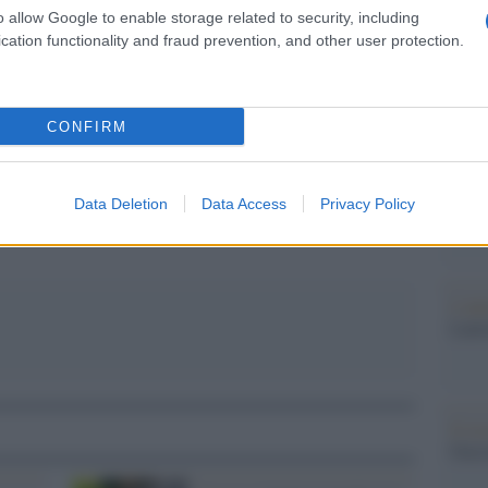
barch
pp
o allow Google to enable storage related to security, including
dall'e
cation functionality and fraud prevention, and other user protection.
tentat
servil
 mese. La favola spagnola che in Italia sembra
europ
dei m
CONFIRM
Il ri
Data Deletion
Data Access
Privacy Policy
L'ann
Laure
Il ri
Gucc