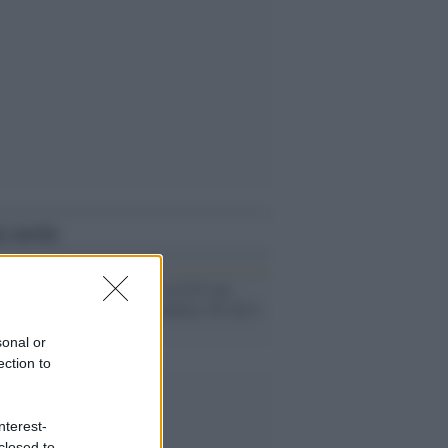
i anche
Video /
Giallo al Gf vip:
vola una bestemmia. Di chi è
la voce?
sonal or
ection to
nterest-
closed to