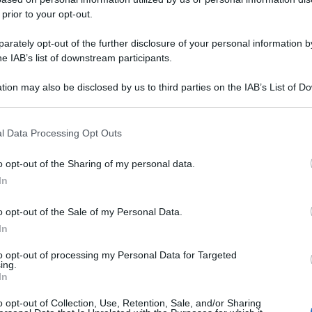
 prior to your opt-out.
rately opt-out of the further disclosure of your personal information by
he IAB’s list of downstream participants.
tion may also be disclosed by us to third parties on the IAB’s List of 
 that may further disclose it to other third parties.
 that this website/app uses one or more Google services and may gath
ato per aver bestemmiato sul posto di lavoro, un
l Data Processing Opt Outs
including but not limited to your visit or usage behaviour. You may click 
 hanno accettato e hanno per questo indetto 16
 to Google and its third-party tags to use your data for below specifi
o opt-out of the Sharing of my personal data.
ogle consent section.
In
 di Bologna, insieme alle Rsu, hanno proclamato
o opt-out of the Sale of my Personal Data.
In
nziamento disciplinare in Covisian» azienda che
no sapere i sindacati, spiegando che «ieri un
to opt-out of processing my Personal Data for Targeted
ing.
r aver esclamato, tra sé e sé, una bestemmia sul
In
esimo malfunzionamento dei sistemi aziendali
o opt-out of Collection, Use, Retention, Sale, and/or Sharing