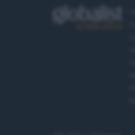
Ch
Co
Fa
Tw
Go
Ma
Co
Pr
©2021 Globalist.it • All right reserved.