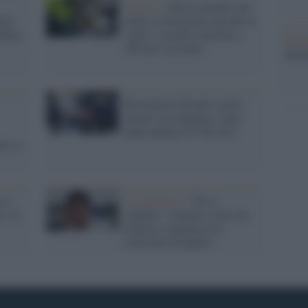
Genova /
Autista prende una
ene
multa e bestemmia davanti al
60enne
vigile: seconda sanzione e
Musi
300 euro in totale
Mado
Bestemmia davanti scuola
mentre accompagna i figli:
papà multato di 100 euro
lso e
si
La polemica /
"Dio è
o: lo
stupido": l'ultima sortita di
Duterte scandalizza le
cattoliche Filippine