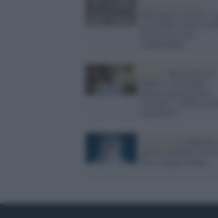
Lentate sul Seveso /
Bestemmia a tavola e vi
accoltellato: ferito un 
durante una cena
condominiale
Il caso /
Bestemmia di
Buffon, il presidente
dell'associazione preti
calciatori: "Andava espu
squalificato"
Curiosità /
La Madonna 
può bestemmiare, Dio n
dice la legge italiana