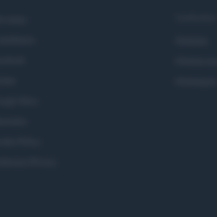
Syndication
i siamo
ntributors
Globalist
cebook
Globalscie
itter
Globalsport
ogle News
stodon
okie Policy
eferenze Privacy