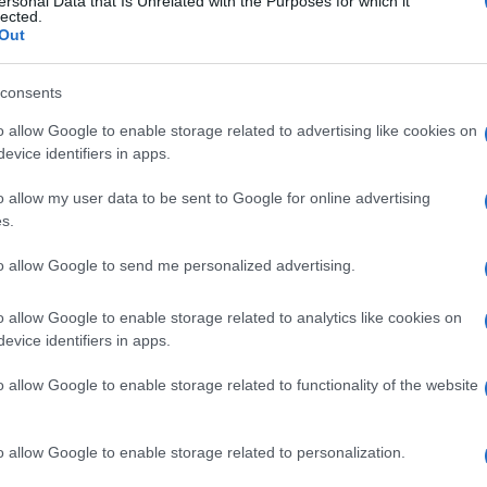
ersonal Data that Is Unrelated with the Purposes for which it
lected.
Out
n posto di lavoro per un fatto del genere, il
consents
iato, ma la sanzione deve essere commisurata a
Ulti
o allow Google to enable storage related to advertising like cookies on
e rispettare quanto previsto dal Ccnl»,
evice identifiers in apps.
Uilcom-Uil di Bologna e le Rsu.
o allow my user data to be sent to Google for online advertising
re ciò che vuole in barba al codice disciplinare
s.
ionale! Non commentiamo inoltre il riferimento
to allow Google to send me personalized advertising.
a parte di Covisian ad una norma penale risalente
o allow Google to enable storage related to analytics like cookies on
tornare indietro il Paese a periodi bui di
evice identifiers in apps.
ra confessionale».
o allow Google to enable storage related to functionality of the website
L'int
Gaza:
solle
o allow Google to enable storage related to personalization.
Il Se