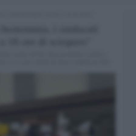
a, i sindacati insorgono: “Pronti a 16 ore di sciopero”
 bestemmia, i sindacati
a 16 ore di sciopero"
logna, insieme alle Rsu, hanno proclamato la protesta
re in Covisian» azienda che lavora in appalto per Hera.