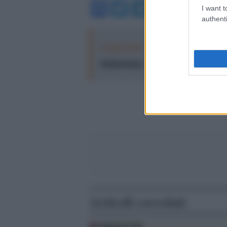
Facebook
Twitter
Telegram
WhatsA
I want t
authenti
Leggi anche:
Sei giorni di lavoro al
fantascienza
Articoli correlati