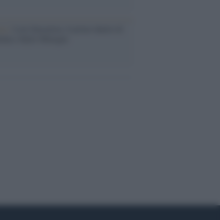
ca /
Love Sensation, il primo duetto di
nna e Kylie Minogue