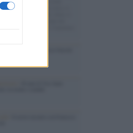
e cariche di aiuti umanitari assalite
sercito israeliano. Una guerra atroce, il
ivo di disumanizzazione delle vittime, il
ismo del governo italiano e degli altri
ei, il ritorno al colonialismo. L'importanza
ovimenti.
cordo /
Le radici di Francesco Guccini
iversario /
90 anni di Yves Saint
nt, tra moda e scandali
cordo /
Il nostro incontro con Francesco
ini