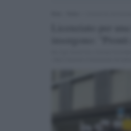
Home
>
Notizie
>
Licenziato per una bestemmi
Licenziato per una
insorgono: "Pronti 
Slc-Cgil, Fistel-Cisl e Uilcom-Uil di Bo
«dopo l'ennesimo licenziamento disciplina