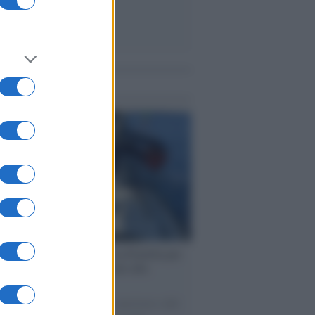
me notizie
ervista /
Marco Croatti e la Flottilla per
 le nostre vele gonfie grazie alla
vazione popolare
natore M5S racconta la sua esperienza sulle