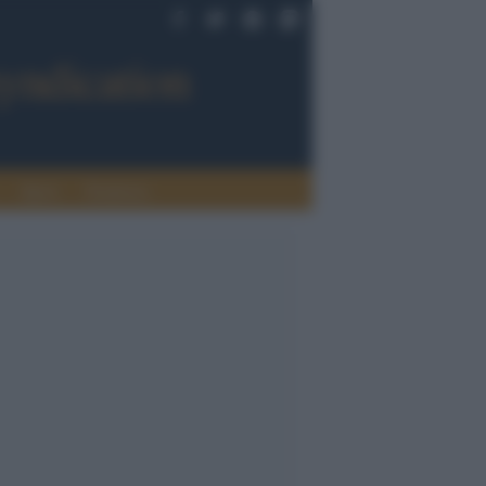
Sport
Tendenze