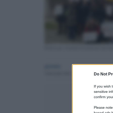
Protesta per i lavoratori licenziati per una b
globalist
4 Dicembre 2023 - 14.52
Do Not Pr
If you wish 
sensitive in
confirm your
Please note
based ads b