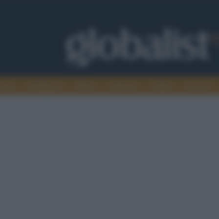
omia
Intelligence
Media
Ambiente
Cultura
Scienza