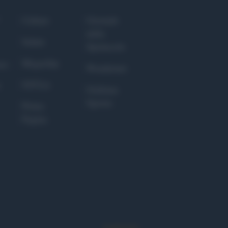
Culture
Giornale
dello
Salute
Spettacolo
Megachip
nce
Wondernet
GiULia
Giuliana
Sgrena
Prima
Pagina
Syndication