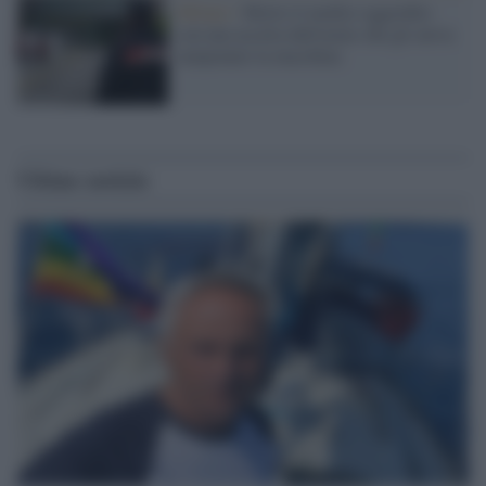
Milano /
Morto il medico aggredito
con una accetta dall'uomo che gli aveva
tamponato la macchina
Ultime notizie