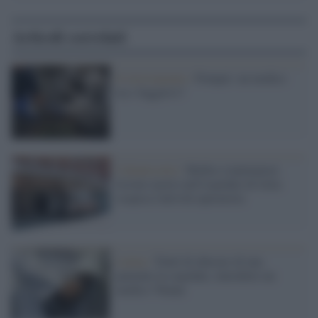
Articoli correlati
Il ritrovamento /
Pompei: un medico
tra i fuggitivi?
Caltanissetta /
Medico rianimatore
trovato morto nell'ospedale di Gela:
sospesa l'attività operatoria
Latina /
Tentò di abusare di una
paziente in ospedale, interdetto un
medico 70enne