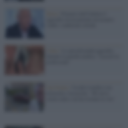
Roma /
Primario dell'Umberto I
aggredito da un paziente nel proprio
studio: condizioni critiche
Udine /
La specializzanda aggredita
durante la guardia medica: "Lascerò la
professione"
San Donato /
Uccide il medico con
un'accetta, l'assassino: "Mi aveva
curato male e mi ha rovinato la vita"