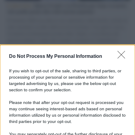
L'intervista /
Marco Croatti e la Flottilla per Gaza: le nostre
vele gonfie grazie alla sollevazione popolare
Il Senatore M5S racconta la sua esperienza sulle barche cariche di
aiuti umanitari assalite dall'esercito israeliano. Una guerra atroce,
il tentativo di disumanizzazione delle vittime, il servilismo del
governo italiano e degli altri europei, il ritorno al colonialismo.
L'importanza dei movimenti.
Do Not Process My Personal Information
Tendenze /
Sale il numero degli acquisti online in Europa e
aumentano le vendite di articoli second hand
If you wish to opt-out of the sale, sharing to third parties, or
processing of your personal or sensitive information for
targeted advertising by us, please use the below opt-out
section to confirm your selection.
Pd /
Un partito progressista e di sinistra che si spacca sul
riarmo ha un serio problema
Please note that after your opt-out request is processed you
may continue seeing interest-based ads based on personal
information utilized by us or personal information disclosed to
third parties prior to your opt-out.
Il caso /
Trump ha quasi esaurito l'arsenale Usa, ma il
You may separately opt-out of the further disclosure of your