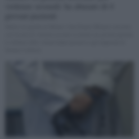
violenze sessuali: ha abusato di 4
giovani pazienti
Medico di guardia di Milano e San Donato Milanese arrestato
con l'accusa di violenza sessuale su alcune sue giovani pazienti.
Le denunce delle vittime hanno permesso agli inquirenti di
fermare il dottore.