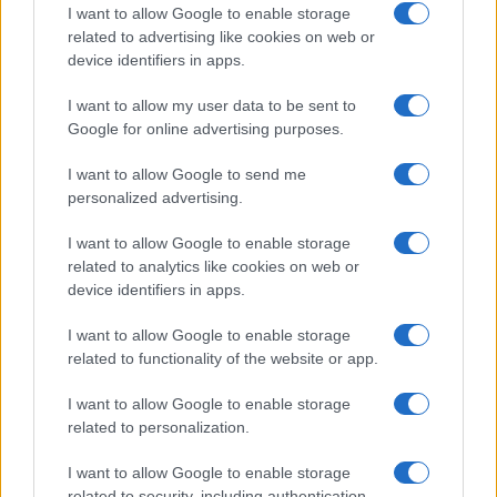
Salute
Globalist
I want to allow Google to enable storage
related to advertising like cookies on web or
Megachip
Globalscience
device identifiers in apps.
GiULia
Globalsport
I want to allow my user data to be sent to
Google for online advertising purposes.
Prima Pagina
I want to allow Google to send me
personalized advertising.
Giornale dello
Chi siamo
I want to allow Google to enable storage
Spettacolo
related to analytics like cookies on web or
Contributors
device identifiers in apps.
Wondernet
Facebook
I want to allow Google to enable storage
Giuliana Sgrena
related to functionality of the website or app.
Twitter
I want to allow Google to enable storage
Google News
related to personalization.
Mastodon
I want to allow Google to enable storage
related to security, including authentication