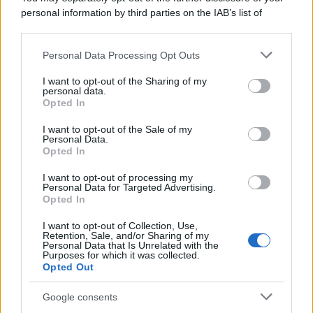
tycoon smentisce
personal information by third parties on the IAB’s list of
downstream participants.
Personal Data Processing Opt Outs
This information may also be disclosed by us to third parties
La banca /
Caso Mps: i pm milanesi ora vogliono vederci
on the IAB’s List of Downstream Participants that may further
I want to opt-out of the Sharing of my
chiaro sulle “chat” tra un dirigente del Mef e alcuni ministri
disclose it to other third parties.
personal data.
Opted In
Please note that this website/app uses one or more Google
services and may gather and store information including but
I want to opt-out of the Sale of my
Personal Data.
not limited to your visit or usage behaviour. You may click to
Opted In
grant or deny consent to Google and its third-party tags to
use your data for below specified purposes in below Google
I want to opt-out of processing my
consent section.
Personal Data for Targeted Advertising.
Opted In
I want to opt-out of Collection, Use,
Retention, Sale, and/or Sharing of my
Personal Data that Is Unrelated with the
Purposes for which it was collected.
Opted Out
Syndication
Culture
Google consents