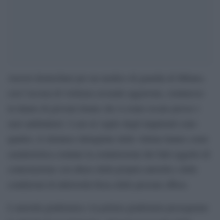
Arresti domiciliari per un medico di guardia di Milano,
con l’accusa di violenza sessuale aggravata, commesso
in danno di giovani donne che si erano recate presso i
suoi ambulatori. I casi al vaglio degli inquirenti sono
quattro, le denunce dettagliate delle vittime hanno come
caratteristica comune la commissione dei fatti oggetto di
contestazione con abuso della propria autorità e delle
condizioni di inferiorità fisica delle persone offese.
L’autorità giudiziaria e la polizia giudiziaria proseguono