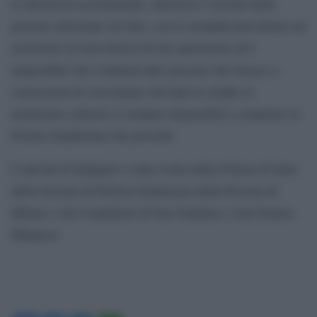
le attività di accertamento, attraverso l’ascolto delle
persone informate sui fatti, con le modalità più idonee ad
assicurare la riservatezza di tali operazioni ed è
auspicabile che eventuali altre persone che fossero a
conoscenza di circostanze rilevanti in ordine al
medesimo contesto si rendano disponibili a contattare la
Polizia Giudiziaria che procede.
L’attività di indagine è stata svolta della Polizia di Stato
della Sezione di Polizia Giudiziaria della Procura di
Milano e dai Carabinieri di San Giuliano e San Donato
Milanese.