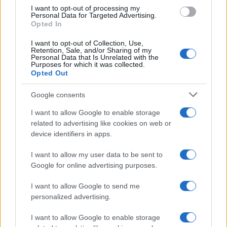
use your data for below specified purposes in below Google
I want to opt-out of processing my
consent section.
Personal Data for Targeted Advertising.
Opted In
I want to opt-out of Collection, Use,
Retention, Sale, and/or Sharing of my
Personal Data that Is Unrelated with the
Purposes for which it was collected.
Opted Out
Syndication
Culture
Google consents
Salute
Globalist
I want to allow Google to enable storage
related to advertising like cookies on web or
Megachip
Globalscience
device identifiers in apps.
GiULia
Globalsport
I want to allow my user data to be sent to
Google for online advertising purposes.
Prima Pagina
I want to allow Google to send me
personalized advertising.
Giornale dello
Chi siamo
I want to allow Google to enable storage
Spettacolo