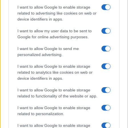
Salute
Globalist
I want to allow Google to enable storage
related to advertising like cookies on web or
Megachip
Globalscience
device identifiers in apps.
GiULia
Globalsport
I want to allow my user data to be sent to
Google for online advertising purposes.
Prima Pagina
I want to allow Google to send me
personalized advertising.
Giornale dello
Chi siamo
I want to allow Google to enable storage
Spettacolo
related to analytics like cookies on web or
Contributors
device identifiers in apps.
Wondernet
Facebook
I want to allow Google to enable storage
Giuliana Sgrena
related to functionality of the website or app.
Twitter
I want to allow Google to enable storage
Google News
related to personalization.
Mastodon
I want to allow Google to enable storage