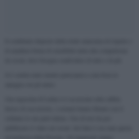
Il combinato disposto della totale mancanza di rispetto e
di aualdiasi forma di sensibilità unita alla compulsione
da social, dove bisogna condividere di tutto e di più
Si è sentita male mentre partecipava a una festa in
spiaggia con gli amici.
Una ragazzina di Latina si è accasciata sulla sabbia.
Invece di soccorrerla, i coetanei hanno filmato con il
cellulare le sue parti intime. Uno di loro ha poi
pubblicato il video sui social. Sul fatto è ora stata aperta
un’inchiesta della Procura. Gli inquirenti stanno