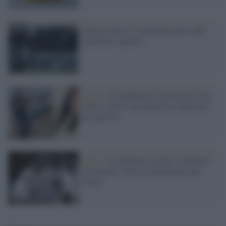
Latina Calcio: le principali info sulla
prossima stagione
Latina /
Il carabiniere che ha ucciso un
uomo e ferito una donna ha confessato:
era gelosia
Latina /
Carabiniere uccide il direttore
di un hotel e ferisce gravemente una
donna