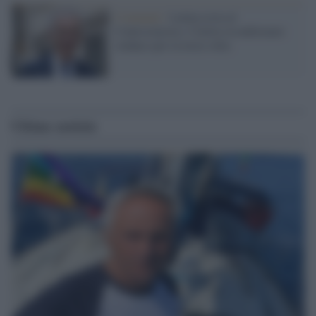
Comunali /
Latina resta al
Centrosinistra. Coletta riconfermato
sindaco per la terza volta
Ultime notizie