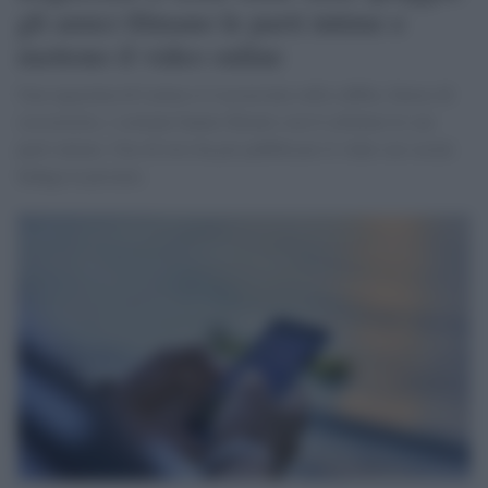
gli amici filmano le parti intime e
mettono il video online
Una ragazzina di Latina si è accasciata sulla sabbia. Invece di
soccorrerla, i coetanei hanno filmato con il cellulare le sue
parti intime. Uno di loro ha poi pubblicato il video sui social.
Indaga la procura