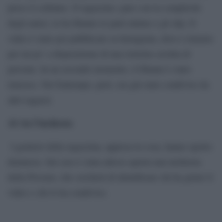
preso il cellulare. Il ragazzino, pare con la complicità
degli amici, le ha filmato le parti intime e gli slip. Il
video è stato poi pubblicato su Instagram, dove è rimasto
per un po’ a disposizione di una ristretta cerchia di
persone. In un secondo momento, il filmato è stato
rimosso. Nel frattempo, però, era già stato condiviso da
altri ragazzi.
Al via l’inchiesta
I genitori della ragazzina, appresa la cosa, hanno sporto
denuncia. Sul caso è stata adesso aperta una inchiesta
della Procura, che cercherà di identificare chi ha girato il
video e chi lo ha condiviso.