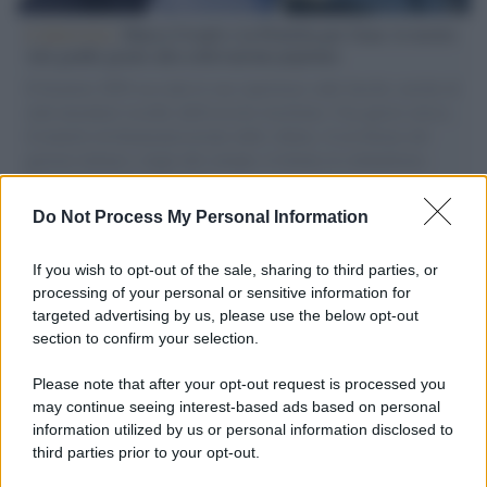
L'intervista /
Marco Croatti e la Flottilla per Gaza: le nostre
vele gonfie grazie alla sollevazione popolare
Il Senatore M5S racconta la sua esperienza sulle barche cariche di
aiuti umanitari assalite dall'esercito israeliano. Una guerra atroce,
il tentativo di disumanizzazione delle vittime, il servilismo del
governo italiano e degli altri europei, il ritorno al colonialismo.
L'importanza dei movimenti.
Do Not Process My Personal Information
Palestina /
Il Board of Peace di Trump assegna il primo
contratto per un rudimentale avamposto militare a Gaza
If you wish to opt-out of the sale, sharing to third parties, or
processing of your personal or sensitive information for
targeted advertising by us, please use the below opt-out
section to confirm your selection.
L'evento /
La Sila diventa un palcoscenico naturale: nasce “A
Farla Amare Comincia Tu – Opera Sila”
Please note that after your opt-out request is processed you
may continue seeing interest-based ads based on personal
information utilized by us or personal information disclosed to
third parties prior to your opt-out.
Il ricordo /
Le radici di Francesco Guccini