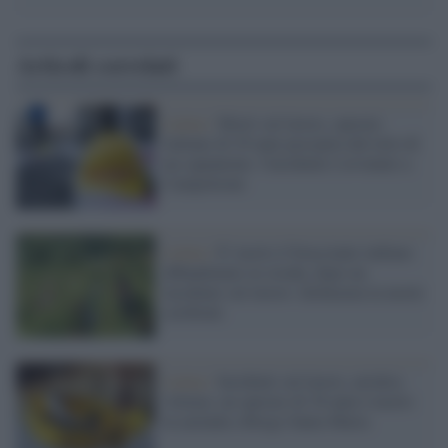
Articoli correlati
Latina /
Morti sul lavoro, operaio
italiano di 29 anni precipita dal tetto di
un capannone: l'incidente è avvenuto a
Campoleone
Latina /
E' morto il bracciante indiano
abbandonato in strada, dopo un
incidente sul lavoro: dichiarata la morte
cerebrale
Latina /
Incidenti sul lavoro, un'altra
vittima: un operaio di 38 anni è morto
in azienda a Borgo Santa Maria