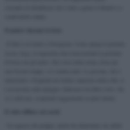
cercando di identificare chi è stato a girare il filmato e a
condividerlo online.
Il malore durante la festa
Il fatto è avvenuto a Ferragosto. Come spiega il giornale
Latina Oggi
, la ragazzina stava trascorrendo la giornata
di festa con gli amici. Nel corso della serata, forse per
aver bevuto troppo, si è sentita male. La giovane, che è
minorenne e frequenta un istituto superiore della città, si
è accasciata sulla spiaggia. Indossava un abito corto, che
si è sollevato, scoprendo leggermente le parti intime.
Il video diffuso sui social
Un ragazzo del gruppo, anche lui minorenne, ha subito