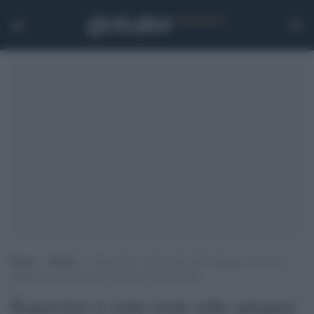
Home
>
Notizie
>
Ragazzina si sente male sulla spiaggia: gli amici
filmano le parti intime e mettono il video online
Ragazzina si sente male sulla spiaggia: