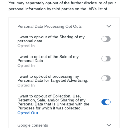
You may separately opt-out of the further disclosure of your
personal information by third parties on the IAB’s list of
downstream participants.
Personal Data Processing Opt Outs
This information may also be disclosed by us to third parties
L'anniversario /
90 anni di Yves Saint Laurent, tra moda e
on the IAB’s List of Downstream Participants that may further
I want to opt-out of the Sharing of my
scandali
disclose it to other third parties.
personal data.
Opted In
Please note that this website/app uses one or more Google
services and may gather and store information including but
I want to opt-out of the Sale of my
Personal Data.
not limited to your visit or usage behaviour. You may click to
Opted In
grant or deny consent to Google and its third-party tags to
use your data for below specified purposes in below Google
I want to opt-out of processing my
consent section.
Personal Data for Targeted Advertising.
Opted In
I want to opt-out of Collection, Use,
Retention, Sale, and/or Sharing of my
Personal Data that Is Unrelated with the
Purposes for which it was collected.
Opted Out
Syndication
Culture
Google consents