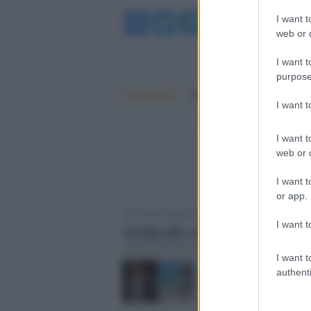
Facebook
Twitter
Telegram
WhatsA
I want t
web or d
I want t
purpose
Argomenti:
Milano
I want 
I want t
web or d
I want t
or app.
Articoli correlati
I want t
I want t
Senago /
Trovato il cada
authenti
di Giulia Tramontano, i
fidanzato confessa: "Ec