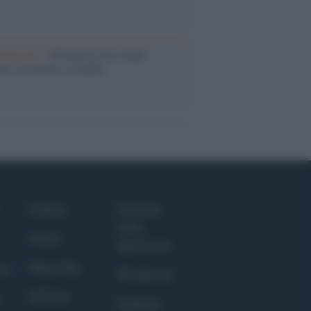
iversario /
90 anni di Yves Saint
nt, tra moda e scandali
Culture
Giornale
dello
Salute
Spettacolo
Megachip
nce
Wondernet
GiULia
Giuliana