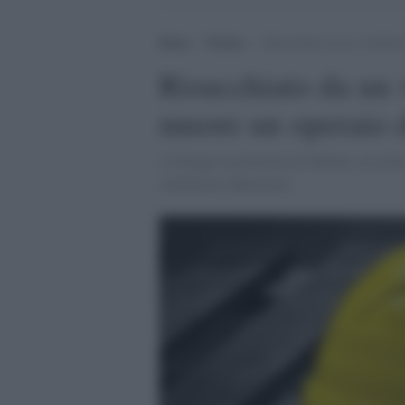
Home
>
Notizie
>
Risucchiato da un ventilato
Risucchiato da un v
muore un operaio 
A Senago in provincia di Milano, un uomo
ventilatore industriale.