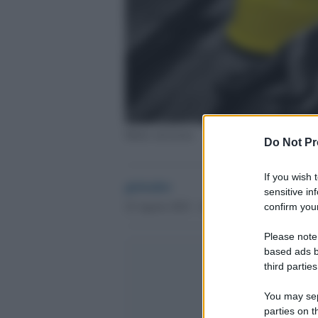
Morte sul lavoro
Do Not Pr
If you wish 
globalist
sensitive in
22 Agosto 2023 - 16.08
confirm your
Please note
based ads b
third parties
You may sepa
parties on t