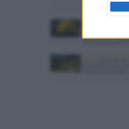
come l'ho uccisa"
Lamezia Terme /
Opera
perde la vita cadendo da
un’impalcatura: il prim
morto sul lavoro del 20
Lavoro /
Muore durante 
manutenzione di una fun
tragedia in Val Gardena