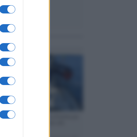
me notizie
ervista /
Marco Croatti e la Flottilla per
 le nostre vele gonfie grazie alla
vazione popolare