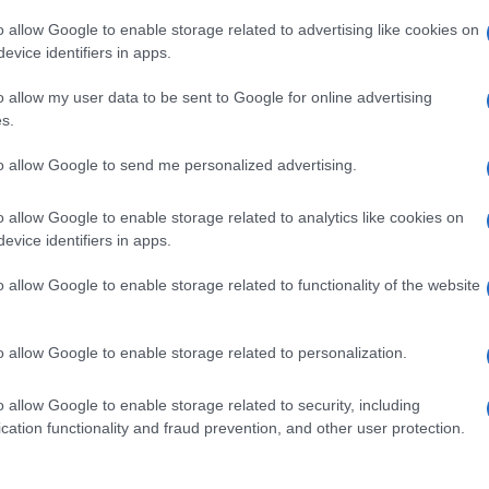
pp
o allow Google to enable storage related to advertising like cookies on
evice identifiers in apps.
o allow my user data to be sent to Google for online advertising
s.
Ulti
to allow Google to send me personalized advertising.
o allow Google to enable storage related to analytics like cookies on
evice identifiers in apps.
o allow Google to enable storage related to functionality of the website
o allow Google to enable storage related to personalization.
o allow Google to enable storage related to security, including
L'int
vere
Milano /
Una 29enne al
cation functionality and fraud prevention, and other user protection.
Gaza:
l
settimo mese di gravidanza è
solle
co
sparita da Senago: aveva