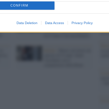
Il Se
scoperto il tradimento del
compagno
barch
CONFIRM
dall'e
tentat
io
Padova /
Un 57enne è morto
servil
Data Deletion
Data Access
Privacy Policy
mentre lavorava in un
europ
o
macello: l'operaio incastrato
dei m
25
tra il muro e un macchinario
Pales
la
Bollate /
Muore sul lavoro un
asseg
ivia,
operaio di 52 anni: fatale
rudi
l'incidente con il
compattatore della Riam
L'eve
natu
– Ope
Il ri