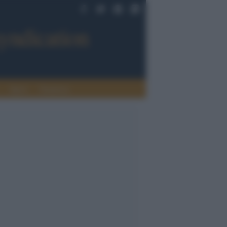
Sport
Tendenze