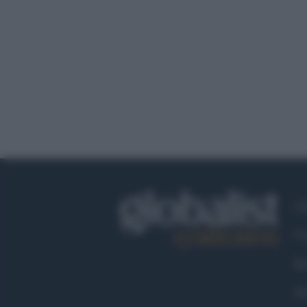
Ch
Co
Fa
Tw