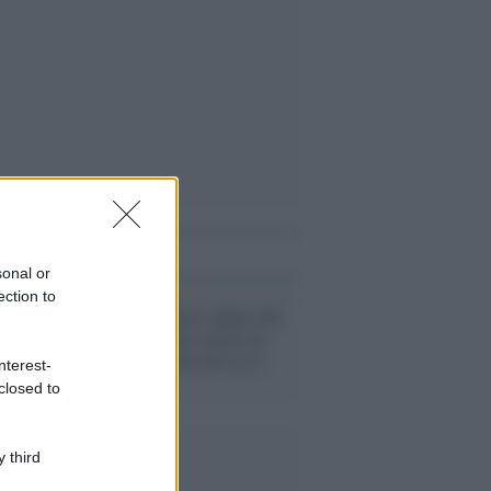
i anche
sonal or
ection to
Ortona /
Operaio colpito dal
gancio della gru, muore in
ospedale: l'uomo aveva 41
nterest-
anni
closed to
 third