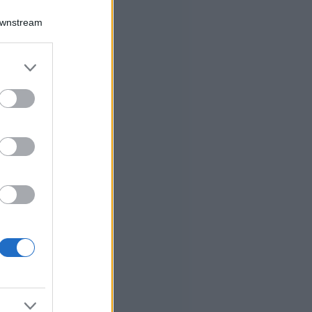
Downstream
er and store
to grant or
ed purposes