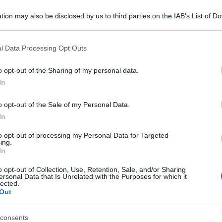
tion may also be disclosed by us to third parties on the IAB’s List of 
 that may further disclose it to other third parties.
 that this website/app uses one or more Google services and may gath
l Data Processing Opt Outs
including but not limited to your visit or usage behaviour. You may click 
 to Google and its third-party tags to use your data for below specifi
o opt-out of the Sharing of my personal data.
ogle consent section.
In
 volta a Senago in provincia di Milano. Un uomo
o opt-out of the Sale of my Personal Data.
o risucchiato da un ventilatore industriale.
In
omeriggio all’interno dell’Acovent. La chiamata
to opt-out of processing my Personal Data for Targeted
do i soccorritori del 118 e i vigili del Fuoco
ing.
In
ra più nulla da fare. Gli accertamenti sono svolti
o opt-out of Collection, Use, Retention, Sale, and/or Sharing
ersonal Data that Is Unrelated with the Purposes for which it
lected.
Out
consents