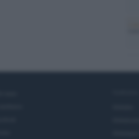
L'ann
Laure
Syndication
i siamo
ntributors
Globalist
cebook
Globalscie
itter
Globalsport