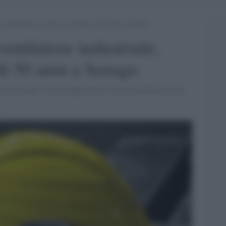
re industriale, muore un operaio di 50 anni a Senago
entilatore industriale,
di 50 anni a Senago
 di 50 anni è morto dopo essere stato risucchiato da un