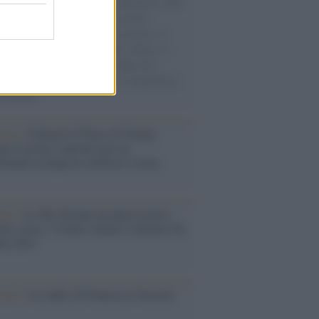
natore M5S racconta la sua esperienza sulle
e cariche di aiuti umanitari assalite
sercito israeliano. Una guerra atroce, il
ivo di disumanizzazione delle vittime, il
ismo del governo italiano e degli altri
ei, il ritorno al colonialismo. L'importanza
ovimenti.
tina /
Il Board of Peace di Trump
na il primo contratto per un
mentale avamposto militare a Gaza
nto /
La Sila diventa un palcoscenico
rale: nasce “A Farla Amare Comincia Tu
ra Sila”
cordo /
Le radici di Francesco Guccini