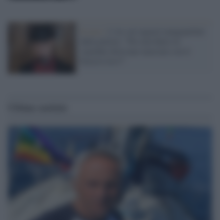
Il caso /
J-Ax sui ragazzi manganellati
dalla polizia: "Per non finire in
ospedale dovevano marciare con il
braccio teso?"
Ultime notizie