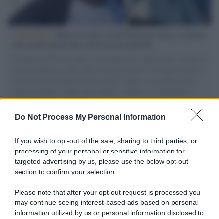
L'intervista /
Marco Croatti e la Flottilla per Gaza: le nostre
vele gonfie grazie alla sollevazione popolare
Il Senatore M5S racconta la sua esperienza sulle barche cariche di
aiuti umanitari assalite dall'esercito israeliano. Una guerra atroce,
il tentativo di disumanizzazione delle vittime, il servilismo del
governo italiano e degli altri europei, il ritorno al colonialismo.
L'importanza dei movimenti.
Do Not Process My Personal Information
Il lutto /
Addio a Livio Berruti, leggenda dello sprint
italiano
If you wish to opt-out of the sale, sharing to third parties, or
processing of your personal or sensitive information for
targeted advertising by us, please use the below opt-out
section to confirm your selection.
Il libro /
Crescere significa pentirsi: l’immaturità degli
italiani tra berlusconismo, fascismo e nuove nostalgie
Please note that after your opt-out request is processed you
may continue seeing interest-based ads based on personal
information utilized by us or personal information disclosed to