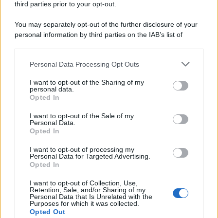
third parties prior to your opt-out.
Memoria /
Quando Pasolini raccontava i minatori italiani in
You may separately opt-out of the further disclosure of your
Belgio dopo Marcinelle
personal information by third parties on the IAB’s list of
downstream participants.
Personal Data Processing Opt Outs
This information may also be disclosed by us to third parties
Il libro /
La letteratura che racconta l’estate
on the IAB’s List of Downstream Participants that may further
I want to opt-out of the Sharing of my
disclose it to other third parties.
personal data.
Opted In
Please note that this website/app uses one or more Google
services and may gather and store information including but
I want to opt-out of the Sale of my
Personal Data.
not limited to your visit or usage behaviour. You may click to
Opted In
grant or deny consent to Google and its third-party tags to
use your data for below specified purposes in below Google
I want to opt-out of processing my
consent section.
Personal Data for Targeted Advertising.
Opted In
I want to opt-out of Collection, Use,
Retention, Sale, and/or Sharing of my
Personal Data that Is Unrelated with the
Purposes for which it was collected.
Opted Out