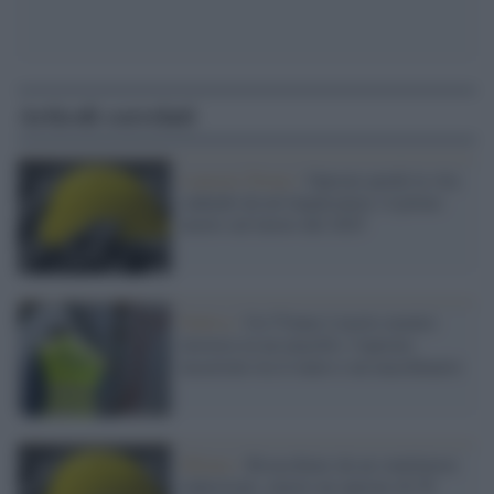
Articoli correlati
Lamezia Terme /
Operaio perde la vita
cadendo da un’impalcatura: il primo
morto sul lavoro del 2025
Padova /
Un 57enne è morto mentre
lavorava in un macello: l'operaio
incastrato tra il muro e un macchinario
Milano /
Risucchiato da un ventilatore
industriale, muore un operaio di 50