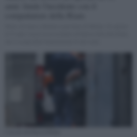
anni: fatale l'incidente con il
compattatore della Riam
Morte sul lavoro a Bollate in provincia di Milano. Un operaio
di 52 anni è morto in un incidente all'interno della ditta Riam,
che si occupa della frantumazione di auto usate.
I soccorsi alla Riam di Bollate