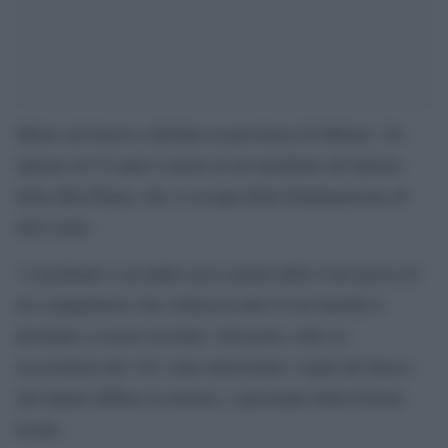
Morte sul lavoro a Bollate in provincia di Milano. Un
operaio di 52 anni è morto in un incidente all’interno
della ditta Riam, che si occupa della frantumazione di
auto usate.
L’incidente è accaduto poco prima delle 8 nei pressi di
un compattatore che schiaccia auto il cui metallo è
destinato a essere riciclato. Sul posto, oltre ai
soccorritori del 118, sono intervenuti i vigili del fuoco,
che hanno diffuso la notizia, e personale della Polizia
locale.