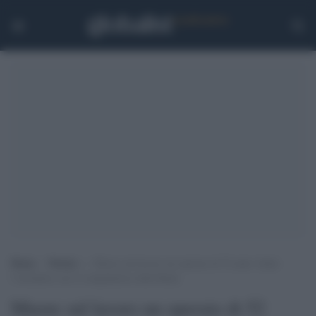
Home
>
Notizie
>
Muore sul lavoro un operaio di 52 anni: fatale
l’incidente con il compattatore della Riam
Muore sul lavoro un operaio di 52