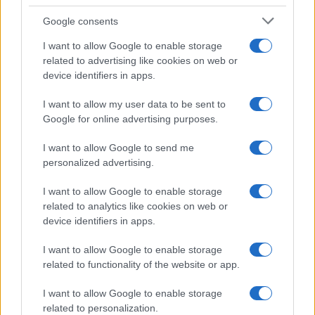
Syndication
Culture
Google consents
Salute
Globalist
I want to allow Google to enable storage
related to advertising like cookies on web or
Megachip
Globalscience
device identifiers in apps.
GiULia
Globalsport
I want to allow my user data to be sent to
Google for online advertising purposes.
Prima Pagina
I want to allow Google to send me
personalized advertising.
Giornale dello
Chi siamo
I want to allow Google to enable storage
Spettacolo
related to analytics like cookies on web or
Contributors
device identifiers in apps.
Wondernet
Facebook
I want to allow Google to enable storage
Giuliana Sgrena
related to functionality of the website or app.
Twitter
I want to allow Google to enable storage
Google News
related to personalization.