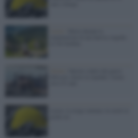
anni a Senago
Lavoro /
Muore durante la
manutenzione di una funivia, tragedia
in Val Gardena
Ortona /
Operaio colpito dal gancio
della gru, muore in ospedale: l'uomo
aveva 41 anni
Lavoro, la strage continua: tre morti in
poche ore