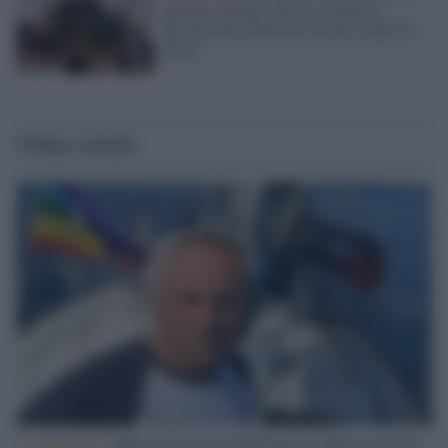
giovane italiano che ha vissuto la
drammatica alluvione che ha colpito il
Paese
Ultime notizie
L'intervista /
Marco Croatti e la Flottilla per Gaza: le nostre