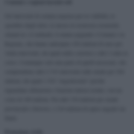
Comuni e regioni lasciati soli
Gli interventi di somma urgenza per la viabilità, lo
sgombro degli alvei, le messe in sicurezza essenziali,
stimati in 1,8 miliardi, li stanno pagando i Comuni e la
Regione, che hanno anticipato 436 milioni di euro per
3mila interventi, dei quali mille conclusi e altri 2 mila in
corso. Comunque solo una parte di quelli necessari, che
comprendono altri 2.743 interventi sulle strade per 540
milioni, dei quali 1.552 “urgentissimi” perché
riguardano abitazioni e frazioni tuttora isolate, con un
costo di 180 milioni. Poi altri 330 milioni per strade
provinciali e ferrovie, e 210 milioni di opere urgenti sui
fiumi.
Protezione civile