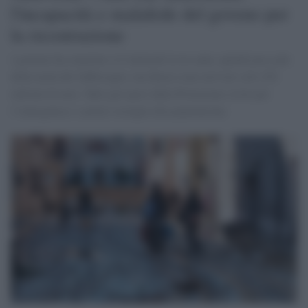
l'incapacità e malafede del goveno per
la ricostruzione
l governo ha stanziato 4,5 miliardi in tre anni, quindi poco più
della metà del fabbisogno, ma finora sono arrivati solo 230
milioni di euro. Tutti già spesi dalla Protezione civile per
l’emergenza e i primi sostegni alla popolazione.