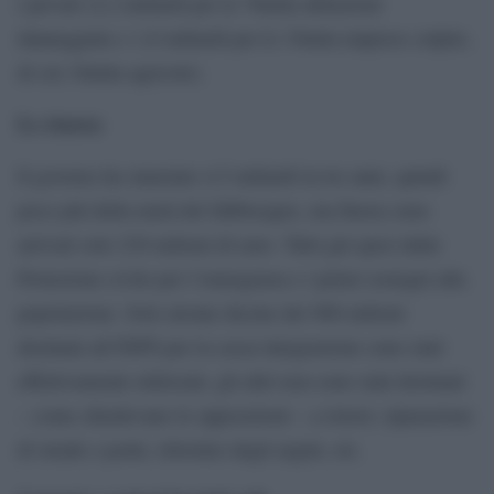
i privati (2,2 miliardi per le 70mila abitazioni
danneggiate e 1,8 miliardi per le 19mila imprese colpite,
di cui 10mila agricole).
Le risorse
Il governo ha stanziato 4,5 miliardi in tre anni, quindi
poco più della metà del fabbisogno, ma finora sono
arrivati solo 230 milioni di euro. Tutti già spesi dalla
Protezione civile per l’emergenza e i primi sostegni alla
popolazione. Solo alcune decine dei 900 milioni
destinati all’INPS per la cassa integrazione sono stati
effettivamente utilizzati, gli altri non sono stati destinati
– come chiedevano le opposizioni – a ristori, riparazione
di strade e ponti, rilristino degli argini, etc.