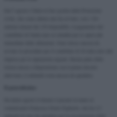
Dal 5 agosto è finita la fase gestita dalla Protezione
civile, che come ultimo atto ha avviato, con i 104
milioni rimasti dei 230 disponibili, il pagamento del
contributo di 5mila euro ai cittadini per le opere più
immediate delle abitazioni. Sono invece ancora da
avviare le procedure per il contributo di 20 mila euro alle
imprese per le riparazioni urgenti. Buona parte delle
risorse messe a disposizione con il primo decreto
alluvione (2 miliardi) resta ancora da spendere.
Il generalissimo
Da inizio agosto il timone è passato in mano al
commissario Francesco Paolo Figliuolo, che ha 2,5
miliardi di euro da spendere per la ricostruzione delle