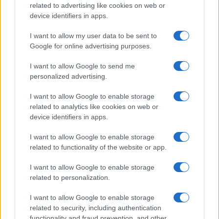
related to advertising like cookies on web or
Megachip
Globalscience
device identifiers in apps.
GiULia
Globalsport
I want to allow my user data to be sent to
Google for online advertising purposes.
Prima Pagina
I want to allow Google to send me
personalized advertising.
Giornale dello
Chi siamo
I want to allow Google to enable storage
Spettacolo
related to analytics like cookies on web or
Contributors
device identifiers in apps.
Wondernet
Facebook
I want to allow Google to enable storage
Giuliana Sgrena
related to functionality of the website or app.
Twitter
I want to allow Google to enable storage
Google News
related to personalization.
Mastodon
I want to allow Google to enable storage
related to security, including authentication
Cookie Policy
functionality and fraud prevention, and other