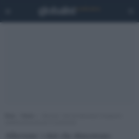
Home
>
Notizie
>
Alluvione: i dati che dimostrano l’incapacità e
malafede del goveno per la ricostruzione
Alluvione: i dati che dimostrano