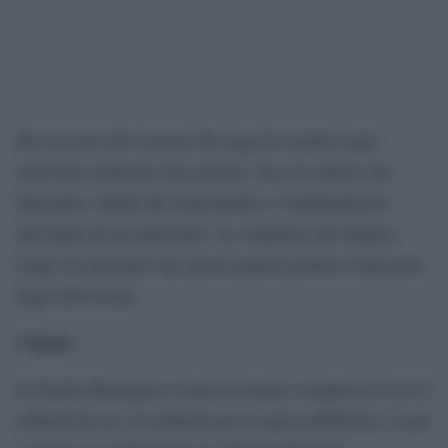
Bel servizio del Corsera che oggi fa il punto sugli
interventi (mancati) del governo. Ecco la sintesi che
fotografa i ritardi dei risarcimenti e l’inadeguatezza
dell’opera di ricostruzione. La conferma che Palazzo
Chigi sta giocando una sporca partita politica sulla pelle
degli alluvionati.
I danni
In Emilia-Romagna si stima un danno complessivo di 8,5
miliardi di cui 3,8 miliardi per le opere pubbliche e 4 per