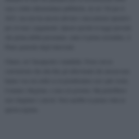
case e delle infrastrutture pubbliche, di cui 728 per il
2023, ma non ha ancora attivato i meccanismi operativi
per avviare i pagamenti. Questo perché la legge prevede
che prima debba presentare, entro il primo novembre, il
Piano generale degli interventi.
Chiaro, no? Incapacità e malafede. Forse con la
convinzione che alla fine gli alluvionati che ancora non
hanno viso un soldo se la prenderanno con i più vicini,
Comuni e Regione, e non col governo. Ma potrebbero
aver sbagliato i calcoli. Non sarebbe la prima volta in
questa regione.