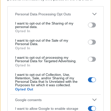
downstream participants.
Personal Data Processing Opt Outs
This information may also be disclosed by us to third parties
Il medagliere /
Europei di nuoto: Pellecani guida una super
on the IAB’s List of Downstream Participants that may further
I want to opt-out of the Sharing of my
Italia
disclose it to other third parties.
personal data.
Opted In
Please note that this website/app uses one or more Google
services and may gather and store information including but
I want to opt-out of the Sale of my
Personal Data.
not limited to your visit or usage behaviour. You may click to
Opted In
grant or deny consent to Google and its third-party tags to
use your data for below specified purposes in below Google
I want to opt-out of processing my
consent section.
Personal Data for Targeted Advertising.
Opted In
I want to opt-out of Collection, Use,
Retention, Sale, and/or Sharing of my
Personal Data that Is Unrelated with the
Purposes for which it was collected.
Opted Out
Syndication
Culture
Google consents
Salute
Globalist
I want to allow Google to enable storage