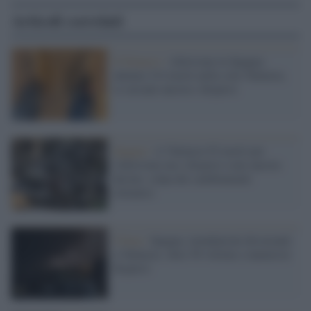
Articoli correlati
Il bilancio /
Alluvione in Spagna:
almeno 214 morti nella sola Valencia,
si cercano ancora i dispersi
Spagna /
A Valencia 92 morti per
l'alluvione ma i dispersi sono ancora
decine: colpa dei cambiamenti
climatici
Clima /
Spagna, inondazioni devastanti
a Valencia: oltre 50 vittime e numerosi
dispersi