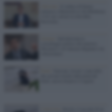
Alluvione /
Il sindaco di Faenza
annuncia a Mattarella la 'disobbedienza
civile' per salvare la città dalla
burocrazia
Governo /
Sull'alluvione lo
sciacallaggio politico del ministro
Musumeci e di Galeazzo Bignami è da
voltastomaco
Friuli /
Natisone: trovati i corpi delle
due giovani travolte dalla piena del
fiume, ancora disperso il ragazzi
L'intervista /
Brasile, il racconto di un