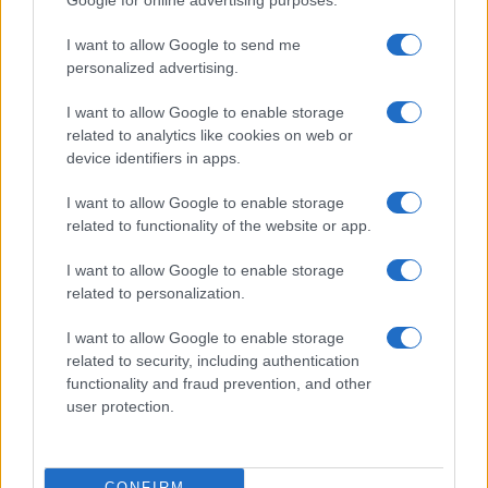
Google for online advertising purposes.
Prima Pagina
I want to allow Google to send me
personalized advertising.
Giornale dello
Chi siamo
I want to allow Google to enable storage
Spettacolo
related to analytics like cookies on web or
Contributors
device identifiers in apps.
Wondernet
Facebook
I want to allow Google to enable storage
Giuliana Sgrena
related to functionality of the website or app.
Twitter
I want to allow Google to enable storage
Google News
related to personalization.
Mastodon
I want to allow Google to enable storage
related to security, including authentication
Cookie Policy
functionality and fraud prevention, and other
user protection.
Preferenze Privacy
CONFIRM