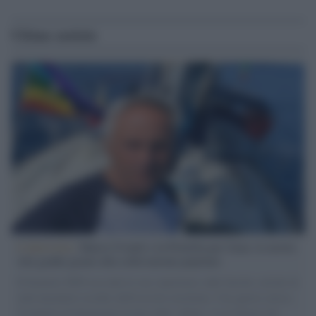
Ultime notizie
L'intervista /
Marco Croatti e la Flottilla per Gaza: le nostre
vele gonfie grazie alla sollevazione popolare
Il Senatore M5S racconta la sua esperienza sulle barche cariche di
aiuti umanitari assalite dall'esercito israeliano. Una guerra atroce,
il tentativo di disumanizzazione delle vittime, il servilismo del