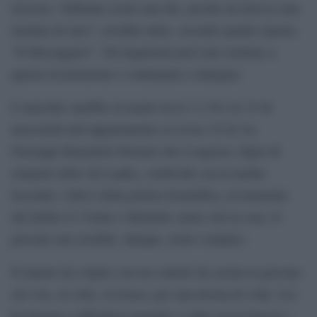
irrisorio “Abbiamo avuto una lite, perché mi doveva una
trentina di euro”, avrebbe detto, secondo quanto riporta
“Il Messaggero”. Gli inquirenti però non credono a
questa ricostruzione e continuano a indagare.
L’omicidio sarebbe avvenuto tra le 11.30 e le 15 di
mercoledì nell’appartamento al civico 25 di via
Giuseppe Benedetto Dusmet che il ragazzo, figlio di
emigrati dello Sri Lanka, condivide con la madre.
Secondo i rilievi della polizia Scientifica, al momento
del delitto il 17enne e Michelle erano soli in casa. Il
giovane non avrebbe, dunque, avuto complici.
Il minore ha colpito con un coltello da cucina la giovane
sul viso, al collo, al torace, per una decina di volte. Lei
ha provato a difendersi parando i colpi con le braccia –