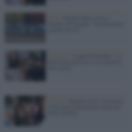
Roma /
Michelle Marie Causo, i
funerali a Primavalle: "Non facciamoci
giustizia da soli"
Primavalle /
Il padre di Michelle: "Lo
Stato faccia giustizia o c'è la giustizia
della strada"
Il delitto /
Michelle Causo, l'assassino
al Gip parla di una lite per un piccolo
debito di droga