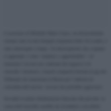
L’assassino di Michelle Marie Causo, un diciassettenne
romano nato in una famiglia originaria dello Sri Lanka, è
stato interrogato a lungo. Un interrogatorio che a quanto
si apprende, è stato “analitico e approfondito”. Al
momento l’accusa nei confronti del ragazzo è di
omicidio volontario e lunedì comparirà davanti al gip del
Tribunale dei minorenni di Roma per l’udienza di
convalida dell’arresto. Accusa che potrebbe aggravarsi.
Secondo le prime dichiarazioni rilasciate dal giovane, la
causa dell’omicidio sarebbe da ricondurre a un debito