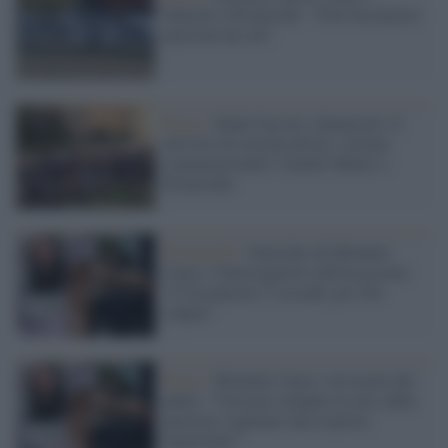
funerali a Primavalle: "Non facciamoci
giustizia da soli"
Roma /
Saluti fascisti, denunciati 12
attivisti di estrema destra: stavano
commemorando i fratelli Mattei a
Primavalle
Primavalle /
Omicidio di Michelle
Causo, l'interrogatorio dell'assassino:
"Ci ho pensato 5 secondi, poi l'ho
colpita"
Roma /
Michelle Causo, l'avvocato del
padre: "Versioni campate in aria, dalla
giustizia vogliamo una risposta
importante"