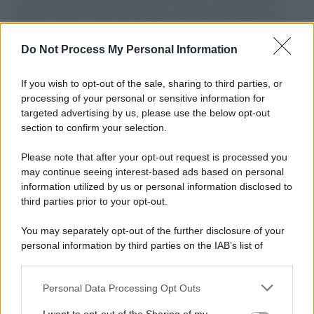
governo italiano e degli altri europei, il ritorno al colonialismo.
L'importanza dei movimenti.
Do Not Process My Personal Information
Musica /
Al maestro Francesco Guccini
If you wish to opt-out of the sale, sharing to third parties, or
processing of your personal or sensitive information for
targeted advertising by us, please use the below opt-out
section to confirm your selection.
Il ricordo /
Quando Guccini raccontava le "Cronache
epafaniche": l'intervista all'artista che si definiva un
Please note that after your opt-out request is processed you
'narratore'
may continue seeing interest-based ads based on personal
information utilized by us or personal information disclosed to
third parties prior to your opt-out.
Lo studio /
Disinformazione russa e destra: anche la
You may separately opt-out of the further disclosure of your
macchina propagandistica di Putin dietro la crisi di Ceuta
personal information by third parties on the IAB’s list of
downstream participants.
Personal Data Processing Opt Outs
This information may also be disclosed by us to third parties
Tendenze /
Sale il numero degli acquisti online in Europa e
on the IAB’s List of Downstream Participants that may further