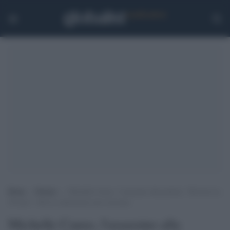
Home
>
Notizie
>
Michelle Causo, l’assassino alla polizia: “Mi doveva
30 euro”. Ma la confessione non convince
Michelle Causo, l'assassino alla