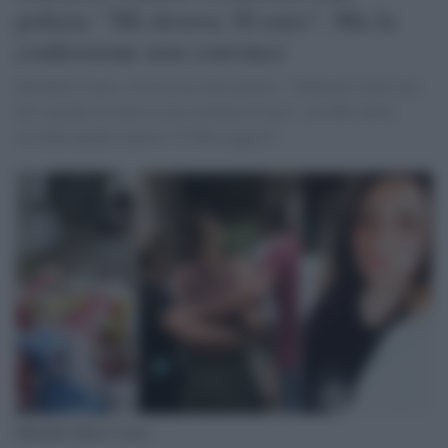
polizia: "Mi doveva 30 euro". Ma la
confessione non convince
Michelle Causo, l'assassino alla polizia: "Abbiamo avuto una
lite, perché mi doveva una trentina di euro", avrebbe detto,
secondo quanto riporta "Il Messaggero”.
Michelle Marie Causo