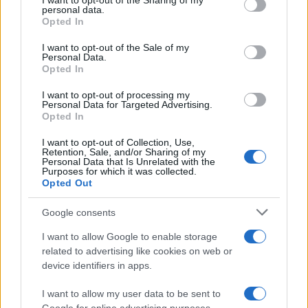
I want to opt-out of the Sharing of my
aumentano le vendite di articoli second hand
disclose it to other third parties.
personal data.
Opted In
Please note that this website/app uses one or more Google
services and may gather and store information including but
I want to opt-out of the Sale of my
Personal Data.
not limited to your visit or usage behaviour. You may click to
Opted In
grant or deny consent to Google and its third-party tags to
use your data for below specified purposes in below Google
I want to opt-out of processing my
consent section.
Personal Data for Targeted Advertising.
Opted In
I want to opt-out of Collection, Use,
Retention, Sale, and/or Sharing of my
Personal Data that Is Unrelated with the
Purposes for which it was collected.
Opted Out
Syndication
Culture
Google consents
Salute
Globalist
I want to allow Google to enable storage
related to advertising like cookies on web or
Megachip
Globalscience
device identifiers in apps.
GiULia
Globalsport
I want to allow my user data to be sent to