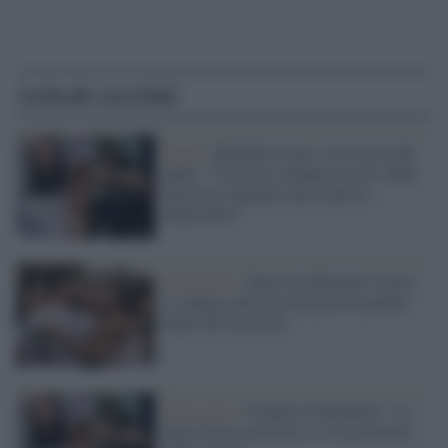
Articoli correlati
Roma /
Michelle Causo, l'avvocato del
padre: "Versioni campate in aria, dalla
giustizia vogliamo una risposta
importante"
Primavalle /
Morte di Michelle Causo,
si indaga sulla rete dei piccoli pusher
legati all'assassino
Primavalle /
Il padre di Michelle: "Lo
Stato faccia giustizia o c'è la giustizia