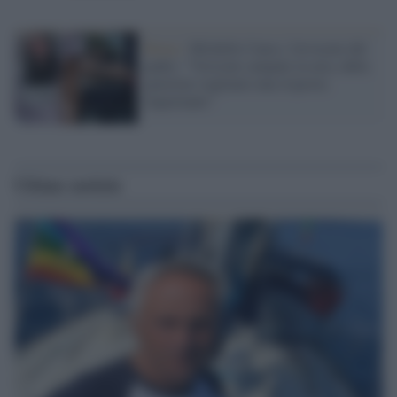
Roma /
Michelle Causo, l'avvocato del
padre: "Versioni campate in aria, dalla
giustizia vogliamo una risposta
importante"
Ultime notizie