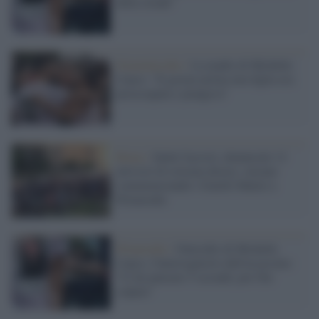
della strada"
Femminicidio /
La madre di Michelle
Causo: "Il giorno prima mia figlia era
preoccupata e piangeva"
Roma /
Saluti fascisti, denunciati 12
attivisti di estrema destra: stavano
commemorando i fratelli Mattei a
Primavalle
Primavalle /
Omicidio di Michelle
Causo, l'interrogatorio dell'assassino:
"Ci ho pensato 5 secondi, poi l'ho
colpita"