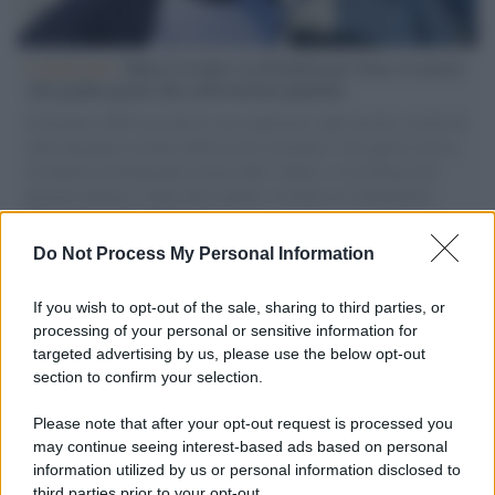
L'intervista /
Marco Croatti e la Flottilla per Gaza: le nostre
vele gonfie grazie alla sollevazione popolare
Il Senatore M5S racconta la sua esperienza sulle barche cariche di
aiuti umanitari assalite dall'esercito israeliano. Una guerra atroce,
il tentativo di disumanizzazione delle vittime, il servilismo del
governo italiano e degli altri europei, il ritorno al colonialismo.
L'importanza dei movimenti.
Do Not Process My Personal Information
Cinema /
James Gray, dopo “I padroni della notte” torna alla
mafia russa con “Paper Tiger”
If you wish to opt-out of the sale, sharing to third parties, or
processing of your personal or sensitive information for
targeted advertising by us, please use the below opt-out
section to confirm your selection.
L'evento /
Papa Leone XIV all'Unesco: storica visita a Parigi
il 25 settembre
Please note that after your opt-out request is processed you
may continue seeing interest-based ads based on personal
information utilized by us or personal information disclosed to
third parties prior to your opt-out.