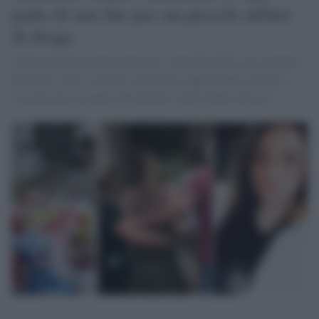
parla di una lite per un piccolo debito
di droga
Il diciassettenne interrogato per l'omicidio della sua coetanea,
Michelle Causo, avrebbe confermato oggi davanti al Gip la
versione già resa agli investigatori subito dopo l'arresto.