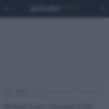
Home
>
Notizie
>
Michelle Causo, l’assassino al Gip parla di una lite
per un piccolo debito di droga
Michelle Causo, l'assassino al Gip