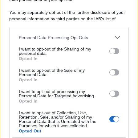
L'inchiesta /
Attentato a Ranucci, arrestato Valter Lavitola:
You may separately opt-out of the further disclosure of your
per la procura è il mandante
personal information by third parties on the IAB’s list of
downstream participants.
Personal Data Processing Opt Outs
This information may also be disclosed by us to third parties
Il ritrovamento /
La moneta che vide l'invasione Cartagine in
on the IAB’s List of Downstream Participants that may further
I want to opt-out of the Sharing of my
Sicilia
disclose it to other third parties.
personal data.
Opted In
Please note that this website/app uses one or more Google
services and may gather and store information including but
I want to opt-out of the Sale of my
Personal Data.
not limited to your visit or usage behaviour. You may click to
Opted In
grant or deny consent to Google and its third-party tags to
use your data for below specified purposes in below Google
I want to opt-out of processing my
consent section.
Personal Data for Targeted Advertising.
Opted In
I want to opt-out of Collection, Use,
Retention, Sale, and/or Sharing of my
Personal Data that Is Unrelated with the
Purposes for which it was collected.
Opted Out