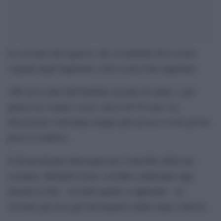
La versione del ragazzo, che ovviamente deve essere
vagliata dagli inquirenti e deve essere ben soppesato.
«Mi aveva dato dell’hashish, un paio di canne, e per
questo era venuta a casa: voleva 20-30 euro. La
discussione è diventata sempre più accesa e io ho poi ho
preso il coltello».
Il diciassettenne interrogato per l’omicidio della sua
coetanea, Michelle Causo, avrebbe confermato oggi
davanti al Gip – secondo quanto si apprende – la
versione già resa agli investigatori subito dopo l’arresto.