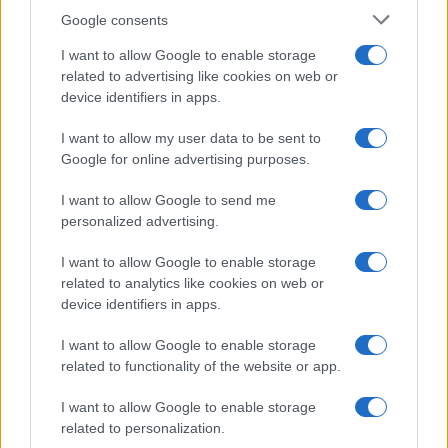
Syndication
Culture
Google consents
Salute
Globalist
I want to allow Google to enable storage
related to advertising like cookies on web or
Megachip
Globalscience
device identifiers in apps.
GiULia
Globalsport
I want to allow my user data to be sent to
Google for online advertising purposes.
Prima Pagina
I want to allow Google to send me
personalized advertising.
Giornale dello
Chi siamo
I want to allow Google to enable storage
Spettacolo
related to analytics like cookies on web or
Contributors
device identifiers in apps.
Wondernet
Facebook
I want to allow Google to enable storage
Giuliana Sgrena
related to functionality of the website or app.
Twitter
I want to allow Google to enable storage
Google News
related to personalization.