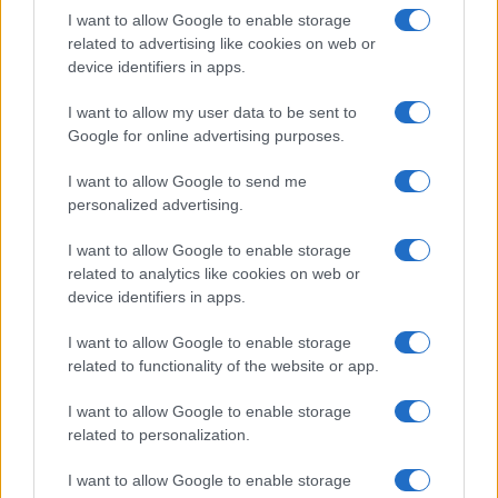
Salute
Globalist
I want to allow Google to enable storage
related to advertising like cookies on web or
Megachip
Globalscience
device identifiers in apps.
GiULia
Globalsport
I want to allow my user data to be sent to
Google for online advertising purposes.
Prima Pagina
I want to allow Google to send me
personalized advertising.
Giornale dello
Chi siamo
I want to allow Google to enable storage
Spettacolo
related to analytics like cookies on web or
Contributors
device identifiers in apps.
Wondernet
Facebook
I want to allow Google to enable storage
Giuliana Sgrena
related to functionality of the website or app.
Twitter
I want to allow Google to enable storage
Google News
related to personalization.
Mastodon
I want to allow Google to enable storage