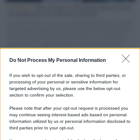
L'intervista /
Marco Croatti e la Flottilla per Gaza: le nostre
vele gonfie grazie alla sollevazione popolare
Il Senatore M5S racconta la sua esperienza sulle barche cariche di
aiuti umanitari assalite dall'esercito israeliano. Una guerra atroce,
il tentativo di disumanizzazione delle vittime, il servilismo del
governo italiano e degli altri europei, il ritorno al colonialismo.
L'importanza dei movimenti.
Do Not Process My Personal Information
Perché i centri di intrattenimento per famiglie investono in
attrazioni ad alta tecnologia
If you wish to opt-out of the sale, sharing to third parties, or
processing of your personal or sensitive information for
targeted advertising by us, please use the below opt-out
section to confirm your selection.
Il conflitto /
La mafia russa e l'arma del caos
Please note that after your opt-out request is processed you
may continue seeing interest-based ads based on personal
information utilized by us or personal information disclosed to
third parties prior to your opt-out.
Tel Aviv /
Netanyahu si smarca da Trump: "Israele farà tutto