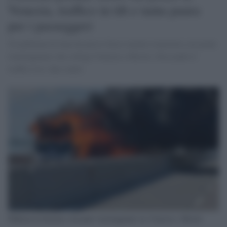
Venezia, traffico in tilt e tanta paura
per i passeggeri
Un pullman di linea ha preso fuoco mentre transitava sul ponte
translagunare che collega Venezia a Mestre, bloccando il
traffico tra i due centri.
Pullman in fiamme sul ponte translagunale tra Venezia e Mestre