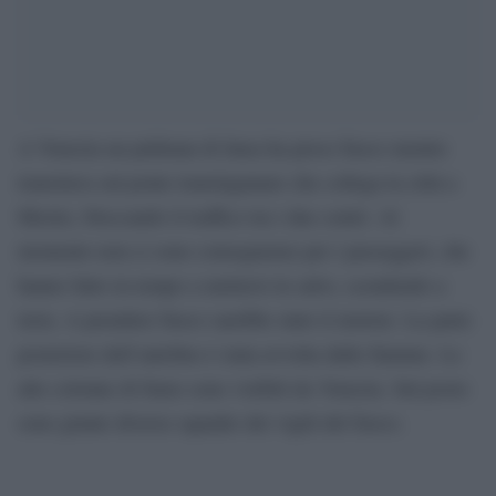
A Venezia un pullman di linea ha preso fuoco mentre
transitava sul ponte translagunare che collega la città a
Mestre, bloccando il traffico tra i due centri. Al
momento non ci sono conseguenze per i passeggeri, che
hanno fatto in tempo a mettersi in salvo, scendendo a
terra. A prendere fuoco sarebbe stato il motore. La parte
posteriore dell’autobus è stata avvolta dalle fiamme. Le
alte colonne di fumo sono visibili da Venezia. Sul posto
sono giunte diverse squadre dei vigili del fuoco.