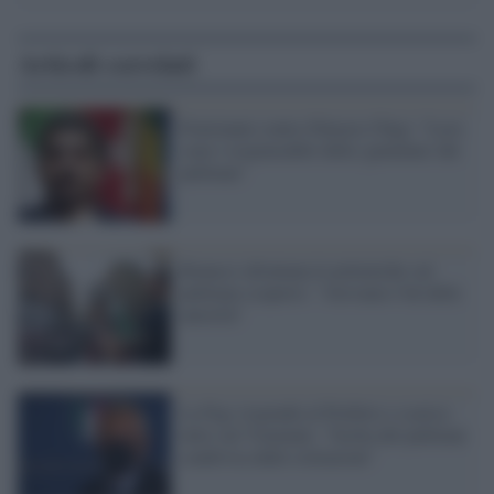
Articoli correlati
Fratoianni contro Palazzo Chigi: "Loro
sono i responsabili della 'genialata' del
pullman"
Bonucci allontana le polemiche sul
pullman scoperto: "Avevamo l'ok delle
autorità"
La Figc risponde al Prefetto e scarica
tutto sul Viminale: "Scelta del pullman
condivisa dalle istituzioni"