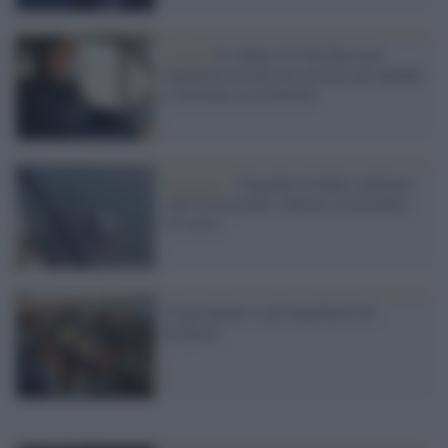
Covid /
Il sindaco di San Bassano
organizza un bus per portare gli anziani
a vaccinarsi a Cremona
Incidente /
Tragedia in India: pullman
cade da un ponte e finisce in un fiume,
32 morti
Cisgiordania, è già apartheid nei
trasporti