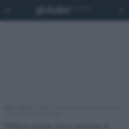
Home
>
Notizie
>
Pullman prende fuoco sul ponte di Venezia, traffico
in tilt e tanta paura per i passeggeri
Pullman prende fuoco sul ponte di