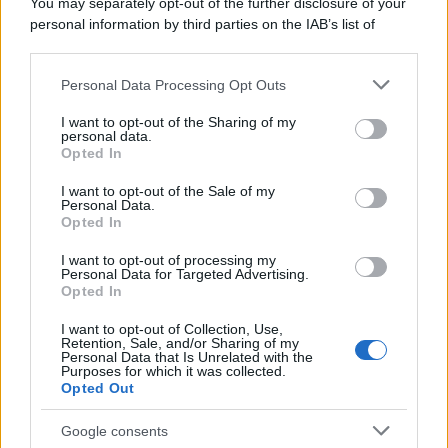
You may separately opt-out of the further disclosure of your
quello che è necessario per la sua sicurezza"
personal information by third parties on the IAB’s list of
downstream participants.
Personal Data Processing Opt Outs
This information may also be disclosed by us to third parties
La riflessione /
Pace, disarmo e Ucraina: il centrosinistra
on the IAB’s List of Downstream Participants that may further
I want to opt-out of the Sharing of my
non trasformi il riarmo europeo in una battaglia interna per
disclose it to other third parties.
personal data.
le primarie
Opted In
Please note that this website/app uses one or more Google
services and may gather and store information including but
I want to opt-out of the Sale of my
Personal Data.
not limited to your visit or usage behaviour. You may click to
Opted In
grant or deny consent to Google and its third-party tags to
use your data for below specified purposes in below Google
I want to opt-out of processing my
consent section.
Personal Data for Targeted Advertising.
Opted In
I want to opt-out of Collection, Use,
Retention, Sale, and/or Sharing of my
Personal Data that Is Unrelated with the
Purposes for which it was collected.
Opted Out
Syndication
Culture
Google consents