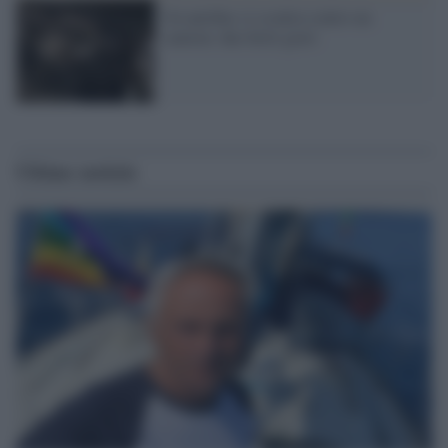
Un autobus si scontra contro un
camion: due feriti gravi
Ultime notizie