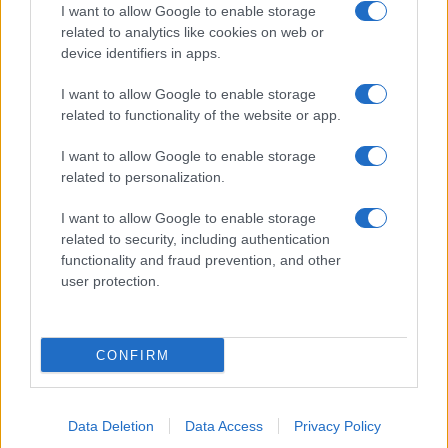
Giornale dello
Chi siamo
I want to allow Google to enable storage
Spettacolo
related to analytics like cookies on web or
Contributors
device identifiers in apps.
Wondernet
Facebook
I want to allow Google to enable storage
Giuliana Sgrena
related to functionality of the website or app.
Twitter
I want to allow Google to enable storage
Google News
related to personalization.
Mastodon
I want to allow Google to enable storage
related to security, including authentication
Cookie Policy
functionality and fraud prevention, and other
user protection.
Preferenze Privacy
CONFIRM
©2021 Globalist.it • All right reserved.
Data Deletion
Data Access
Privacy Policy
Syndication