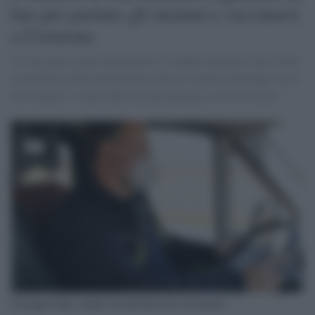
bus per portare gli anziani a vaccinarsi
a Cremona
Con un gesto molto pragmatico il sindaco del paese ha ovviato
il problema delle prenotazioni che da 2 giorni coinvolge l'Asst
di Cremona "c'erano fiale ma non pazienti, così ho risolto"
Giuseppe Papa, sindaco di San Bassano (Cremona)