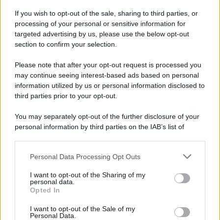
L'attesa /
Un estate di calcio: tra Mondiali e Serie A
If you wish to opt-out of the sale, sharing to third parties, or
processing of your personal or sensitive information for
targeted advertising by us, please use the below opt-out
section to confirm your selection.
Imperialismo /
Petrolio e prepotenze di Trump: una società
legata a 'Donald' vuole perforare la Groenlandia senza
Please note that after your opt-out request is processed you
autorizzazione
may continue seeing interest-based ads based on personal
information utilized by us or personal information disclosed to
third parties prior to your opt-out.
Musica /
Al maestro Francesco Guccini
You may separately opt-out of the further disclosure of your
personal information by third parties on the IAB’s list of
downstream participants.
Personal Data Processing Opt Outs
This information may also be disclosed by us to third parties
Il ricordo /
Quando Guccini raccontava le "Cronache
on the IAB’s List of Downstream Participants that may further
I want to opt-out of the Sharing of my
epafaniche": l'intervista all'artista che si definiva un
disclose it to other third parties.
personal data.
'narratore'
Opted In
Please note that this website/app uses one or more Google
services and may gather and store information including but
I want to opt-out of the Sale of my
Personal Data.
not limited to your visit or usage behaviour. You may click to