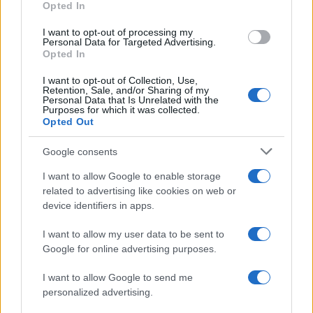
Opted In
grant or deny consent to Google and its third-party tags to
use your data for below specified purposes in below Google
I want to opt-out of processing my
consent section.
Personal Data for Targeted Advertising.
Opted In
I want to opt-out of Collection, Use,
Retention, Sale, and/or Sharing of my
Personal Data that Is Unrelated with the
Purposes for which it was collected.
Opted Out
Syndication
Culture
Google consents
Salute
Globalist
I want to allow Google to enable storage
related to advertising like cookies on web or
Megachip
Globalscience
device identifiers in apps.
GiULia
Globalsport
I want to allow my user data to be sent to
Google for online advertising purposes.
Prima Pagina
I want to allow Google to send me
personalized advertising.