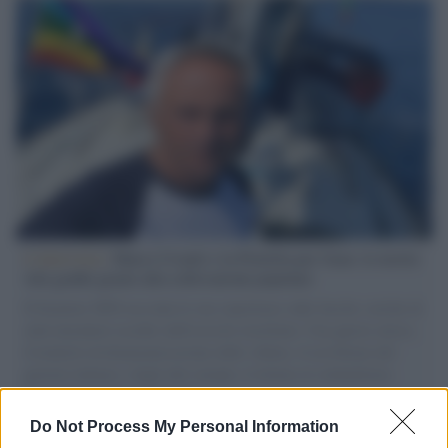
L'intervista /
Marco Croatti e la Flottilla per Gaza: le nostre
vele gonfie grazie alla sollevazione popolare
Il Senatore M5S racconta la sua esperienza sulle barche cariche di
aiuti umanitari assalite dall'esercito israeliano. Una guerra atroce,
il tentativo di disumanizzazione delle vittime, il servilismo del
governo italiano e degli altri europei, il ritorno al colonialismo.
L'importanza dei movimenti.
Do Not Process My Personal Information