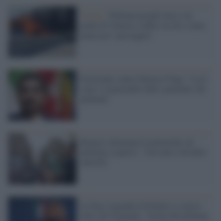
Veneto /
Pullman prende fuoco sul
ponte di Venezia, traffico in tilt e tanta
paura per i passeggeri
Fratoianni contro Palazzo Chigi: "Loro
sono i responsabili della 'genialata' del
pullman"
Bonucci allontana le polemiche sul
pullman scoperto: "Avevamo l'ok delle
autorità"
La Figc risponde al Prefetto e scarica
tutto sul Viminale: "Scelta del pullman