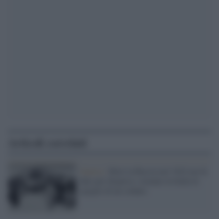
Articoli correlati
Guerra /
Morì in Russia nel 1942 ma fu
dato per disperso: tornano in Italia le
spoglie di un soldato