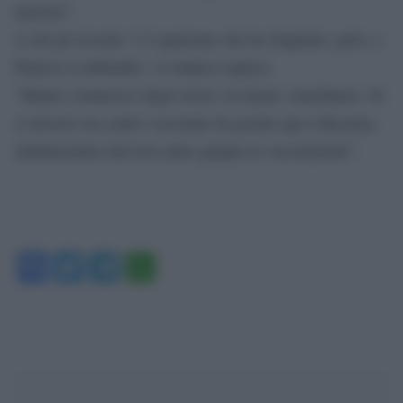
maestre”.
A chi gli ricorda “c’è qualcuno che ha sbagliato, però, a
Palazzo Lombardia”, il sindaco replica:
“Hanno commesso degli errori, fa niente, rimediamo. Se
ci dessero un centro vaccinale da gestire qui a Bassano,
chiuderemmo davvero entro giugno le vaccinazioni”.
Facebook
Twitter
Telegram
WhatsApp