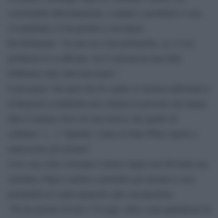
concittadini ultraottantenni, è andato a prenderli a casa
col pullman e li ha portati a vaccinarsi.
Ha dichiarato: “Io non sto a far polemiche, se c’è un
problema lo si affronta. Se il sistema ha una falla
dobbiamo dare tutti una mano”.
E prosegue:“Da quel che ho capito il sistema informatico
di Regione Lombardia non chiama le persone che hanno
dato il numero fisso di casa invece che quello di
cellulare” […] “Quindi c’erano le fiale Pfizer aperte e
mancavano gli anziani”.
Così, una volta visionato l’elenco degli over 80 della sua
cittadina, Papa è andato a prendere gli anziani a casa
portandoli al centro preposto alla vaccinazione.
“Ne ho portati 20 ieri e 30 oggi, oltre a una quindicina di