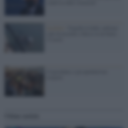
condivisa dalle istituzioni"
Incidente /
Tragedia in India: pullman
cade da un ponte e finisce in un fiume,
32 morti
Cisgiordania, è già apartheid nei
trasporti
Ultime notizie