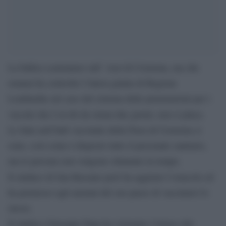
La bufera scatenatasi sull’ Asst di Cremona, ma che
oramai ha coinvolto l’intera giunta di Regione
Lombardia sul caso del sistema delle prenotazioni per i
vaccini che è in tilt da ormai due giorni, non si placa.
Le fiale nell’hub vaccinale della Fiera di Cremona ci
sono, così come è disposto tutto il personale sanitario,
ma le persone non vengono chiamate in tempo.
Il sindaco di San Bassano però ha aggirato l’ostacolo ed
ha permesso agli anziani del suo paese di vaccinarsi lo
stesso.
Il sindaco Giuseppe Papa ha visionato l’elenco dei