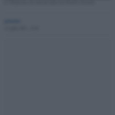
Le 305 persone che sbarcano dalla nave Diciotti a Pozzallo.
globalist
14 Aprile 2023 - 14.58