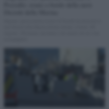
Pozzallo: erano a bordo della nave
Diciotti della Marina
Migranti, questa mattina al porto di Pozzallo ha attraccato la
nave Diciotti della Marina militare italiana. A bordo, 305
migranti: 296 uomini, una donna e otto minori (di cui 5 non
accompagnati).