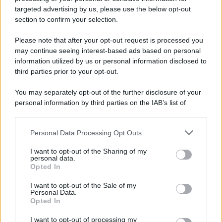
targeted advertising by us, please use the below opt-out
section to confirm your selection.
Il conflitto /
La mafia russa e l'arma del caos
Please note that after your opt-out request is processed you
may continue seeing interest-based ads based on personal
information utilized by us or personal information disclosed to
third parties prior to your opt-out.
Tel Aviv /
Netanyahu si smarca da Trump: "Israele farà tutto
You may separately opt-out of the further disclosure of your
quello che è necessario per la sua sicurezza"
personal information by third parties on the IAB’s list of
downstream participants.
Personal Data Processing Opt Outs
This information may also be disclosed by us to third parties
La riflessione /
Pace, disarmo e Ucraina: il centrosinistra
on the IAB’s List of Downstream Participants that may further
I want to opt-out of the Sharing of my
non trasformi il riarmo europeo in una battaglia interna per
disclose it to other third parties.
personal data.
le primarie
Opted In
Please note that this website/app uses one or more Google
services and may gather and store information including but
I want to opt-out of the Sale of my
Personal Data.
not limited to your visit or usage behaviour. You may click to
Opted In
grant or deny consent to Google and its third-party tags to
use your data for below specified purposes in below Google
I want to opt-out of processing my