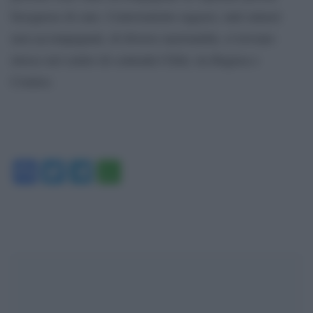
bisognose di cure. Centoventotto ragazzi, tutti minori
non accompagnati, di diverse nazionalità, si trovano
invece nel centro di contrada Cifali, tra Ragusa e
Comiso.
Facebook
Twitter
Telegram
WhatsApp