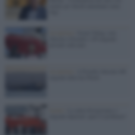
mentre gli sbarchi aumentano senza
Ong"
Accoglienza /
Ocean Viking, sono
sbarcato a Pozzallo i 295 migranti
presenti sulla nave
Accoglienza /
A Pozzallo sbarcano 406
migranti dalla Sea Watch
Scenari /
La calura ferrogostana e i
migranti deportati: qual è il problema?