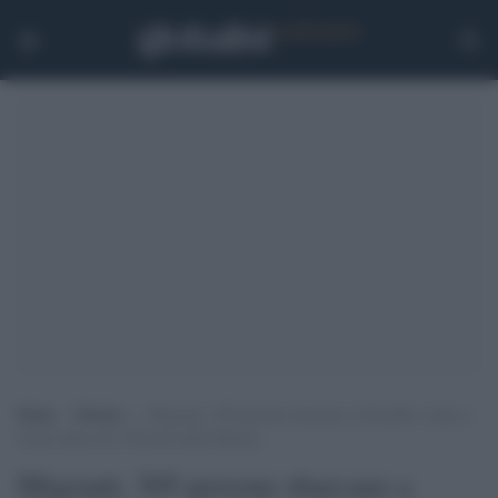
Home
>
Notizie
>
Migranti, 305 persone sbarcano a Pozzallo: erano a
bordo della nave Diciotti della Marina
Migranti, 305 persone sbarcano a