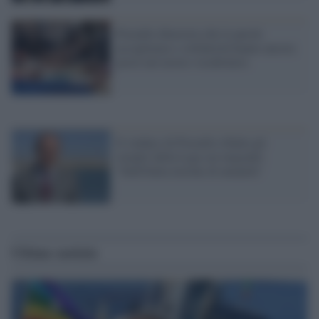
Pozzallo dimostra che le parole
accoglienza e solidarietà hanno ancora
posto nel nostro vocabolario
Il sindaco di Pozzallo ribalta gli
strepiti della Lega sui migranti:
"Dall'Italia lezione di umanità"
Ultime notizie