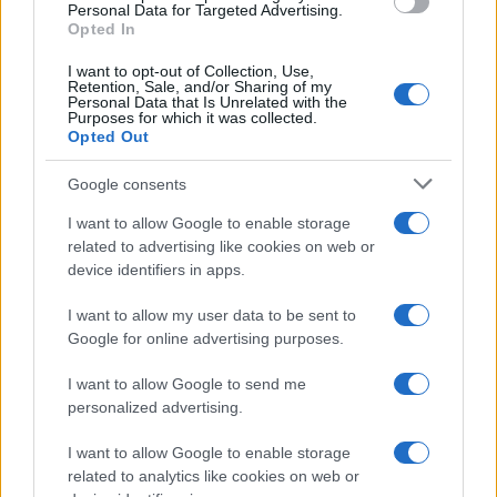
consent section.
Personal Data for Targeted Advertising.
Opted In
I want to opt-out of Collection, Use,
Retention, Sale, and/or Sharing of my
Personal Data that Is Unrelated with the
Purposes for which it was collected.
Opted Out
Syndication
Culture
Google consents
Salute
Globalist
I want to allow Google to enable storage
related to advertising like cookies on web or
Megachip
Globalscience
device identifiers in apps.
GiULia
Globalsport
I want to allow my user data to be sent to
Google for online advertising purposes.
Prima Pagina
I want to allow Google to send me
personalized advertising.
Giornale dello
Chi siamo
I want to allow Google to enable storage
Spettacolo
related to analytics like cookies on web or
Contributors