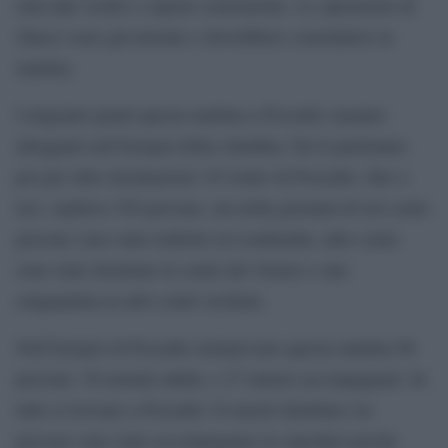
stati dati vestiti e coperte isotermiche. Le operazioni di
sbarco sono già iniziate e dovrebbero concludersi in
mattina.
I migranti giunti questa mattina a Pozzallo saranno
alloggiati nell’hotspot della cittadina. Da lì partiranno
poi per altre destinazioni. Il Centro di Pozzallo, fino a
ieri, ospitava 350 persone, ma nella giornata di ieri cento
persone sono state traferite in Lombardia, altre cento
sono state destinate in centri del Veneto e una
cinquantina in altri centri siciliani.
Nell’hotspot di Pozzallo rimanevano questa mattina 96
persone: 30 uomini adulti, e 27 minori accompagnati. In
tutto si trovano a Pozzallo 34 nuclei familiari; tre
persone sono state accompagnate in ospedale perché