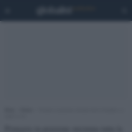
Home
>
Notizie
>
Primario in pensione stermina tutta la famiglia e si
toglie la vita
Primario in pensione stermina tutta la