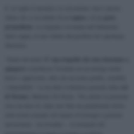
E’ al vaglio il movente e le circostanze: non è ancora
raptus
gesto
chiaro che si sia trattato di un
o di un
premeditato
. La tragedia è avvenuta nell’abitazione
della coppia, in una villetta alla periferia del capoluogo
abruzzese.
E’ una tragedia che non riusciamo a
“Siamo devastati.
spiegarci
: il professor Vicentini era un urologo molto
bravo e apprezzato, oltre che un uomo gentile, sensibile
Asl
e disponibile”. Lo ha detto il direttore generale della
di Teramo
, Maurizio Di Giosia. “Era andato in pensione
circa un mese fa, dopo aver fatto un grandissimo lavoro
nella nostra azienda, nel reparto di urologia a gestione
universitaria – ha ricordato -. Al momento del
pensionamento il reparto è tornato a gestione