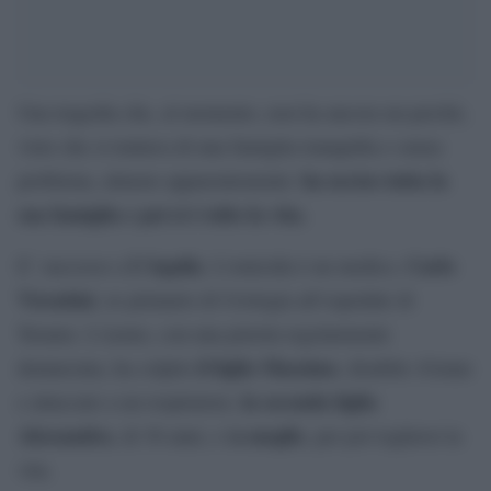
Una tragedia che, al momento, non ha ancora un perché,
visto che si trattava di una famiglia tranquilla e senza
ha ucciso tutta la
problema, almeno apparentemente:
sua famiglia e poi si è tolto la vita.
L’Aquila
Carlo
E’ successo a
. L’omicida è un medico,
Vicentini
, ex primario di Urologia all’ospedale di
Teramo. L’uomo, con una pistola regolarmente
il figlio Massimo
denunciata, ha colpito
, disabile 43enne
la seconda figlia
e attaccato a un respiratore,
Alessandra
a moglie
, di 36 anni, e l
, per poi togliersi la
vita.