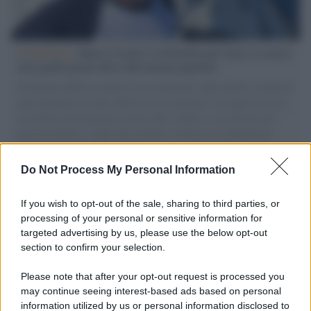
L'intervista /
Marco Croatti e la Flottilla per Gaza: le nostre
vele gonfie grazie alla sollevazione popolare
Il Senatore M5S racconta la sua esperienza sulle barche cariche di
aiuti umanitari assalite dall'esercito israeliano. Una guerra atroce,
il tentativo di disumanizzazione delle vittime, il servilismo del
governo italiano e degli altri europei, il ritorno al colonialismo.
L'importanza dei movimenti.
Do Not Process My Personal Information
L'anniversario /
90 anni di Yves Saint Laurent, tra moda e
scandali
If you wish to opt-out of the sale, sharing to third parties, or
processing of your personal or sensitive information for
targeted advertising by us, please use the below opt-out
section to confirm your selection.
Perché i centri di intrattenimento per famiglie investono in
attrazioni ad alta tecnologia
Please note that after your opt-out request is processed you
may continue seeing interest-based ads based on personal
information utilized by us or personal information disclosed to