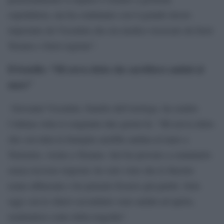
ospedaliera, ma ha continuato con il grande lavoro
impostato da Vicentini che era medico ricercato da fuori
Teramo e fuori regione”.
Il fratello: “Mi aveva detto che sarebbero andati al
mare”
Giovanni Vicentini, fratello dell’urologo, ha sentito
l’ultima volta il congiunto due giorni fa: “Mi aveva detto
che con tutta la famiglia sarebbe andata al mare a
Tortoreto, vicino a Teramo. Ieri ho provato a contattarlo
senza ricevere risposta: ho solo visto che le finestre
erano abbassate e ho pensato fossero già partiti. Solo
oggi con le chiavi secondarie sono andati ad aprire,
rendendosi conto della tragedia”.