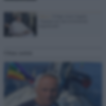
Chiesa /
Il Papa visita l'Aquila:
"Impegno per una ricostruzione
lungimirante"
Ultime notizie