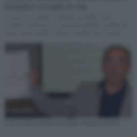
famiglia e si toglie la vita
E' successo a L'Aquila. L'omicida è un medico, Carlo
Vicentini, ex primario di Urologia all'ospedale di Teramo. Ha
ucciso il figlio disabile, la figlia, la moglie e poi si uccide
Carlo Vicentini, ex primario di Urologia all'ospedale di Teramo