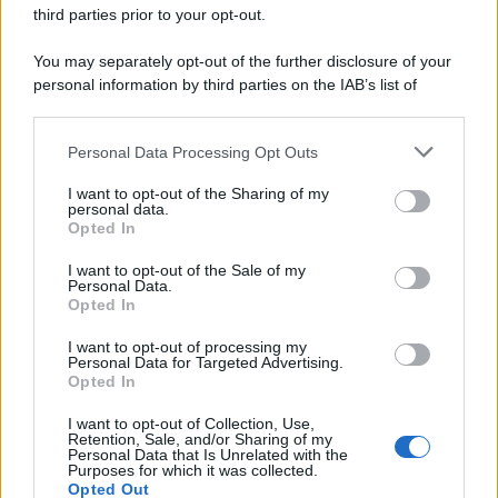
third parties prior to your opt-out.
Il conflitto /
La mafia russa e l'arma del caos
You may separately opt-out of the further disclosure of your
personal information by third parties on the IAB’s list of
downstream participants.
Personal Data Processing Opt Outs
This information may also be disclosed by us to third parties
Tel Aviv /
Netanyahu si smarca da Trump: "Israele farà tutto
on the IAB’s List of Downstream Participants that may further
I want to opt-out of the Sharing of my
quello che è necessario per la sua sicurezza"
disclose it to other third parties.
personal data.
Opted In
Please note that this website/app uses one or more Google
services and may gather and store information including but
I want to opt-out of the Sale of my
Personal Data.
not limited to your visit or usage behaviour. You may click to
Opted In
grant or deny consent to Google and its third-party tags to
use your data for below specified purposes in below Google
I want to opt-out of processing my
consent section.
Personal Data for Targeted Advertising.
Opted In
I want to opt-out of Collection, Use,
Retention, Sale, and/or Sharing of my
Personal Data that Is Unrelated with the
Purposes for which it was collected.
Opted Out