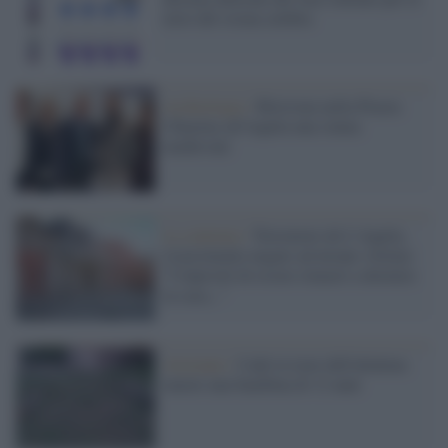
terre del sisma celebra
Archeologia /
Ritrovata nella Piazza
Chiarino all'Aquila una statua
medievale
La sentenza /
Terremoto de L'Aquila,
risarcimento negato ad alcune vittime:
"Colpevoli di essere rimasti a dormire
in casa..."
Avezzano /
Cade la trave dell'altalena:
muore una bambina di 12 anni