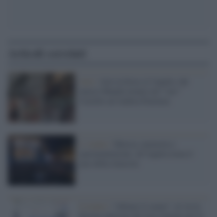
Articoli correlati
Arte /
Arte in festa a L’Aquila: dal
museo Munda tornato nel “suo”
Castello ad Andrea Pazienza
L' evento /
Musica, memoria e
sperimentazione: all’Aquila torna il
jazz della rinascita
L'evento /
"Abitare il suono": al via la
decima edizione del Jazz italiano per le