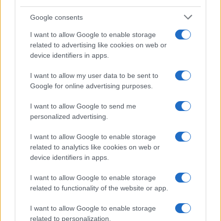
Syndication
Culture
Google consents
Salute
Globalist
I want to allow Google to enable storage
related to advertising like cookies on web or
Megachip
Globalscience
device identifiers in apps.
GiULia
Globalsport
I want to allow my user data to be sent to
Google for online advertising purposes.
Prima Pagina
I want to allow Google to send me
personalized advertising.
Giornale dello
Chi siamo
I want to allow Google to enable storage
Spettacolo
related to analytics like cookies on web or
Contributors
device identifiers in apps.
Wondernet
Facebook
I want to allow Google to enable storage
Giuliana Sgrena
related to functionality of the website or app.
Twitter
I want to allow Google to enable storage
Google News
related to personalization.