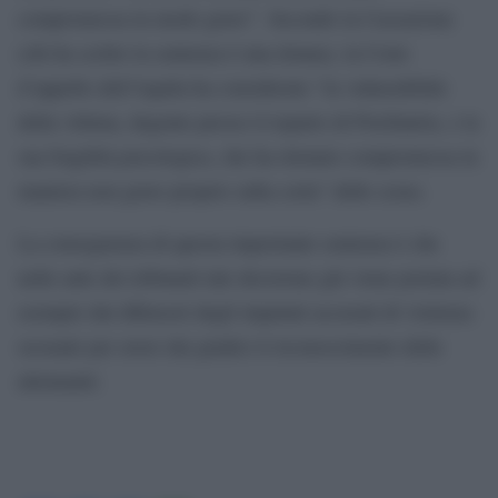
compromessa in modo grave”. Secondo la Cassazione
(chi ha scritto la sentenza è una donna), la Corte
d’appello dell’Aquila ha considerato “la vulnerabilità
della vittima, degente presso il reparto di Psichiatria, e la
sua fragilità psicologica, che ha ritenuto compromessa in
maniera non grave proprio sulla corta” delle scuse.
La conseguenza di questa importante sentenza è che
nelle aule dei tribunali tale decisione già viene portata ad
esempio dai difensori degli imputati accusati di violenza
sessuale per avere dai giudici il riconoscimento delle
attenuanti.