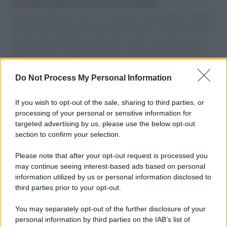
vele gonfie grazie alla sollevazione popolare
Il Senatore M5S racconta la sua esperienza sulle barche cariche di
aiuti umanitari assalite dall'esercito israeliano. Una guerra atroce,
il tentativo di disumanizzazione delle vittime, il servilismo del
governo italiano e degli altri europei, il ritorno al colonialismo.
L'importanza dei movimenti.
Do Not Process My Personal Information
Musica /
Al maestro Francesco Guccini
If you wish to opt-out of the sale, sharing to third parties, or
processing of your personal or sensitive information for
targeted advertising by us, please use the below opt-out
section to confirm your selection.
Il ricordo /
Quando Guccini raccontava le "Cronache
epafaniche": l'intervista all'artista che si definiva un
Please note that after your opt-out request is processed you
'narratore'
may continue seeing interest-based ads based on personal
information utilized by us or personal information disclosed to
third parties prior to your opt-out.
Lo studio /
Disinformazione russa e destra: anche la
You may separately opt-out of the further disclosure of your
macchina propagandistica di Putin dietro la crisi di Ceuta
personal information by third parties on the IAB’s list of