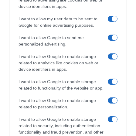
related to advertising like cookies on web or
Megachip
Globalscience
device identifiers in apps.
GiULia
Globalsport
I want to allow my user data to be sent to
Google for online advertising purposes.
Prima Pagina
I want to allow Google to send me
personalized advertising.
Giornale dello
Chi siamo
I want to allow Google to enable storage
Spettacolo
related to analytics like cookies on web or
Contributors
device identifiers in apps.
Wondernet
Facebook
I want to allow Google to enable storage
Giuliana Sgrena
related to functionality of the website or app.
Twitter
I want to allow Google to enable storage
Google News
related to personalization.
Mastodon
I want to allow Google to enable storage
related to security, including authentication
Cookie Policy
functionality and fraud prevention, and other