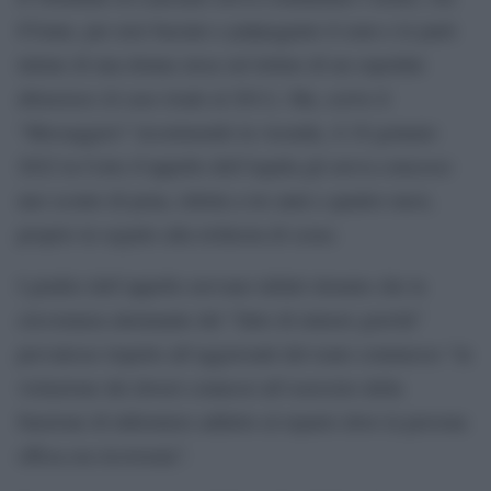
67enne, per aver baciato e palpeggiato il seno e le parti
intime di una donna stesa sul lettino di un ospedale
abruzzese (il caso risale al 2011). Ma, scrive il
“Messaggero” ricostruendo la vicenda, il 18 gennaio
2022 la Corte d’appello dell’Aquila gli aveva concesso
uno sconto di pena, ridotta a tre anni e quattro mesi,
proprio in seguito alla richiesta di scuse.
I giudici dell’appello avevano infatti ritenuto che la
circostanza attenuante del “fatto di minore gravità”
prevalesse rispetto all’aggravanti del reato commesso “in
violazione dei doveri connessi all’esercizio della
funzione di infermiere addetto al reparto dove la persona
offesa era ricoverata”.