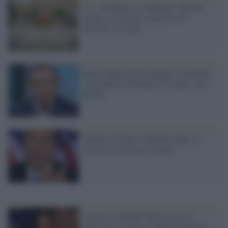
Gb /
Yorkshire, il tribunale: dare del
'pelato' a un uomo rientra tra le
molestie sessuali
Kevin Spacey dovrà pagare 31 milioni
ai produttori di House of Cards: ecco
perché
Andrew Cuomo si dimette dopo le
accuse di molestie sessuali
Cuomo si difende dalle accuse di
molestie sessuali ma Biden chiede le