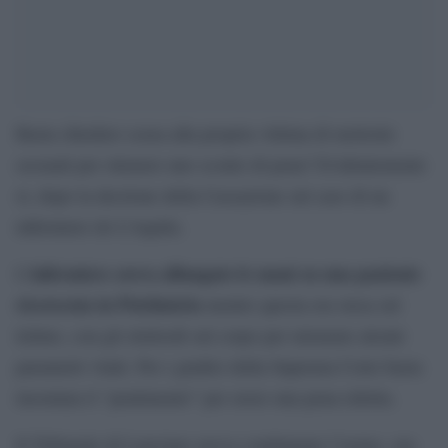
Basta chiedere scusa alla propria vittima di molestie
sessuali per ottenere uno sconto di pena? Evidentemente
sì, dopo la deciione della Cassazione sul caso di un
infermiere de L’Aquila.
infermiere aveva allungato le mani su una paziente
L’
ricoverata in Psichiatria
mentre questa era stesa sul
lettino, con gli elettrodi sul corpo per misurare alcuni
parametri vitali. Per i giudici della Suprema Corte basta
insomma il “pentimento” per avere una pena ridotta.
Il Tribunale di Lanciano aveva condannato l’uomo, ora