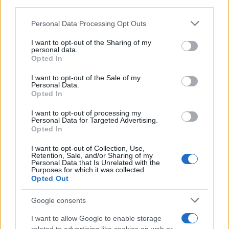
downstream participants.
Personal Data Processing Opt Outs
This information may also be disclosed by us to third parties
Tendenze /
Sale il numero degli acquisti online in Europa e
on the IAB’s List of Downstream Participants that may further
I want to opt-out of the Sharing of my
aumentano le vendite di articoli second hand
disclose it to other third parties.
personal data.
Opted In
Please note that this website/app uses one or more Google
services and may gather and store information including but
I want to opt-out of the Sale of my
Personal Data.
not limited to your visit or usage behaviour. You may click to
Opted In
grant or deny consent to Google and its third-party tags to
use your data for below specified purposes in below Google
I want to opt-out of processing my
consent section.
Personal Data for Targeted Advertising.
Opted In
I want to opt-out of Collection, Use,
Retention, Sale, and/or Sharing of my
Personal Data that Is Unrelated with the
Purposes for which it was collected.
Opted Out
Syndication
Culture
Google consents
Salute
Globalist
I want to allow Google to enable storage