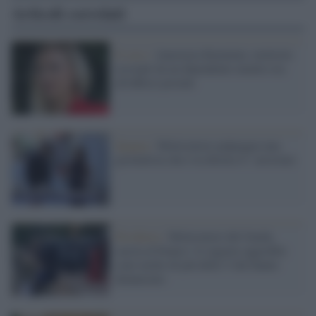
Articoli correlati
Il caso /
Anastasia Kuzmina: molestie
sessuali da un dipendente mentre era
all'ufficio postale
Spagna /
Molestatore palpeggia una
giornalista che è in diretta tv: arrestato
Peschiera /
Molestatori del Garda,
caccia al branco: le ragazze aggredite
sono molte di più delle 5 che hanno
denunciato