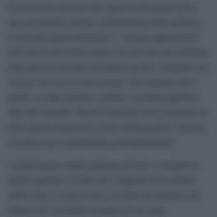
Il procuratore generale dell’appello dell’Aquila aveva
successivamente chiesto l’annullamento della sentenza
di secondo grado sostenendo l’ “erronea applicazione”
dell’articolo del codice penale che prevede una riduzione
della pena per gli abusi di minore gravità e ritenendo che
ci fosse “un vizio di motivazione” dal momento che i
giudici si erano limitati a valutare “la natura oggettiva
degli atti sessuali”. Ma la Cassazione aveva promosso in
pieno quella sentenza di sconto, dichiarandola “congrua
e in linea con l’orientamento giurisprudenziale”.
I giudici hanno infatti giudicato gli abusi “compiuti in
modo repentino”. Il fatto che l’imputato fosse andato
subito dopo a scusarsi basta, secondo gli ermellini, per
ritenere che “la libertà sessuale non sia stata