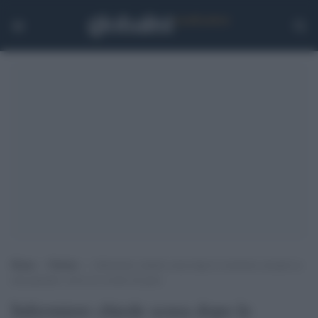
Home
>
Notizie
>
Infermiere chiede scusa dopo le molestie sessuali su
una paziente: arriva lo sconto di pena
Infermiere chiede scusa dopo le