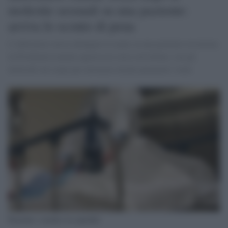
molestie sessuali su una paziente:
arriva lo sconto di pena
L’infermiere aveva allungato le mani su una paziente ricoverata
in Psichiatria mentre questa era stesa sul lettino, con gli
elettrodi sul corpo per misurare alcuni parametri vitali.
Paziente e medico in ospedale