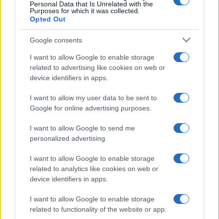
Personal Data that Is Unrelated with the
Purposes for which it was collected.
Opted Out
Syndication
Culture
Google consents
Salute
Globalist
I want to allow Google to enable storage
related to advertising like cookies on web or
Megachip
Globalscience
device identifiers in apps.
GiULia
Globalsport
I want to allow my user data to be sent to
Google for online advertising purposes.
Prima Pagina
I want to allow Google to send me
personalized advertising.
Giornale dello
Chi siamo
I want to allow Google to enable storage
Spettacolo
related to analytics like cookies on web or
Contributors
device identifiers in apps.
Wondernet
Facebook
I want to allow Google to enable storage
Giuliana Sgrena
related to functionality of the website or app.
Twitter