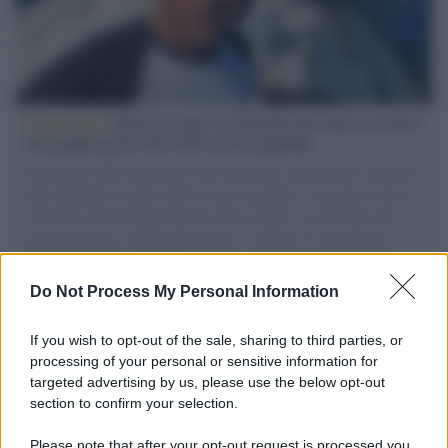
L'intervista /
Marco Croatti e la Flottilla per Gaza: le nostre
vele gonfie grazie alla sollevazione popolare
Il Senatore M5S racconta la sua esperienza sulle barche cariche di
aiuti umanitari assalite dall'esercito israeliano. Una guerra atroce,
il tentativo di disumanizzazione delle vittime, il servilismo del
governo italiano e degli altri europei, il ritorno al colonialismo.
L'importanza dei movimenti.
Do Not Process My Personal Information
Musica /
Al maestro Francesco Guccini
If you wish to opt-out of the sale, sharing to third parties, or
processing of your personal or sensitive information for
targeted advertising by us, please use the below opt-out
section to confirm your selection.
Il ricordo /
Quando Guccini raccontava le "Cronache
epafaniche": l'intervista all'artista che si definiva un
Please note that after your opt-out request is processed you