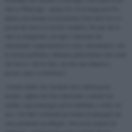
chat su WhatsApp – spiega Zevi in un lungo post Fb -.
Questa sera durante la trasmissione Fuori dal Coro si è
passati dal lancio al servizio completo. Peccato che la
chat sia manipolata, con tagli e omissioni che
chiaramente compromettono il senso. Intendiamoci, non
ho nessun problema a dibattere politicamente sulle scelte
che faccio e che ho fatto, ma non sono disposto a
passare sopra a scorrettezze”.
“Avendo intuito che Giordano aveva informazioni
inesatte, oppure che fosse interessato a mestare nel
torbido, oggi pomeriggio gli ho telefonato e scritto via
sms. L’ho fatto civilmente per tentare di spiegargli che
stava prendendo un abbaglio. Non mi ha risposto né