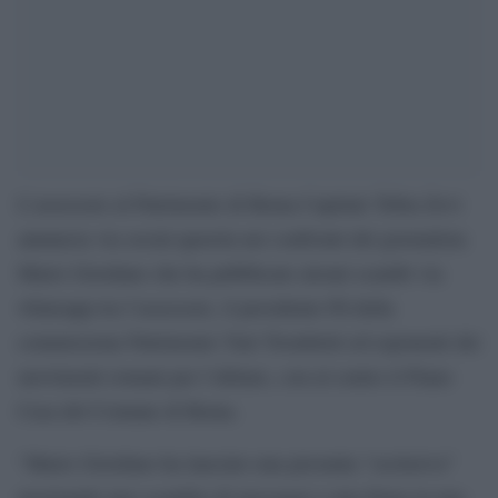
L’assessore al Patrimonio di Roma Capitale Tobia Zevi
annuncia via social querela nei confronti del giornalista
Mario Giordano che ha pubblicato alcuni scambi via
whatsapp tra l’assessore, il presidente Pd della
commissione Patrimonio Yuri Trombetti ed esponenti dei
movimenti romani per l’abitare, con al centro il Piano
Casa del Comune di Roma.
“Mario Giordano ha lanciato una presunta “esclusiva”
mostrando uno scambio di messaggi a mia firma in una