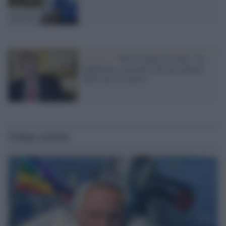
Covid-19 /
Boris Johnson esulta: "In
Inghilterra vaccinati tutti gli anziani
nelle case di riposo"
Ultime notizie