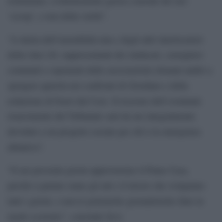
richiamato, evidentemente geloso custode del suo
‘scoop’, e non della verità”.
“A tutela dell’onorabilità mia e degli altri interlocutori
della chat (20, rappresentanti dei sindacati, consiglieri
comunali e esponenti delle associazioni) domani andrò a
sporgere querela nei confronti di Giordano e della
redazione di Fuori dal Coro. Il ricavato dell’eventuale
risarcimento del Tribunale sarà da me integralmente
devoluto a un progetto sociale per chi è in emergenza
abitativa”.
“E nei prossimi giorni approveremo il Piano Casa,
perché a parlare siano gli atti e il lavoro che svolgiamo
tutti i giorni, e non le polemiche giornalistiche fatte in
modo scorretto”, conclude Zevi.