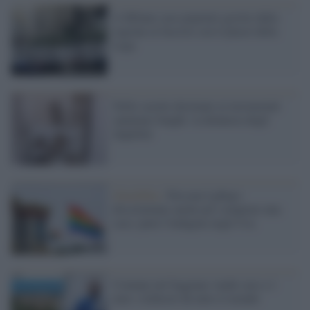
A Milano case popolari gestite dalla
regione ai fascisti con il placet della
Lega
Nelle casette destinate ai terremotati
spuntano funghi: la denuncia degli
inquilini
Omofobia /
Persone Lgbtqi+
discriminate anche per comprare una
casa: parte l'indagine negli Usa
Comune nel foggiano vende case a 1
euro: richieste da tutto il mondo