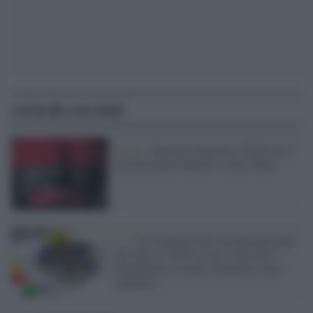
Articoli correlati
Media /
Querele temerarie, l'Italia ha il
record ma per Meloni va tutto bene
Ue /
La Commissione europea pretende
che entro il 2030 le case siano tutte
riqualificate a livello energetico (per
venderle)