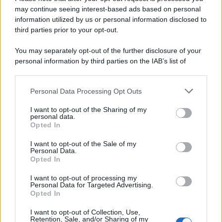
'narratore'
may continue seeing interest-based ads based on personal
information utilized by us or personal information disclosed to
third parties prior to your opt-out.
Lo studio /
Disinformazione russa e destra: anche la
You may separately opt-out of the further disclosure of your
macchina propagandistica di Putin dietro la crisi di Ceuta
personal information by third parties on the IAB’s list of
downstream participants.
Personal Data Processing Opt Outs
This information may also be disclosed by us to third parties
Tendenze /
Sale il numero degli acquisti online in Europa e
on the IAB’s List of Downstream Participants that may further
I want to opt-out of the Sharing of my
aumentano le vendite di articoli second hand
disclose it to other third parties.
personal data.
Opted In
Please note that this website/app uses one or more Google
services and may gather and store information including but
I want to opt-out of the Sale of my
Personal Data.
not limited to your visit or usage behaviour. You may click to
Opted In
grant or deny consent to Google and its third-party tags to
use your data for below specified purposes in below Google
I want to opt-out of processing my
consent section.
Personal Data for Targeted Advertising.
Opted In
I want to opt-out of Collection, Use,
Retention, Sale, and/or Sharing of my