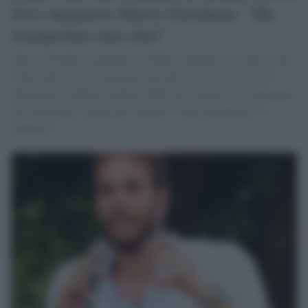
Zevi denuncia Mario Giordano: "Ha
manipolato una chat"
Mario Giordano, giornalista di Rete4, durante la trasmissione
"Fuori dal coro" ha mostrato una chat in cui l'assessore al
Patrimonio di Roma Capitale Tobia Zevi parlava con esponenti
dei movimenti romani per l'abitare. "Chat manipolate, lo
denuncio".