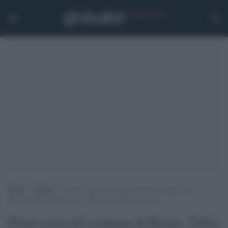
Home
>
Notizie
>
Piano casa del comune di Roma, Tobia Zevi
denuncia Mario Giordano: “Ha manipolato una chat”
Piano casa del comune di Roma, Tobia