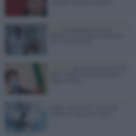
continuerò ad andare all'estero"
Dati /
Il fuggifuggi dei laureati
dall'Italia: in otto anni aumentati del
48% i cervelli in fuga
Covid-19 /
Speranza proroga fino al 30
aprile l'obbligo di quarantena dopo i
viaggi all'estero
Pasqua "covid-tested": circa 2.500
lombardi in fuga per le Canarie