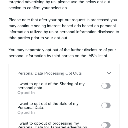
targeted advertising by us, please use the below opt-out
section to confirm your selection.
Vangelo /
La vita si intreccia con le paure come il giorno
succede alla notte
Please note that after your opt-out request is processed you
may continue seeing interest-based ads based on personal
information utilized by us or personal information disclosed to
third parties prior to your opt-out.
La scoperta /
Oplontis, le vittime dell’eruzione del Vesuvio
You may separately opt-out of the further disclosure of your
furono più numerose del previsto
personal information by third parties on the IAB’s list of
downstream participants.
Personal Data Processing Opt Outs
This information may also be disclosed by us to third parties
Il medagliere /
Europei di nuoto: Pellecani guida una super
on the IAB’s List of Downstream Participants that may further
I want to opt-out of the Sharing of my
Italia
disclose it to other third parties.
personal data.
Opted In
Please note that this website/app uses one or more Google
services and may gather and store information including but
I want to opt-out of the Sale of my
Personal Data.
not limited to your visit or usage behaviour. You may click to
Opted In
grant or deny consent to Google and its third-party tags to
use your data for below specified purposes in below Google
I want to opt-out of processing my
consent section.
Personal Data for Targeted Advertising.