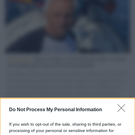
L'intervista /
Marco Croatti e la Flottilla per Gaza: le nostre
vele gonfie grazie alla sollevazione popolare
Il Senatore M5S racconta la sua esperienza sulle barche cariche di
aiuti umanitari assalite dall'esercito israeliano. Una guerra atroce,
il tentativo di disumanizzazione delle vittime, il servilismo del
governo italiano e degli altri europei, il ritorno al colonialismo.
L'importanza dei movimenti.
Do Not Process My Personal Information
Tel Aviv /
La “vittoria totale” di Israele significa una guerra
senza fine
If you wish to opt-out of the sale, sharing to third parties, or
processing of your personal or sensitive information for