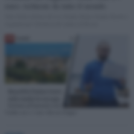
euro: richieste da tutto il mondo
Oltre 9mila richieste da Usa, Irlanda, Belgio Olanda, Brasile e
Argentina per l'iniziativa del sindaco di Biccari
Vendita case a 1 euro a Biccari (Foggia)
globalist