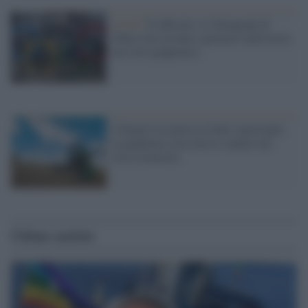
Covid /
È ufficiale: le Olimpiadi di
Tokyo non avranno spettatori dall'estero
ma solo giapponesi
L'Export in ripresa al Sud: nonostante
la pandemia crescono le vendite nel
terzo trimestre
Ultime notizie