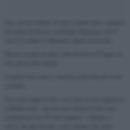
Sono arrivate richieste da tutto il mondo dopo l’annuncio
del sindaco di Biccari, Gianfilippo Mignogna, che ha
messo in vendita 15 abitazioni a partire da un euro.
Biccari è un piccolo paese della provincia di Foggia con
poco più di 2600 abitanti.
Il sindaco non è nuovo a iniziative particolari per la sua
comunità.
Non molto tempo fa ideò, con l’aiuto di una cooperativa,
le Bubble-room – piccole case a forma di bolle semi-
trasparenti di circa 20 metri quadrati – realizzate a
ridosso del lago Pescara, a poca distanza dal centro