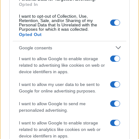
Opted In
I want to opt-out of Collection, Use,
Retention, Sale, and/or Sharing of my
Personal Data that Is Unrelated with the
Purposes for which it was collected.
Opted Out
Syndication
Culture
Google consents
Salute
Globalist
I want to allow Google to enable storage
related to advertising like cookies on web or
Megachip
Globalscience
device identifiers in apps.
GiULia
Globalsport
I want to allow my user data to be sent to
Google for online advertising purposes.
Prima Pagina
I want to allow Google to send me
personalized advertising.
Giornale dello
Chi siamo
I want to allow Google to enable storage
Spettacolo
related to analytics like cookies on web or
Contributors
device identifiers in apps.