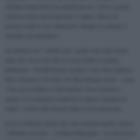
abbiamo disponibili una quindicina ma, vista la grande
richiesta molti altri proprietari ci hanno chiesto di
inserire anche le loro abitazioni. Dunque il catalogo è
destinato ad aumentare”.
Un annuncio di “vendita case” giunto sino negli States
tanto che sia la Cnn che la rivista Forbes lo hanno
pubblicato. “$9,000 Houses In Italy? You Won’t Believe
How Cheap It Is To Move To This Dreamy Town” , ossia
“Una casa in Italia a 9,000 dollari? Non crederete a
quanto sia economico trasferirsi in questa cittadina da
sogno” il titolo dell’articolo della rivista americana.
E tra le richieste giunte non sono mancate quelle curiose.
“Abbiamo ricevuto – continua Mignogna – la mail di una