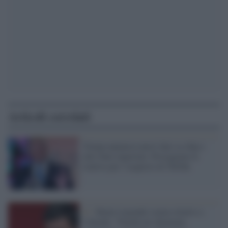
Articoli correlati
Trump annuncia nuovi dazi su chip e
altri beni importati. Proseguono le
trattive per l’acquisto di TikTok
Iv /
Renzi risponde (senza citarlo) a
Calenda: "Finché mi chiamano