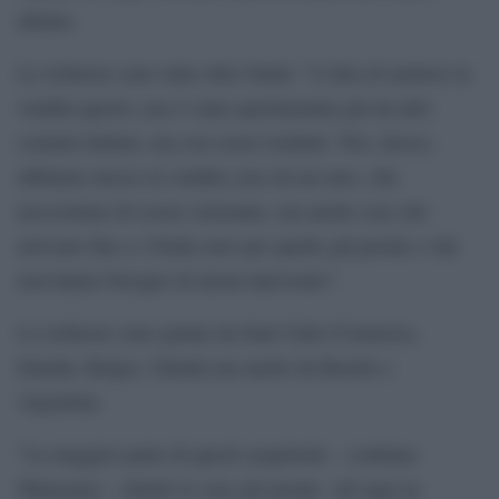
abitato.
Le richieste sono state oltre 9mila: “L’idea di mettere in
vendita queste case è stata sperimentata già da altri
comuni italiani, ma con scarsi risultati. Noi, invece,
abbiamo messo in vendita case da un euro, che
necessitano di essere sistemate, ma anche case che
arrivano fino a 15mila euro per quelle già pronte e che
non hanno bisogno di alcun intervento”.
Le richieste sono giunte da Stati Uniti d’America,
Irlanda, Belgio, Olanda ma anche da Brasile e
Argentina.
“La maggior parte di questi acquirenti – continua
Mignogna – chiede le case già pronte. Ad oggi ne