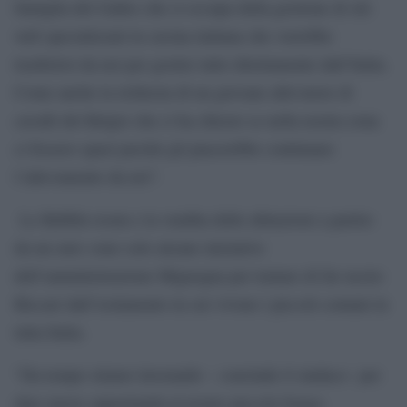
famiglia del Galles che si occupa della gestione di siti
web specializzati in cucina italiana che vorrebbe
trasferirsi da noi per gestire tutto direttamente dall’Italia.
Come anche la richiesta di un giovane allevatore di
cavalli del Belgio che ci ha chiesto se nella nostra zona
ci fossero spazi perché gli piacerebbe continuare
l’allevamento da noi”.
Le Bubble-room e la vendita delle abitazioni a partire
da un euro sono solo alcune iniziative
dell’amministrazione Mignogna per tentare di far uscire
Biccari dall’isolamento in cui vivono i piccoli comuni in
tutta Italia.
“Da tempo stiamo lavorando – conclude il sindaco– per
dare nuove opportunità al nostro piccolo borgo.