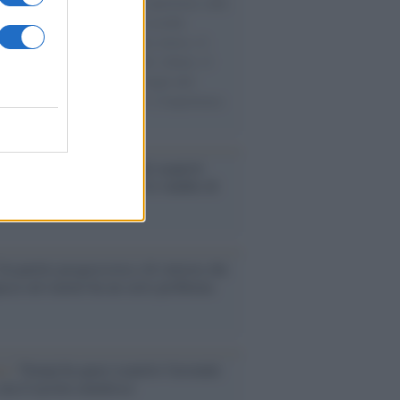
natore M5S racconta la sua esperienza sulle
e cariche di aiuti umanitari assalite
sercito israeliano. Una guerra atroce, il
ivo di disumanizzazione delle vittime, il
ismo del governo italiano e degli altri
ei, il ritorno al colonialismo. L'importanza
ovimenti.
enze /
Sale il numero degli acquisti
e in Europa e aumentano le vendite di
oli second hand
Un partito progressista e di sinistra che
acca sul riarmo ha un serio problema
so /
Trump ha quasi esaurito l'arsenale
ma il tycoon smentisce