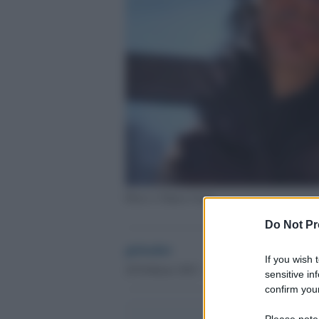
Piero e Chiara Carta
Do Not Pr
globalist
If you wish 
20 Febbraio 2023 - 12.20
sensitive in
confirm your
Please note