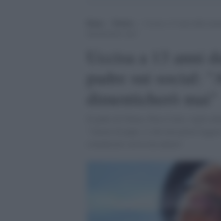
Home
>
Notizie
>
Uccisa a 13 anni dalla mamm
dimenticherò mai”
Uccisa a 13 anni d
padre sui social: 
dimenticherò mai"
Il padre di Chiara, Piero Carta, vigile urb
"Amore di papà, so che non potrai leggere
comunicare con la tua anima".