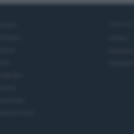
Syndication
i siamo
ntributors
Globalist
cebook
Globalscie
itter
Globalsport
ogle News
stodon
okie Policy
eferenze Privacy