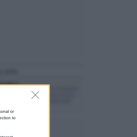
i anche
I dati /
Indice di criminalità:
Milano è la prima città per
dununce. Oristano la più
sicura
sonal or
ection to
nterest-