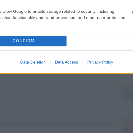
Il Se
posto in aula rimarrà vuoto ma non quello nei
barch
o allow Google to enable storage related to security, including
dall'e
uto bene».
cation functionality and fraud prevention, and other user protection.
tentat
servil
europ
dei m
CONFIRM
pp
Tend
onlin
Data Deletion
Data Access
Privacy Policy
artic
Pd /
si sp
Il ca
Usa, 