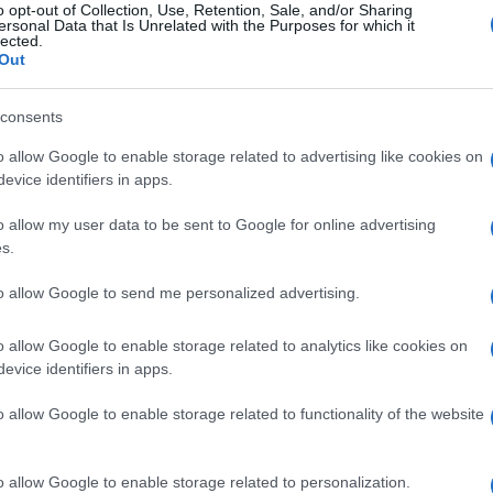
o opt-out of Collection, Use, Retention, Sale, and/or Sharing
psia, in programma domani all’ospedale San
ersonal Data that Is Unrelated with the Purposes for which it
lected.
za sulle cause esatte della morte.
Out
vigile urbano di Oristano ha affidato ai social
consents
apà, so che non potrai leggere e rispondere a
Ulti
o allow Google to enable storage related to advertising like cookies on
e vuole comunicare con la tua anima. Ascoltami
evice identifiers in apps.
rrotta ad una tenera età. Papà non ti dimenticherà
o allow my user data to be sent to Google for online advertising
s.
erà, continuerai a essere il primo pensiero del
e in modo che tu possa essere sempre ricordata
to allow Google to send me personalized advertising.
ltri. Ciao amore mio, ti amo».
o allow Google to enable storage related to analytics like cookies on
evice identifiers in apps.
lla scuola di piazza Manno,
dove Chiara
a giovane vita ancora in boccio è stata spezzata
o allow Google to enable storage related to functionality of the website
L'int
Gaza:
e – scrivono compagni e professori su Facebook
solle
ffetto. Vivrai nel ricordo dei tuoi insegnanti,
o allow Google to enable storage related to personalization.