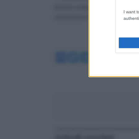
dei tuoi compagni e amici. Il tuo 
I want t
cuori di chi ti ha conosciuto e vol
authenti
Facebook
Twitter
Telegram
WhatsA
Articoli correlati