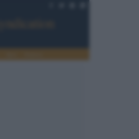
Sport
Tendenze