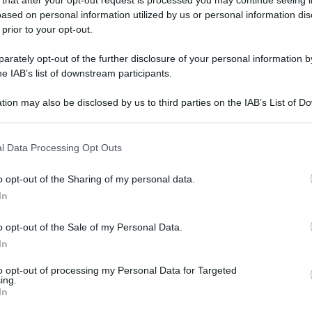
ased on personal information utilized by us or personal information dis
 prior to your opt-out.
rately opt-out of the further disclosure of your personal information by
he IAB’s list of downstream participants.
tion may also be disclosed by us to third parties on the IAB’s List of 
 that may further disclose it to other third parties.
 that this website/app uses one or more Google services and may gath
l Data Processing Opt Outs
including but not limited to your visit or usage behaviour. You may click 
 to Google and its third-party tags to use your data for below specifi
o opt-out of the Sharing of my personal data.
ogle consent section.
nne di Oristano uccisa a coltellate dalla
In
singolo dettaglio. La donna, Monica Vinci, 52
o opt-out of the Sale of my Personal Data.
to di Psichiatria dell’ospedale Santissima
In
terà l’accusa di omicidio volontario, ma non è in
to opt-out of processing my Personal Data for Targeted
alla finestra del primo piano dell’abitazione di
ing.
In
mento, avrebbe anche strangolato la figlia con un