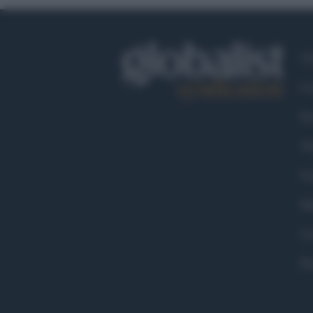
Ch
Co
Fa
Tw
Go
Ma
Co
Pr