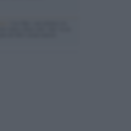
anca /
Caso Mps: i pm milanesi ora
ono vederci chiaro sulle “chat” tra un
ente del Mef e alcuni ministri