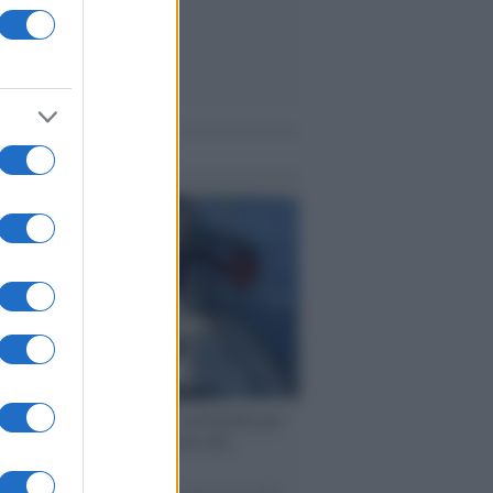
me notizie
ervista /
Marco Croatti e la Flottilla per
 le nostre vele gonfie grazie alla
vazione popolare