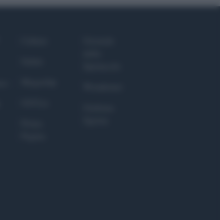
Culture
Giornale
dello
Salute
Spettacolo
Megachip
nce
Wondernet
GiULia
Giuliana
Sgrena
Prima
Pagina