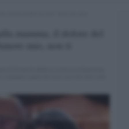
a, il dolore del padre sui social: “Amore mio, non ti
alla mamma, il dolore del
"Amore mio, non ti
ano di Oristano ha affidato ai social la sua disperazione:
 e rispondere a quello che scrivo, ma il mio cuore vuole