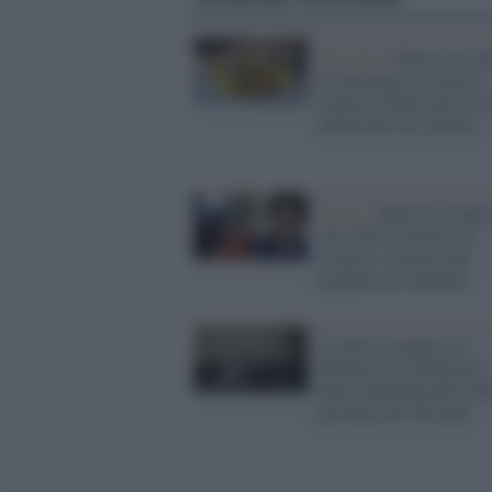
Oristano /
Morto sul la
in Sardegna, un uomo è
rimasto schiacciato sott
cabina del suo camion
Nuoro /
Maestra sospes
aver fatto costruire un
rosario e recitare una
preghiera ai bambini
Uccide la moglie e si
denuncia ai carabinieri:
nuovo femminicidio nel
provincia di Oristano