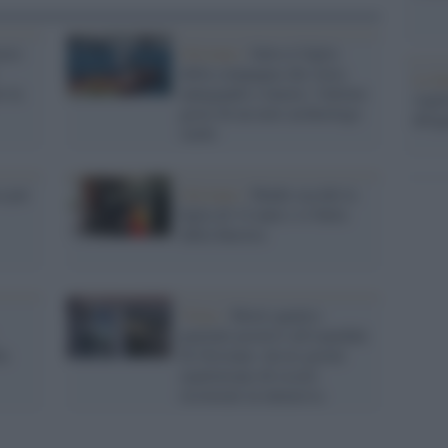
voro
Oristano /
Salva il figlio
della compagna che stava
La b
o la
annegando e muore: l'ultimo
vogli
gesto di un noto archeologo
dirig
sardo
a per
Oristano /
Madre uccide la
figlia di 14 anni e si butta
dalla finestra
Virus /
Morti quattro
pazienti positivi all'ospedale
la
di Oristano: da tre giorni
aspettavano di essere
ricoverati in intensiva