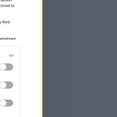
closed to
 third
Downstream
er and store
to grant or
ed purposes