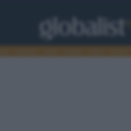
omia
Intelligence
Media
Ambiente
Cultura
Scienza