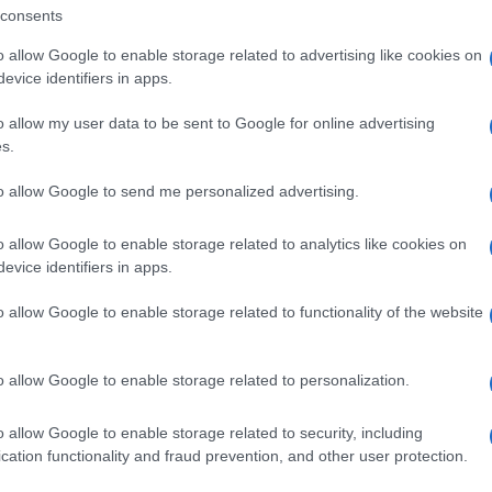
consents
a al settimo posto.
o allow Google to enable storage related to advertising like cookies on
l 2021 segnano un +7,5% sul 2020 (-17% ancora
evice identifiers in apps.
 auto e moto, meno nelle case. Dopo la brusca
o allow my user data to be sent to Google for online advertising
che ladri e rapinatori sembrano tornare in
s.
ridotti rispetto al 2019, tornano a salire i furti
Ulti
to allow Google to send me personalized advertising.
otocicli e di autovetture del 16%. Continua,
one rispetto a due anni fa. Le violenze sessuali
o allow Google to enable storage related to analytics like cookies on
evice identifiers in apps.
ase annua, con in media 13 denunce al giorno. E
e e le risse, con 224 episodi di minacce e
o allow Google to enable storage related to functionality of the website
o allow Google to enable storage related to personalization.
o allow Google to enable storage related to security, including
L'int
cation functionality and fraud prevention, and other user protection.
Gaza:
solle