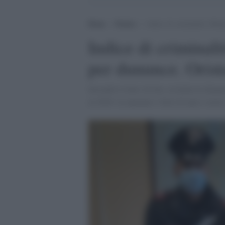
Home
>
Notizie
>
Indice di criminalità: Milan
Indice di criminali
per dununce. Orist
Secondo il Sole 24 Ore, in Italia le denu
al 2020: in aumento i furti di auto e moto