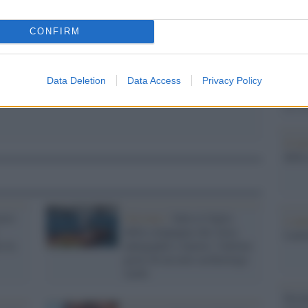
pp
Il Se
barch
CONFIRM
dall'e
tentat
servil
Data Deletion
Data Access
Privacy Policy
europ
dei m
Il lu
della
voro
Oristano /
Salva il figlio
L'ann
della compagna che stava
Laure
o la
annegando e muore: l'ultimo
gesto di un noto archeologo
sardo
Perch