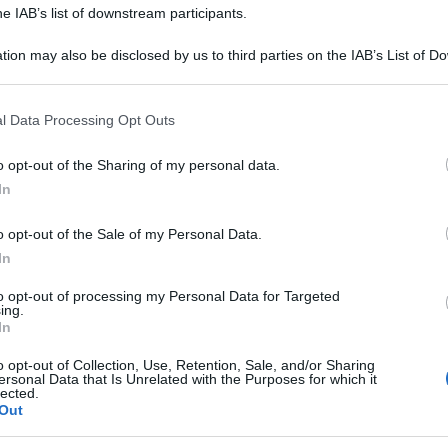
he IAB’s list of downstream participants.
tion may also be disclosed by us to third parties on the IAB’s List of 
 that may further disclose it to other third parties.
 that this website/app uses one or more Google services and may gath
l Data Processing Opt Outs
including but not limited to your visit or usage behaviour. You may click 
 to Google and its third-party tags to use your data for below specifi
o opt-out of the Sharing of my personal data.
ogle consent section.
ice di criminalità secondo il quale si confermano
In
elle grandi aree metropolitane.
o opt-out of the Sale of my Personal Data.
 per denunce di reati in rapporto alla
In
Bologna e Rimini; ultima è invece Oristano,
to opt-out of processing my Personal Data for Targeted
ing.
In
oltre 800 al giorno nei primi sei mesi del 2021.
o opt-out of Collection, Use, Retention, Sale, and/or Sharing
per il calo più marcato di reati nel 2020, in
ersonal Data that Is Unrelated with the Purposes for which it
lected.
del 2021. Padova risulta la cittadina più sotto
Out
ma per le rapine nei negozi, Imperia per percosse