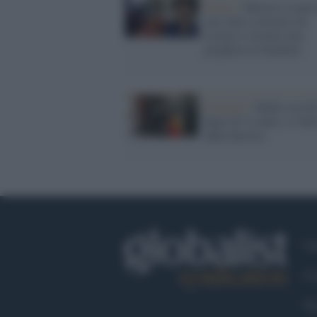
Nuoro /
Maestra sospes
aver fatto costruire un
rosario e recitare una
preghiera ai bambini
Oristano /
Madre uccide
figlia di 14 anni e si but
dalla finestra
Ch
Co
Fa