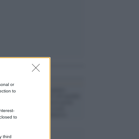
i anche
sonal or
Virus /
Morti quattro
ection to
pazienti positivi all'ospedale
di Oristano: da tre giorni
aspettavano di essere
nterest-
ricoverati in intensiva
closed to
 third