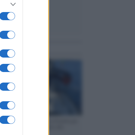
me notizie
ervista /
Marco Croatti e la Flottilla per
 le nostre vele gonfie grazie alla
vazione popolare