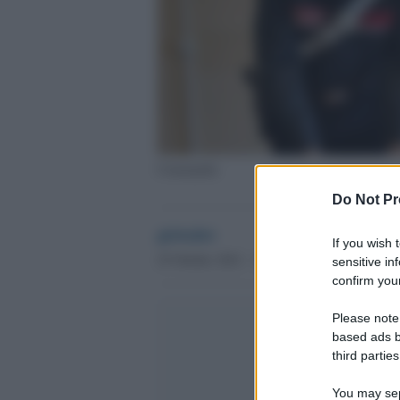
Criminalità
Do Not Pr
globalist
If you wish 
25 Ottobre 2021 - 12.52
sensitive in
confirm your
Please note
based ads b
third parties
You may sepa