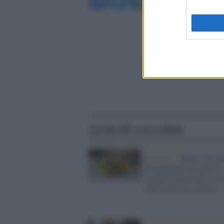
Facebook
Twitter
Telegram
WhatsA
Articoli correlati
Oristano /
Morto sul la
in Sardegna, un uomo è
rimasto schiacciato sott
cabina del suo camion