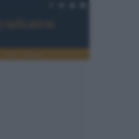
Sport
Tendenze