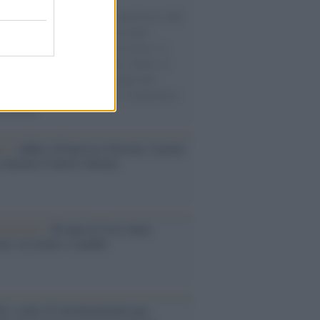
natore M5S racconta la sua esperienza sulle
e cariche di aiuti umanitari assalite
sercito israeliano. Una guerra atroce, il
ivo di disumanizzazione delle vittime, il
ismo del governo italiano e degli altri
ei, il ritorno al colonialismo. L'importanza
ovimenti.
tto /
Addio a Francesco Guccini, il poeta
 canzone d’autore italiana
iversario /
90 anni di Yves Saint
nt, tra moda e scandali
é i centri di intrattenimento per