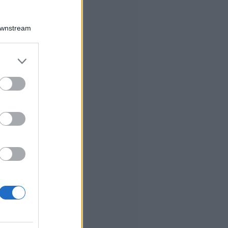
Downstream
er and store
to grant or
ed purposes