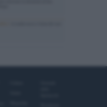
lie investono in attrazioni ad alta
logia
nflitto /
La mafia russa e l'arma del caos
Culture
Giornale
dello
Salute
Spettacolo
Megachip
nce
Wondernet