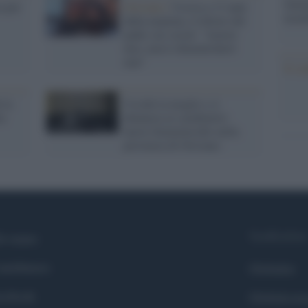
famig
a per
Oristano /
Uccisa a 13 anni
tecno
dalla mamma, il dolore del
padre sui social: "Amore
mio, non ti dimenticherò
mai"
Il co
 la
Uccide la moglie e si
ta
denuncia ai carabinieri:
nuovo femminicidio nella
provincia di Oristano
Syndication
i siamo
ntributors
Globalist
cebook
Globalscie