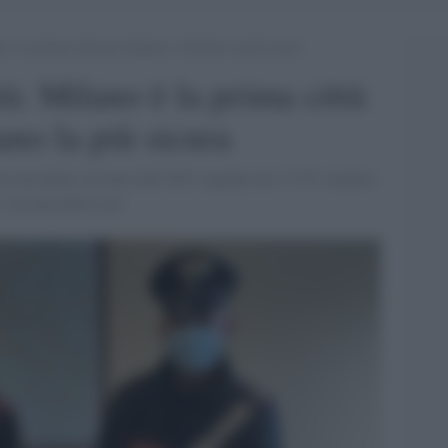
o è la prima città per dununce. Oristano la più sicura
tà: Milano è la prima città
ano la più sicura
nce nei primi sei mesi del 2021 segnano un +7,5% rispetto
, ma non nelle case