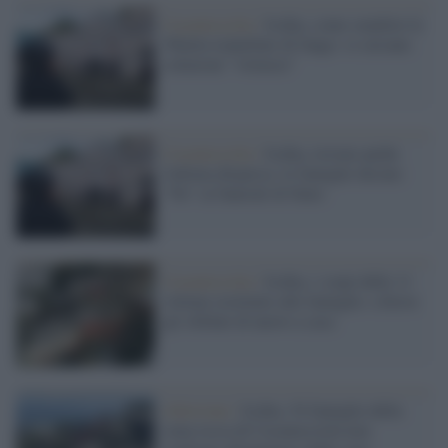
Casamicciola /
Ischia, come smaltire le
50mila tonnellate di fango: si cercano
soluzioni "virtuose"
Casamicciola /
Ischia, trovata anche
l'ultima dispersa: le famiglie dicono
"No" ai funerali di Stato
Casamicciola /
Ischia, i corpi delle 11
vittime restituite alle famiglie: a breve
gli sfollati di nuovo a casa
Alluvione /
Ischia, 54 famiglie della
zona rossa di Casamicciola non