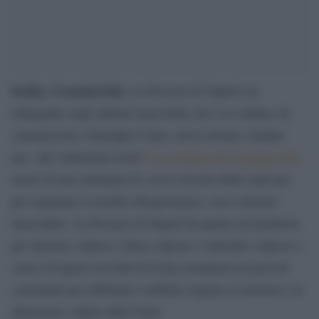
Ischia, Casamicciola
. La Procura di Napoli sta
indagando sugli allarmi inascoltati che l’ex sindaco di
casamicciola, Giuseppe Conte, aveva inviato, tramite
pec, alle istituzioni locali.
L’ex sindaco di Casamicciola,
meno di una settimana fa, aveva inviato delle mail pec
per segnalare il rischio idrogeologico, ma è rimasto
inascoltato. La Procura di Napoli ha aperto un’inchiesta
per disastro colposo, frana colposa e omicidio colposo a
carico di ignoti sui fatti di Ischia nominerà un pool di
consulenti per effettuare verifiche rispetto ai territori e le
abitazione colpite dalle frane.