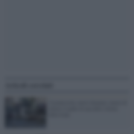
Articoli correlati
Casamicciola, nuovo dramma: muore di
infarto il padre di una delle vittime
della frana