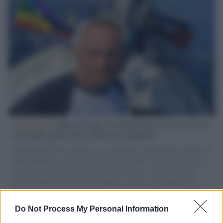
L'intervista /
Marco Croatti e la Flottilla per Gaza: le nostre
vele gonfie grazie alla sollevazione popolare
Il Senatore M5S racconta la sua esperienza sulle barche cariche di
aiuti umanitari assalite dall'esercito israeliano. Una guerra atroce,
il tentativo di disumanizzazione delle vittime, il servilismo del
governo italiano e degli altri europei, il ritorno al colonialismo.
L'importanza dei movimenti.
Do Not Process My Personal Information
Palestina /
Il Board of Peace di Trump assegna il primo