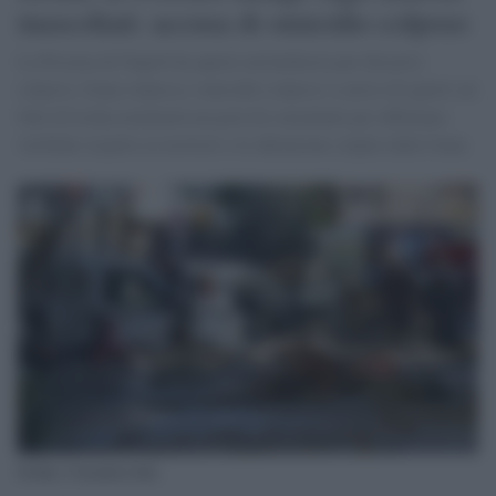
inascoltati: accusa di omicidio colposo
La Procura di Napoli ha aperto un'inchiesta per disastro
colposo, frana colposa e omicidio colposo a carico di ignoti sui
fatti di Ischia nominerà un pool di consulenti per effettuare
verifiche rispetto ai territori e le abitazione colpite dalle frane.
Ischia, Casamicciola.