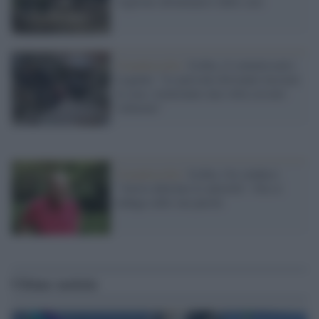
vogliono allontanarsi dalle case
Casamicciola /
Ischia, il commissario
Legnini: "Le persone dovranno lasciare
le case, torneranno una volta cessato
l'allarme"
Casamicciola /
Ischia, l'ex sindaco:
"Avevo allertato le autorità". Ora si
indaga sulle sue parole
Ultime notizie