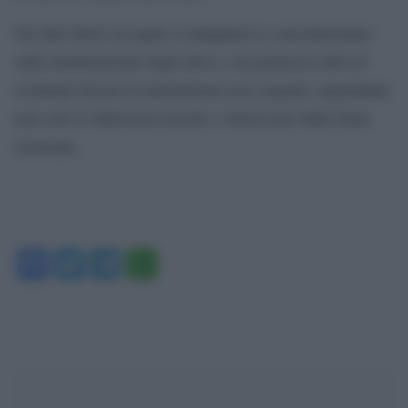
Gli altri filoni sui quali si indagherà si concentreranno
sulla manutenzione degli alvei e sui permessi edili ed
eventuali decreti di demolizioni non eseguiti, riguardanti
non solo le abitazioni travolte e interessate dalla frana
assassina.
Facebook
Twitter
Telegram
WhatsApp