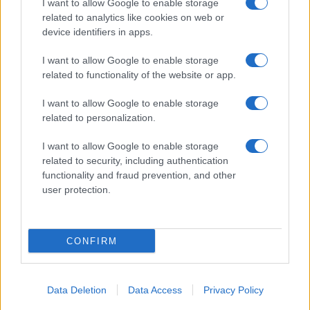
I want to allow Google to enable storage
Spettacolo
related to analytics like cookies on web or
Contributors
device identifiers in apps.
Wondernet
Facebook
I want to allow Google to enable storage
Giuliana Sgrena
related to functionality of the website or app.
Twitter
I want to allow Google to enable storage
Google News
related to personalization.
Mastodon
I want to allow Google to enable storage
related to security, including authentication
Cookie Policy
functionality and fraud prevention, and other
user protection.
Preferenze Privacy
CONFIRM
©2021 Globalist.it • All right reserved.
Data Deletion
Data Access
Privacy Policy
Syndication