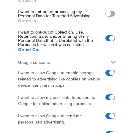
Opted In
grant or deny consent to Google and its third-party tags to
use your data for below specified purposes in below Google
I want to opt-out of processing my
consent section.
Personal Data for Targeted Advertising.
Opted In
I want to opt-out of Collection, Use,
Retention, Sale, and/or Sharing of my
Personal Data that Is Unrelated with the
Purposes for which it was collected.
Opted Out
Syndication
Culture
Google consents
Salute
Globalist
I want to allow Google to enable storage
related to advertising like cookies on web or
Megachip
Globalscience
device identifiers in apps.
GiULia
Globalsport
I want to allow my user data to be sent to
Google for online advertising purposes.
Prima Pagina
I want to allow Google to send me
personalized advertising.
Giornale dello
Chi siamo