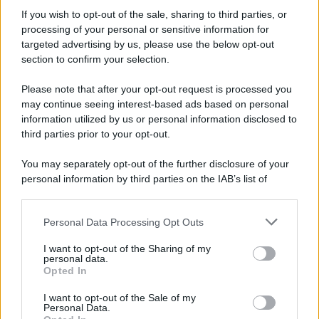
contratto per un rudimentale avamposto militare a Gaza
If you wish to opt-out of the sale, sharing to third parties, or
processing of your personal or sensitive information for
targeted advertising by us, please use the below opt-out
section to confirm your selection.
L'evento /
La Sila diventa un palcoscenico naturale: nasce “A
Farla Amare Comincia Tu – Opera Sila”
Please note that after your opt-out request is processed you
may continue seeing interest-based ads based on personal
information utilized by us or personal information disclosed to
third parties prior to your opt-out.
Il ricordo /
Le radici di Francesco Guccini
You may separately opt-out of the further disclosure of your
personal information by third parties on the IAB’s list of
downstream participants.
Personal Data Processing Opt Outs
This information may also be disclosed by us to third parties
L'anniversario /
90 anni di Yves Saint Laurent, tra moda e
on the IAB’s List of Downstream Participants that may further
I want to opt-out of the Sharing of my
scandali
disclose it to other third parties.
personal data.
Opted In
Please note that this website/app uses one or more Google
services and may gather and store information including but
I want to opt-out of the Sale of my
Personal Data.
not limited to your visit or usage behaviour. You may click to