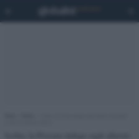
Home
>
Notizie
>
Ischia, la Procura indaga sugli allarmi inascoltati:
accusa di omicidio colposo
Ischia, la Procura indaga sugli allarmi