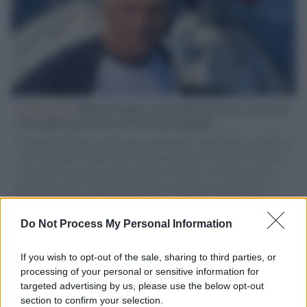
L'intervista /
Marco Croatti e la Flottilla per Gaza: le nostre
vele gonfie grazie alla sollevazione popolare
Il Senatore M5S racconta la sua esperienza sulle barche cariche di
aiuti umanitari assalite dall'esercito israeliano. Una guerra atroce,
il tentativo di disumanizzazione delle vittime, il servilismo del
governo italiano e degli altri europei, il ritorno al colonialismo.
L'importanza dei movimenti.
Do Not Process My Personal Information
Palestina /
Il Board of Peace di Trump assegna il primo
contratto per un rudimentale avamposto militare a Gaza
If you wish to opt-out of the sale, sharing to third parties, or
processing of your personal or sensitive information for
targeted advertising by us, please use the below opt-out
section to confirm your selection.