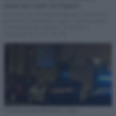
paura nel centro di Cagliari
Una bomba carta, posizionata sul davanzale di una finestra al
piano terra di via Bacaredda a Cagliari, è esplosa provocando
l'esplosione dei vetri, anche della casa di fronte, e
danneggiando due scooter e due auto.
I Carabinieri sul luogo dell'esplosione a Cagliari.