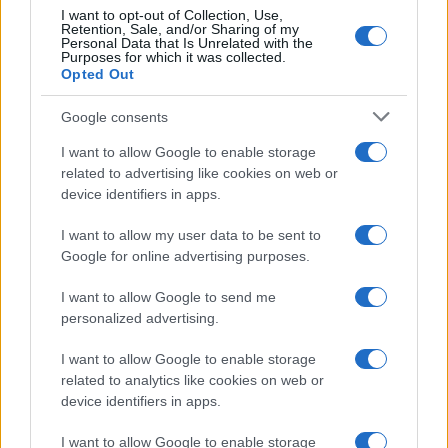
I want to opt-out of Collection, Use,
Retention, Sale, and/or Sharing of my
Personal Data that Is Unrelated with the
Purposes for which it was collected.
Opted Out
Syndication
Culture
Google consents
Salute
Globalist
I want to allow Google to enable storage
related to advertising like cookies on web or
Megachip
Globalscience
device identifiers in apps.
GiULia
Globalsport
I want to allow my user data to be sent to
Google for online advertising purposes.
Prima Pagina
I want to allow Google to send me
personalized advertising.
Giornale dello
Chi siamo
I want to allow Google to enable storage
Spettacolo
related to analytics like cookies on web or
Contributors
device identifiers in apps.
Wondernet
Facebook
I want to allow Google to enable storage