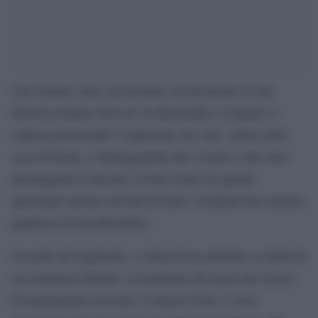
Una bomba carta, posizionata sul davanzale di una
finestra al piano terra di via Bacaredda a Cagliari, è
esplosa provocando l’esplosione dei vetri, anche della
casa di fronte, e danneggiando due scooter e due auto
parcheggiate lì davanti. Il forte boato ha quindi
spaventato intorno all’una di notte i residenti del centrale
quartiere di San Benedetto.
Secondo gli inquirenti, si tratta di un attentato ai danni di
un ristoratore 66enne, al momento all’estero per lavoro.
Fortunatamente nessuno è rimasto ferito. L’area