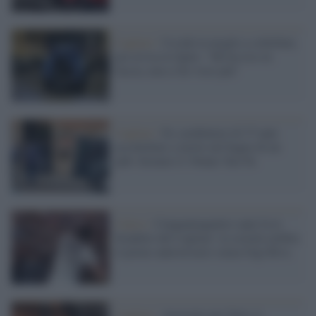
Cagliari /
Uccide la moglie a coltellate,
poi avvisa le figlie: "Mi ha riso in
faccia, non ci ho visto più"
Cagliari /
Ex carabiniere di 37 anni
accoltellato a morte nel bagno di un
pub: fermato il 19enne Yari Fa
Calcio /
Cinquantaquattro anni fa lo
Scudetto del Cagliari: la società celebra
il primo anniversario senza Gigi Riva
Cagliari /
Arrestato per furto si