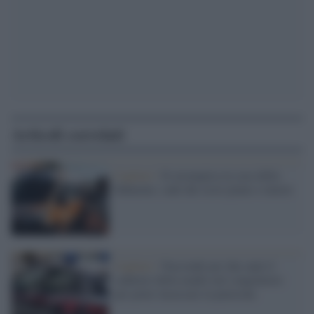
Articoli correlati
Cagliari /
Si arrampica in casa della
fidanzata: cade dal sesto piano e muore
Cagliari /
Nasconde per due anni il
cadavere della madre nel congelatore
per poter incassare la pensione