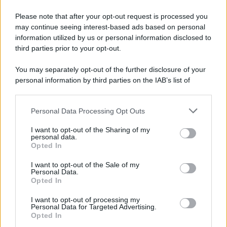
L'evento /
La Sila diventa un palcoscenico naturale: nasce “A
Farla Amare Comincia Tu – Opera Sila”
Please note that after your opt-out request is processed you
may continue seeing interest-based ads based on personal
information utilized by us or personal information disclosed to
third parties prior to your opt-out.
Il ricordo /
Le radici di Francesco Guccini
You may separately opt-out of the further disclosure of your
personal information by third parties on the IAB’s list of
downstream participants.
Personal Data Processing Opt Outs
This information may also be disclosed by us to third parties
L'anniversario /
90 anni di Yves Saint Laurent, tra moda e
on the IAB’s List of Downstream Participants that may further
I want to opt-out of the Sharing of my
scandali
disclose it to other third parties.
personal data.
Opted In
Please note that this website/app uses one or more Google
services and may gather and store information including but
I want to opt-out of the Sale of my
Personal Data.
not limited to your visit or usage behaviour. You may click to
Opted In
grant or deny consent to Google and its third-party tags to
use your data for below specified purposes in below Google
I want to opt-out of processing my
consent section.
Personal Data for Targeted Advertising.
Opted In