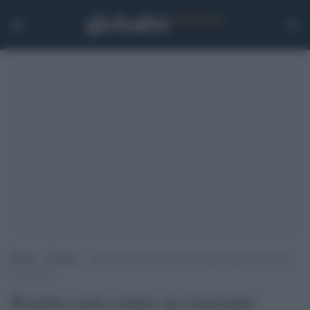
Home
>
Notizie
>
Bomba carta contro un ristorante: paura nel centro
di Cagliari
Bomba carta contro un ristorante: