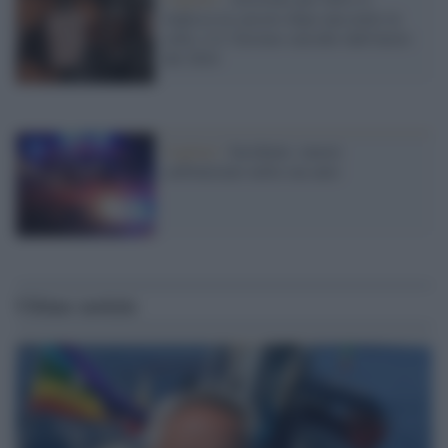
impicca in carcere dopo una notte in
cella: è il 32esimo suicidio dall'inizio
del 2024
Cagliari /
Incidente: muore
carbonizzato nella sua auto
Ultime notizie