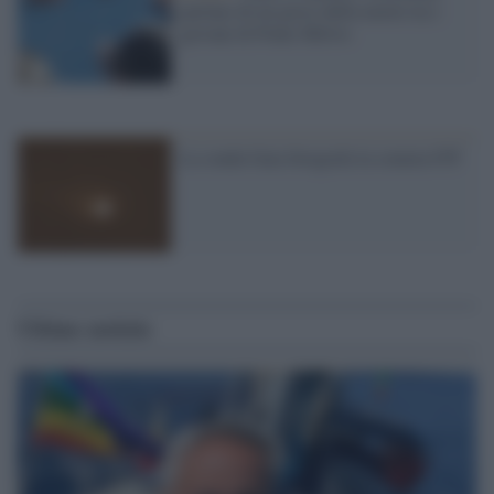
parlano di un gioco della morte tra i
giovani di Ponte Milvio
La sonda Gaia fotografa la cometa 67P
Ultime notizie