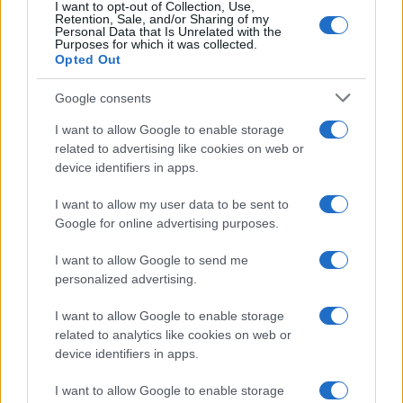
I want to opt-out of Collection, Use,
Retention, Sale, and/or Sharing of my
Personal Data that Is Unrelated with the
Purposes for which it was collected.
Opted Out
Syndication
Culture
Google consents
Salute
Globalist
I want to allow Google to enable storage
related to advertising like cookies on web or
Megachip
Globalscience
device identifiers in apps.
GiULia
Globalsport
I want to allow my user data to be sent to
Google for online advertising purposes.
Prima Pagina
I want to allow Google to send me
personalized advertising.
Giornale dello
Chi siamo
I want to allow Google to enable storage
Spettacolo
related to analytics like cookies on web or
Contributors
device identifiers in apps.
Wondernet
Facebook
I want to allow Google to enable storage