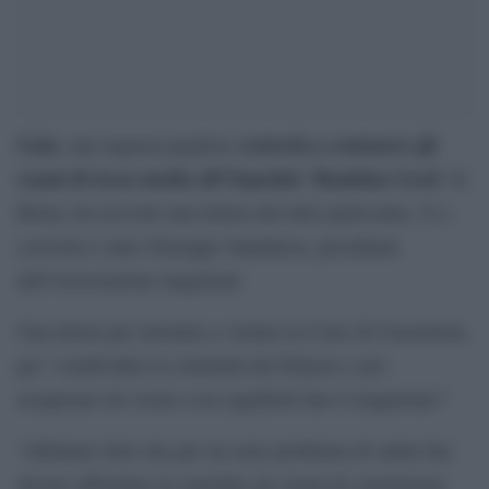
Gaia
costretta a sostenere gli
, una ragazza pugliese
esami di terza media all’Ospedale ‘Bambino Gesù’
di
Roma, ha ricevuto una lettera del tutto particolare. E a
scriverla è stato Giuseppe Santalucia, presidente
dell’Associazione magistrati
Una lettera per invitarla a visitare la Corte di Cassazione,
per “condividere la solennità del Palazzo e per
assaporare da vicino cosa significhi fare il magistrato”.
“Abbiamo letto che per un serio problema di salute hai
dovuto affrontare in ospedale gli esami di conclusione