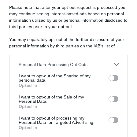
Pd /
Un partito progressista e di sinistra che si spacca sul
riarmo ha un serio problema
Please note that after your opt-out request is processed you
may continue seeing interest-based ads based on personal
information utilized by us or personal information disclosed to
third parties prior to your opt-out.
Il caso /
Trump ha quasi esaurito l'arsenale Usa, ma il
You may separately opt-out of the further disclosure of your
tycoon smentisce
personal information by third parties on the IAB’s list of
downstream participants.
Personal Data Processing Opt Outs
This information may also be disclosed by us to third parties
La banca /
Caso Mps: i pm milanesi ora vogliono vederci
on the IAB’s List of Downstream Participants that may further
I want to opt-out of the Sharing of my
chiaro sulle “chat” tra un dirigente del Mef e alcuni ministri
disclose it to other third parties.
personal data.
Opted In
Please note that this website/app uses one or more Google
services and may gather and store information including but
I want to opt-out of the Sale of my
Personal Data.
not limited to your visit or usage behaviour. You may click to
Opted In
grant or deny consent to Google and its third-party tags to
use your data for below specified purposes in below Google
I want to opt-out of processing my
consent section.
Personal Data for Targeted Advertising.
Opted In