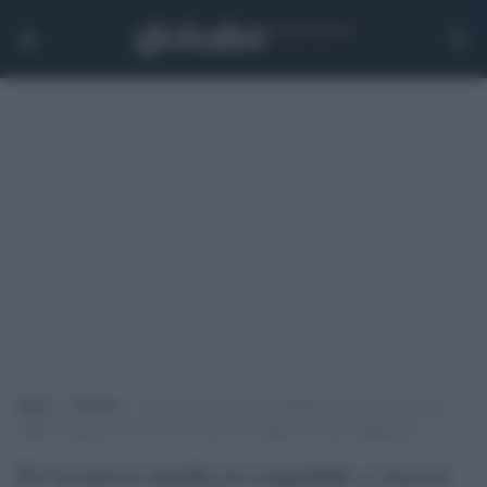
Home
>
Notizie
>
Fa la terza media in ospedale e riceve una lettera
dalla Cassazione: la storia di Gaia, che sogna di essere magistrato
Fa la terza media in ospedale e riceve