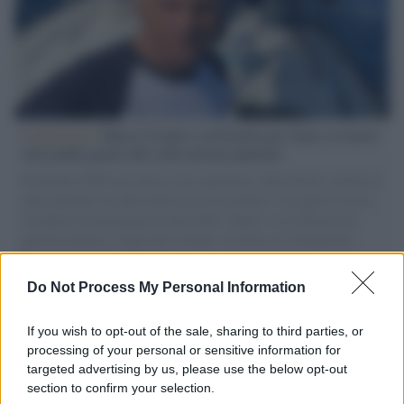
L'intervista /
Marco Croatti e la Flottilla per Gaza: le nostre
vele gonfie grazie alla sollevazione popolare
Il Senatore M5S racconta la sua esperienza sulle barche cariche di
aiuti umanitari assalite dall'esercito israeliano. Una guerra atroce,
il tentativo di disumanizzazione delle vittime, il servilismo del
governo italiano e degli altri europei, il ritorno al colonialismo.
L'importanza dei movimenti.
Do Not Process My Personal Information
Tendenze /
Sale il numero degli acquisti online in Europa e
aumentano le vendite di articoli second hand
If you wish to opt-out of the sale, sharing to third parties, or
processing of your personal or sensitive information for
targeted advertising by us, please use the below opt-out
section to confirm your selection.