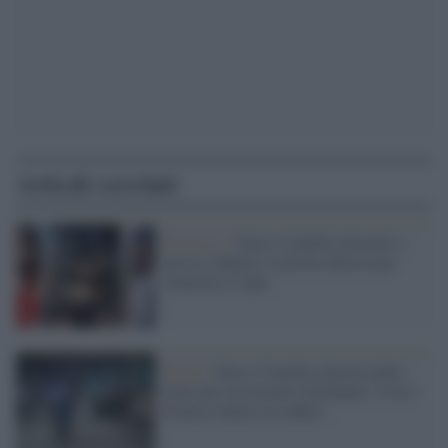
Articoli correlati
Processo /
Gaia e Camilla investite e
uccise a Roma: il pm ha chiesto per
Genovese 5 anni
Roma /
Gaia e Camilla, perizia nella
notte per ricostruire l'incidente: Corso
Francia chiusa al traffico