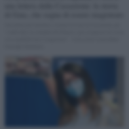
una lettera dalla Cassazione: la storia
di Gaia, che sogna di essere magistrato
Una lettera per invitarla a visitare la Corte di Cassazione, per
"condividere la solennità del Palazzo e per assaporare da vicino
cosa significhi fare il magistrato" - le ha scritto il presidente
Giuseppe Santalucia.