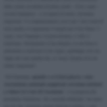
della scuola secondaria di primo grado – Il tuo sogno –
ricorda Santalucia – è occuparti di moda e diventare
magistrato. Ci complimentiamo con te per i tuoi esami di
terza media e ti auguriamo il meglio per il tuo futuro. I
sogni, con l’impegno e la perseveranza, a volte si
realizzano. Sicuramente la tua allegria e la tua forza ti
aiuteranno a realizzare il tuo sogno, qualunque esso sia.
Sappi che sono qualità che, se vorrai, faranno di te un
ottimo magistrato”.
quando e se ti farà piacere, come
“Nel frattempo,
Associazione nazionale magistrati vorremmo invitarti
a visitare la Corte di Cassazione
“, è la proposta del
presidente Santalucia, che conclude definendo “un onore
per noi che svolgiamo questo delicato compito, e una