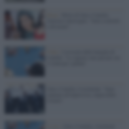
Roma /
Morte di Gaia e Camilla,
Genovese interrogato: "Sono sconvolto
e devastato"
Video /
L'avvocato della famiglia di
Camilla: "Le ragazze sono passate con
il verde per i pedoni"
Gaia e Camilla, il testimone: "Sono
spuntate all'improvviso, impossibile
evitarle"
Il caso /
Gaia e Camilla, i testimoni