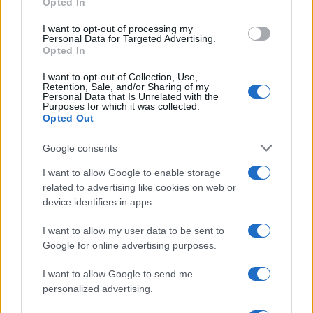
Opted In
grant or deny consent to Google and its third-party tags to
use your data for below specified purposes in below Google
I want to opt-out of processing my
consent section.
Personal Data for Targeted Advertising.
Opted In
I want to opt-out of Collection, Use,
Retention, Sale, and/or Sharing of my
Personal Data that Is Unrelated with the
Purposes for which it was collected.
Opted Out
Syndication
Culture
Google consents
Salute
Globalist
I want to allow Google to enable storage
related to advertising like cookies on web or
Megachip
Globalscience
device identifiers in apps.
GiULia
Globalsport
I want to allow my user data to be sent to
Google for online advertising purposes.
Prima Pagina
I want to allow Google to send me
personalized advertising.
Giornale dello
Chi siamo