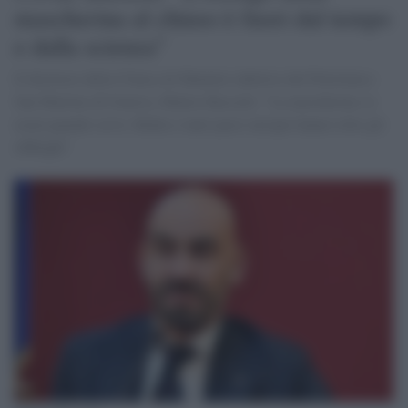
mascherina al chiuso è fuori dal tempo
e dalla scienza"
Il direttore della Clinica di Malattie infettive del Policlinico
San Martino di Genova, Matteo Bassetti: "La mascherina va
usata quando serve. Biden e tanti paesi europei hanno tolto gli
obblighi"