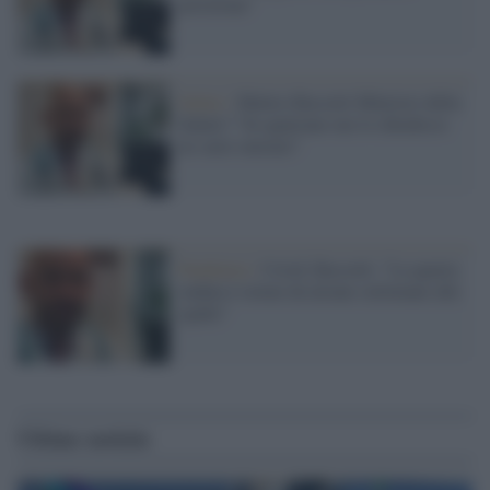
posizione"
Salute /
Matteo Bassetti Ministro della
Salute? "Se qualcuno me lo chiedesse
ne sarei onorato"
Pandemia /
Covid, Bassetti: "La quarta
ondata è ormai da alcune settimane alle
spalle"
Ultime notizie