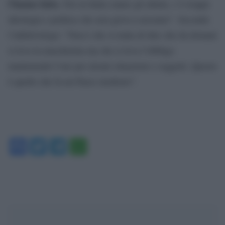
l’hanno fatto.
Noi in Italia siamo gli ultimi, c’è troppa
ideologia e politica che non giova a nessuno”. Secondo
l’infettivologo: “Non è che si tratta di dire che da domani
si leva la mascherina ma che si leva l’obbligo
mantenendo l’suo per alcuni situazioni e soggetti. Questo
è quello che fa un Paese moderno”.
Facebook
Twitter
Telegram
WhatsApp