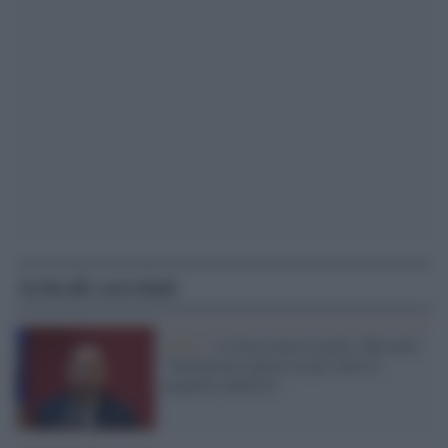
Articoli correlati
Virus /
A Gaza torna la polio, Bassetti:
"Situazione esplosiva per tutte le
malattie infettive"