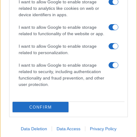
I want to allow Google to enable storage
Spettacolo
related to analytics like cookies on web or
Contributors
device identifiers in apps.
Wondernet
Facebook
I want to allow Google to enable storage
Giuliana Sgrena
related to functionality of the website or app.
Twitter
I want to allow Google to enable storage
Google News
related to personalization.
Mastodon
I want to allow Google to enable storage
related to security, including authentication
Cookie Policy
functionality and fraud prevention, and other
user protection.
Preferenze Privacy
CONFIRM
©2021 Globalist.it • All right reserved.
Data Deletion
Data Access
Privacy Policy
Syndication