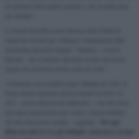
un ministero della Salute moderno e che sta dalla parte
dei cittadini”.
La misura dovrebbe essere discussa nella Cabina di
regina del Governo per valutarne l’eliminazione della
mascherina dal primo maggio. “Dispiace – osserva
Bassetti – che il ministro Speranza ascolti solo alcuni
esperti che gli dicono di fare come lui vuole”.
“Continuare con la politica degli obblighi nel 2022, di
fronte ad una situazione diversa rispetto al 2020 e al
2021 – precisa Bassetti all’Adnkronos – vuol dire avere
una logica anacronistica più vicina a sistemi totalitari
Da oggi
che alle democrazie europee – aggiunge –
Biden ha tolto in Usa gli obblighi e tanti paesi europei