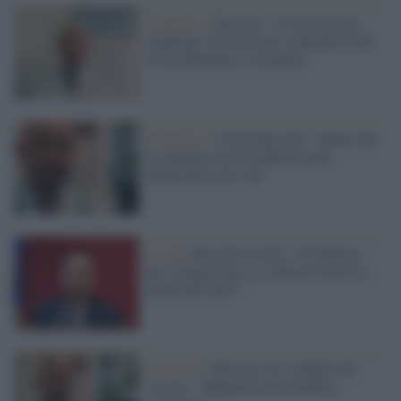
Pandemia /
Bassetti: "La Procura ha
notificato 10 avvisi nei confronti di chi
mi ha diffamato e insultato"
Pandemia /
Covid, Bassetti: "Spero che
la commissione d'inchiesta non
ammicchi ai no-vax"
Covid /
Bassetti avverte: "Il farmaco
per il fegato che va a ruba in Cina è la
bufala del 2023"
Covid-19 /
Bassetti sui 'codardi' dei
vaccini: "Sbagliato non prendere