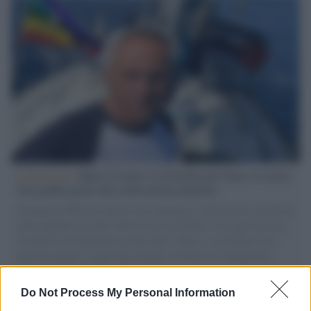
L'intervista /
Marco Croatti e la Flottilla per Gaza: le nostre
vele gonfie grazie alla sollevazione popolare
Il Senatore M5S racconta la sua esperienza sulle barche cariche di
aiuti umanitari assalite dall'esercito israeliano. Una guerra atroce,
il tentativo di disumanizzazione delle vittime, il servilismo del
governo italiano e degli altri europei, il ritorno al colonialismo.
L'importanza dei movimenti.
Do Not Process My Personal Information
L'attesa /
Un estate di calcio: tra Mondiali e Serie A