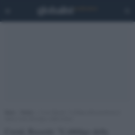
Home
>
Notizie
>
Covid, Bassetti: “L’obbligo della mascherina al
chiuso è fuori dal tempo e dalla scienza”
Covid, Bassetti: "L'obbligo della