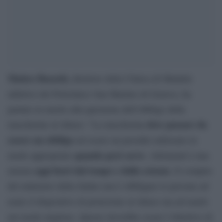
Matteo Bassetti,
direttore della Clinica di Malattie
infettive del Policlinico San Martino di Genova, ha
parlato in merito alla questione dell’obbligo delle
deve passare da
mascherine al chiuso: “La mascherina
essere un obbligo
ad essere un presidio utilizzato in
quando però serve
modo appropriato
. Altrimenti è una
oggi fuori dal tempo e dalla scienza
misura
. Il compito
del ministero della Salute non è obbligare le persone ad
usare il dispositivo di protezione al chiuso ma ad usarlo
nel modo migliore. Questo dovrebbe essere l’obiettivo di