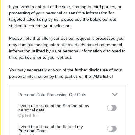
If you wish to opt-out of the sale, sharing to third parties, or
processing of your personal or sensitive information for
targeted advertising by us, please use the below opt-out
section to confirm your selection.
Imperialismo /
Petrolio e prepotenze di Trump: una società
legata a 'Donald' vuole perforare la Groenlandia senza
Please note that after your opt-out request is processed you
autorizzazione
may continue seeing interest-based ads based on personal
information utilized by us or personal information disclosed to
third parties prior to your opt-out.
Musica /
Al maestro Francesco Guccini
You may separately opt-out of the further disclosure of your
personal information by third parties on the IAB’s list of
downstream participants.
Personal Data Processing Opt Outs
This information may also be disclosed by us to third parties
Il ricordo /
Quando Guccini raccontava le "Cronache
on the IAB’s List of Downstream Participants that may further
I want to opt-out of the Sharing of my
epafaniche": l'intervista all'artista che si definiva un
disclose it to other third parties.
personal data.
'narratore'
Opted In
Please note that this website/app uses one or more Google
services and may gather and store information including but
I want to opt-out of the Sale of my
Personal Data.
not limited to your visit or usage behaviour. You may click to