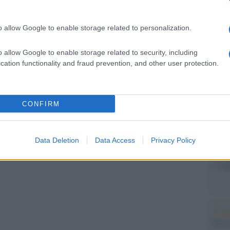
Il Se
barch
dall'e
o allow Google to enable storage related to personalization.
tentat
servil
o allow Google to enable storage related to security, including
europ
cation functionality and fraud prevention, and other user protection.
dei m
Tend
CONFIRM
onlin
artic
Data Deletion
Data Access
Privacy Policy
Pd /
si sp
pp
Il ca
Usa, 