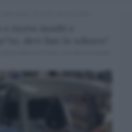
insulti e minacce: “Sei un ne*ro, devi fare lo schiavo”
e riceve insulti e
*ro, devi fare lo schiavo"
riginario della Costa d'Avorio, aveva chiesto un aumento.