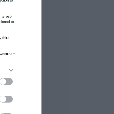
ection to
nterest-
closed to
 third
Downstream
er and store
to grant or
ed purposes