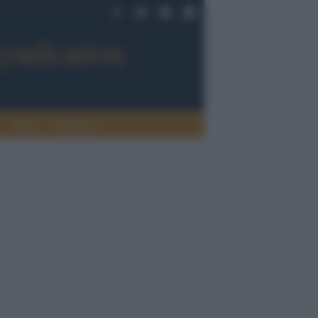
Sport
Tendenze