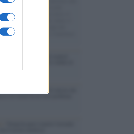
natore M5S racconta la sua esperienza sulle
e cariche di aiuti umanitari assalite
sercito israeliano. Una guerra atroce, il
ivo di disumanizzazione delle vittime, il
ismo del governo italiano e degli altri
ei, il ritorno al colonialismo. L'importanza
ovimenti.
enze /
Sale il numero degli acquisti
e in Europa e aumentano le vendite di
oli second hand
Un partito progressista e di sinistra che
acca sul riarmo ha un serio problema
so /
Trump ha quasi esaurito l'arsenale
ma il tycoon smentisce