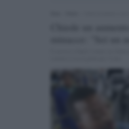
Home
>
Notizie
>
Chiede un aumento e riceve 
Chiede un aumento 
minacce: "Sei un ne
È successo a Napoli. L'uomo, un 34enne o
Lavorava 12 ore al giorno per 15 euro