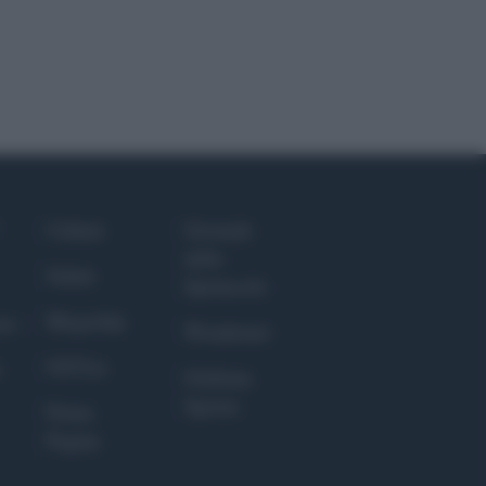
Culture
Giornale
dello
Salute
Spettacolo
Megachip
nce
Wondernet
GiULia
Giuliana
Sgrena
Prima
Pagina