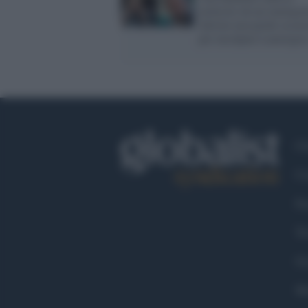
molestie da un immigra
Salvini non perde occas
per incolpare Lamorges
Ch
Co
Fa
Tw
Go
Ma