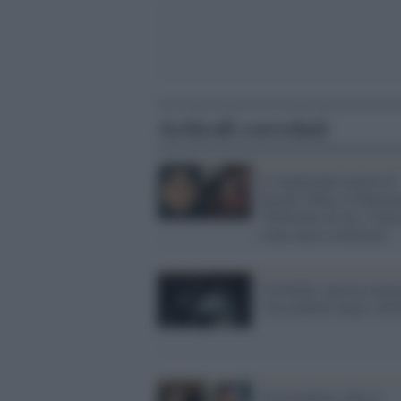
Articoli correlati
Le inquietanti parole di
Saman Abbas al fidanza
"Parlavano di me, l'omi
come unica soluzione"
Colombia, ancora emarg
i discendenti degli schia
Una bambina subisce