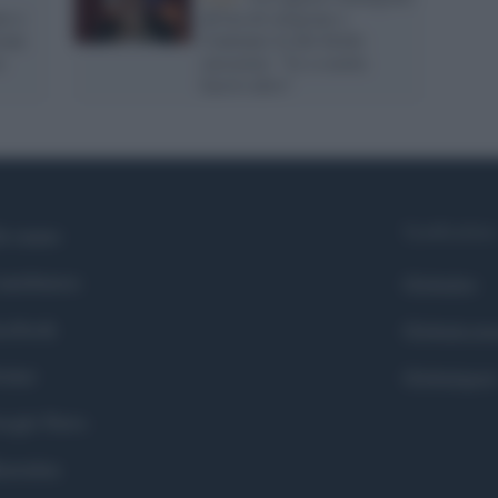
to e
all'ora di religione e
ione
Centinaio fa del fetido
e
sarcasmo: "Io a scuola
facevo altro"
Syndication
i siamo
ntributors
Globalist
cebook
Globalscie
itter
Globalsport
ogle News
stodon