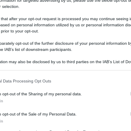
formation for targeted advertising by us, please use the below opt-out s
 selection.
 that after your opt-out request is processed you may continue seeing i
ased on personal information utilized by us or personal information dis
 prior to your opt-out.
rately opt-out of the further disclosure of your personal information by
he IAB’s list of downstream participants.
e tramite un vocale su Whatsapp da un datore di
tion may also be disclosed by us to third parties on the IAB’s List of 
originario della Costa d’Avorio impiegato in
 that may further disclose it to other third parties.
terdei, che aveva avuto l’ardire di chiedere un
 that this website/app uses one or more Google services and may gath
l Data Processing Opt Outs
including but not limited to your visit or usage behaviour. You may click 
 to Google and its third-party tags to use your data for below specifi
tua vita come lo fate tutti quanti, perciò siete
o opt-out of the Sharing of my personal data.
ogle consent section.
 all’ospedale” dice il datore di lavoro nel
In
 di una denuncia.
o opt-out of the Sale of my Personal Data.
uel momento lavorava 12 ore al giorno per 15
In
andato tutto bene. Le minacce sono arrivate