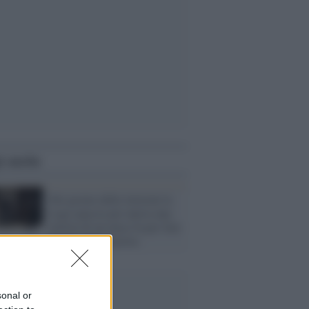
i anche
Nel giorno delle elezioni la
Lega spaccia per nuova una
notizia di un mese fa per fare
propaganda razzista
sonal or