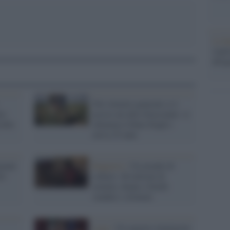
La b
vogli
dirig
Nel silenzio generale si è
to:
ucciso un altro bracciante: si
cidio
chiamava Joban Singh e
aveva 25 anni
inati
Rapporto /
Un mondo di
vi
schiavi: 46 milioni di
uomini, donne e bimbi
venduti e sfruttati
Lega /
Un ragazzo immigrato