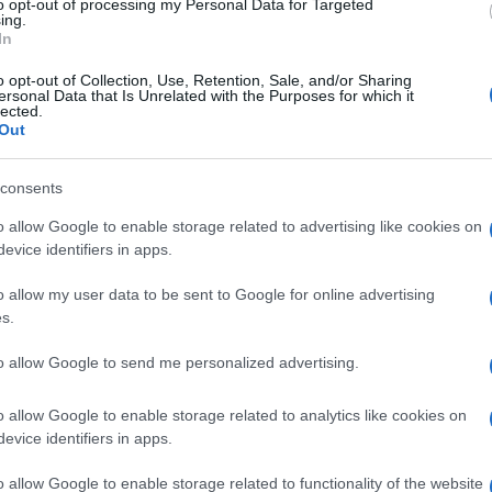
to opt-out of processing my Personal Data for Targeted
ing.
to di stipendio: “Lui mi ha cacciato
In
elle. Ora mi cerca per farmi male perché non
o opt-out of Collection, Use, Retention, Sale, and/or Sharing
ersonal Data that Is Unrelated with the Purposes for which it
parti”.
lected.
Out
dicembre 2017 ed è attualmente ospite di un
Ulti
no.
consents
o allow Google to enable storage related to advertising like cookies on
a vent’anni di carriera: a Napoli un grande evento
evice identifiers in apps.
o allow my user data to be sent to Google for online advertising
s.
to allow Google to send me personalized advertising.
L'int
o allow Google to enable storage related to analytics like cookies on
Gaza:
evice identifiers in apps.
solle
o allow Google to enable storage related to functionality of the website