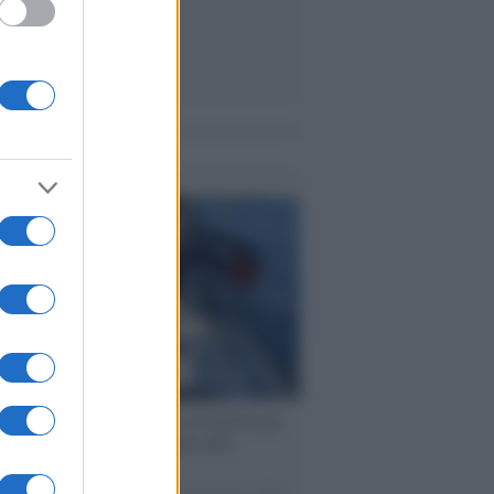
me notizie
ervista /
Marco Croatti e la Flottilla per
 le nostre vele gonfie grazie alla
vazione popolare