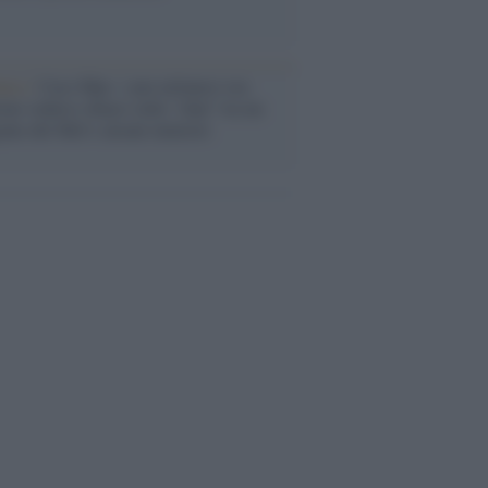
anca /
Caso Mps: i pm milanesi ora
ono vederci chiaro sulle “chat” tra un
ente del Mef e alcuni ministri