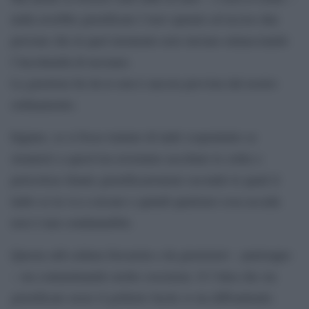
nulla avrebbe giustificato l’aver sparato ed ucciso due
persone che in quel momento non stavano minacciando
l’incolumità di nessuno.
La giustizia fai da te non è ancora prevista dal nostro
ordinamento.
Eppure, se si fosse trattato di ladri (soprattutto se
stranieri) a quest’ora avremmo ascoltato le solite e
pericolose litanie giustificazioniste secondo le quali il
ladro se la va a cercare e quindi qualsiasi cosa accada
non è mai condannabile.
Questa sub-cultura forcaiola e da giustizieri – purtroppo
– sta contaminando molte coscienze. E l’idea che sia
giustificato avere il grilletto facile si sta diffondendo.