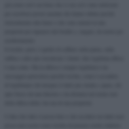
già esiste (ed è un bene che ci sia) ed è stato utilizzato
per assolvere poveri anziani che hanno rubato perché
letteralmente alla fame o che sono entrati in una
proprietà per ripararsi dal freddo e, magari, da morte per
assideramento.
Il rischio, però, è quello di soffiare sulla paura, sulla
rabbia o altro per travalicare i limiti: dire legittima difesa
è una conto. Ma la difesa è sempre legittima è un
messaggio pericoloso perché rischia, come è accaduto,
di legittimare chi insegue il ladro per strada e spara, chi
apre fuoco da una finestra o da distanza nel nome non
della difesa della vita ma di una proprietà.
L’idea che tutto si possa fare e che uccidere un ladro non
possa mai essere reato rischia di portarci molto indietro