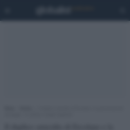
Home
>
Notizie
>
Il duplice omicidio di Ercolano e la pericolosità del
messaggio: “La difesa è sempre legittima”
Il duplice omicidio di Ercolano e la