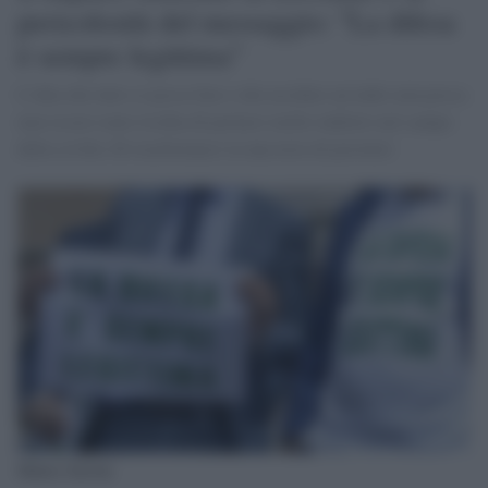
pericolosità del messaggio: "La difesa
è sempre legittima"
L’idea che tutto si possa fare e che uccidere un ladro non possa
mai essere reato rischia di portarci molto indietro nel campo
della civiltà. Di trasformarci in una terra di pistoleri
Matteo Salvini