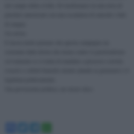
nel campo della civiltà. Di trasformarci in una terra di
pistoleri autorizzati con una escalation di omicidi e fatti
di sangue.
Un orrore.
E lascia molto pensare che questa campagna sia
sostenuta dalla destra che tuona contro il giustizialismo
(ovviamente se si tratta di mandare a processo corrotti,
evasori e colletti bianchi) mentre plaude ai giustizieri e li
legittima politicamente.
Una perversione politica, un orrore etico.
Facebook
Twitter
Telegram
WhatsApp