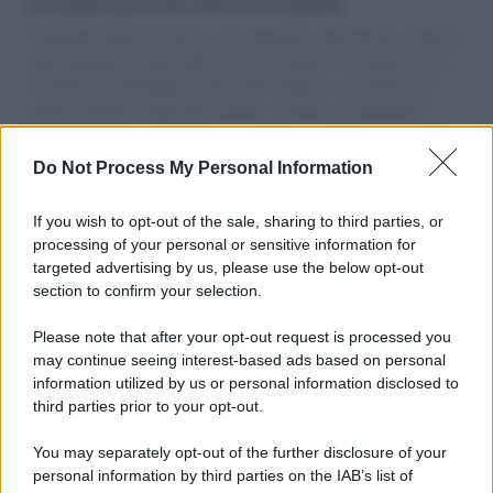
vele gonfie grazie alla sollevazione popolare
Il Senatore M5S racconta la sua esperienza sulle barche cariche di
aiuti umanitari assalite dall'esercito israeliano. Una guerra atroce,
il tentativo di disumanizzazione delle vittime, il servilismo del
governo italiano e degli altri europei, il ritorno al colonialismo.
L'importanza dei movimenti.
Do Not Process My Personal Information
L'attesa /
Un estate di calcio: tra Mondiali e Serie A
If you wish to opt-out of the sale, sharing to third parties, or
processing of your personal or sensitive information for
targeted advertising by us, please use the below opt-out
section to confirm your selection.
Imperialismo /
Petrolio e prepotenze di Trump: una società
legata a 'Donald' vuole perforare la Groenlandia senza
Please note that after your opt-out request is processed you
autorizzazione
may continue seeing interest-based ads based on personal
information utilized by us or personal information disclosed to
third parties prior to your opt-out.
Musica /
Al maestro Francesco Guccini
You may separately opt-out of the further disclosure of your
personal information by third parties on the IAB’s list of