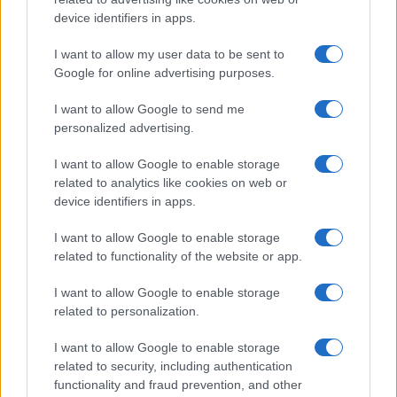
Megachip
Globalscience
device identifiers in apps.
GiULia
Globalsport
I want to allow my user data to be sent to
Google for online advertising purposes.
Prima Pagina
I want to allow Google to send me
personalized advertising.
Giornale dello
Chi siamo
I want to allow Google to enable storage
Spettacolo
related to analytics like cookies on web or
Contributors
device identifiers in apps.
Wondernet
Facebook
I want to allow Google to enable storage
Giuliana Sgrena
related to functionality of the website or app.
Twitter
I want to allow Google to enable storage
Google News
related to personalization.
Mastodon
I want to allow Google to enable storage
related to security, including authentication
Cookie Policy
functionality and fraud prevention, and other