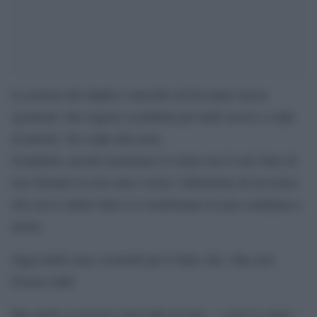
La notizia del duplice omicidio di Ercolano lascia
sgomenti: due ragazzi scambiati per ladri uccisi a colpi
di pistola. Sei colpi alla testa.
Scambiati, perché nemmeno lo erano ma il solo fatto di
aver fermato la loro auto vicino l’abitazione di un uomo
che aveva subito furti si è trasformato in una condanna a
morte.
Oggi molti sono sconvolti per il fatto che i due non
fossero ladri.
Ma anche se fossero stati ladri di auto – e non lo erano –