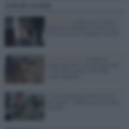
Articoli correlati
Reazionari /
La difesa non è sempre
legittima e comunque nei paesi civili
non esisterà mai il 'legittimo omicidio'
San Vittore Olona /
Scambia un
ragazzo per ladro e gli spara due colpi:
i rischi della retorica sulla difesa
sempre legittima
L'avvocato dell'uomo che ha ucciso i
due ragazzi: "Chiede scusa, non voleva
uccidere"