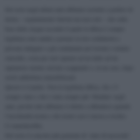
Del resto negli ultimi anni abbiamo assistito a politici di
destra – segnatamente Salvini ma non solo – che sulla
base dello slogan secondo il quale la difesa è sempre
legittima sono andati a portare la loro solidarietà a
persone indagate o già condannate per lesioni o tentato
omicidio, ossia per aver sparato ad un ladro ad un
rapinatore mentre stavano scappando o, in un caso, dopo
averli addirittura immobilizzati.
Questo è il punto. Non la legittima difesa, che c’è
sempre stata e che è stata sempre più ‘blindata’ negli
anni, perché tutti abbiamo il diritto a difenderci quando
l’incolumità nostra o dei nostri casi è messa a rischio.
Ci mancherebbe.
Del resto il concetto più generale di ‘stato di necessità’