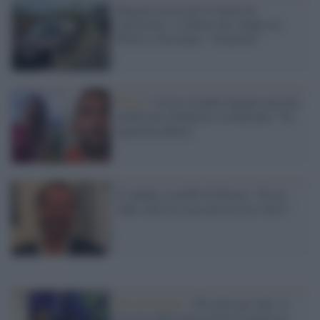
Ragazzi uccisi per il clima da
'giustizieri', il dolore dei sindaci di
Portici e Ercolano: "Sconvolti"
Roma /
Uccise il padre durante una lite,
archiviata l'inchiesta su Deborah: "Fu
legittima difesa"
Il sindaco sceriffo di Destra: “Se un
ladro entra in casa mia ne esce steso”
Rio de Janeiro /
Più armi per tutti: il
fascista Bolsonaro porta la guerra in