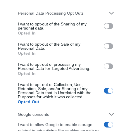
downstream participants.
Personal Data Processing Opt Outs
This information may also be disclosed by us to third parties
Il ricordo /
Quando Guccini raccontava le "Cronache
on the IAB’s List of Downstream Participants that may further
I want to opt-out of the Sharing of my
epafaniche": l'intervista all'artista che si definiva un
disclose it to other third parties.
personal data.
'narratore'
Opted In
Please note that this website/app uses one or more Google
services and may gather and store information including but
I want to opt-out of the Sale of my
Personal Data.
not limited to your visit or usage behaviour. You may click to
Opted In
grant or deny consent to Google and its third-party tags to
use your data for below specified purposes in below Google
I want to opt-out of processing my
consent section.
Personal Data for Targeted Advertising.
Opted In
I want to opt-out of Collection, Use,
Retention, Sale, and/or Sharing of my
Personal Data that Is Unrelated with the
Purposes for which it was collected.
Opted Out
Syndication
Culture
Google consents
Salute
Globalist
I want to allow Google to enable storage
related to advertising like cookies on web or