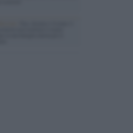
a sicurezza"
flessione /
Pace, disarmo e Ucraina: il
osinistra non trasformi il riarmo
eo in una battaglia interna per le
arie