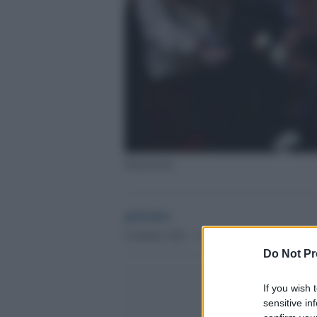
Matrimonio
globalist
9 Ottobre 2021 - 11.15
Do Not Pr
If you wish 
sensitive in