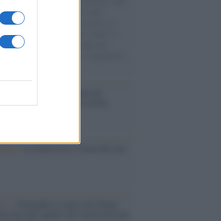
natore M5S racconta la sua esperienza sulle
e cariche di aiuti umanitari assalite
sercito israeliano. Una guerra atroce, il
ivo di disumanizzazione delle vittime, il
ismo del governo italiano e degli altri
ei, il ritorno al colonialismo. L'importanza
ovimenti.
é i centri di intrattenimento per
lie investono in attrazioni ad alta
logia
nflitto /
La mafia russa e l'arma del caos
Aviv /
Netanyahu si smarca da Trump:
ele farà tutto quello che è necessario per