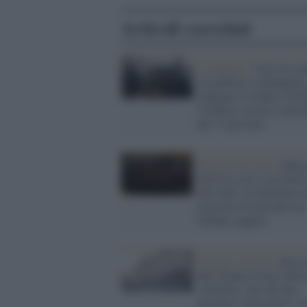
Articoli correlati
L'indagine /
Voto di sc
tra politica e ndrangheta
indagato il sindaco di R
Calabria: misure cautela
per 14 persone
Reggio Calabria /
Subis
furto in casa e accoltella
due ladri, uccidendone 
accusato di omicidio un
48enne reggino
Reggio Calabria /
Rissa
due 15enni al liceo finis
coltellate: uno dei due
giovani è stato ferito, su