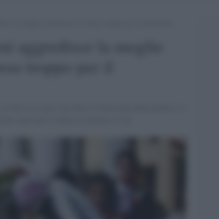
disce la moglie accusata di aver speso troppo per il matrimonio
rni aggredisce la moglie
eso troppo per il
e lividi sul corpo e ha chiesto l'intervento della polizia. La
lle spese per il rinfresco nuziale e il dj.