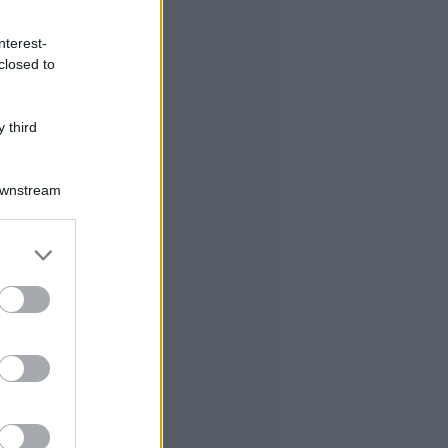
nterest-
closed to
 third
Downstream
er and store
to grant or
ed purposes