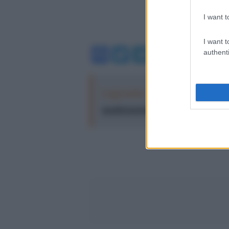
I want t
I want t
Facebook
Twitter
Telegram
WhatsA
authenti
Leggi anche:
Proteste violente e rep
manifestazioni di massa attraverso l