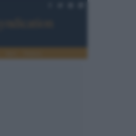
Sport
Tendenze