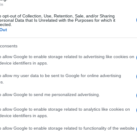
In
er l’uomo è scattato l’ammonimento del
o opt-out of Collection, Use, Retention, Sale, and/or Sharing
ersonal Data that Is Unrelated with the Purposes for which it
lected.
Out
l marito durante una lite sulla gestione delle
La discussione era scoppiata sul pagamento
Ulti
consents
 il dj.
o allow Google to enable storage related to advertising like cookies on
evice identifiers in apps.
in aggressione e la donna è stata percossa dal
ccia e lividi sul corpo e ha chiesto l’intervento
o allow my user data to be sent to Google for online advertising
s.
to allow Google to send me personalized advertising.
rimi sintomi di insofferenza manifestati, il
messo d’urgenza un provvedimento di
o allow Google to enable storage related to analytics like cookies on
L'int
evice identifiers in apps.
 l’uomo dal continuare nella sua condotta
Gaza:
solle
carsi di altri episodi di violenza.
o allow Google to enable storage related to functionality of the website