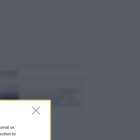
i anche
Reggio Calabria /
Migranti,
il corpo di un neonato tra i
50 soccorsi in mare: a bordo
erano 811
sonal or
ection to