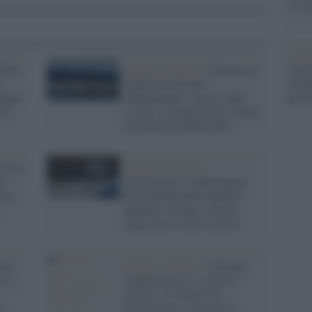
la su
La ri
centr
ambio
Reggio Calabria /
Fermata la
europ
,
nonna del neonato
prim
eggio
abbandonato e morto sugli
ri
scogli: la madre della 13enne
accusata di infanticidio
ce un
Reggio Calabria /
 i
Accoltellato e abbandonato
uno:
nel giardino dell'ospedale
Morelli: l'uomo è morto
dopo l'arrivo dei soccorsi
 tra
Reggio Calabria /
Giovane
ce a
operaio ucciso a colpi di
pistola: il 24enne era
l
incensurato e non aveva