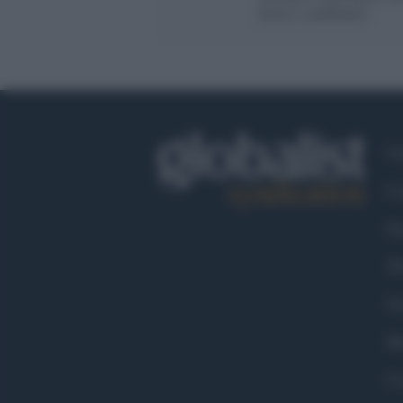
posto i carabinieri
Ch
Co
Fa
Tw
Go
Ma
Co