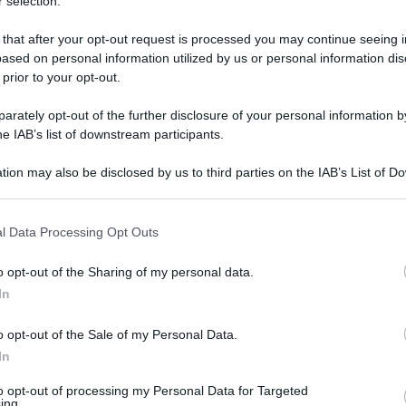
 selection.
 that after your opt-out request is processed you may continue seeing i
ased on personal information utilized by us or personal information dis
 prior to your opt-out.
rately opt-out of the further disclosure of your personal information by
he IAB’s list of downstream participants.
tion may also be disclosed by us to third parties on the IAB’s List of 
 that may further disclose it to other third parties.
maginiamo il prosieguo della convivenza.
 that this website/app uses one or more Google services and may gath
l Data Processing Opt Outs
including but not limited to your visit or usage behaviour. You may click 
 una donna potrebbe rifarlo in qualsiasi altro
 to Google and its third-party tags to use your data for below specifi
o opt-out of the Sharing of my personal data.
ovrebbe allontanarsi subito da certe dinamiche,
ogle consent section.
In
o opt-out of the Sale of my Personal Data.
zio della convivenza finisce nei guai un novello
In
otivi economici.
to opt-out of processing my Personal Data for Targeted
ing.