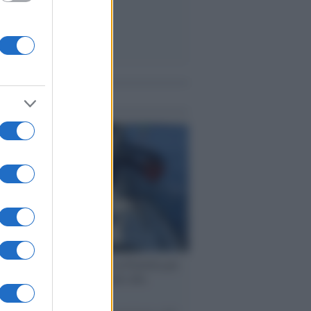
me notizie
ervista /
Marco Croatti e la Flottilla per
 le nostre vele gonfie grazie alla
vazione popolare