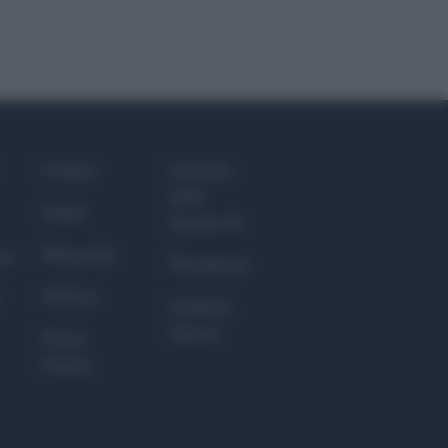
Culture
Giornale
dello
Salute
Spettacolo
Megachip
nce
Wondernet
GiULia
Giuliana
Sgrena
Prima
Pagina