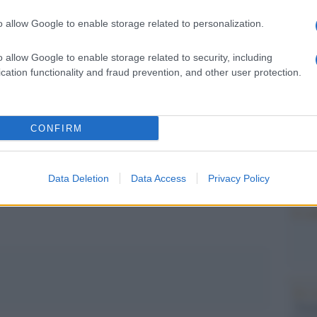
Il Se
barch
o allow Google to enable storage related to personalization.
dall'e
tentat
o allow Google to enable storage related to security, including
servil
pp
cation functionality and fraud prevention, and other user protection.
europ
dei m
ressione: una strategia occulta per bloccare le
CONFIRM
Perch
famig
a paura?
tecno
Data Deletion
Data Access
Privacy Policy
Il co
Tel 
"Isra