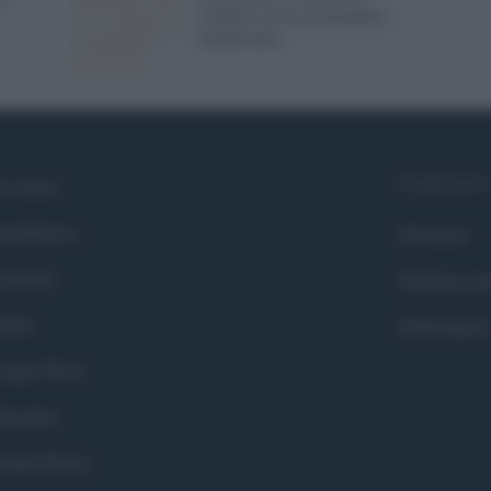
contatti con la criminalità
organizzata
Syndication
i siamo
ntributors
Globalist
cebook
Globalscie
itter
Globalsport
ogle News
stodon
okie Policy