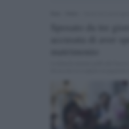
Home
>
Notizie
>
Sposato da tre giorni aggre
Sposato da tre gio
accusata di aver sp
matrimonio
La donna ha riportato graffi sulle braccia 
discussione era scoppiata sul pagamento de