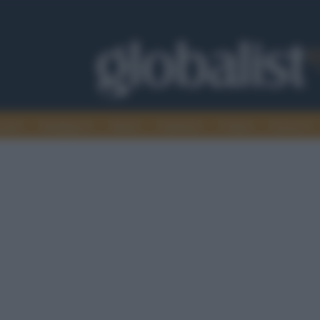
omia
Intelligence
Media
Ambiente
Cultura
Scienza