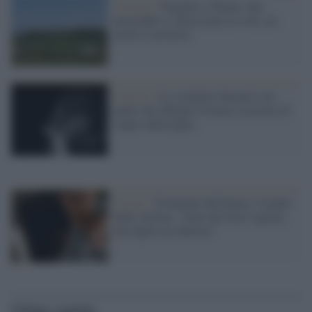
Vicenza /
Tragedia a Thiene: due
paracaduti si intrecciano in volo, un
morto e un ferito
Corsivo /
Lo sconforto davanti a un
padre che difende il branco accusato di
stupro dalla figlia
Il caso /
Violentata dal branco, il padre
della vittima: "Sono dei bravi ragazzi,
mia figlia era ubriaca"
Ultime notizie