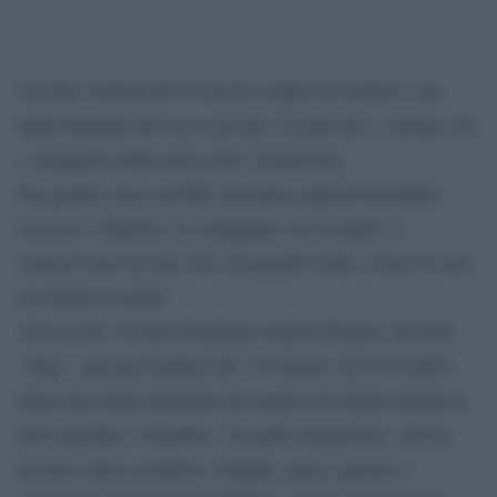
Un’altra vittima del Covid ha colpito un medico, che
nella funzione del suo esercizio, ha provato a salvare vite
e strapparle dalla morsa del Coronavirus.
Fra quattro mesi sarebbe diventato papà di un bimbo
assieme a Martina, la compagna con la quale si
conoscevano da una vita, da quando erano vicini di casa
ad Albano Laziale.
Aveva solo 36 anni Gianluigi Andrea Piegari, per tutti
“Gigi”, giovane medico del 118 morto con il Covid19
dopo una lunga battaglia nel reparto di terapia intensiva
dell’ospedale Columbus. Un addio inaspettato, che ha
lasciato nello sconforto colleghi, amici, parenti e