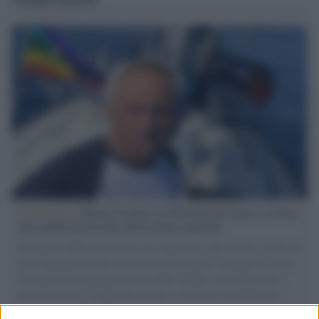
L'intervista /
Marco Croatti e la Flottilla per Gaza: le nostre
vele gonfie grazie alla sollevazione popolare
Il Senatore M5S racconta la sua esperienza sulle barche cariche di
aiuti umanitari assalite dall'esercito israeliano. Una guerra atroce,
il tentativo di disumanizzazione delle vittime, il servilismo del
governo italiano e degli altri europei, il ritorno al colonialismo.
L'importanza dei movimenti.