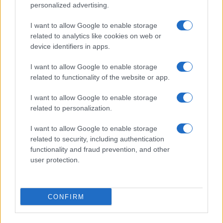
personalized advertising.
Giornale dello
Chi siamo
I want to allow Google to enable storage
Spettacolo
related to analytics like cookies on web or
Contributors
device identifiers in apps.
Wondernet
Facebook
I want to allow Google to enable storage
Giuliana Sgrena
related to functionality of the website or app.
Twitter
I want to allow Google to enable storage
Google News
related to personalization.
Mastodon
I want to allow Google to enable storage
related to security, including authentication
Cookie Policy
functionality and fraud prevention, and other
user protection.
Preferenze Privacy
CONFIRM
©2021 Globalist.it • All right reserved.