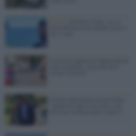
scuola-lavoro
Ritratto /
Incidente a Capri: ecco la
storia dell'autista del minibus morto a
soli 33 anni
L'assessore leghista di Voghera parla di
colpo accidentale: ma perché aveva
estratto la pistola?
Il dolore della mamma di una vittima:
"Quindi mio figlio e mia nuora sono
morti per l'avidità di questi signori?”