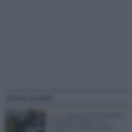
Articoli correlati
Ancona /
Un ragazzo di 16 anni muore
in un incidente stradale: stava
svolgendo lo stage dell'alternanza