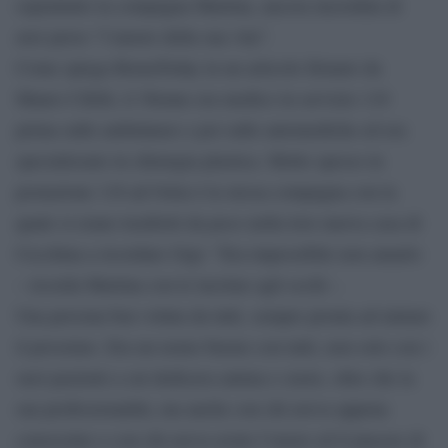
soprattutto la compagna Martina, ancora incredula di
aver perso “l’amore della sua vita”.
Come spiega RomaToday in un articolo firmato da
Mauro Cifelli, il 36enne era medico in servizio 118
prima sulle ambulanze e poi sulle automediche ed era
specializzato in chirurgia plastica. Molto spesso in
postazione 118 ad Ostia è la stessa compagna con la
quale si erano trasferiti da poco nella loro nuova casa di
Cecchina a ricordare Gigi: “Era impossibile non amarlo
– ricorda Martina con le lacrime agli occhi -.
Una persona ben voluta da tutti, sempre pronta ad aiutare
il prossimo. Era un uomo buono con tutti, non solo con i
suoi pazienti a cui dedicava anima e cuore, oltre che la
sua professionalità, ma anche con chi aveva appena
conosciuto o con chi aveva avuto l’onore ed il piacere di