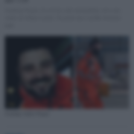
Gianluigi Piegari, In servizio sulle automediche, aveva uno
studio ad Albano Laziale. Tra pochi mesi sarebbe diventato
papà
Gianluigi Andrea Piegari