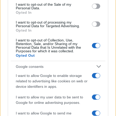
services and may gather and store information including but
I want to opt-out of the Sale of my
Personal Data.
not limited to your visit or usage behaviour. You may click to
Opted In
grant or deny consent to Google and its third-party tags to
use your data for below specified purposes in below Google
I want to opt-out of processing my
consent section.
Personal Data for Targeted Advertising.
Opted In
I want to opt-out of Collection, Use,
Retention, Sale, and/or Sharing of my
Personal Data that Is Unrelated with the
Purposes for which it was collected.
Opted Out
Syndication
Culture
Google consents
Salute
Globalist
I want to allow Google to enable storage
related to advertising like cookies on web or
Megachip
Globalscience
device identifiers in apps.
GiULia
Globalsport
I want to allow my user data to be sent to
Google for online advertising purposes.
Prima Pagina
I want to allow Google to send me