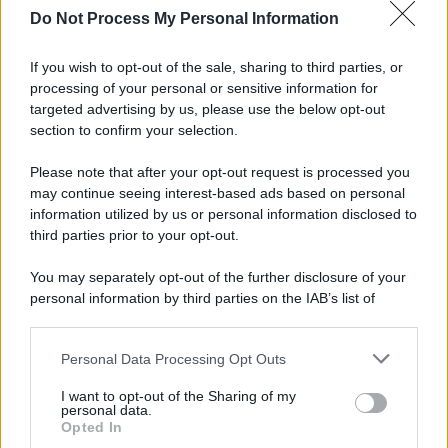
Do Not Process My Personal Information
Palestina /
Il Board of Peace di Trump assegna il primo
contratto per un rudimentale avamposto militare a Gaza
If you wish to opt-out of the sale, sharing to third parties, or
processing of your personal or sensitive information for
targeted advertising by us, please use the below opt-out
section to confirm your selection.
L'evento /
La Sila diventa un palcoscenico naturale: nasce “A
Farla Amare Comincia Tu – Opera Sila”
Please note that after your opt-out request is processed you
may continue seeing interest-based ads based on personal
information utilized by us or personal information disclosed to
third parties prior to your opt-out.
Il ricordo /
Le radici di Francesco Guccini
You may separately opt-out of the further disclosure of your
personal information by third parties on the IAB’s list of
downstream participants.
Personal Data Processing Opt Outs
This information may also be disclosed by us to third parties
L'anniversario /
90 anni di Yves Saint Laurent, tra moda e
on the IAB’s List of Downstream Participants that may further
I want to opt-out of the Sharing of my
scandali
disclose it to other third parties.
personal data.
Opted In
Please note that this website/app uses one or more Google