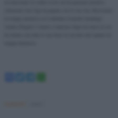
un intervento in codice rosso ad un paziente positivo.
Altruismo che Gigi ha pagato con la sua vita. Ricoverato
in terapia intensiva al Columbus Gemelli Gianluigi
Andrea Piegari è venuto a mancare dopo un mese in cui
ha lottato con tutte le sue forze in un letto del reparto di
terapia intensiva.
Facebook
Twitter
Telegram
WhatsApp
Argomenti:
covid-19