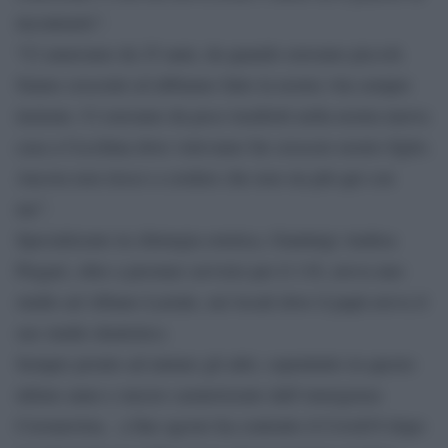
incontrarlo”.
“Ci amavamo da 25 anni, da quando eravamo piccoli.
Siamo cresciuti ed abbiamo fatto la nostra vita sempre
insieme. Ci eravamo da poco trasferiti nella nostra nuova
casa a Cecchina dove volevamo far crescere nostro figlio.
Ancora non riesco a credere che non sia più qui con
me”.
Specializzato in chirurgia estetica, Gianluigi Andrea
Piegari, oltre a prestare servizio per il 118, aveva uno
studio ad Albano Laziale, nei locali dove il papà aveva il
suo studio dentistico.
Sempre pronto ad aiutare gli altri, soprattutto in questo
ultimo anno e mezzo caraterizzato dall’emergenza
Coronavirus, a fine agosto ha contratto il Covid19 dopo