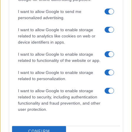
Prima Pagina
I want to allow Google to send me
personalized advertising.
Giornale dello
Chi siamo
I want to allow Google to enable storage
Spettacolo
related to analytics like cookies on web or
Contributors
device identifiers in apps.
Wondernet
Facebook
I want to allow Google to enable storage
Giuliana Sgrena
related to functionality of the website or app.
Twitter
I want to allow Google to enable storage
Google News
related to personalization.
Mastodon
I want to allow Google to enable storage
related to security, including authentication
Cookie Policy
functionality and fraud prevention, and other
user protection.
Preferenze Privacy
CONFIRM