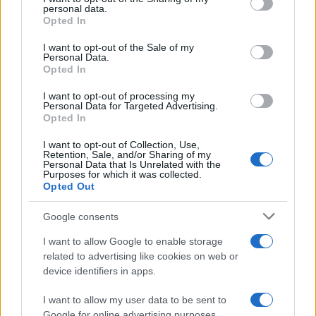
attraverso la forma"
disclose it to other third parties.
personal data.
Opted In
Please note that this website/app uses one or more Google
services and may gather and store information including but
I want to opt-out of the Sale of my
Personal Data.
not limited to your visit or usage behaviour. You may click to
Opted In
grant or deny consent to Google and its third-party tags to
use your data for below specified purposes in below Google
I want to opt-out of processing my
consent section.
Personal Data for Targeted Advertising.
Opted In
I want to opt-out of Collection, Use,
Retention, Sale, and/or Sharing of my
Personal Data that Is Unrelated with the
Purposes for which it was collected.
Opted Out
Syndication
Culture
Google consents
Salute
Globalist
I want to allow Google to enable storage
related to advertising like cookies on web or
Megachip
Globalscience
device identifiers in apps.
GiULia
Globalsport
I want to allow my user data to be sent to
Google for online advertising purposes.